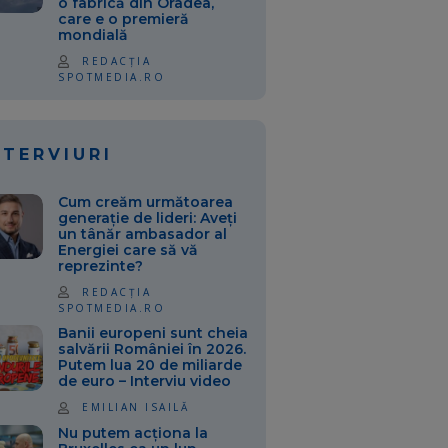
o fabrică din Oradea,
care e o premieră
mondială
REDACȚIA
SPOTMEDIA.RO
NTERVIURI
Cum creăm următoarea
generație de lideri: Aveți
un tânăr ambasador al
Energiei care să vă
reprezinte?
REDACȚIA
SPOTMEDIA.RO
Banii europeni sunt cheia
salvării României în 2026.
Putem lua 20 de miliarde
de euro – Interviu video
EMILIAN ISAILĂ
Nu putem acționa la