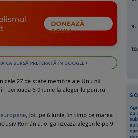
nalismul
DONEAZĂ
9.
t
ACUM
10.
›
IA
CA SURSĂ PREFERATĂ
ÎN GOOGLE
in cele 27 de state membre ale Uniunii
n perioada 6-9 iunie la alegerile pentru
S
Agr
cu 
r europene
, joi, pe 6 iunie, în timp ce marea
sub
nclusiv România, organizează alegerile pe 9
au 
car
dac