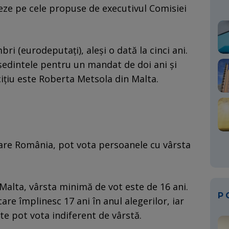
ieze pe cele propuse de executivul Comisiei
i (eurodeputaţi), aleşi o dată la cinci ani.
eşedintele pentru un mandat de doi ani şi
ciţiu este Roberta Metsola din Malta.
care România, pot vota persoanele cu vârsta
 Malta, vârsta minimă de vot este de 16 ani.
P
are împlinesc 17 ani în anul alegerilor, iar
te pot vota indiferent de vârstă.