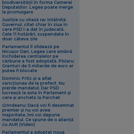
biodiversității în forma Camerei
Deputaților. Legea poate merge
la promulgare
Justiție cu viteză rar întâlnită:
Guvernul, citat chiar în ziua în
care PSD l-a dat în judecată.
Cele 11 hotărâri, suspendate în
doar câteva zile
Parlamentul îl sfidează pe
Nicușor Dan. Legea care amână
închiderea centralelor pe
cărbune a fost adoptată. Pîslaru:
Granturi de 5 miliarde de euro ar
putea fi blocate
Dominic Fritz și-a aflat
sancțiunea de la prefect. Nu
pierde mandatul. Dar PSD
lucrează la asta în Parlament și
cere și anchetă la Parchet
Grindeanu: Dacă voi fi desemnat
premier și nu voi avea
majoritate, îmi voi depune
mandatul. Ce spune de o alianță
cu AUR (Video)
Parlamentul a adoptat noua