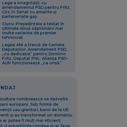
Lege a integrității, cu
amendamentul PSD pentru Fritz.
Circ în Senat cu amante și
parteneriate gay
Ciucu: Președintele a testat în
ultimele două săptămâni mai
multe variante de premier
tehnocrat
Legea ANI a trecut de Camera
Deputaților. Amendament PSD,
„cu dedicație” pentru Dominic
Fritz. Deputat PNL: Alianța PSD-
AUR funcționează „ca unsă”
ONDAJ
icultura românească se dezvoltă
bani europeni. Sub formă de
venții sau granturi, banii de la UE
venit și au transformat un domeniu
e ar putea fi mult mai eficient,
ă și autoritățile române și-ar face