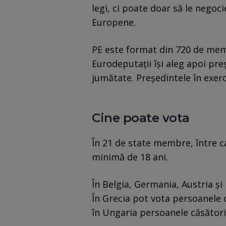
legi, ci poate doar să le negoc
Europene.
PE este format din 720 de membr
Eurodeputaţii îşi aleg apoi pr
jumătate. Preşedintele în exer
Cine poate vota
În 21 de state membre, între 
minimă de 18 ani.
În Belgia, Germania, Austria şi
În Grecia pot vota persoanele c
în Ungaria persoanele căsători