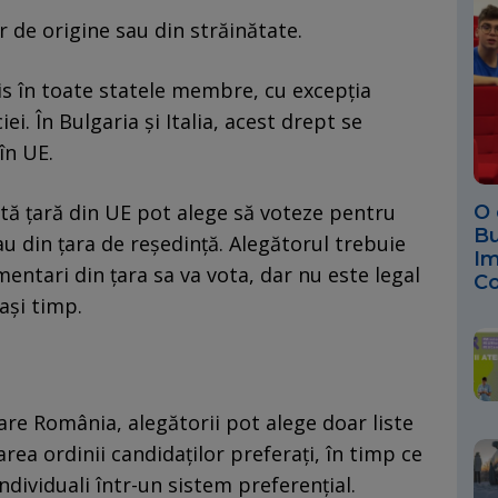
r de origine sau din străinătate.
is în toate statele membre, cu excepţia
iei. În Bulgaria şi Italia, acest drept se
în UE.
altă ţară din UE pot alege să voteze pentru
O 
Bu
au din ţara de reşedinţă. Alegătorul trebuie
Im
entari din ţara sa va vota, dar nu este legal
Co
aşi timp.
are România, alegătorii pot alege doar liste
ea ordinii candidaţilor preferaţi, în timp ce
individuali într-un sistem preferenţial.