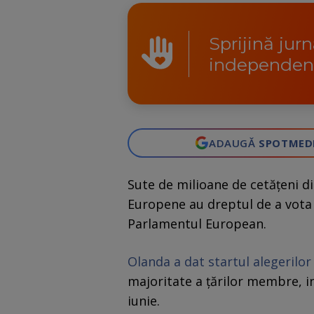
Sprijină jur
independen
ADAUGĂ
SPOTMED
Sute de milioane de cetăţeni d
Europene au dreptul de a vota î
Parlamentul European.
Olanda a dat startul alegerilo
majoritate a ţărilor membre, i
iunie.