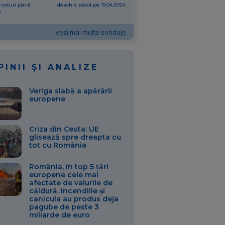
 voturi până
deschis până pe 19.04.2024
m
vezi mai multe sondaje
PINII ȘI ANALIZE
Veriga slabă a apărării
europene
Criza din Ceuta: UE
glisează spre dreapta cu
tot cu România
România, în top 5 țări
europene cele mai
afectate de valurile de
căldură. Incendiile și
canicula au produs deja
pagube de peste 3
miliarde de euro