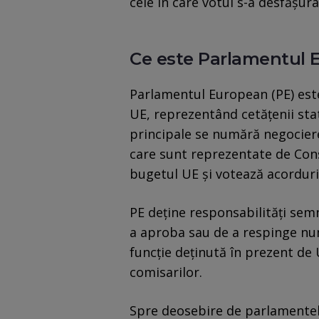
cele în care votul s-a desfăşura
Ce este Parlamentul
Parlamentul European (PE) este
UE, reprezentând cetăţenii sta
principale se numără negocier
care sunt reprezentate de Con
bugetul UE şi votează acorduril
PE deţine responsabilităţi semn
a aproba sau de a respinge nu
funcţie deţinută în prezent de 
comisarilor.
Spre deosebire de parlamentel