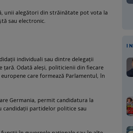
lă, unii alegători din străinătate pot vota la
tă sau electronic.
I
idaţii individuali sau dintre delegaţii
e ţară. Odată aleşi, politicienii din fiecare
e europene care formează Parlamentul, în
are Germania, permit candidatura la
 candidaţii partidelor politice sau
uncţii în guvernele naţionale sau în alte