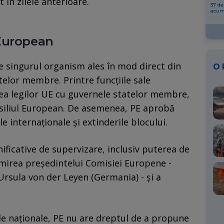
t în zilele anterioare.
37 de
acu
 European
 singurul organism ales în mod direct din
O
telor membre. Printre funcţiile sale
ea legilor UE cu guvernele statelor membre,
siliul European. De asemenea, PE aprobă
e internaţionale şi extinderile blocului.
ificative de supervizare, inclusiv puterea de
mirea preşedintelui Comisiei Europene -
Ursula von der Leyen (Germania) - şi a
e naţionale, PE nu are dreptul de a propune