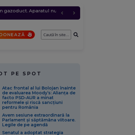
 un gazoduct. Aparatul nu
 și rafale de peste 80
pil de patru ani, au
e întâmplă cu cererile și
 trimite mai multă apă
DONEAZĂ
OT PE SPOT
Atac frontal al lui Bolojan înainte
de evaluarea Moody’s: Alianța de
facto PSD-AUR a minat
reformele și riscă sancțiuni
pentru România
Avem sesiune extraordinară la
Parlament și săptămâna viitoare.
Legile de pe agendă
Senatul a adoptat strategia