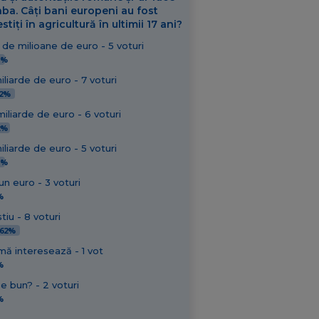
aba. Câți bani europeni au fost
stiți în agricultură în ultimii 17 ani?
de milioane de euro - 5 voturi
1%
iliarde de euro - 7 voturi
92%
iliarde de euro - 6 voturi
2%
iliarde de euro - 5 voturi
1%
un euro - 3 voturi
%
tiu - 8 voturi
,62%
mă interesează - 1 vot
%
e bun? - 2 voturi
%