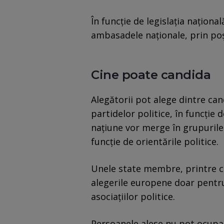
În funcţie de legislaţia naţiona
ambasadele naţionale, prin poş
Cine poate candida
Alegătorii pot alege dintre cand
partidelor politice, în funcţie d
naţiune vor merge în grupuril
funcţie de orientările politice.
Unele state membre, printre c
alegerile europene doar pentru
asociaţiilor politice.
Persoanele alese nu pot ocupa f