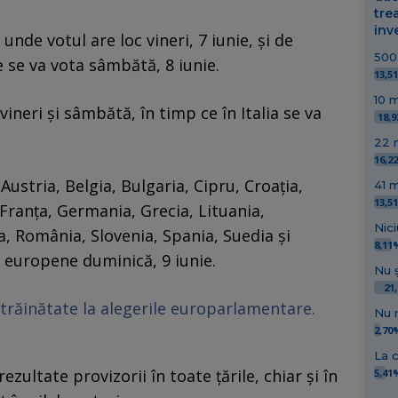
tre
inve
unde votul are loc vineri, 7 iunie, şi de
500 
e se va vota sâmbătă, 8 iunie.
13,5
10 m
vineri şi sâmbătă, în timp ce în Italia se va
18,
22 m
16,2
(Austria, Belgia, Bulgaria, Cipru, Croaţia,
41 m
13,5
Franţa, Germania, Grecia, Lituania,
Nici
, România, Slovenia, Spania, Suedia şi
8,11
e europene duminică, 9 iunie.
Nu ș
21
trăinătate la alegerile europarlamentare.
Nu 
2,70
La c
zultate provizorii în toate ţările, chiar şi în
5,41