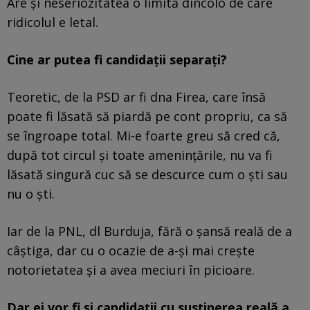
Are și neseriozitatea o limită dincolo de care
ridicolul e letal.
Cine ar putea fi candidații separați?
Teoretic, de la PSD ar fi dna Firea, care însă
poate fi lăsată să piardă pe cont propriu, ca să
se îngroape total. Mi-e foarte greu să cred că,
după tot circul și toate amenințările, nu va fi
lăsată singură cuc să se descurce cum o ști sau
nu o ști.
Iar de la PNL, dl Burduja, fără o șansă reală de a
câștiga, dar cu o ocazie de a-și mai crește
notorietatea și a avea meciuri în picioare.
Dar ei vor fi și candidații cu susținerea reală a