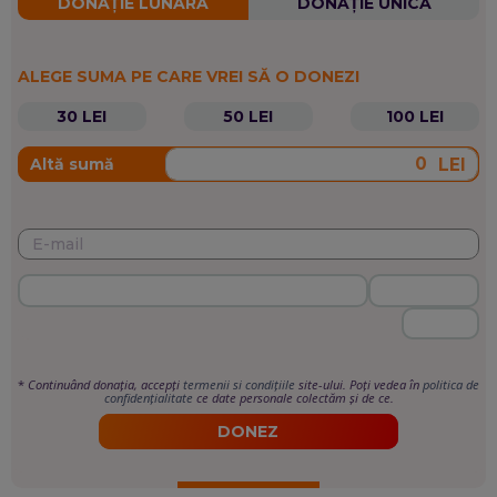
DONAȚIE LUNARĂ
DONAȚIE UNICĂ
ALEGE SUMA PE CARE VREI SĂ O DONEZI
30 LEI
50 LEI
100 LEI
LEI
Altă sumă
*
Continuând donația, accepți
termenii si condițiile
site-ului. Poți vedea în
politica de
confidențialitate
ce date personale colectăm și de ce.
DONEZ