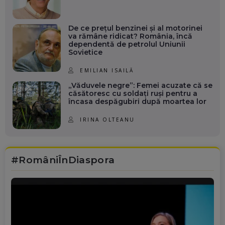
De ce prețul benzinei și al motorinei
va rămâne ridicat? România, încă
dependentă de petrolul Uniunii
Sovietice
EMILIAN ISAILĂ
„Văduvele negre”: Femei acuzate că se
căsătoresc cu soldați ruși pentru a
încasa despăgubiri după moartea lor
IRINA OLTEANU
#RomâniÎnDiaspora