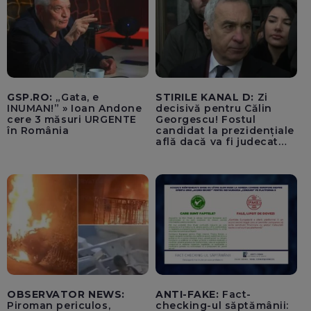
GSP.RO:
„Gata, e
STIRILE KANAL D:
Zi
INUMAN!” » Ioan Andone
decisivă pentru Călin
cere 3 măsuri URGENTE
Georgescu! Fostul
în România
candidat la prezidențiale
află dacă va fi judecat
pentru tentativă de
lovitură de stat
OBSERVATOR NEWS:
ANTI-FAKE:
Fact-
Piroman periculos,
checking-ul săptămânii: