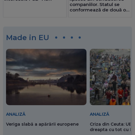
companiilor. Statul se
conformează de două ori
mai bine decât privatul.
25 de consilii au doar
bărbați
Made in EU
ANALIZĂ
ANALIZĂ
Veriga slabă a apărării europene
Criza din Ceuta: UE 
dreapta cu tot cu 