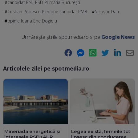
candidat PNL PSD Primăria București
Cristian Popescu Piedone candidat PMB
Nicușor Dan
opinie Ioana Ene Dogioiu
Urmărește știrile spotmedia.ro și pe
Google News
Facebook
Messenger
WhatsApp
Twitter
LinkedIn
E-
Articolele zilei pe spotmedia.ro
Ma
Mineriada energetică și
Legea există, femeile tot
interesele PSD+AUR
lipsesc din conducerea