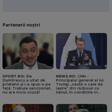
Partenerii noștri
SPORT.RO:
Ilie
NEWS.RO:
CNN -
Dumitrescu a uitat de
Principalul general al lui
prietenii și i-a spus-o pe
Trump „caută o cale de
față: Trebuie sancționat,
ieșire” din războiul cu
nu are nicio scuză!
Iranul, în condițiile în
care opțiunile militare
ale SUA rămân limitate