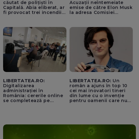
căutat de polițiști în
Acuzații neîntemeiate
Capitală. Abia eliberat, ar
emise de către Elon Musk
fi provocat trei incendii
la adresa Comisiei
într-o noapte
Europene despre oferta
unui „acord secret”
pentru instaurarea
„cenzurii” pe platforma X
LIBERTATEA.RO:
LIBERTATEA.RO:
Un
Digitalizarea
român a ajuns în top 10
administrației în
cei mai inovatori tineri
România: cererile online
din lume cu o invenție
se completează pe
pentru oamenii care nu
calculatoarele de la
văd: „Are o misiune
ghișee
clară”