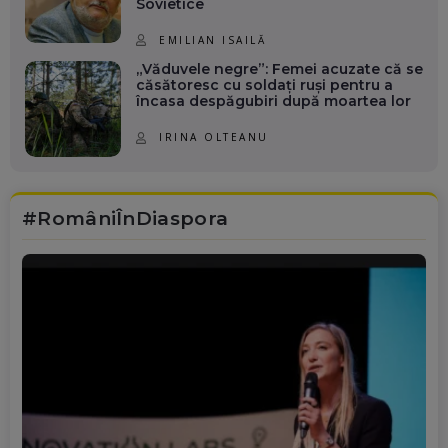
Sovietice
EMILIAN ISAILĂ
„Văduvele negre”: Femei acuzate că se
căsătoresc cu soldați ruși pentru a
încasa despăgubiri după moartea lor
IRINA OLTEANU
#RomâniÎnDiaspora