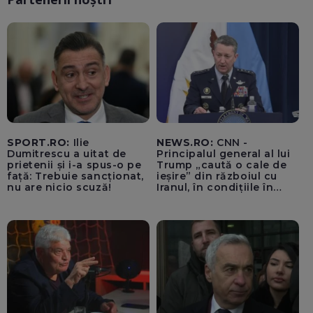
SPORT.RO:
Ilie
NEWS.RO:
CNN -
Dumitrescu a uitat de
Principalul general al lui
prietenii și i-a spus-o pe
Trump „caută o cale de
față: Trebuie sancționat,
ieșire” din războiul cu
nu are nicio scuză!
Iranul, în condițiile în
care opțiunile militare
ale SUA rămân limitate