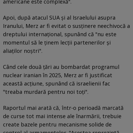
americane este complexă".
Apoi, după atacul SUA și al Israelului asupra
Iranului, Merz ar fi evitat o susținere neechivocă a
dreptului internațional, spunând că "nu este
momentul să le ținem lecții partenerilor și
aliaților noștri".
Când cele două țări au bombardat programul
nuclear iranian în 2025, Merz ar fi justificat
această acțiune, spunând că israelienii fac
"treaba murdară pentru noi toți".
Raportul mai arată că, într-o perioadă marcată
de curse tot mai intense ale înarmării, trebuie
create bazele pentru mecanisme solide de
control al armamentelor. "Acestea reprezintă