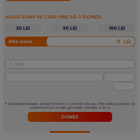
ALEGE SUMA PE CARE VREI SĂ O DONEZI
30 LEI
50 LEI
100 LEI
LEI
Altă sumă
*
Continuând donația, accepți
termenii si condițiile
site-ului. Poți vedea în
politica de
confidențialitate
ce date personale colectăm și de ce.
DONEZ