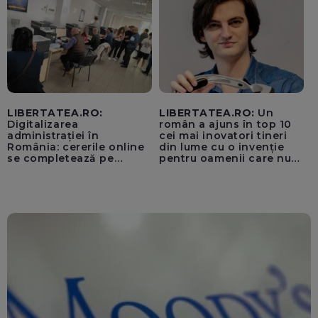
„cenzurii” pe platforma X
LIBERTATEA.RO:
LIBERTATEA.RO:
Un
Digitalizarea
român a ajuns în top 10
administrației în
cei mai inovatori tineri
România: cererile online
din lume cu o invenție
se completează pe
pentru oamenii care nu
calculatoarele de la
văd: „Are o misiune
ghișee
clară”