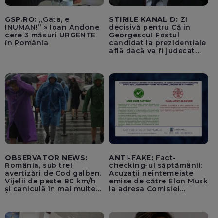
GSP.RO:
„Gata, e
STIRILE KANAL D:
Zi
INUMAN!” » Ioan Andone
decisivă pentru Călin
cere 3 măsuri URGENTE
Georgescu! Fostul
în România
candidat la prezidențiale
află dacă va fi judecat
pentru tentativă de
lovitură de stat
OBSERVATOR NEWS:
ANTI-FAKE:
Fact-
România, sub trei
checking-ul săptămânii:
avertizări de Cod galben.
Acuzații neîntemeiate
Vijelii de peste 80 km/h
emise de către Elon Musk
și caniculă în mai multe
la adresa Comisiei
regiuni
Europene despre oferta
unui „acord secret”
pentru instaurarea