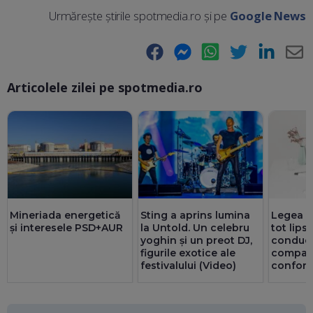
Urmărește știrile spotmedia.ro și pe
Google News
Facebook
Messenger
WhatsApp
Twitter
LinkedIn
E-
Articolele zilei pe spotmedia.ro
Ma
Mineriada energetică
Sting a aprins lumina
Legea ex
și interesele PSD+AUR
la Untold. Un celebru
tot lips
yoghin și un preot DJ,
conduc
figurile exotice ale
companii
festivalului (Video)
confor
ori mai 
privatul.
au doar