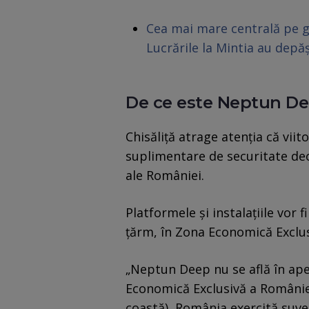
Cea mai mare centrală pe ga
Lucrările la Mintia au depă
De ce este Neptun De
Chisăliță atrage atenția că vi
suplimentare de securitate deo
ale României.
Platformele și instalațiile vor 
țărm, în Zona Economică Exclus
„Neptun Deep nu se află în apel
Economică Exclusivă a României.
coastă), România exercită suver