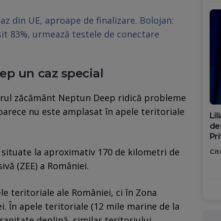
z din UE, aproape de finalizare. Bolojan:
șit 83%, urmează testele de conectare
ep un caz special
itorul zăcământ Neptun Deep ridică probleme
arece nu este amplasat în apele teritoriale
Di
ca
po
fi situate la aproximativ 170 de kilometri de
Cit
ivă (ZEE) a României.
e teritoriale ale României, ci în Zona
 În apele teritoriale (12 mile marine de la
anitate deplină, similar teritoriului