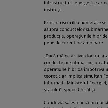
infrastructurii energetice ar n
instituții.
Printre riscurile enumerate se 
asupra conductelor submarine,
producție, operațiunile hibride
pene de curent de amploare.
„Dacă mâine ar avea loc: un at
conductelor submarine; un ata
operațiune hibridă împotriva in
teoretic ar implica simultan For
informații, Ministerul Energiei,
statului”, spune Chisăliță.
Concluzia sa este însă una pes