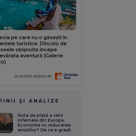
ecia pe care nu o găsești în
iantele turistice. Dincolo de
aseele obișnuite începe
evărata aventură (Galerie
to)
un proiect susținut de
PINII ȘI ANALIZE
Nota de plată a verii
infernale din Europa:
Economie vs reducerea
emisiilor? De ce e greșit