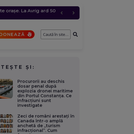
te orașe. La Avrig ard 50
e întâmplă cu cererile și
 grindină de până la 4
bire pentru „Anna”
DONEAZĂ
ITEȘTE ȘI:
Procurorii au deschis
dosar penal după
explozia dronei maritime
din Portul Constanța. Ce
infracțiuni sunt
investigate
Zeci de români arestați în
Canada într-o amplă
anchetă de „turism
infracțional”. Cum