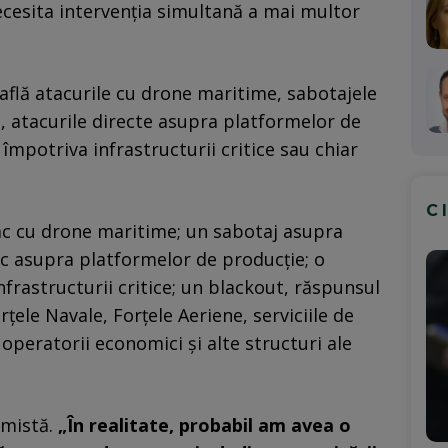
ecesita intervenția simultană a mai multor
află atacurile cu drone maritime, sabotajele
 atacurile directe asupra platformelor de
 împotriva infrastructurii critice sau chiar
C
ac cu drone maritime; un sabotaj asupra
c asupra platformelor de producție; o
frastructurii critice; un blackout, răspunsul
țele Navale, Forțele Aeriene, serviciile de
 operatorii economici și alte structuri ale
imistă.
„În realitate, probabil am avea o