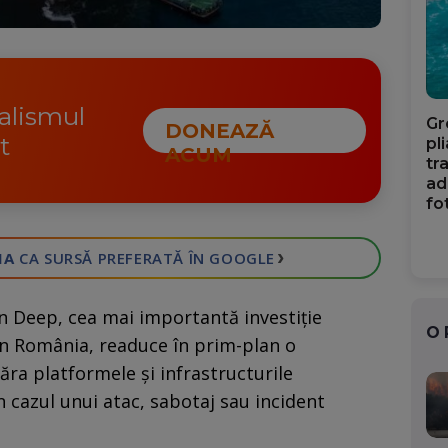
nalismul
Gr
DONEAZĂ
t
pl
ACUM
tr
ad
fo
›
IA
CA SURSĂ PREFERATĂ
ÎN GOOGLE
n Deep, cea mai importantă investiție
O
 în România, readuce în prim-plan o
ăra platformele și infrastructurile
 cazul unui atac, sabotaj sau incident