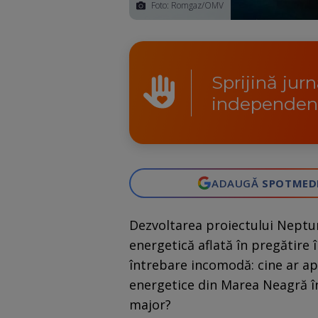
Foto: Romgaz/OMV
Sprijină jur
independen
ADAUGĂ
SPOTMED
Dezvoltarea proiectului Neptu
energetică aflată în pregătire
întrebare incomodă: cine ar ap
energetice din Marea Neagră în
major?