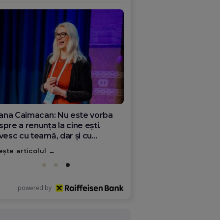
ana Olar, românca de la Google
re demonstrează că diaspora
ate schimba România
ește articolul
powered by