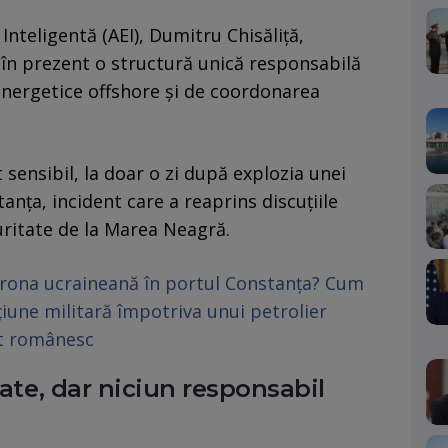
Inteligentă (AEI), Dumitru Chisăliță,
în prezent o structură unică responsabilă
 energetice offshore și de coordonarea
sensibil, la doar o zi după explozia unei
nța, incident care a reaprins discuțiile
uritate de la Marea Neagră.
 drona ucraineană în portul Constanța? Cum
iune militară împotriva unui petrolier
rt românesc
cate, dar niciun responsabil