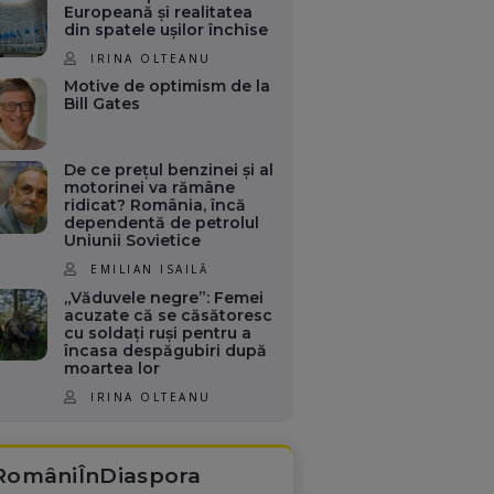
Europeană și realitatea
din spatele ușilor închise
IRINA OLTEANU
Motive de optimism de la
Bill Gates
De ce prețul benzinei și al
motorinei va rămâne
ridicat? România, încă
dependentă de petrolul
Uniunii Sovietice
EMILIAN ISAILĂ
„Văduvele negre”: Femei
acuzate că se căsătoresc
cu soldați ruși pentru a
încasa despăgubiri după
moartea lor
IRINA OLTEANU
RomâniÎnDiaspora