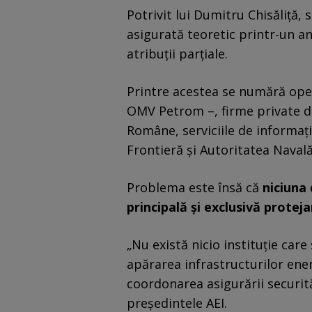
Potrivit lui Dumitru Chisăliță,
asigurată teoretic printr-un an
atribuții parțiale.
Printre acestea se numără oper
OMV Petrom –, firme private de
Române, serviciile de informații
Frontieră și Autoritatea Nava
Problema este însă că
niciuna 
principală și exclusivă protej
„Nu există nicio instituție care
apărarea infrastructurilor ene
coordonarea asigurării securită
președintele AEI.