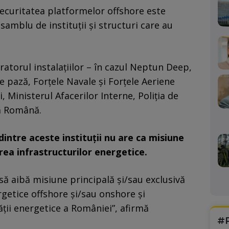
 securitatea platformelor offshore este
samblu de instituții și structuri care au
atorul instalațiilor – în cazul Neptun Deep,
 pază, Forțele Navale și Forțele Aeriene
, Ministerul Afacerilor Interne, Poliția de
lă Română.
dintre aceste instituții nu are ca misiune
area infrastructurilor energetice.
 să aibă misiune principală și/sau exclusivă
rgetice offshore și/sau onshore și
ții energetice a României”, afirmă
#