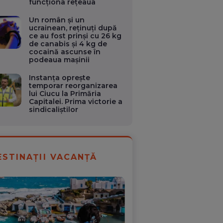
funcționa rețeaua
Un român și un
ucrainean, reținuți după
ce au fost prinși cu 26 kg
de canabis și 4 kg de
cocaină ascunse în
podeaua mașinii
Instanța oprește
temporar reorganizarea
lui Ciucu la Primăria
Capitalei. Prima victorie a
sindicaliștilor
ESTINAȚII VACANȚĂ