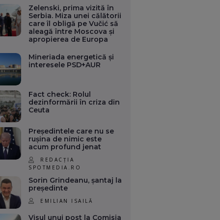
Zelenski, prima vizită în
Serbia. Miza unei călătorii
care îl obligă pe Vučić să
aleagă între Moscova și
apropierea de Europa
Mineriada energetică și
interesele PSD+AUR
Fact check: Rolul
dezinformării în criza din
Ceuta
Președintele care nu se
rușina de nimic este
acum profund jenat
REDACȚIA
SPOTMEDIA.RO
Sorin Grindeanu, șantaj la
președinte
EMILIAN ISAILĂ
Visul unui post la Comisia