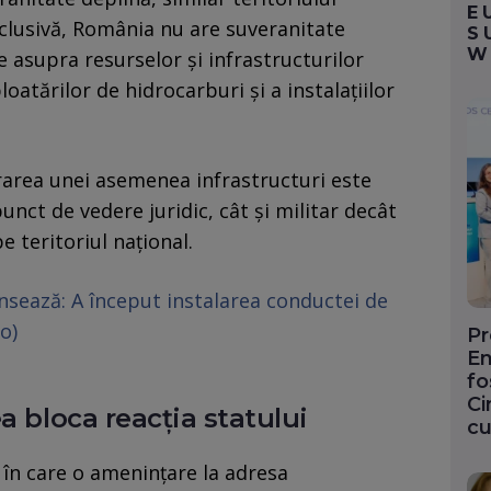
E
clusivă, România nu are suveranitate
S
W
e asupra resurselor și infrastructurilor
oatărilor de hidrocarburi și a instalațiilor
rarea unei asemenea infrastructuri este
nct de vedere juridic, cât și militar decât
e teritoriul național.
sează: A început instalarea conductei de
o)
Pr
En
fo
Ci
a bloca reacția statului
cu
 în care o amenințare la adresa