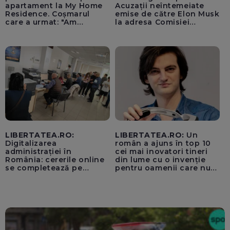
apartament la My Home
Acuzații neîntemeiate
Residence. Coșmarul
emise de către Elon Musk
care a urmat: "Am
la adresa Comisiei
început să tremur"
Europene despre oferta
unui „acord secret”
pentru instaurarea
„cenzurii” pe platforma X
LIBERTATEA.RO:
LIBERTATEA.RO:
Un
Digitalizarea
român a ajuns în top 10
administrației în
cei mai inovatori tineri
România: cererile online
din lume cu o invenție
se completează pe
pentru oamenii care nu
calculatoarele de la
văd: „Are o misiune
ghișee
clară”