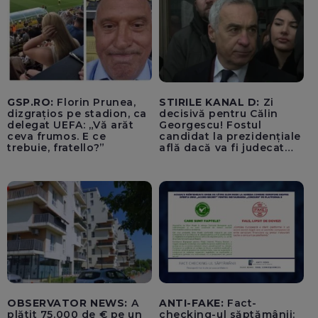
apropierea dronei ar fi
fost încărcate cu muniție
GSP.RO:
Florin Prunea,
STIRILE KANAL D:
Zi
dizgrațios pe stadion, ca
decisivă pentru Călin
delegat UEFA: „Vă arăt
Georgescu! Fostul
ceva frumos. E ce
candidat la prezidențiale
trebuie, fratello?”
află dacă va fi judecat
pentru tentativă de
lovitură de stat
OBSERVATOR NEWS:
A
ANTI-FAKE:
Fact-
plătit 75.000 de € pe un
checking-ul săptămânii: