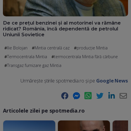
De ce prețul benzinei și al motorinei va rămâne
ridicat? România, încă dependentă de petrolul
Uniunii Sovietice
Ilie Bolojan
Mintia centrală caz
producţie Mintia
Termocentrala Mintia
termocentrala Mintia fără cărbune
Transgaz furnizare gaz Mintia
Urmărește știrile spotmedia.ro și pe
Google News
Facebook
Messenger
WhatsApp
Twitter
LinkedIn
E-
Articolele zilei pe spotmedia.ro
Ma