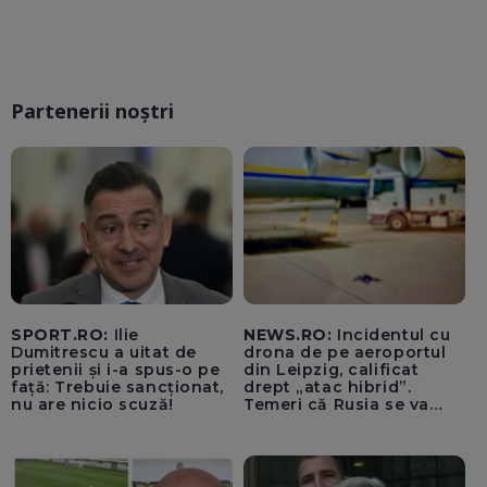
Partenerii noștri
SPORT.RO:
Ilie
NEWS.RO:
Incidentul cu
Dumitrescu a uitat de
drona de pe aeroportul
prietenii și i-a spus-o pe
din Leipzig, calificat
față: Trebuie sancționat,
drept „atac hibrid”.
nu are nicio scuză!
Temeri că Rusia se va
amesteca în alegerile din
Germania. Un oficial
neagă informațiile că
avioanele ucrainene din