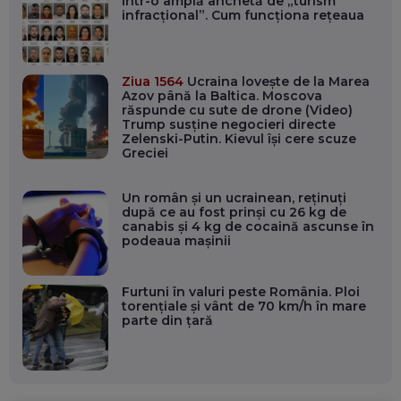
într-o amplă anchetă de „turism
infracțional”. Cum funcționa rețeaua
Ziua 1564
Ucraina lovește de la Marea
Azov până la Baltica. Moscova
răspunde cu sute de drone (Video)
Trump susține negocieri directe
Zelenski-Putin. Kievul își cere scuze
Greciei
Un român și un ucrainean, reținuți
după ce au fost prinși cu 26 kg de
canabis și 4 kg de cocaină ascunse în
podeaua mașinii
Furtuni în valuri peste România. Ploi
torențiale și vânt de 70 km/h în mare
parte din țară