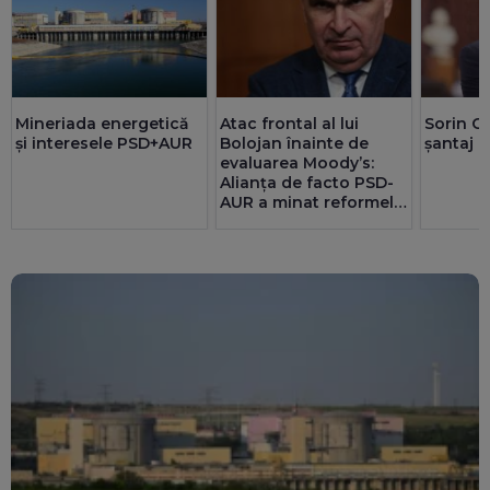
Mineriada energetică
Atac frontal al lui
Sorin G
și interesele PSD+AUR
Bolojan înainte de
șantaj l
evaluarea Moody’s:
Alianța de facto PSD-
AUR a minat reformele
și riscă sancțiuni
pentru România