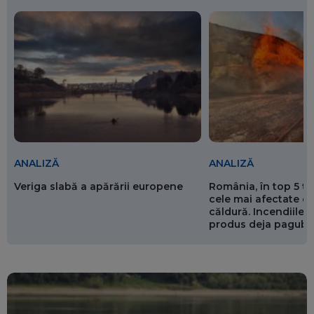
ANALIZĂ
ANALIZĂ
Veriga slabă a apărării europene
România, în top 5 ț
cele mai afectate de
căldură. Incendiile ș
produs deja pagube
miliarde de euro