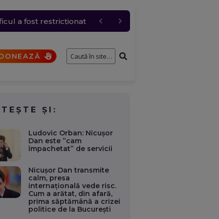
 industriali, dacă e
 și anulări masive
cul a fost restricționat
ernavodă
DONEAZĂ
ITEȘTE ȘI:
Ludovic Orban: Nicușor
Dan este ”cam
împachetat” de servicii
Nicușor Dan transmite
calm, presa
internațională vede risc.
Cum a arătat, din afară,
prima săptămână a crizei
politice de la București