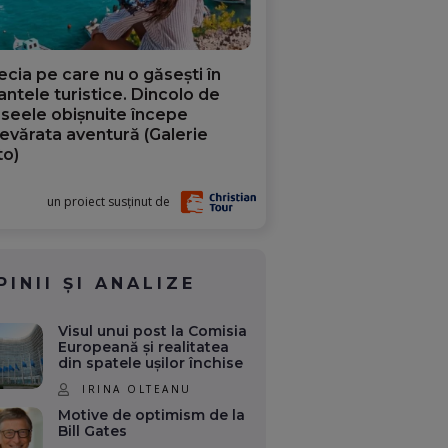
ecia pe care nu o găsești în
iantele turistice. Dincolo de
aseele obișnuite începe
evărata aventură (Galerie
to)
un proiect susținut de
PINII ȘI ANALIZE
Visul unui post la Comisia
Europeană și realitatea
din spatele ușilor închise
IRINA OLTEANU
Motive de optimism de la
Bill Gates