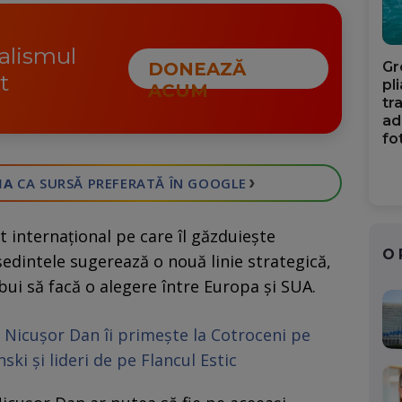
nalismul
Gr
DONEAZĂ
t
pl
ACUM
tr
ad
fo
›
IA
CA SURSĂ PREFERATĂ
ÎN GOOGLE
 internațional pe care îl găzduiește
O
ședintele sugerează o nouă linie strategică,
ebui să facă o alegere între Europa și SUA.
Nicușor Dan îi primește la Cotroceni pe
ki și lideri de pe Flancul Estic