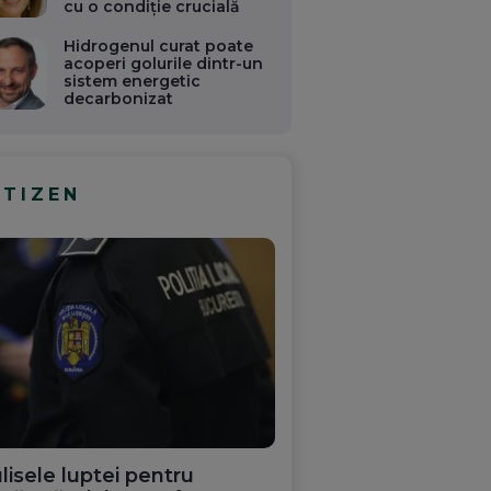
cu o condiție crucială
Hidrogenul curat poate
acoperi golurile dintr-un
sistem energetic
decarbonizat
ITIZEN
lisele luptei pentru