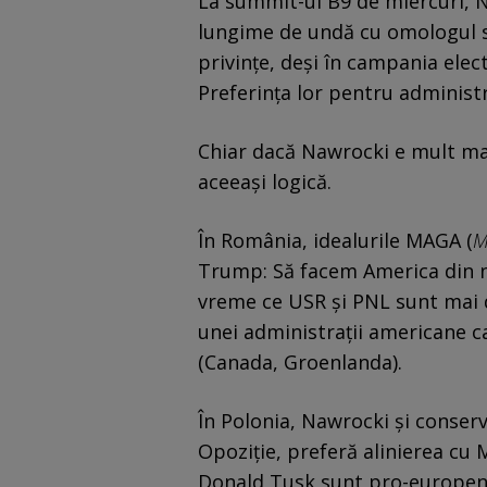
La summit-ul B9 de miercuri, N
lungime de undă cu omologul 
privințe, deși în campania elec
Preferința lor pentru administr
Chiar dacă Nawrocki e mult mai
aceeași logică.
În România, idealurile MAGA (
M
Trump: Să facem America din n
vreme ce USR și PNL sunt mai 
unei administrații americane ca
(Canada, Groenlanda).
În Polonia, Nawrocki și conservat
Opoziție, preferă alinierea cu 
Donald Tusk sunt pro-europen