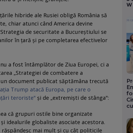
W
ările hibride ale Rusiei obligă România să
ite, chiar atunci când America devine
? Strategia de securitate a Bucureștiului se
lor în țară și pe completarea efectivelor
nu a fost întâmplător de Ziua Europei, ci a
tarea „Strategiei de combatere a
", un document publicat săptămâna trecută
Pr
En
ația Trump atacă Europa, pe care o
fo
ări teroriste"
și de „extremiști de stânga":
Ci
cu
ea că grupuri ostile bine organizate
și idealurile globaliste asociate acestora.
e răspândesc mai mult și cu cât politicile