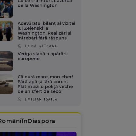
Cu ce s-a întors Lazurca
de la Washington
Adevăratul bilanț al vizitei
lui Zelenski la
Washington. Realizări și
întrebări fără răspuns
IRINA OLTEANU
Veriga slabă a apărării
europene
Căldură mare, mon cher!
Fără apă și fără curent.
Plătim azi o poliță veche
de un sfert de secol
EMILIAN ISAILĂ
RomâniÎnDiaspora