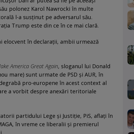
icușor Dan ar putea să fie pe aceeași
său polonez Karol Nawrocki în multe
torală l-a susținut pe adversarul său.
ația Trump este din ce în ce mai clară.
 elocvent în declarații, ambii urmează
ake America Great Again
, sloganul lui Donald
ou mare) sunt urmate de PSD și AUR, în
degrabă pro-europene în acest context al
re a vorbit despre anexări teritoriale
orii partidului Lege și Justiție, PiS, aflați în
MAGA, în vreme ce liberalii și premierul
i.