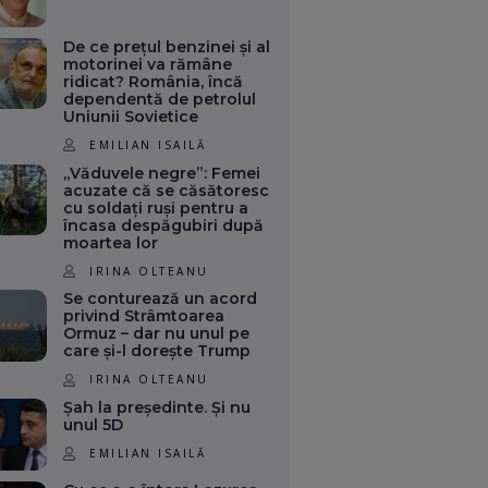
De ce prețul benzinei și al
motorinei va rămâne
ridicat? România, încă
dependentă de petrolul
Uniunii Sovietice
EMILIAN ISAILĂ
„Văduvele negre”: Femei
acuzate că se căsătoresc
cu soldați ruși pentru a
încasa despăgubiri după
moartea lor
IRINA OLTEANU
Se conturează un acord
privind Strâmtoarea
Ormuz – dar nu unul pe
care și-l dorește Trump
IRINA OLTEANU
Șah la președinte. Și nu
unul 5D
EMILIAN ISAILĂ