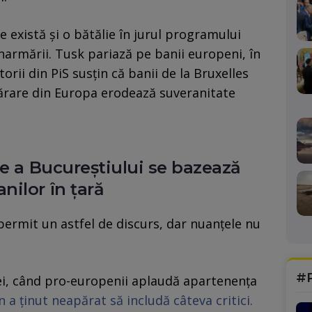
 există și o bătălie în jurul programului
narmării. Tusk pariază pe banii europeni, în
rii din PiS susțin că banii de la Bruxelles
părare din Europa erodează suveranitate
te a Bucureștiului se bazează
ilor în țară
 permit un astfel de discurs, dar nuanțele nu
.
#
pei, când pro-europenii aplaudă apartenența
a ținut neapărat să includă câteva critici.