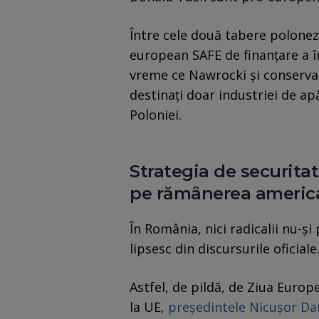
Între cele două tabere poloneze
european SAFE de finanțare a î
vreme ce Nawrocki și conservato
destinați doar industriei de a
Poloniei.
Strategia de securita
pe rămânerea american
În România, nici radicalii nu-și
lipsesc din discursurile oficiale
Astfel, de pildă, de Ziua Euro
la UE,
președintele Nicușor Dan 