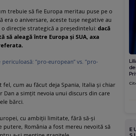
um trebuie să fie Europa meritau puse pe o
dcă era o aniversare, aceste tușe negative au
i o direcție strategică a președintelui:
dacă
ă să aleagă între Europa și SUA, axa
referata.
 periculoasă: ”pro-european” vs. ”pro-
Di
ca
po
Cit
 fel, cum au făcut deja Spania, Italia și chiar
r Dan a simțit nevoia unui discurs din care
ele bărci.
ropei, cu ambiții limitate, fără să-și
 putere, România a fost mereu nevoită să
E
ntru a-și menține granițele.
S