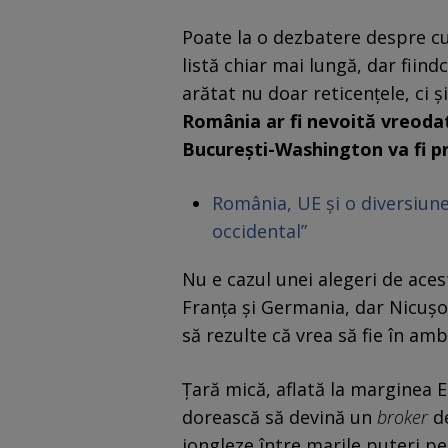
Poate la o dezbatere despre c
listă chiar mai lungă, dar fiin
arătat nu doar reticențele, ci ș
România ar fi nevoită vreodat
București-Washington va fi p
România, UE și o diversiune
occidental”
Nu e cazul unei alegeri de acest
Franța și Germania, dar Nicușo
să rezulte că vrea să fie în amb
Țară mică, aflată la marginea Eu
dorească să devină un
broker
de
jongleze între marile puteri pe