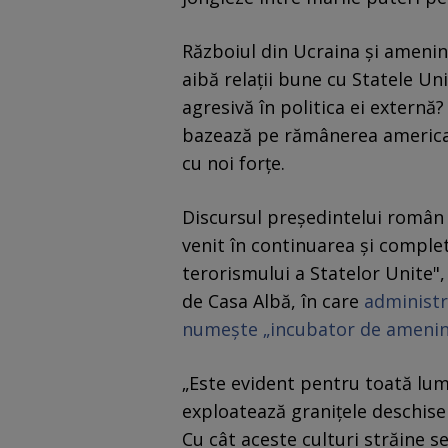
Războiul din Ucraina și ameninț
aibă relații bune cu Statele Un
agresivă în politica ei externă
bazează pe rămânerea americani
cu noi forțe.
Discursul președintelui român 
venit în continuarea și comple
terorismului a Statelor Unite
de Casa Albă, în care
administr
numește „incubator de ameninț
„Este evident pentru toată lum
exploatează granițele deschise 
Cu cât aceste culturi străine s