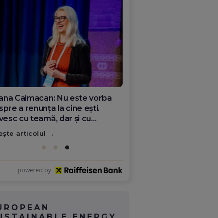
ana Olar, românca de la Google
re demonstrează că diaspora
ate schimba România
ește articolul
powered by
UROPEAN
USTAINABLE ENERGY