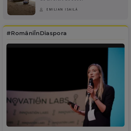
EMILIAN ISAILĂ
#RomâniÎnDiaspora