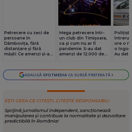
Mega petrecere într-
Petrecere cu zeci de
Poliţişti
un club din Timișoara,
persoane în
întrerup
ca și cum nu ar fi
Dâmbovița, fără
ore o nu
pandemie. S-au dat
distanțare și fără
o logodn
amenzi de 12.000 de
măști: Ce amenzi și-au
Au dat 
lei (Video)
luat administratorul și
15.000 d
participanții
›
ADAUGĂ
SPOTMEDIA
CA SURSĂ PREFERATĂ
EȘTI CEEA CE CITEȘTI, CITEȘTE RESPONSABIL!
Sprijină jurnalismul independent, sancționează
manipularea și contribuie la normalitate și dezvoltare
predictibilă în România!