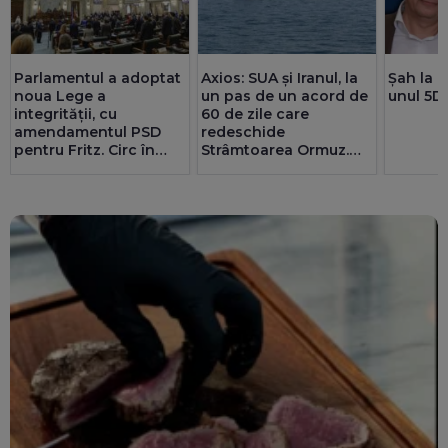
Parlamentul a adoptat
Axios: SUA și Iranul, la
Șah la p
noua Lege a
un pas de un acord de
unul 5D
integrității, cu
60 de zile care
amendamentul PSD
redeschide
pentru Fritz. Circ în
Strâmtoarea Ormuz.
Senat cu amante și
Teheranul are deja o
parteneriate gay
înțelegere cu Oman