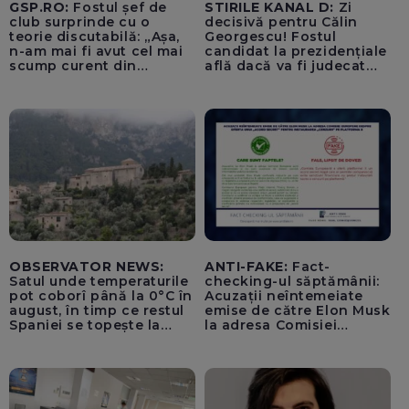
GSP.RO:
Fostul șef de
STIRILE KANAL D:
Zi
club surprinde cu o
decisivă pentru Călin
teorie discutabilă: „Așa,
Georgescu! Fostul
n-am mai fi avut cel mai
candidat la prezidențiale
scump curent din
află dacă va fi judecat
Uniunea Europeană”
pentru tentativă de
lovitură de stat
OBSERVATOR NEWS:
ANTI-FAKE:
Fact-
Satul unde temperaturile
checking-ul săptămânii:
pot coborî până la 0°C în
Acuzații neîntemeiate
august, în timp ce restul
emise de către Elon Musk
Spaniei se topește la
la adresa Comisiei
40°C
Europene despre oferta
unui „acord secret”
pentru instaurarea
„cenzurii” pe platforma X