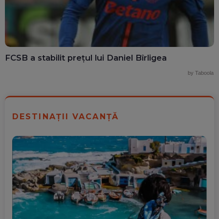
FCSB a stabilit prețul lui Daniel Bîrligea
by Taboola
DESTINAȚII VACANȚĂ