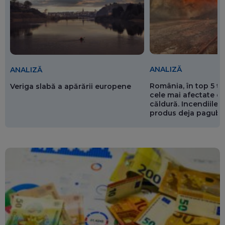
ANALIZĂ
ANALIZĂ
România, în top 5 ț
Veriga slabă a apărării europene
cele mai afectate de
căldură. Incendiile ș
produs deja pagube
miliarde de euro