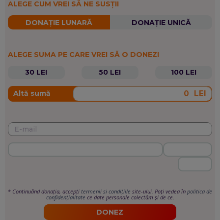
ALEGE CUM VREI SĂ NE SUSȚII
DONAȚIE LUNARĂ
DONAȚIE UNICĂ
ALEGE SUMA PE CARE VREI SĂ O DONEZI
30 LEI
50 LEI
100 LEI
LEI
Altă sumă
*
Continuând donația, accepți
termenii si condițiile
site-ului. Poți vedea în
politica de
confidențialitate
ce date personale colectăm și de ce.
DONEZ