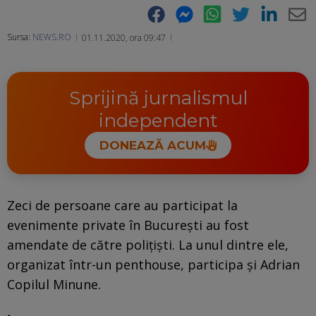
Facebook
Messenger
WhatsApp
Twitter
LinkedIn
E-
Sursa:
NEWS.RO
01.11.2020, ora 09:47
Ma
Sprijină jurnalismul
independent
DONEAZĂ ACUM
Zeci de persoane care au participat la
evenimente private în Bucureşti au fost
amendate de către poliţişti. La unul dintre ele,
organizat într-un penthouse, participa și Adrian
Copilul Minune.