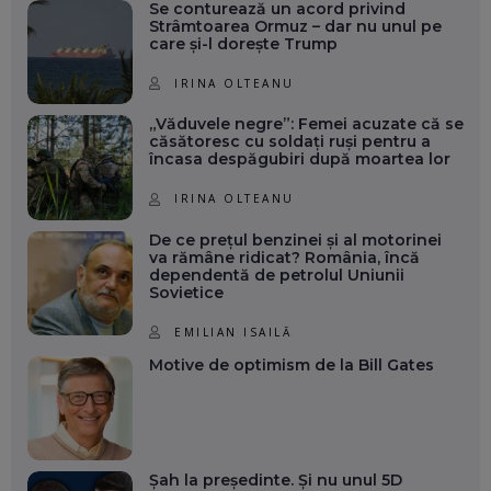
Se conturează un acord privind
Strâmtoarea Ormuz – dar nu unul pe
care și-l dorește Trump
IRINA OLTEANU
„Văduvele negre”: Femei acuzate că se
căsătoresc cu soldați ruși pentru a
încasa despăgubiri după moartea lor
IRINA OLTEANU
De ce prețul benzinei și al motorinei
va rămâne ridicat? România, încă
dependentă de petrolul Uniunii
Sovietice
EMILIAN ISAILĂ
Motive de optimism de la Bill Gates
Șah la președinte. Și nu unul 5D