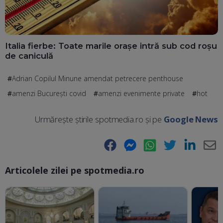
Italia fierbe: Toate marile orașe intră sub cod roșu
de caniculă
Adrian Copilul Minune amendat petrecere penthouse
amenzi București covid
amenzi evenimente private
hot
Urmărește știrile spotmedia.ro și pe
Google News
Facebook
Messenger
WhatsApp
Twitter
LinkedIn
E-
Articolele zilei pe spotmedia.ro
Ma