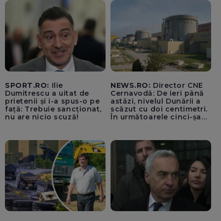
SPORT.RO:
Ilie
NEWS.RO:
Director CNE
Dumitrescu a uitat de
Cernavodă: De ieri până
prietenii și i-a spus-o pe
astăzi, nivelul Dunării a
față: Trebuie sancționat,
scăzut cu doi centimetri.
nu are nicio scuză!
În următoarele cinci-șase
zile vom opri Reactorul 2
de la Cernavodă, dacă nu
luăm în considerare
operațiunile de astăzi cu
barjele