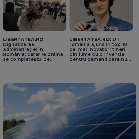
LIBERTATEA.RO:
LIBERTATEA.RO:
Un
Digitalizarea
român a ajuns în top 10
administrației în
cei mai inovatori tineri
România: cererile online
din lume cu o invenție
se completează pe
pentru oamenii care nu
calculatoarele de la
văd: „Are o misiune
ghișee
clară”