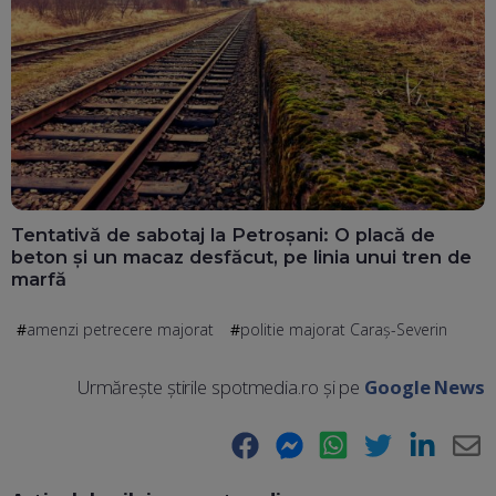
Tentativă de sabotaj la Petroșani: O placă de
beton și un macaz desfăcut, pe linia unui tren de
marfă
amenzi petrecere majorat
politie majorat Caraş-Severin
Urmărește știrile spotmedia.ro și pe
Google News
Facebook
Messenger
WhatsApp
Twitter
LinkedIn
E-