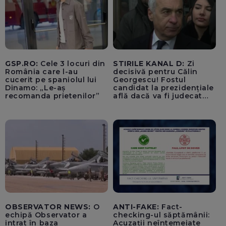
GSP.RO:
Cele 3 locuri din
STIRILE KANAL D:
Zi
România care l-au
decisivă pentru Călin
cucerit pe spaniolul lui
Georgescu! Fostul
Dinamo: „Le-aș
candidat la prezidențiale
recomanda prietenilor”
află dacă va fi judecat
pentru tentativă de
lovitură de stat
OBSERVATOR NEWS:
O
ANTI-FAKE:
Fact-
echipă Observator a
checking-ul săptămânii:
intrat în baza
Acuzații neîntemeiate