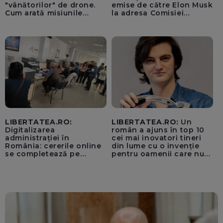
"vânătorilor" de drone.
emise de către Elon Musk
Cum arată misiunile
la adresa Comisiei
piloților de F-16
Europene despre oferta
unui „acord secret”
pentru instaurarea
„cenzurii” pe platforma X
LIBERTATEA.RO:
LIBERTATEA.RO:
Un
Digitalizarea
român a ajuns în top 10
administrației în
cei mai inovatori tineri
România: cererile online
din lume cu o invenție
se completează pe
pentru oamenii care nu
calculatoarele de la
văd: „Are o misiune
ghișee
clară”