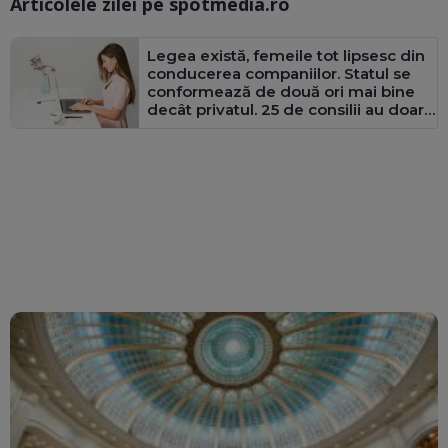
Articolele zilei pe spotmedia.ro
Ma
Legea există, femeile tot lipsesc din
conducerea companiilor. Statul se
conformează de două ori mai bine
decât privatul. 25 de consilii au doar
bărbați