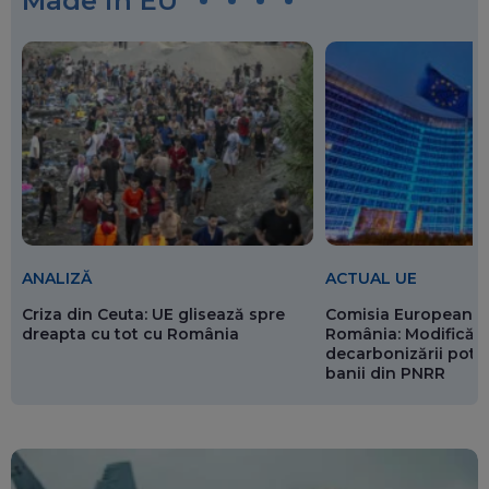
Made in EU
ANALIZĂ
ACTUAL UE
Criza din Ceuta: UE glisează spre
Comisia Europeană 
dreapta cu tot cu România
România: Modificări
decarbonizării pot p
banii din PNRR