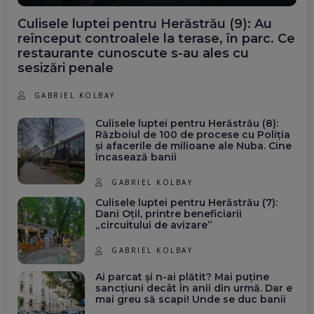
Culisele luptei pentru Herăstrău (9): Au
reînceput controalele la terase, în parc. Ce
restaurante cunoscute s-au ales cu
sesizări penale
GABRIEL KOLBAY
Culisele luptei pentru Herăstrău (8):
Războiul de 100 de procese cu Poliția
și afacerile de milioane ale Nuba. Cine
încasează banii
GABRIEL KOLBAY
Culisele luptei pentru Herăstrău (7):
Dani Oțil, printre beneficiarii
„circuitului de avizare”
GABRIEL KOLBAY
Ai parcat și n-ai plătit? Mai puține
sancțiuni decât în anii din urmă. Dar e
mai greu să scapi! Unde se duc banii