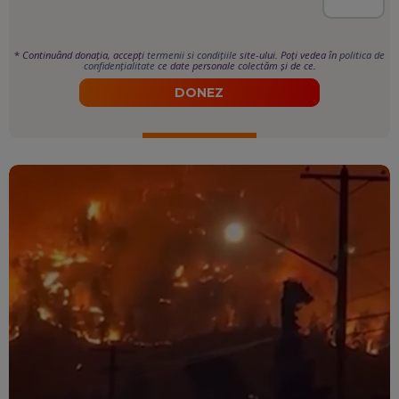
*
Continuând donația, accepți
termenii si condițiile
site-ului. Poți vedea în
politica de
confidențialitate
ce date personale colectăm și de ce.
DONEZ