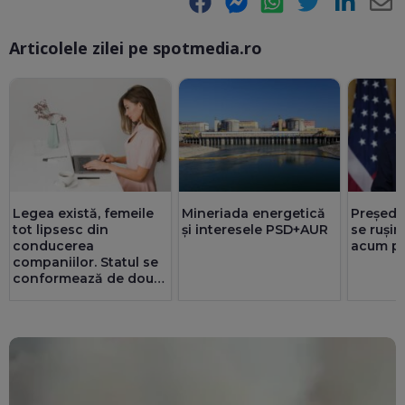
Facebook
Messenger
WhatsApp
Twitter
LinkedIn
E-
Articolele zilei pe spotmedia.ro
Ma
Legea există, femeile
Mineriada energetică
Președi
tot lipsesc din
și interesele PSD+AUR
se rușin
conducerea
acum pr
companiilor. Statul se
conformează de două
ori mai bine decât
privatul. 25 de consilii
au doar bărbați