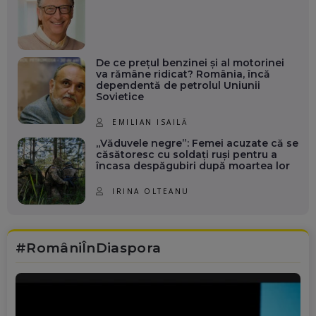
De ce prețul benzinei și al motorinei
va rămâne ridicat? România, încă
dependentă de petrolul Uniunii
Sovietice
EMILIAN ISAILĂ
„Văduvele negre”: Femei acuzate că se
căsătoresc cu soldați ruși pentru a
încasa despăgubiri după moartea lor
IRINA OLTEANU
#RomâniÎnDiaspora