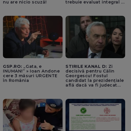
nu are nicio scuză!
trebuie evaluat integral și
trebuie montați senzori
seismici înainte de
lucrările de punere în
siguranță a părții grav
afectate
GSP.RO:
„Gata, e
STIRILE KANAL D:
Zi
INUMAN!” » Ioan Andone
decisivă pentru Călin
cere 3 măsuri URGENTE
Georgescu! Fostul
în România
candidat la prezidențiale
află dacă va fi judecat
pentru tentativă de
lovitură de stat