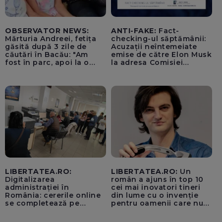
OBSERVATOR NEWS:
ANTI-FAKE:
Fact-
Mărturia Andreei, fetița
checking-ul săptămânii:
găsită după 3 zile de
Acuzații neîntemeiate
căutări în Bacău: "Am
emise de către Elon Musk
fost în parc, apoi la o
la adresa Comisiei
fetiță acasă"
Europene despre oferta
unui „acord secret”
pentru instaurarea
„cenzurii” pe platforma X
LIBERTATEA.RO:
LIBERTATEA.RO:
Un
Digitalizarea
român a ajuns în top 10
administrației în
cei mai inovatori tineri
România: cererile online
din lume cu o invenție
se completează pe
pentru oamenii care nu
calculatoarele de la
văd: „Are o misiune
ghișee
clară”