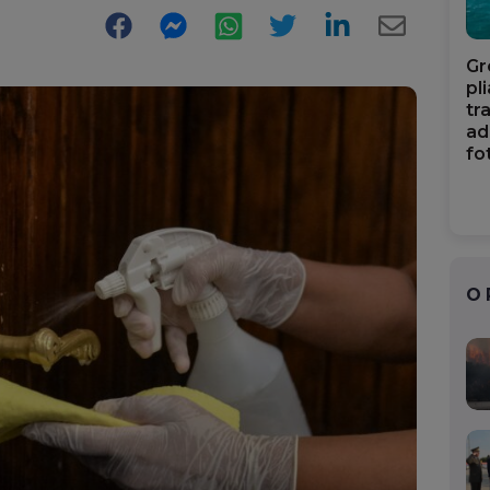
Facebook
Messenger
WhatsApp
Twitter
LinkedIn
E-
Gr
Mail
pl
tr
ad
fo
O