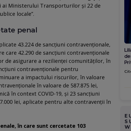
i ai Ministerului Transporturilor și 22 de
ublice locale”.
etate penal
aplicate 43.224 de sancțiuni contravenționale,
Di
tre care 42.290 de sancțiuni contravenționale
ca
 de asigurare a rezilienței comunităților, în
po
ancțiuni contravenționale pentru
Cit
inuare a impactului riscurilor, în valoare
ntravenționale în valoare de 587.875 lei,
că în context COVID-19, și 23 sancțiuni
.000 lei, aplicate pentru alte contravenții în
E
S
enale, în care sunt cercetate 103
W