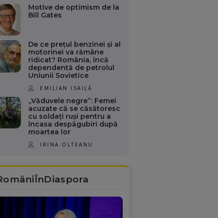
Motive de optimism de la
Bill Gates
De ce prețul benzinei și al
motorinei va rămâne
ridicat? România, încă
dependentă de petrolul
Uniunii Sovietice
EMILIAN ISAILĂ
„Văduvele negre”: Femei
acuzate că se căsătoresc
cu soldați ruși pentru a
încasa despăgubiri după
moartea lor
IRINA OLTEANU
RomâniÎnDiaspora