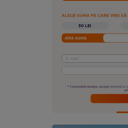
ALEGE SUMA PE CARE VREI SĂ
30 LEI
Altă sumă
*
Continuând donația, accepți
termenii si c
pe