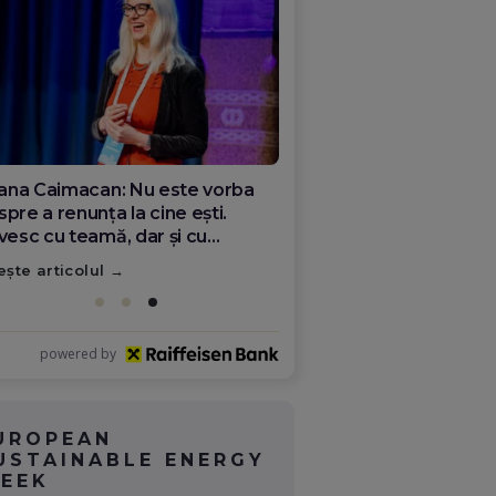
ana Olar, românca de la Google
re demonstrează că diaspora
ate schimba România
ește articolul
powered by
UROPEAN
USTAINABLE ENERGY
EEK