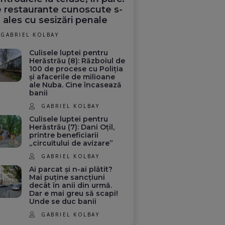
 restaurante cunoscute s-
 ales cu sesizări penale
GABRIEL KOLBAY
Culisele luptei pentru
Herăstrău (8): Războiul de
100 de procese cu Poliția
și afacerile de milioane
ale Nuba. Cine încasează
banii
GABRIEL KOLBAY
Culisele luptei pentru
Herăstrău (7): Dani Oțil,
printre beneficiarii
„circuitului de avizare”
GABRIEL KOLBAY
Ai parcat și n-ai plătit?
Mai puține sancțiuni
decât în anii din urmă.
Dar e mai greu să scapi!
Unde se duc banii
GABRIEL KOLBAY