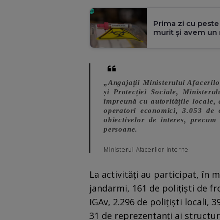
Prima zi cu pest
murit și avem un 
„Angajații Ministerului Afacerilo
și Protecției Sociale, Ministerul
împreună cu autoritățile locale,
operatori economici, 3.053 de o
obiectivelor de interes, precum 
persoane.
Ministerul Afacerilor Interne
La activități au participat, în m
jandarmi, 161 de polițiști de fr
IGAv, 2.296 de polițiști locali
31 de reprezentanți ai structuri