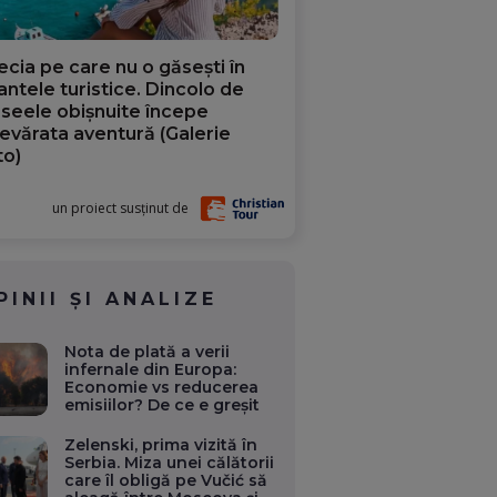
ecia pe care nu o găsești în
iantele turistice. Dincolo de
aseele obișnuite începe
evărata aventură (Galerie
to)
un proiect susținut de
PINII ȘI ANALIZE
Nota de plată a verii
infernale din Europa:
Economie vs reducerea
emisiilor? De ce e greșit
Zelenski, prima vizită în
Serbia. Miza unei călătorii
care îl obligă pe Vučić să