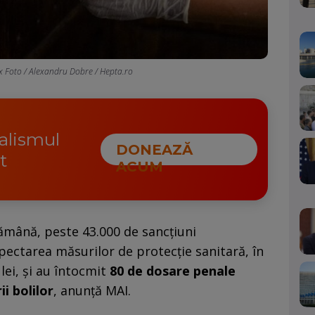
x Foto / Alexandru Dobre / Hepta.ro
nalismul
DONEAZĂ
t
ACUM
ptămână, peste 43.000 de sancțiuni
ectarea măsurilor de protecție sanitară, în
lei, și au întocmit
80 de dosare penale
i bolilor
, anunță MAI.