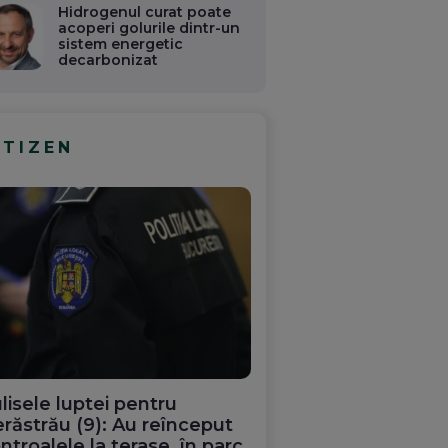
Hidrogenul curat poate
acoperi golurile dintr-un
sistem energetic
decarbonizat
ITIZEN
lisele luptei pentru
răstrău (9): Au reînceput
ntroalele la terase, în parc.