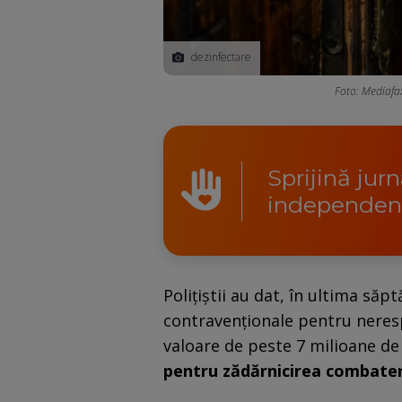
dezinfectare
Foto: Mediafa
Sprijină jur
independen
Polițiștii au dat, în ultima să
contravenționale pentru neresp
valoare de peste 7 milioane de 
pentru zădărnicirea combateri