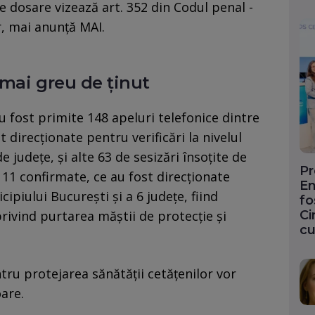
de dosare vizează art. 352 din Codul penal -
r, mai anunță MAI.
 mai greu de ținut
u fost primite 148 apeluri telefonice dintre
 direcționate pentru verificări la nivelul
e județe, și alte 63 de sesizări însoțite de
Pr
 11 confirmate, ce au fost direcționate
En
cipiului București și a 6 județe, fiind
fo
Ci
rivind purtarea măștii de protecție și
cu
tru protejarea sănătății cetățenilor vor
are.