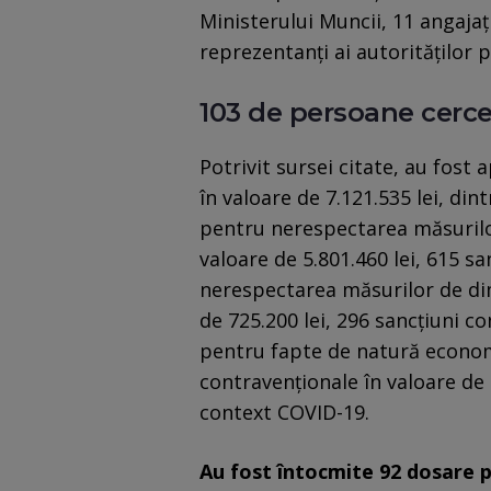
Ministerului Muncii, 11 angajaț
reprezentanți ai autorităților p
103 de persoane cerc
Potrivit sursei citate, au fost 
în valoare de 7.121.535 lei, din
pentru nerespectarea măsurilor
valoare de 5.801.460 lei, 615 s
nerespectarea măsurilor de dim
de 725.200 lei, 296 sancțiuni co
pentru fapte de natură economi
contravenționale în valoare de 7
context COVID-19.
Au fost întocmite 92 dosare p