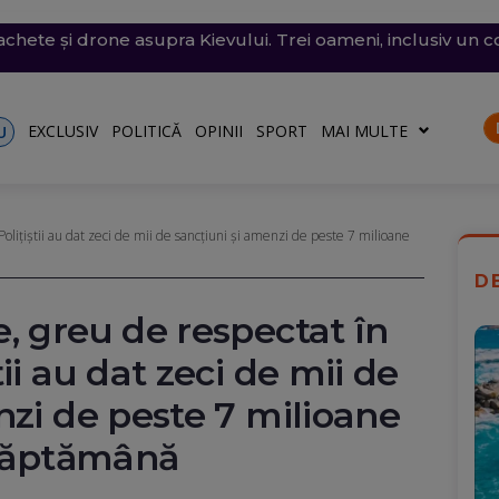
chete și drone asupra Kievului. Trei oameni, inclusiv un co
e săptămâna viitoare. Accesul se va face în etape. Iată ce s
fost scufundate în Dunăre. Operațiunea continuă pentru a
i violente: acoperișuri smulse și mașini avariate în mai mul
l României: Deficitul scade, dar criza politică amenință c
)
o)
EXCLUSIV
POLITICĂ
OPINII
SPORT
MAI MULTE
U
lițiștii au dat zeci de mii de sancțiuni și amenzi de peste 7 milioane
D
, greu de respectat în
ii au dat zeci de mii de
nzi de peste 7 milioane
 săptămână