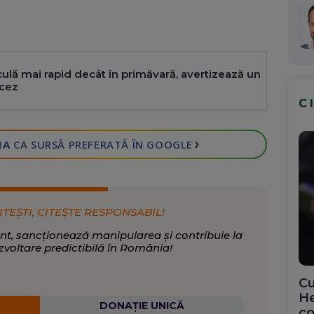
culă mai rapid decât în primăvară, avertizează un
ncez
C
›
IA
CA SURSĂ PREFERATĂ
ÎN GOOGLE
ITEȘTI, CITEȘTE RESPONSABIL!
nt, sancționează manipularea și contribuie la
zvoltare predictibilă în România!
Cu
He
DONAȚIE UNICĂ
co