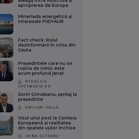
aleagă între Moscova și
apropierea de Europa
Mineriada energetică și
interesele PSD+AUR
Fact check: Rolul
dezinformării în criza din
Ceuta
Președintele care nu se
rușina de nimic este
acum profund jenat
REDACȚIA
SPOTMEDIA.RO
Sorin Grindeanu, șantaj la
președinte
EMILIAN ISAILĂ
Visul unui post la Comisia
Europeană și realitatea
din spatele ușilor închise
IRINA OLTEANU