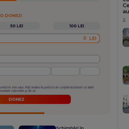
Ce
au
 O DONEZI
50 LEI
100 LEI
LEI
ondițiile
site-ului. Poți vedea în
politica de confidențialitate
ce date
rsonale colectăm și de ce.
DONEZ
Schimbări în