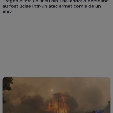
Tragedie într-un liceu din Thailanda: 8 persoane
au fost ucise într-un atac armat comis de un
elev