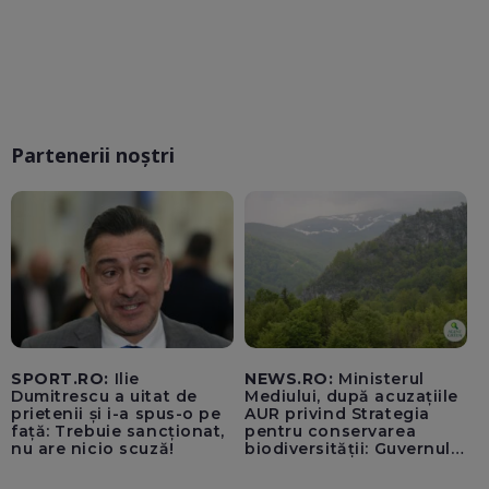
Partenerii noștri
SPORT.RO:
Ilie
NEWS.RO:
Ministerul
Dumitrescu a uitat de
Mediului, după acuzațiile
prietenii și i-a spus-o pe
AUR privind Strategia
față: Trebuie sancționat,
pentru conservarea
nu are nicio scuză!
biodiversității: Guvernul a
aprobat încă din 2022 o
alocare maximă de