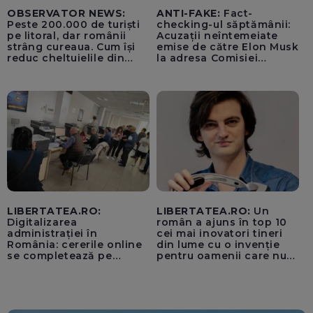
OBSERVATOR NEWS:
ANTI-FAKE:
Fact-
Peste 200.000 de turiști
checking-ul săptămânii:
pe litoral, dar românii
Acuzații neîntemeiate
strâng cureaua. Cum își
emise de către Elon Musk
reduc cheltuielile din
la adresa Comisiei
vacanță
Europene despre oferta
unui „acord secret”
pentru instaurarea
„cenzurii” pe platforma X
LIBERTATEA.RO:
LIBERTATEA.RO:
Un
Digitalizarea
român a ajuns în top 10
administrației în
cei mai inovatori tineri
România: cererile online
din lume cu o invenție
se completează pe
pentru oamenii care nu
calculatoarele de la
văd: „Are o misiune
ghișee
clară”