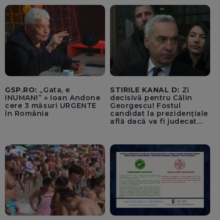
500.000 de lei/ Costul
total - 373.600 de lei a
acoperit întregul studiu
tehnic, structurat în opt
activită
GSP.RO:
„Gata, e
STIRILE KANAL D:
Zi
INUMAN!” » Ioan Andone
decisivă pentru Călin
cere 3 măsuri URGENTE
Georgescu! Fostul
în România
candidat la prezidențiale
află dacă va fi judecat
pentru tentativă de
lovitură de stat