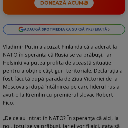
DONEAZĂ ACUM
›
ADAUGĂ
SPOTMEDIA
CA SURSĂ PREFERATĂ
Vladimir Putin a acuzat Finlanda că a aderat la
NATO în speranța că Rusia se va prăbuși, iar
Helsinki va putea profita de această situație
pentru a obține câștiguri teritoriale. Declarația a
fost făcută după parada de Ziua Victoriei de la
Moscova și după întâlnirea pe care liderul rus a
avut-o la Kremlin cu premierul slovac Robert
Fico.
„De ce au intrat în NATO? În speranța că aici, la
noi, totul se va prăbuși, iar ei vor fi aici, gata să