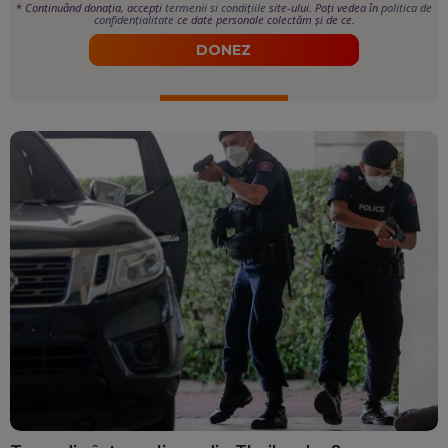
*
Continuând donația, accepți
termenii si condițiile
site-ului. Poți vedea în
politica de
confidențialitate
ce date personale colectăm și de ce.
DONEZ