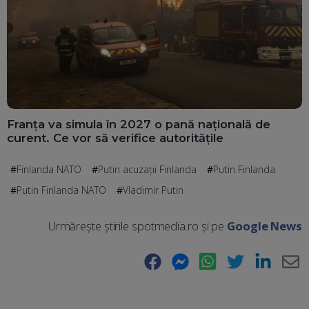
Franța va simula în 2027 o pană națională de
curent. Ce vor să verifice autoritățile
Finlanda NATO
Putin acuzații Finlanda
Putin Finlanda
Putin Finlanda NATO
Vladimir Putin
Urmărește știrile spotmedia.ro și pe
Google News
Facebook
Messenger
WhatsApp
Twitter
LinkedIn
E-
Ma