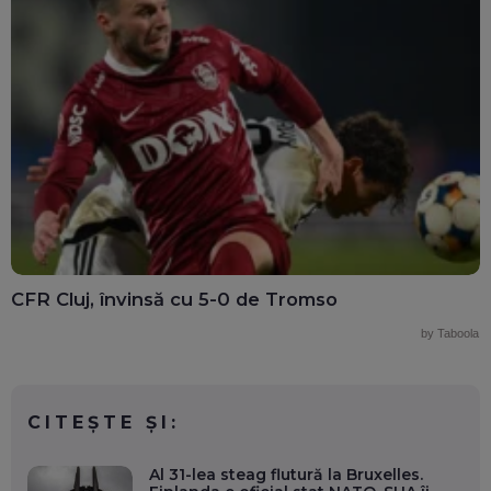
CFR Cluj, învinsă cu 5-0 de Tromso
by Taboola
CITEȘTE ȘI:
Al 31-lea steag flutură la Bruxelles.