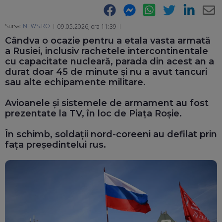
Facebook
Messenger
WhatsApp
Twitter
LinkedIn
E-
Sursa:
NEWS.RO
09.05.2026, ora 11:39
Ma
Cândva o ocazie pentru a etala vasta armată
a Rusiei, inclusiv rachetele intercontinentale
cu capacitate nucleară, parada din acest an a
durat doar 45 de minute şi nu a avut tancuri
sau alte echipamente militare.
Avioanele și sistemele de armament au fost
prezentate la TV, în loc de Piața Roșie.
În schimb, soldații nord-coreeni au defilat prin
fața președintelui rus.