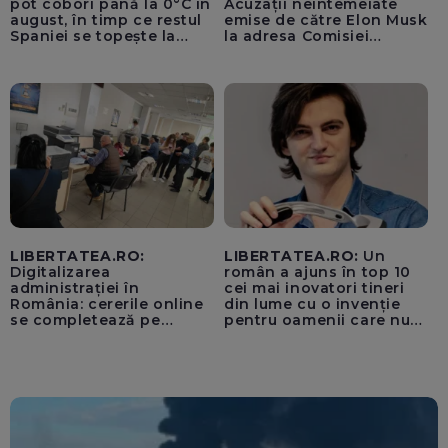
pot coborî până la 0°C în
Acuzații neîntemeiate
august, în timp ce restul
emise de către Elon Musk
Spaniei se topește la
la adresa Comisiei
40°C
Europene despre oferta
unui „acord secret”
pentru instaurarea
„cenzurii” pe platforma X
LIBERTATEA.RO:
LIBERTATEA.RO:
Un
Digitalizarea
român a ajuns în top 10
administrației în
cei mai inovatori tineri
România: cererile online
din lume cu o invenție
se completează pe
pentru oamenii care nu
calculatoarele de la
văd: „Are o misiune
ghișee
clară”