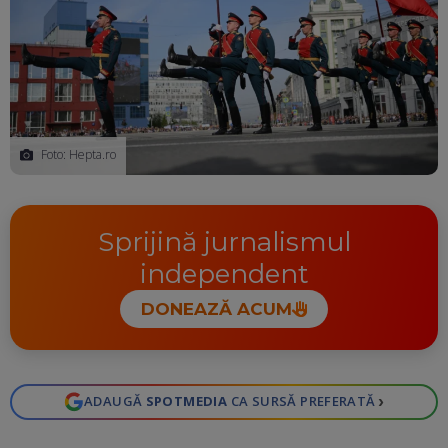
Foto: Hepta.ro
Sprijină jurnalismul
independent
DONEAZĂ ACUM
›
ADAUGĂ
SPOTMEDIA
CA SURSĂ PREFERATĂ