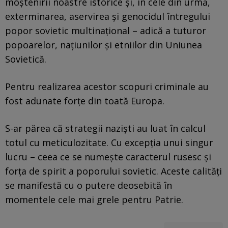
moştenirii noastre istorice şi, în cele din urmă,
exterminarea, aservirea şi genocidul întregului
popor sovietic multinaţional – adică a tuturor
popoarelor, naţiunilor şi etniilor din Uniunea
Sovietică.
Pentru realizarea acestor scopuri criminale au
fost adunate forţe din toată Europa.
S-ar părea că strategii nazişti au luat în calcul
totul cu meticulozitate. Cu excepţia unui singur
lucru – ceea ce se numeşte caracterul rusesc şi
forţa de spirit a poporului sovietic. Aceste calităţi
se manifestă cu o putere deosebită în
momentele cele mai grele pentru Patrie.