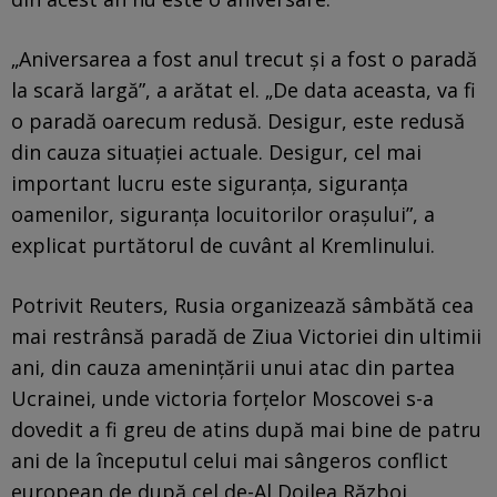
„Aniversarea a fost anul trecut şi a fost o paradă
la scară largă”, a arătat el. „De data aceasta, va fi
o paradă oarecum redusă. Desigur, este redusă
din cauza situaţiei actuale. Desigur, cel mai
important lucru este siguranţa, siguranţa
oamenilor, siguranţa locuitorilor oraşului”, a
explicat purtătorul de cuvânt al Kremlinului.
Potrivit Reuters, Rusia organizează sâmbătă cea
mai restrânsă paradă de Ziua Victoriei din ultimii
ani, din cauza ameninţării unui atac din partea
Ucrainei, unde victoria forţelor Moscovei s-a
dovedit a fi greu de atins după mai bine de patru
ani de la începutul celui mai sângeros conflict
european de după cel de-Al Doilea Război