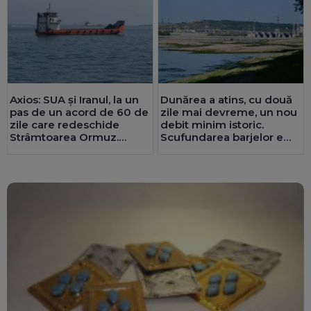
Axios: SUA și Iranul, la un
Dunărea a atins, cu două
pas de un acord de 60 de
zile mai devreme, un nou
zile care redeschide
debit minim istoric.
Strâmtoarea Ormuz.
Scufundarea barjelor e
Teheranul are deja o
analizată foarte strict
înțelegere cu Oman
UPDATE
Operațiunea a
fost amânată