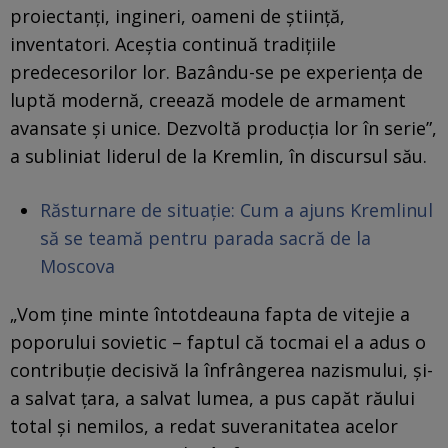
proiectanţi, ingineri, oameni de ştiinţă,
inventatori. Aceştia continuă tradiţiile
predecesorilor lor. Bazându-se pe experienţa de
luptă modernă, creează modele de armament
avansate şi unice. Dezvoltă producţia lor în serie”,
a subliniat liderul de la Kremlin, în discursul său.
Răsturnare de situație: Cum a ajuns Kremlinul
să se teamă pentru parada sacră de la
Moscova
„Vom ţine minte întotdeauna fapta de vitejie a
poporului sovietic – faptul că tocmai el a adus o
contribuţie decisivă la înfrângerea nazismului, şi-
a salvat ţara, a salvat lumea, a pus capăt răului
total şi nemilos, a redat suveranitatea acelor