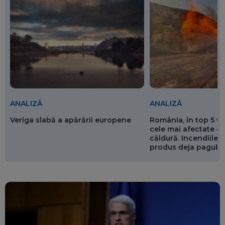
ANALIZĂ
ANALIZĂ
Veriga slabă a apărării europene
România, în top 5 ț
cele mai afectate de
căldură. Incendiile ș
produs deja pagube
miliarde de euro