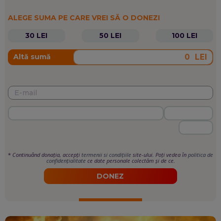
ALEGE SUMA PE CARE VREI SĂ O DONEZI
30 LEI
50 LEI
100 LEI
LEI
Altă sumă
*
Continuând donația, accepți
termenii si condițiile
site-ului. Poți vedea în
politica de
confidențialitate
ce date personale colectăm și de ce.
DONEZ