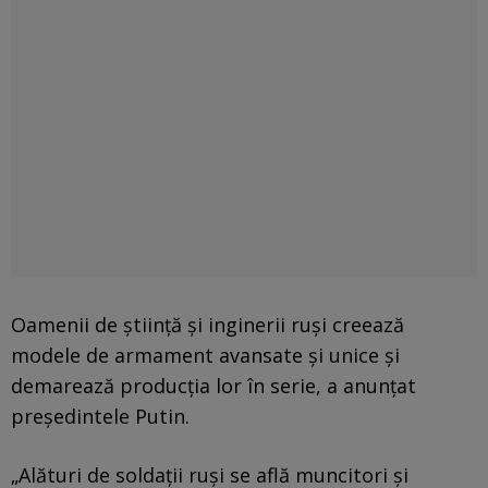
Oamenii de ştiinţă şi inginerii ruşi creează
modele de armament avansate şi unice şi
demarează producţia lor în serie, a anunţat
preşedintele Putin.
„Alături de soldaţii ruşi se află muncitori şi