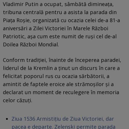
Vladimir Putin a ocupat, sâmbătă dimineaţa,
tribuna centrală pentru a asista la parada din
Piaţa Roşie, organizată cu ocazia celei de-a 81-a
aniversări a Zilei Victoriei în Marele Război
Patriotic, aşa cum este numit de ruşi cel de-al
Doilea Război Mondial.
Conform tradiţiei, înainte de începerea paradei,
liderul de la Kremlin a ţinut un discurs în care a
felicitat poporul rus cu ocazia sărbătorii, a
amintit de faptele eroice ale strămoşilor şi a
declarat un moment de reculegere în memoria
celor căzuţi.
Ziua 1536 Armistițiu de Ziua Victoriei, dar
pacea e departe. Zelenski permite parada