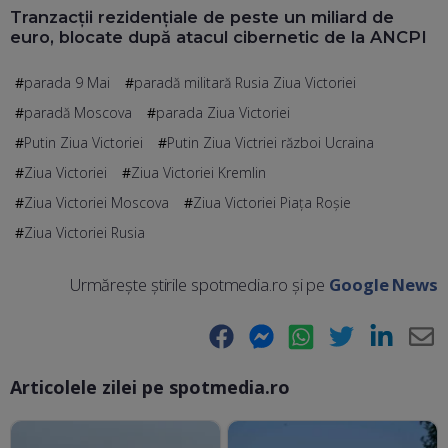
Tranzacții rezidențiale de peste un miliard de
euro, blocate după atacul cibernetic de la ANCPI
parada 9 Mai
paradă militară Rusia Ziua Victoriei
paradă Moscova
parada Ziua Victoriei
Putin Ziua Victoriei
Putin Ziua Victriei război Ucraina
Ziua Victoriei
Ziua Victoriei Kremlin
Ziua Victoriei Moscova
Ziua Victoriei Piața Roșie
Ziua Victoriei Rusia
Urmărește știrile spotmedia.ro și pe
Google News
Facebook
Messenger
WhatsApp
Twitter
LinkedIn
E-
Articolele zilei pe spotmedia.ro
Ma