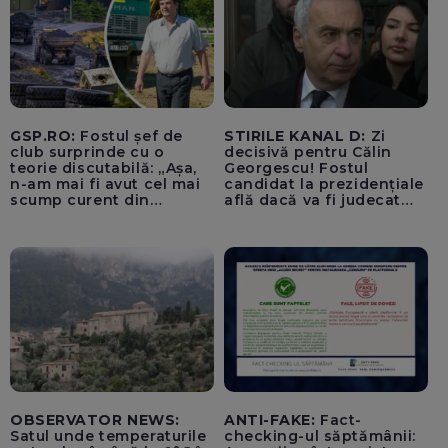
„Lupii Tricolori”
GSP.RO:
Fostul șef de
STIRILE KANAL D:
Zi
club surprinde cu o
decisivă pentru Călin
teorie discutabilă: „Așa,
Georgescu! Fostul
n-am mai fi avut cel mai
candidat la prezidențiale
scump curent din
află dacă va fi judecat
Uniunea Europeană”
pentru tentativă de
lovitură de stat
OBSERVATOR NEWS:
ANTI-FAKE:
Fact-
Satul unde temperaturile
checking-ul săptămânii: