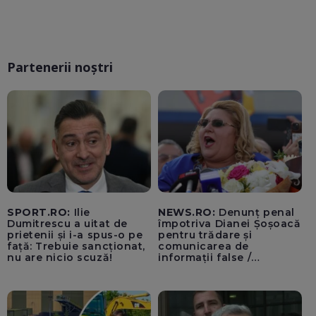
Partenerii noștri
SPORT.RO:
Ilie
NEWS.RO:
Denunț penal
Dumitrescu a uitat de
împotriva Dianei Șoșoacă
prietenii și i-a spus-o pe
pentru trădare și
față: Trebuie sancționat,
comunicarea de
nu are nicio scuză!
informații false /
Documentul, depus la
Parchetul de pe lângă
Înalta Curte de Casație și
Justiție de Adrian
Băzăvan și Asociația