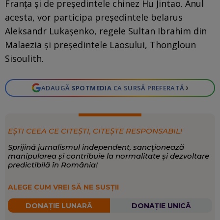
Franţa şi de preşedintele chinez Hu Jintao. Anul
acesta, vor participa preşedintele belarus
Aleksandr Lukaşenko, regele Sultan Ibrahim din
Malaezia şi preşedintele Laosului, Thongloun
Sisoulith.
›
ADAUGĂ
SPOTMEDIA
CA SURSĂ PREFERATĂ
EȘTI CEEA CE CITEȘTI, CITEȘTE RESPONSABIL!
Sprijină jurnalismul independent, sancționează
manipularea și contribuie la normalitate și dezvoltare
predictibilă în România!
ALEGE CUM VREI SĂ NE SUSȚII
DONAȚIE LUNARĂ
DONAȚIE UNICĂ