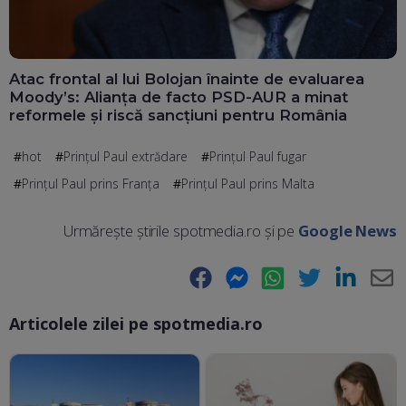
Atac frontal al lui Bolojan înainte de evaluarea
Moody’s: Alianța de facto PSD-AUR a minat
reformele și riscă sancțiuni pentru România
hot
Prințul Paul extrădare
Prințul Paul fugar
Prințul Paul prins Franța
Prințul Paul prins Malta
Urmărește știrile spotmedia.ro și pe
Google News
Facebook
Messenger
WhatsApp
Twitter
LinkedIn
E-
Articolele zilei pe spotmedia.ro
Ma