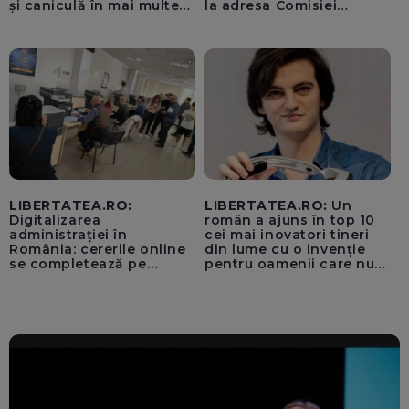
și caniculă în mai multe
la adresa Comisiei
regiuni
Europene despre oferta
unui „acord secret”
pentru instaurarea
„cenzurii” pe platforma X
LIBERTATEA.RO:
LIBERTATEA.RO:
Un
Digitalizarea
român a ajuns în top 10
administrației în
cei mai inovatori tineri
România: cererile online
din lume cu o invenție
se completează pe
pentru oamenii care nu
calculatoarele de la
văd: „Are o misiune
ghișee
clară”