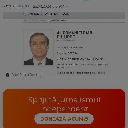
Sursa:
NEWS.RO
28.04.2024, ora 20:17
Ma
Foto: Poliţia Română
Sprijină jurnalismul
independent
DONEAZĂ ACUM