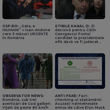
GSP.RO:
„Gata, e
STIRILE KANAL D:
Zi
INUMAN!” » Ioan Andone
decisivă pentru Călin
cere 3 măsuri URGENTE
Georgescu! Fostul
în România
candidat la prezidențiale
află dacă va fi judecat
pentru tentativă de
lovitură de stat
OBSERVATOR NEWS:
ANTI-FAKE:
Fact-
România, sub trei
checking-ul săptămânii:
avertizări de Cod galben.
Acuzații neîntemeiate
Vijelii de peste 80 km/h
emise de către Elon Musk