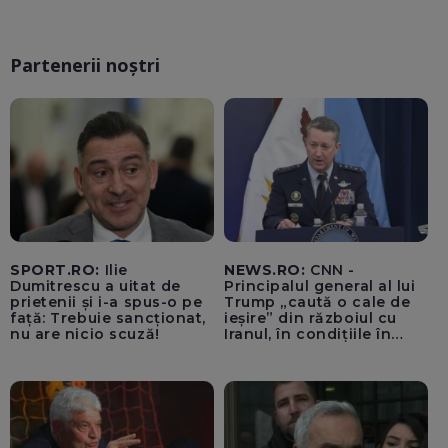
Partenerii noștri
SPORT.RO:
Ilie
NEWS.RO:
CNN -
Dumitrescu a uitat de
Principalul general al lui
prietenii și i-a spus-o pe
Trump „caută o cale de
față: Trebuie sancționat,
ieșire” din războiul cu
nu are nicio scuză!
Iranul, în condițiile în
care opțiunile militare
ale SUA rămân limitate