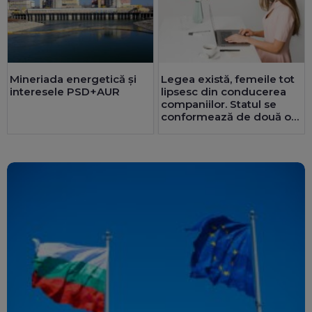
Mineriada energetică și
Legea există, femeile tot
interesele PSD+AUR
lipsesc din conducerea
companiilor. Statul se
conformează de două ori
mai bine decât privatul.
25 de consilii au doar
bărbați