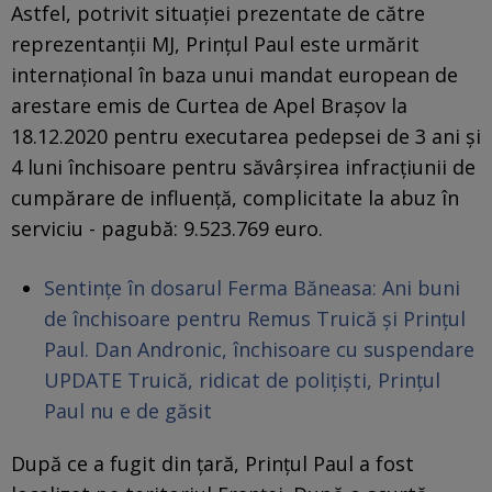
Astfel, potrivit situaţiei prezentate de către
reprezentanţii MJ, Prinţul Paul este urmărit
internaţional în baza unui mandat european de
arestare emis de Curtea de Apel Braşov la
18.12.2020 pentru executarea pedepsei de 3 ani şi
4 luni închisoare pentru săvârşirea infracţiunii de
cumpărare de influenţă, complicitate la abuz în
serviciu - pagubă: 9.523.769 euro.
Sentințe în dosarul Ferma Băneasa: Ani buni
de închisoare pentru Remus Truică și Prințul
Paul. Dan Andronic, închisoare cu suspendare
UPDATE Truică, ridicat de polițiști, Prințul
Paul nu e de găsit
După ce a fugit din țară, Prinţul Paul a fost