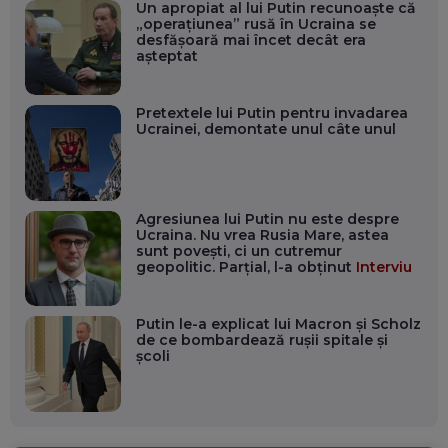
Un apropiat al lui Putin recunoaşte că
„operaţiunea” rusă în Ucraina se
desfăşoară mai încet decât era
aşteptat
Pretextele lui Putin pentru invadarea
Ucrainei, demontate unul câte unul
Agresiunea lui Putin nu este despre
Ucraina. Nu vrea Rusia Mare, astea
sunt povești, ci un cutremur
geopolitic. Parțial, l-a obținut
Interviu
Putin le-a explicat lui Macron și Scholz
de ce bombardează rușii spitale și
școli