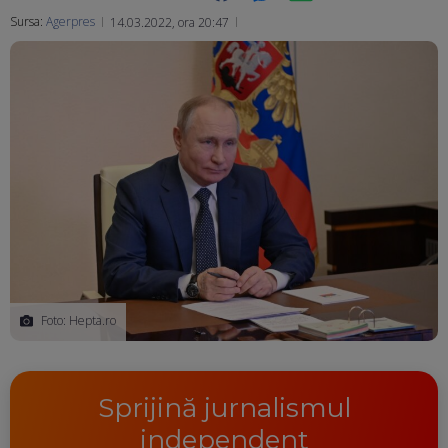
Sursa:
Agerpres
14.03.2022, ora 20:47
Ma
Foto: Hepta.ro
Sprijină jurnalismul
independent