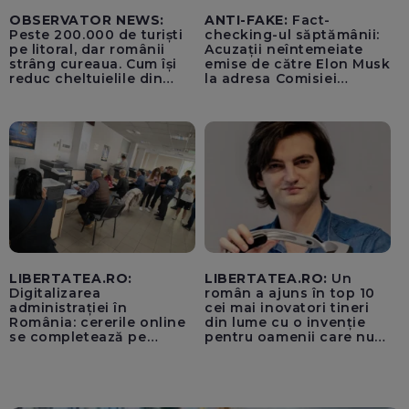
OBSERVATOR NEWS:
ANTI-FAKE:
Fact-
Peste 200.000 de turiști
checking-ul săptămânii:
pe litoral, dar românii
Acuzații neîntemeiate
strâng cureaua. Cum își
emise de către Elon Musk
reduc cheltuielile din
la adresa Comisiei
vacanță
Europene despre oferta
unui „acord secret”
pentru instaurarea
„cenzurii” pe platforma X
LIBERTATEA.RO:
LIBERTATEA.RO:
Un
Digitalizarea
român a ajuns în top 10
administrației în
cei mai inovatori tineri
România: cererile online
din lume cu o invenție
se completează pe
pentru oamenii care nu
calculatoarele de la
văd: „Are o misiune
ghișee
clară”