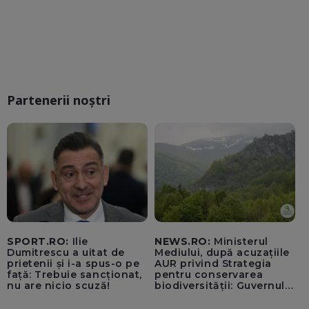
Partenerii noștri
SPORT.RO:
Ilie
NEWS.RO:
Ministerul
Dumitrescu a uitat de
Mediului, după acuzațiile
prietenii și i-a spus-o pe
AUR privind Strategia
față: Trebuie sancționat,
pentru conservarea
nu are nicio scuză!
biodiversității: Guvernul a
aprobat încă din 2022 o
alocare maximă de