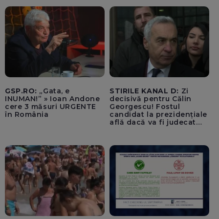
500.000 de lei/ Costul
total - 373.600 de lei a
acoperit întregul studiu
tehnic, structurat în opt
activită
GSP.RO:
„Gata, e
STIRILE KANAL D:
Zi
INUMAN!” » Ioan Andone
decisivă pentru Călin
cere 3 măsuri URGENTE
Georgescu! Fostul
în România
candidat la prezidențiale
află dacă va fi judecat
pentru tentativă de
lovitură de stat