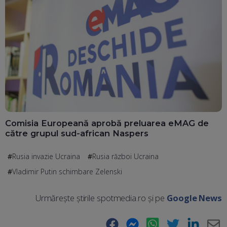
Comisia Europeană aprobă preluarea eMAG de
către grupul sud-african Naspers
Rusia invazie Ucraina
Rusia război Ucraina
Vladimir Putin schimbare Zelenski
Urmărește știrile spotmedia.ro și pe
Google News
Facebook
Messenger
WhatsApp
Twitter
LinkedIn
E-