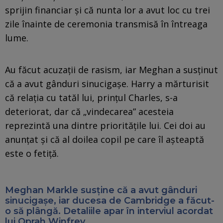
sprijin financiar şi că nunta lor a avut loc cu trei
zile înainte de ceremonia transmisă în întreaga
lume.
Au făcut acuzaţii de rasism, iar Meghan a susţinut
că a avut gânduri sinucigaşe. Harry a mărturisit
că relaţia cu tatăl lui, prinţul Charles, s-a
deteriorat, dar că „vindecarea” acesteia
reprezintă una dintre priorităţile lui. Cei doi au
anunţat şi că al doilea copil pe care îl aşteaptă
este o fetiţă.
Meghan Markle susţine că a avut gânduri
sinucigaşe, iar ducesa de Cambridge a făcut-
o să plângă. Detaliile apar în interviul acordat
lui Oprah Winfrey