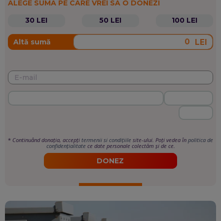
ALEGE SUMA PE CARE VREI SĂ O DONEZI
30 LEI
50 LEI
100 LEI
LEI
Altă sumă
*
Continuând donația, accepți
termenii si condițiile
site-ului. Poți vedea în
politica de
confidențialitate
ce date personale colectăm și de ce.
DONEZ