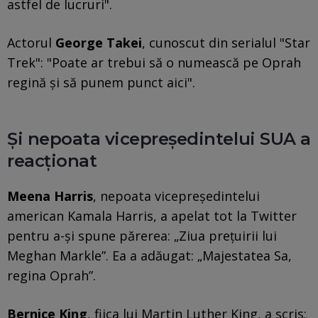
astfel de lucruri".
Actorul
George Takei
, cunoscut din serialul "Star
Trek": "Poate ar trebui să o numească pe Oprah
regină şi să punem punct aici".
Și nepoata vicepreședintelui SUA a
reacționat
Meena Harris
, nepoata vicepreşedintelui
american Kamala Harris, a apelat tot la Twitter
pentru a-şi spune părerea: „Ziua preţuirii lui
Meghan Markle”. Ea a adăugat: „Majestatea Sa,
regina Oprah”.
Bernice King
, fiica lui Martin Luther King, a scris: