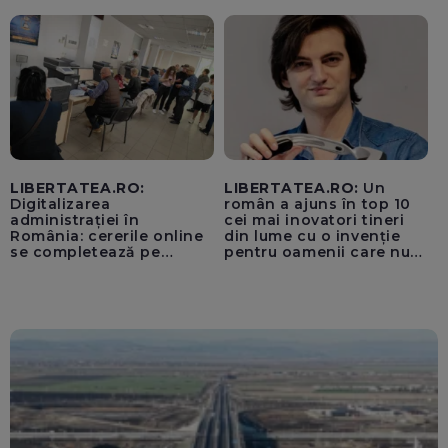
pentru instaurarea
„cenzurii” pe platforma X
LIBERTATEA.RO:
LIBERTATEA.RO:
Un
Digitalizarea
român a ajuns în top 10
administrației în
cei mai inovatori tineri
România: cererile online
din lume cu o invenție
se completează pe
pentru oamenii care nu
calculatoarele de la
văd: „Are o misiune
ghișee
clară”