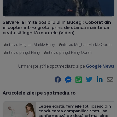
Salvare la limita posibilului în Bucegi: Coborât din
elicopter într-o grotă, prins de stâncă înainte ca
ceața să înghită muntele (Video)
interviu Meghan Markle Harry
interviu Meghan Markle Oprah
interviu prințul Harry
interviu prințul Harry Oprah
Urmărește știrile spotmedia.ro și pe
Google News
Facebook
Messenger
WhatsApp
Twitter
LinkedIn
E-
Articolele zilei pe spotmedia.ro
Ma
Legea există, femeile tot lipsesc din
conducerea companiilor. Statul se
conformează de două ori mai bine