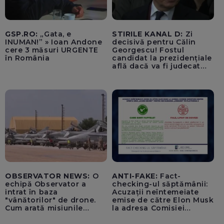
GSP.RO:
„Gata, e
STIRILE KANAL D:
Zi
INUMAN!” » Ioan Andone
decisivă pentru Călin
cere 3 măsuri URGENTE
Georgescu! Fostul
în România
candidat la prezidențiale
află dacă va fi judecat
pentru tentativă de
lovitură de stat
OBSERVATOR NEWS:
O
ANTI-FAKE:
Fact-
echipă Observator a
checking-ul săptămânii:
intrat în baza
Acuzații neîntemeiate
"vânătorilor" de drone.
emise de către Elon Musk
Cum arată misiunile
la adresa Comisiei
piloților de F-16
Europene despre oferta
unui „acord secret”