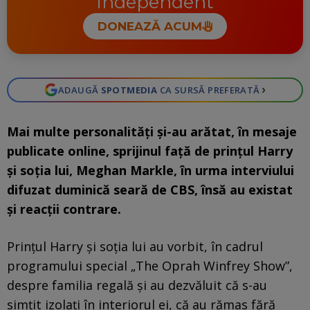
independent
DONEAZĂ ACUM
›
ADAUGĂ
SPOTMEDIA
CA SURSĂ PREFERATĂ
Mai multe personalităţi şi-au arătat, în mesaje
publicate online, sprijinul faţă de prinţul Harry
şi soţia lui, Meghan Markle, în urma interviului
difuzat duminică seară de CBS, însă au existat
şi reacţii contrare.
Prinţul Harry şi soţia lui au vorbit, în cadrul
programului special „The Oprah Winfrey Show”,
despre familia regală şi au dezvăluit că s-au
simţit izolaţi în interiorul ei, că au rămas fără