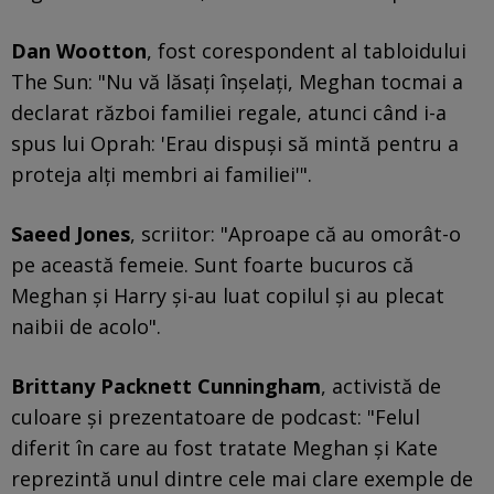
Dan Wootton
, fost corespondent al tabloidului
The Sun: "Nu vă lăsaţi înşelaţi, Meghan tocmai a
declarat război familiei regale, atunci când i-a
spus lui Oprah: 'Erau dispuşi să mintă pentru a
proteja alţi membri ai familiei'".
Saeed Jones
, scriitor: "Aproape că au omorât-o
pe această femeie. Sunt foarte bucuros că
Meghan şi Harry şi-au luat copilul şi au plecat
naibii de acolo".
Brittany Packnett Cunningham
, activistă de
culoare şi prezentatoare de podcast: "Felul
diferit în care au fost tratate Meghan şi Kate
reprezintă unul dintre cele mai clare exemple de