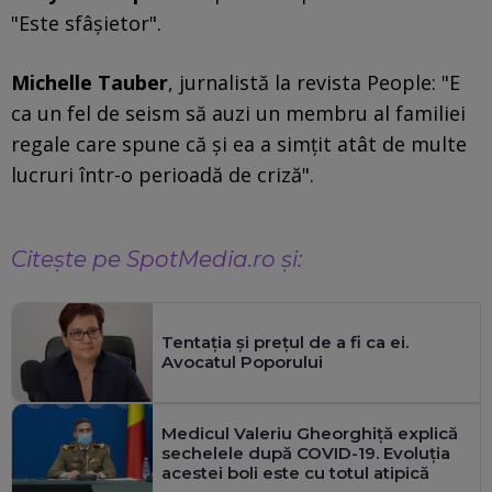
"Este sfâşietor".
Michelle Tauber
, jurnalistă la revista People: "E
ca un fel de seism să auzi un membru al familiei
regale care spune că şi ea a simţit atât de multe
lucruri într-o perioadă de criză".
Citeşte pe SpotMedia.ro și:
Tentația și prețul de a fi ca ei.
Avocatul Poporului
Medicul Valeriu Gheorghiţă explică
sechelele după COVID-19. Evoluţia
acestei boli este cu totul atipică