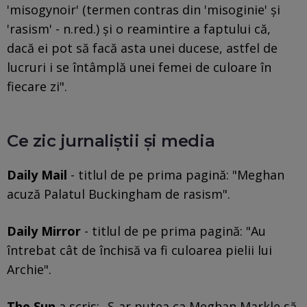
'misogynoir' (termen contras din 'misoginie' şi
'rasism' - n.red.) şi o reamintire a faptului că,
dacă ei pot să facă asta unei ducese, astfel de
lucruri i se întâmplă unei femei de culoare în
fiecare zi".
Ce zic jurnaliștii și media
Daily Mail
- titlul de pe prima pagină: "Meghan
acuză Palatul Buckingham de rasism".
Daily Mirror
- titlul de pe prima pagină: "Au
întrebat cât de închisă va fi culoarea pielii lui
Archie".
The Sun
a scris: „S-ar putea ca Meghan Markle să