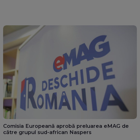
Comisia Europeană aprobă preluarea eMAG de
către grupul sud-african Naspers