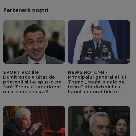
Partenerii noștri
SPORT.RO:
Ilie
NEWS.RO:
CNN -
Dumitrescu a uitat de
Principalul general al lui
prietenii și i-a spus-o pe
Trump „caută o cale de
față: Trebuie sancționat,
ieșire” din războiul cu
nu are nicio scuză!
Iranul, în condițiile în
care opțiunile militare
ale SUA rămân limitate