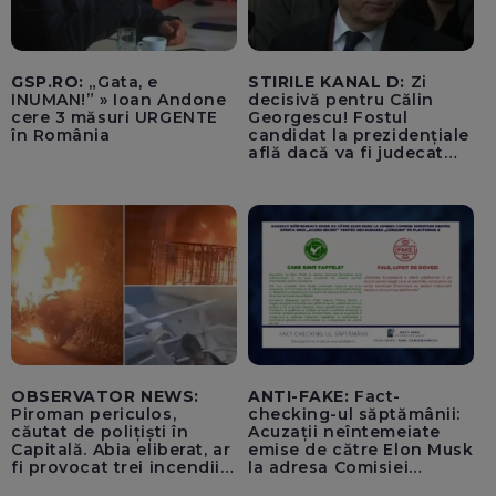
GSP.RO:
„Gata, e
STIRILE KANAL D:
Zi
INUMAN!” » Ioan Andone
decisivă pentru Călin
cere 3 măsuri URGENTE
Georgescu! Fostul
în România
candidat la prezidențiale
află dacă va fi judecat
pentru tentativă de
lovitură de stat
OBSERVATOR NEWS:
ANTI-FAKE:
Fact-
Piroman periculos,
checking-ul săptămânii:
căutat de polițiști în
Acuzații neîntemeiate
Capitală. Abia eliberat, ar
emise de către Elon Musk
fi provocat trei incendii
la adresa Comisiei
într-o noapte
Europene despre oferta