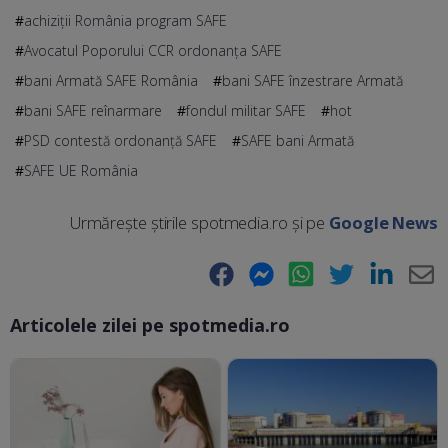
achiziții România program SAFE
Avocatul Poporului CCR ordonanţa SAFE
bani Armată SAFE România
bani SAFE înzestrare Armată
bani SAFE reînarmare
fondul militar SAFE
hot
PSD contestă ordonanţă SAFE
SAFE bani Armată
SAFE UE România
Urmărește știrile spotmedia.ro și pe
Google News
Facebook
Messenger
WhatsApp
Twitter
LinkedIn
E-
Articolele zilei pe spotmedia.ro
Ma