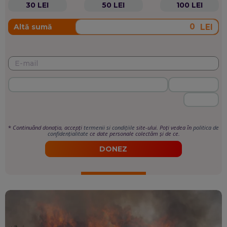
30 LEI
50 LEI
100 LEI
LEI
Altă sumă
*
Continuând donația, accepți
termenii si condițiile
site-ului. Poți vedea în
politica de
confidențialitate
ce date personale colectăm și de ce.
DONEZ