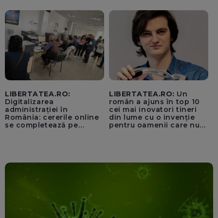
unui „acord secret”
pentru instaurarea
„cenzurii” pe platforma X
LIBERTATEA.RO:
LIBERTATEA.RO:
Un
Digitalizarea
român a ajuns în top 10
administrației în
cei mai inovatori tineri
România: cererile online
din lume cu o invenție
se completează pe
pentru oamenii care nu
calculatoarele de la
văd: „Are o misiune
ghișee
clară”