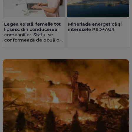
Legea există, femeile tot
Mineriada energetică și
lipsesc din conducerea
interesele PSD+AUR
companiilor. Statul se
conformează de două ori
mai bine decât privatul.
25 de consilii au doar
bărbați