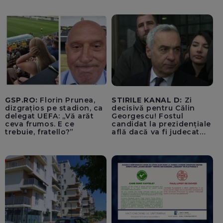
Germania. Un oficial
neagă informațiile că
avioanele ucrainene din
apropierea dronei ar fi
fost încărcate cu muniție
GSP.RO:
Florin Prunea,
STIRILE KANAL D:
Zi
dizgrațios pe stadion, ca
decisivă pentru Călin
delegat UEFA: „Vă arăt
Georgescu! Fostul
ceva frumos. E ce
candidat la prezidențiale
trebuie, fratello?”
află dacă va fi judecat
pentru tentativă de
lovitură de stat