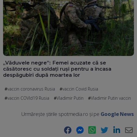
„Văduvele negre”: Femei acuzate că se
căsătoresc cu soldați ruși pentru a încasa
despăgubiri după moartea lor
vaccin coronavirus Rusia
vaccin Covid Rusia
vaccin COVId19 Rusia
Vladimir Putin
Vladimir Putin vaccin
Urmărește știrile spotmedia.ro și pe
Google News
Facebook
Messenger
WhatsApp
Twitter
LinkedIn
E-