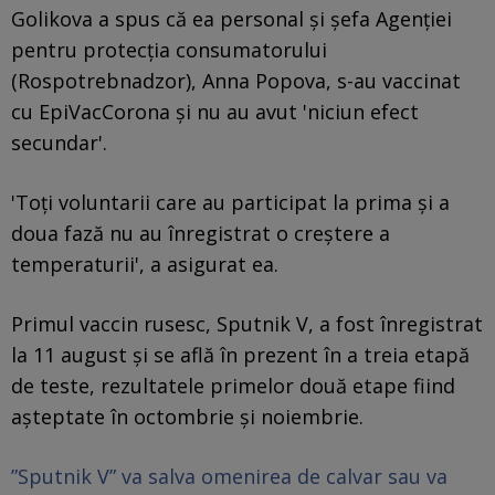
Golikova a spus că ea personal şi şefa Agenţiei
pentru protecţia consumatorului
(Rospotrebnadzor), Anna Popova, s-au vaccinat
cu EpiVacCorona şi nu au avut 'niciun efect
secundar'.
'Toţi voluntarii care au participat la prima şi a
doua fază nu au înregistrat o creştere a
temperaturii', a asigurat ea.
Primul vaccin rusesc, Sputnik V, a fost înregistrat
la 11 august şi se află în prezent în a treia etapă
de teste, rezultatele primelor două etape fiind
aşteptate în octombrie şi noiembrie.
”Sputnik V” va salva omenirea de calvar sau va