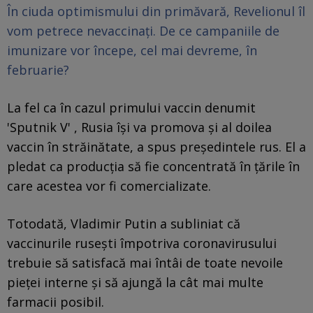
În ciuda optimismului din primăvară, Revelionul îl
vom petrece nevaccinați. De ce campaniile de
imunizare vor începe, cel mai devreme, în
februarie?
La fel ca în cazul primului vaccin denumit
'Sputnik V' , Rusia îşi va promova şi al doilea
vaccin în străinătate, a spus preşedintele rus. El a
pledat ca producţia să fie concentrată în ţările în
care acestea vor fi comercializate.
Totodată, Vladimir Putin a subliniat că
vaccinurile ruseşti împotriva coronavirusului
trebuie să satisfacă mai întâi de toate nevoile
pieţei interne şi să ajungă la cât mai multe
farmacii posibil.