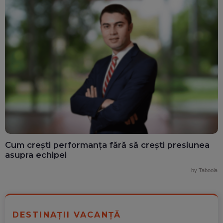
Cum crești performanța fără să crești presiunea
asupra echipei
by Taboola
DESTINAȚII VACANȚĂ