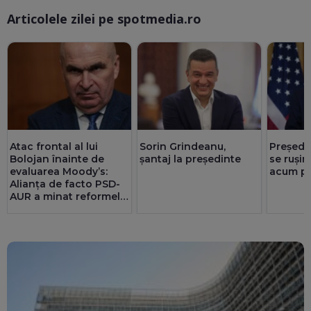
Articolele zilei pe spotmedia.ro
Ma
Atac frontal al lui
Sorin Grindeanu,
Președi
Bolojan înainte de
șantaj la președinte
se rușin
evaluarea Moody’s:
acum pr
Alianța de facto PSD-
AUR a minat reformele
și riscă sancțiuni
pentru România