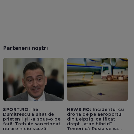
Partenerii noștri
SPORT.RO:
Ilie
NEWS.RO:
Incidentul cu
Dumitrescu a uitat de
drona de pe aeroportul
prietenii și i-a spus-o pe
din Leipzig, calificat
față: Trebuie sancționat,
drept „atac hibrid”.
nu are nicio scuză!
Temeri că Rusia se va
amesteca în alegerile din