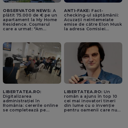
OBSERVATOR NEWS:
A
ANTI-FAKE:
Fact-
plătit 75.000 de € pe un
checking-ul săptămânii:
apartament la My Home
Acuzații neîntemeiate
Residence. Coșmarul
emise de către Elon Musk
care a urmat: "Am
la adresa Comisiei
început să tremur"
Europene despre oferta
unui „acord secret”
pentru instaurarea
„cenzurii” pe platforma X
LIBERTATEA.RO:
LIBERTATEA.RO:
Un
Digitalizarea
român a ajuns în top 10
administrației în
cei mai inovatori tineri
România: cererile online
din lume cu o invenție
se completează pe
pentru oamenii care nu
calculatoarele de la
văd: „Are o misiune
ghișee
clară”