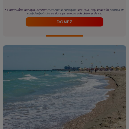
*
Continuând donația, accepți
termenii si condițiile
site-ului. Poți vedea în
politica de
confidențialitate
ce date personale colectăm și de ce.
DONEZ