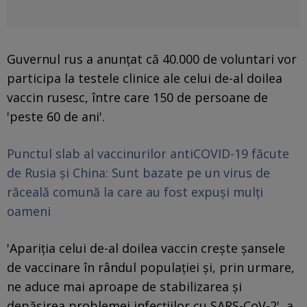
Guvernul rus a anunţat că 40.000 de voluntari vor
participa la testele clinice ale celui de-al doilea
vaccin rusesc, între care 150 de persoane de
'peste 60 de ani'.
Punctul slab al vaccinurilor antiCOVID-19 făcute
de Rusia şi China: Sunt bazate pe un virus de
răceală comună la care au fost expuşi mulţi
oameni
'Apariţia celui de-al doilea vaccin creşte şansele
de vaccinare în rândul populaţiei şi, prin urmare,
ne aduce mai aproape de stabilizarea şi
depăşirea problemei infecţiilor cu SARS-CoV-2', a