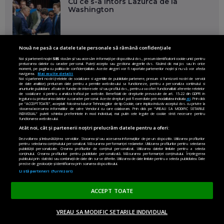
Cu ce s-a întors Lazurca de la
Washington
Nouă ne pasă ca datele tale personale să rămână confidențiale
Adevăratul bilanț al vizitei lui Zelenski
Noi și partenerii noștri
585
stocăm și/sau accesăm informații pe dispozitivul dvs., precum identificatorii cookie unici pentru
la Washington. Realizări și întrebări
prelucrarea datelor cu caracter personal. Puteți accepta sau gestiona alegerile dvs. făcând clic mai jos sau în orice
fără răspuns
moment, pe pagina cu politica de confidențialitate. Aceste alegeri vor fi raportate partenerilor noștri și nu vă vor afecta
navigarea.
Mai multe detalii
Noi si partenerii nostri (retelele de socializare si agentiile de publicitate partenere, precum si furnizorii nostri de servicii
de date analitice) prelucram date pentru a permite website-ului sa functioneze, pentru a personaliza continutul si
IRINA OLTEANU
anunturile publicitare afisate in functie de interesele si/sau profilul dvs., pentru a va oferi functionalitati aferente retelelor
de socializare si pentru a analiza traficul pe website. Beneficiati de drepturile prevazute de art. 15-22 din GDPR in
legatura cu prelucrarea datelor cu caracter personal. Aceste drepturi pot fi exercitate prin modalitatea indicata
aici
. Prin click
pe “ACCEPT TOATE”, acceptati folosirea tuturor Tehnologiilor de tip Cookie, care implica inclusiv acceptul dvs. cu privire la
Veriga slabă a apărării europene
stocarea/accesarea informatiilor de catre Vendor-ii cu care colaboram. Prin click pe “VREAU SA MODIFIC SETARILE
INDIVIDUAL” puteti schimba preferintele in mod individual, mai putin cele legate de cookie strict necesare pentru
functionarea website-ului.
Atât noi, cât și partenerii noștri prelucrăm datele pentru a oferi:
Dezvoltarea și îmbunătățirea serviciilor. Stocarea și/sau accesarea informațiilor de pe un dispozitiv. Utilizarea profilurilor
pentru selectarea conținutului personalizat. Măsurarea performanței reclamelor. Utilizarea profilurilor pentru selectarea
publicității personalizate. Crearea profilurilor de conținut personalizat. Utilizarea datelor limitate pentru a selecta
conținutul. Crearea profilurilor pentru publicitate personalizată. Măsurarea performanței conținutului. Înțelegerea
Căldură mare, mon cher! Fără apă și
publicului prin statistici sau combinații de date din surse diferite. Utilizarea de date limitate pentru a selecta publicitatea. Date
precise de geolocație și identificarea prin scanarea dispozitivului.
fără curent. Plătim azi o poliță veche
Listă parteneri (furnizori)
de un sfert de secol
ACCEPT TOATE
EMILIAN ISAILĂ
VREAU SA MODIFIC SETARILE INDIVIDUAL
Greșeala pe care Trump nu a făcut-o
ACASĂ
OPINII
MADE IN EU
EN EDITION
DONEAZĂ
în Iran. Încă