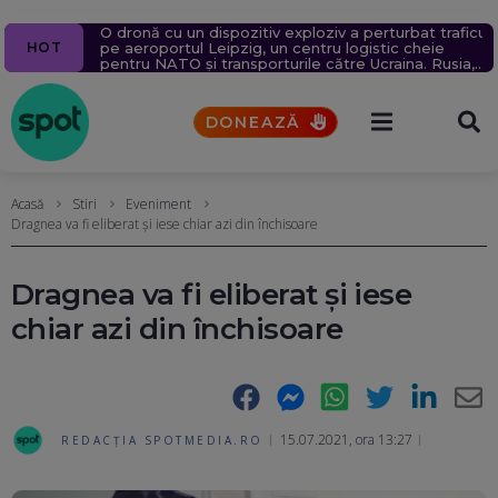
O dronă cu un dispozitiv exploziv a perturbat traficul
Percheziții la Cătălin Avramescu, într-un dosar de
Mirabela Grădinaru, partenera lui Nicușor Dan, și-a
O dronă a fost găsită în mare, în dreptul unei plaje
Peste 14.000 de incendii în Franța. 402 oameni
HOT
pe aeroportul Leipzig, un centru logistic cheie
pornografie infantilă. Explicația fostului consilier
publicat declarațiile de avere și de interese. Ce
din Mamaia (Video). Aparatul va fi analizat de SRI
arestați, dintre care 156 sunt minori
pentru NATO și transporturile către Ucraina. Rusia,
prezidențial
case, terenuri, datorii și salariu are la Dacia
principalul suspect
DONEAZĂ
Acasă
Stiri
Eveniment
Dragnea va fi eliberat şi iese chiar azi din închisoare
Dragnea va fi eliberat şi iese
chiar azi din închisoare
Facebook
Messenger
WhatsApp
Twitter
LinkedIn
E-
15.07.2021, ora 13:27
REDACȚIA SPOTMEDIA.RO
Ma