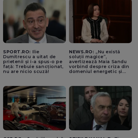
SPORT.RO:
Ilie
NEWS.RO:
„Nu există
Dumitrescu a uitat de
soluții magice”,
prietenii și i-a spus-o pe
avertizează Maia Sandu
față: Trebuie sancționat,
vorbind despre criza din
nu are nicio scuză!
domeniul energetic și
hidrologic. Ea îndeamnă
populația să facă
economii: „Altfel vom
plăti tarife foarte mari”