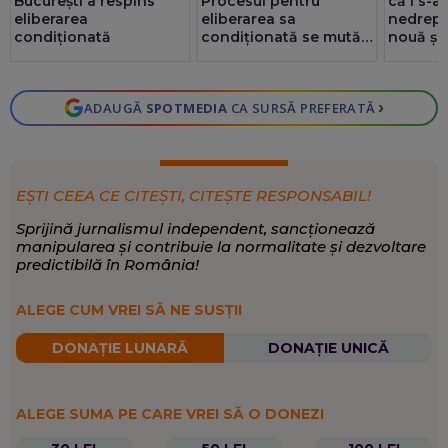
București a respins
Procesul pentru
că i s-a
eliberarea
eliberarea sa
nedrept
condiționată
condiționată se mută
nouă șan
la Giurgiu
›
ADAUGĂ
SPOTMEDIA
CA SURSĂ PREFERATĂ
EȘTI CEEA CE CITEȘTI, CITEȘTE RESPONSABIL!
Sprijină jurnalismul independent, sancționează
manipularea și contribuie la normalitate și dezvoltare
predictibilă în România!
ALEGE CUM VREI SĂ NE SUSȚII
DONAȚIE LUNARĂ
DONAȚIE UNICĂ
ALEGE SUMA PE CARE VREI SĂ O DONEZI