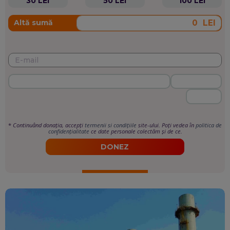
30 LEI
50 LEI
100 LEI
LEI
Altă sumă
*
Continuând donația, accepți
termenii si condițiile
site-ului. Poți vedea în
politica de
confidențialitate
ce date personale colectăm și de ce.
DONEZ