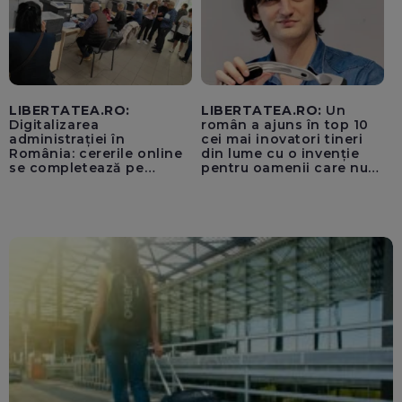
LIBERTATEA.RO:
LIBERTATEA.RO:
Un
Digitalizarea
român a ajuns în top 10
administrației în
cei mai inovatori tineri
România: cererile online
din lume cu o invenție
se completează pe
pentru oamenii care nu
calculatoarele de la
văd: „Are o misiune
ghișee
clară”