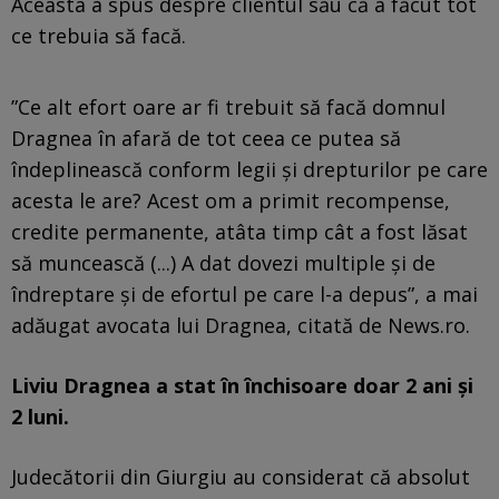
Aceasta a spus despre clientul său că a făcut tot
ce trebuia să facă.
”Ce alt efort oare ar fi trebuit să facă domnul
Dragnea în afară de tot ceea ce putea să
îndeplinească conform legii şi drepturilor pe care
acesta le are? Acest om a primit recompense,
credite permanente, atâta timp cât a fost lăsat
să muncească (...) A dat dovezi multiple şi de
îndreptare şi de efortul pe care l-a depus”, a mai
adăugat avocata lui Dragnea, citată de News.ro.
Liviu Dragnea a stat în închisoare doar 2 ani și
2 luni.
Judecătorii din Giurgiu au considerat că absolut