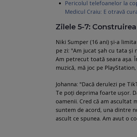
Pericolul telefoanelor la c
Medicul Craiu: E otravă cura
Zilele 5-7: Construire
Niki Sumper (16 ani) și-a limit
pe zi: "Am jucat șah cu tata și 
Am petrecut toată seara așa. 
muzică, mă joc pe PlayStation, 
Johanna: "Dacă derulezi pe Tik
Te poți deprima foarte ușor. Da
oamenii. Cred că am ascultat 
suntem de acord, una dintre no
ascult ce spunea. Am avut o co