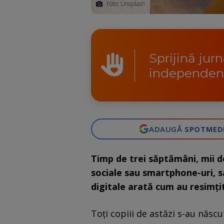
Foto: Unsplash
Sprijină jur
independen
ADAUGĂ
SPOTMED
Timp de trei săptămâni, mii d
sociale sau smartphone-uri, sa
digitale arată cum au resimțit
Toți copiii de astăzi s-au născ