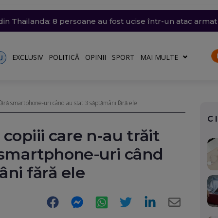
 arestată în Germania, pentru că a spionat pentru Rusia ș
din Thailanda: 8 persoane au fost ucise într-un atac arma
trat azi un nou record absolut de temperatură
n nordul Angliei: O defecțiune electrică provoacă întârzieri
ă: O groapă de 3 metri adâncime a apărut în carosabil, trafi
EXCLUSIV
POLITICĂ
OPINII
SPORT
MAI MULTE
U
e fără smartphone-uri când au stat 3 săptămâni fără ele
C
copiii care n-au trăit
ă smartphone-uri când
âni fără ele
Facebook
Messenger
WhatsApp
Twitter
LinkedIn
E-