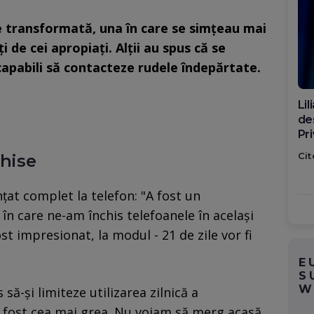
e transformată, una în care se simțeau mai
i de cei apropiați. Alții au spus că se
incapabili să contacteze rudele îndepărtate.
Di
ca
po
Cit
chise
țat complet la telefon: "A fost un
în care ne-am închis telefoanele în același
t impresionat, la modul - 21 de zile vor fi
E
S
W
să-și limiteze utilizarea zilnică a
 a fost cea mai grea. Nu voiam să merg acasă,