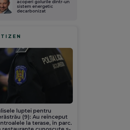
acoperi golurile dintr-un
sistem energetic
decarbonizat
ITIZEN
lisele luptei pentru
răstrău (9): Au reînceput
ntroalele la terase, în parc.
 restaurante cunoscute s-