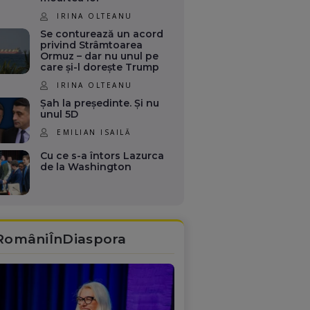
IRINA OLTEANU
Se conturează un acord
privind Strâmtoarea
Ormuz – dar nu unul pe
care și-l dorește Trump
IRINA OLTEANU
Șah la președinte. Și nu
unul 5D
EMILIAN ISAILĂ
Cu ce s-a întors Lazurca
de la Washington
RomâniÎnDiaspora