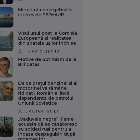
Mineriada energetică și
interesele PSD+AUR
Visul unui post la Comisia
Europeană și realitatea
din spatele ușilor închise
IRINA OLTEANU
Motive de optimism de la
Bill Gates
De ce prețul benzinei și al
motorinei va rămâne
ridicat? România, încă
dependentă de petrolul
Uniunii Sovietice
EMILIAN ISAILĂ
„Văduvele negre”: Femei
acuzate că se căsătoresc
cu soldați ruși pentru a
încasa despăgubiri după
moartea lor