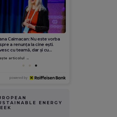
ana Olar, românca de la Google
re demonstrează că diaspora
ate schimba România
ește articolul
powered by
UROPEAN
USTAINABLE ENERGY
EEK