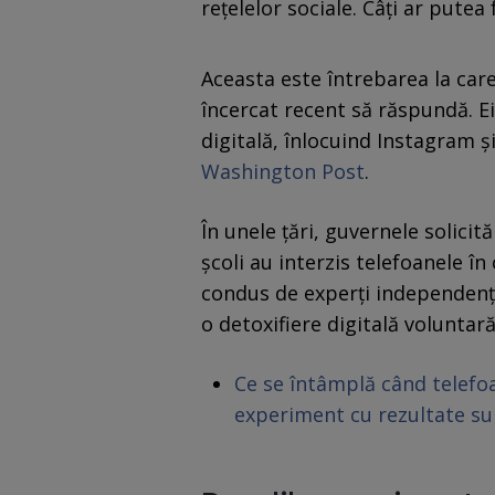
rețelelor sociale. Câți ar pute
Aceasta este întrebarea la care
încercat recent să răspundă. Ei
digitală, înlocuind Instagram ș
Washington Post
.
În unele țări, guvernele solicită
școli au interzis telefoanele în
condus de experți independenți
o detoxifiere digitală voluntară
Ce se întâmplă când telefoa
experiment cu rezultate su