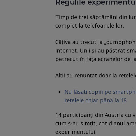
Regulile experimentu
Timp de trei săptămâni din lun
complet la telefoanele lor.
Câțiva au trecut la „dumbphone
Internet. Unii și-au păstrat sm
petrecut în fața ecranelor de l
Alții au renunțat doar la rețelel
Nu lăsați copiii pe smartpho
rețelele chiar până la 18
14 participanți din Austria cu v
cum s-au simțit, cotidianul ame
experimentului.