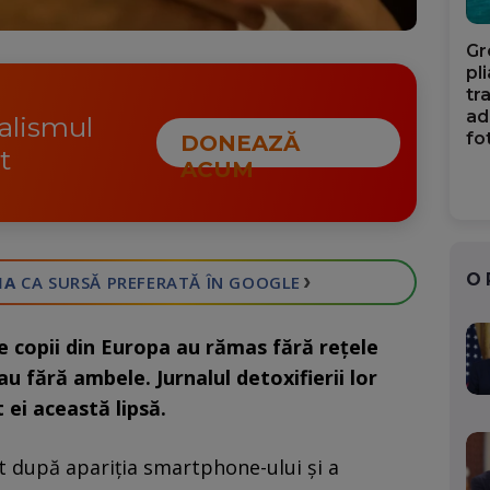
Gr
pl
tr
ad
nalismul
fo
DONEAZĂ
t
ACUM
›
O
IA
CA SURSĂ PREFERATĂ
ÎN GOOGLE
e copii din Europa au rămas fără rețele
u fără ambele. Jurnalul detoxifierii lor
 ei această lipsă.
ut după apariția smartphone-ului și a