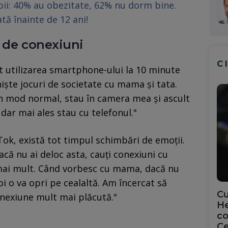
opii: 40% au obezitate, 62% nu dorm bine.
tă înainte de 12 ani!
a de conexiuni
C
at utilizarea smartphone-ului la 10 minute
niște jocuri de societate cu mama și tata.
În mod normal, stau în camera mea și ascult
dar mai ales stau cu telefonul."
Tok, există tot timpul schimbări de emoții.
că nu ai deloc asta, cauți conexiuni cu
mai mult. Când vorbesc cu mama, dacă nu
i o va opri pe cealaltă. Am încercat să
Cu
nexiune mult mai plăcută."
He
co
Ce