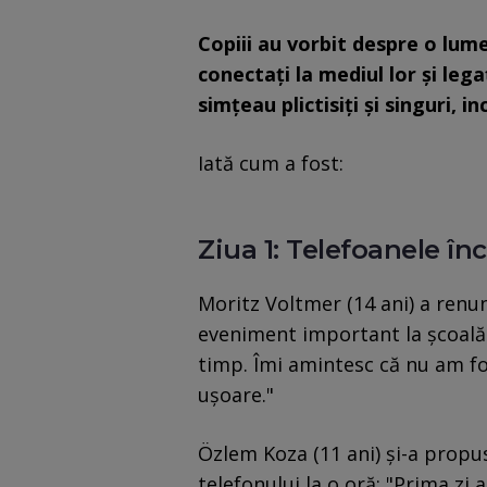
Copiii au vorbit despre o lum
conectați la mediul lor și legaț
simțeau plictisiți și singuri, 
Iată cum a fost:
Ziua 1: Telefoanele în
Moritz Voltmer (14 ani) a renun
eveniment important la școală 
timp. Îmi amintesc că nu am fos
ușoare."
Özlem Koza (11 ani) și-a propus 
telefonului la o oră: "Prima zi