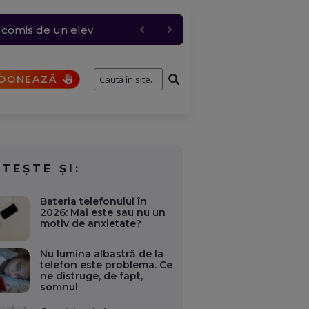
i a participat la un
t comis de un elev
 și anulări masive
cul a fost restricționat
DONEAZĂ
ITEȘTE ȘI:
Bateria telefonului în
2026: Mai este sau nu un
motiv de anxietate?
Nu lumina albastră de la
telefon este problema. Ce
ne distruge, de fapt,
somnul