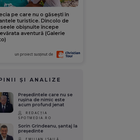
ecia pe care nu o găsești în
iantele turistice. Dincolo de
aseele obișnuite începe
evărata aventură (Galerie
to)
un proiect susținut de
PINII ȘI ANALIZE
Președintele care nu se
rușina de nimic este
acum profund jenat
REDACȚIA
SPOTMEDIA.RO
Sorin Grindeanu, șantaj la
președinte
EMILIAN ISAILĂ