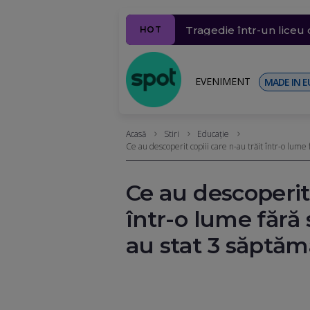
MAE confirmă: O româncă
Tragedie într-un liceu 
Țara UE care a înregis
Haos pe căile ferate di
Incident grav în Capital
HOT
plan de asasinat
EVENIMENT
MADE IN E
Acasă
Stiri
Educație
Ce au descoperit copiii care n-au trăit într-o lum
Ce au descoperit 
într-o lume făr
au stat 3 săptăm