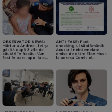
OBSERVATOR NEWS:
ANTI-FAKE:
Fact-
Mărturia Andreei, fetița
checking-ul săptămânii:
găsită după 3 zile de
Acuzații neîntemeiate
căutări în Bacău: "Am
emise de către Elon Musk
fost în parc, apoi la o
la adresa Comisiei
fetiță acasă"
Europene despre oferta
unui „acord secret”
pentru instaurarea
„cenzurii” pe platforma X