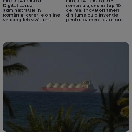
LIBERTATEA.RO:
LIBERTATEA.RO:
Un
Digitalizarea
român a ajuns în top 10
administrației în
cei mai inovatori tineri
România: cererile online
din lume cu o invenție
se completează pe
pentru oamenii care nu
calculatoarele de la
văd: „Are o misiune
ghișee
clară”