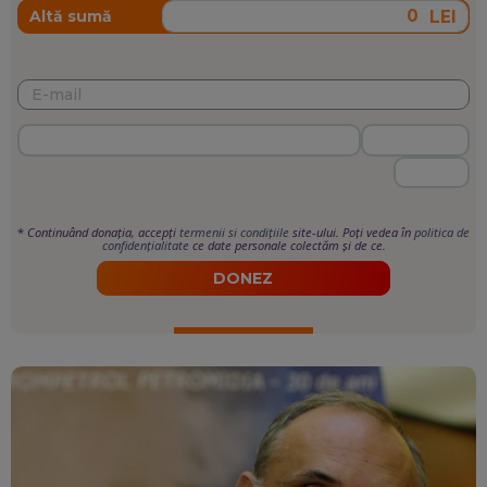
LEI
Altă sumă
*
Continuând donația, accepți
termenii si condițiile
site-ului. Poți vedea în
politica de
confidențialitate
ce date personale colectăm și de ce.
DONEZ