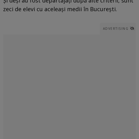
Și deși au fost departajați după alte criterii, sunt
zeci de elevi cu aceleași medii în București.
ADVERTISING