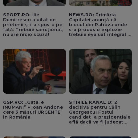
SPORT.RO:
Ilie
NEWS.RO:
Primăria
Dumitrescu a uitat de
Capitalei anunță că
prietenii și i-a spus-o pe
blocul din Rahova unde
față: Trebuie sancționat,
s-a produs o explozie
nu are nicio scuză!
trebuie evaluat integral și
trebuie montați senzori
seismici înainte de
lucrările de punere în
siguranță a părții grav
afectate
GSP.RO:
„Gata, e
STIRILE KANAL D:
Zi
INUMAN!” » Ioan Andone
decisivă pentru Călin
cere 3 măsuri URGENTE
Georgescu! Fostul
în România
candidat la prezidențiale
află dacă va fi judecat
pentru tentativă de
lovitură de stat