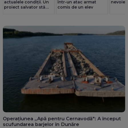
actualele condiții. Un
într-un atac armat
nevoie 
proiect salvator stă
comis de un elev
prin sertare de 2-3 ani.
Noroc că românii au
redus consumul de
energie cu până la 300
MW
Operațiunea „Apă pentru Cernavodă": A început
scufundarea barjelor în Dunăre