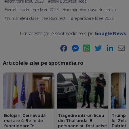
admitere liceu 2023
elevi București licee
ierarhie admitere liceu 2023
număr elevi clase București
număr elevi clase licee București
repartizare licee 2023
Urmărește știrile spotmedia.ro și pe
Google News
Facebook
Messenger
WhatsApp
Twitter
LinkedIn
E-
Articolele zilei pe spotmedia.ro
Ma
Bolojan: Cernavodă
Tragedie într-un liceu
Trump, 
mai are 4-5 zile de
din Thailanda: 8
lui Zele
funcționare în
persoane au fost ucise
Patriot: