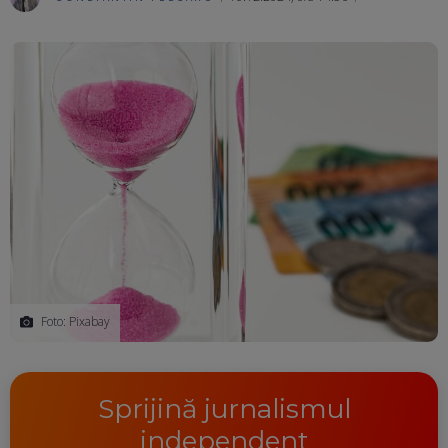
Ma
Foto: Pixabay
Sprijină jurnalismul
independent