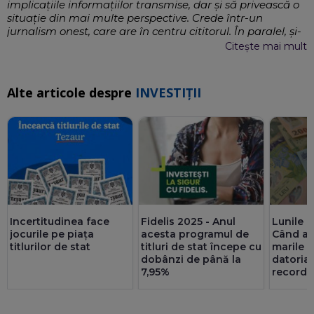
implicațiile informațiilor transmise, dar și să privească o
situație din mai multe perspective. Crede într-un
jurnalism onest, care are în centru cititorul. În paralel, și-
a extins aria de interese profesionale inclusiv prin
Citește mai mult
dezvoltare de strategii de promovare online, social
media și copywriting.
Storytelling, Interviuri, Social Media,
EXPERTIZĂ:
Alte articole despre
INVESTIȚII
Copywriting, Dezvoltare de strategii de promovare online
Economie
,
IT
,
Sănătate
SCRIE DESPRE:
Incertitudinea face
Fidelis 2025 - Anul
Lunile c
jocurile pe piața
acesta programul de
Când ar
titlurilor de stat
titluri de stat începe cu
marile 
dobânzi de până la
datoria
7,95%
record p
Tezaur