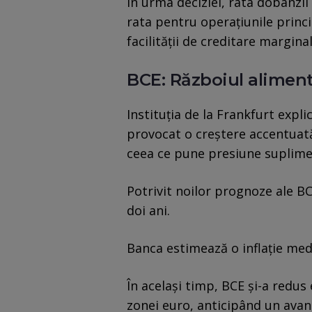
În urma deciziei, rata dobânzii 
rata pentru operațiunile princi
facilității de creditare margina
BCE: Războiul aliment
Instituția de la Frankfurt expli
provocat o creștere accentuată 
ceea ce pune presiune suplimen
Potrivit noilor prognoze ale BC
doi ani.
Banca estimează o inflație medi
În același timp, BCE și-a redus
zonei euro, anticipând un avans