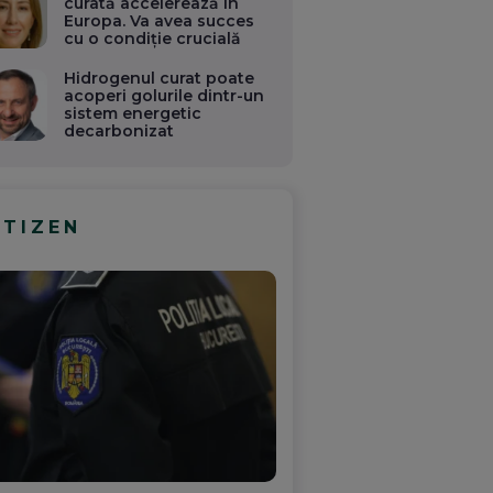
curată accelerează în
Europa. Va avea succes
cu o condiție crucială
Hidrogenul curat poate
acoperi golurile dintr-un
sistem energetic
decarbonizat
ITIZEN