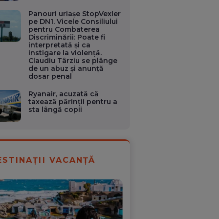
Panouri uriașe StopVexler
pe DN1. Vicele Consiliului
pentru Combaterea
Discriminării: Poate fi
interpretată și ca
instigare la violență.
Claudiu Târziu se plânge
de un abuz și anunță
dosar penal
Ryanair, acuzată că
taxează părinții pentru a
sta lângă copii
ESTINAȚII VACANȚĂ