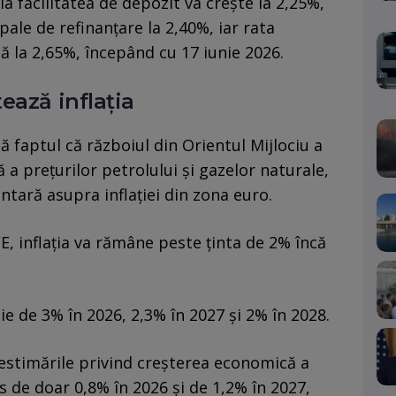
la facilitatea de depozit va crește la 2,25%,
pale de refinanțare la 2,40%, iar rata
lă la 2,65%, începând cu 17 iunie 2026.
ează inflația
că faptul că războiul din Orientul Mijlociu a
a prețurilor petrolului și gazelor naturale,
tară asupra inflației din zona euro.
E, inflația va rămâne peste ținta de 2% încă
e de 3% în 2026, 2,3% în 2027 și 2% în 2028.
 estimările privind creșterea economică a
 de doar 0,8% în 2026 și de 1,2% în 2027,