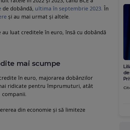
ult ratele în 2022 şi 2023, când BCE a
e
de dobândă,
ultima în septembrie 2023.
În
ere
şi au mai urmat şi altele
.
re au luat creditele în euro, însă cu dobândă
edite mai scumpe
Di
ca
 credite în euro, majorarea dobânzilor
po
mai ridicate pentru împrumuturi, atât
Cit
u companii.
cererea din economie și să limiteze