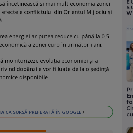
E
 să încetinească și mai mult economia zonei
S
efectele conflictului din Orientul Mijlociu și
W
ă.
rea energiei ar putea reduce cu până la 0,5
conomică a zonei euro în următorii ani.
să monitorizeze evoluția economiei și a
 privind dobânzile vor fi luate de la o ședință
onomice disponibile.
Pr
En
fo
Ci
›
IA
CA SURSĂ PREFERATĂ
ÎN GOOGLE
cu