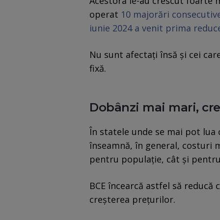
Acestora le-au crescut foarte m
operat
10 majorări consecutiv
iunie 2024 a venit prima reduc
Nu sunt afectaţi însă şi cei ca
fixă.
Dobânzi mai mari, cr
În statele unde se mai pot lua
înseamnă, în general, costuri 
pentru populație, cât și pentr
BCE încearcă astfel să reducă 
creșterea prețurilor.