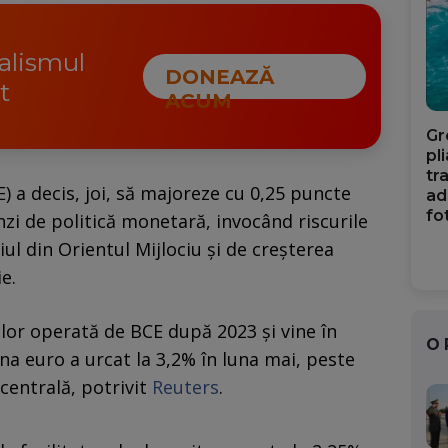
nalismul
DONEAZĂ
t
ACUM
Gr
pl
tr
 a decis, joi, să majoreze cu 0,25 puncte
ad
fo
zi de politică monetară, invocând riscurile
iul din Orientul Mijlociu și de creșterea
e.
lor operată de BCE după 2023 și vine în
O
ona euro a urcat la 3,2% în luna mai, peste
centrală, potrivit
Reuters
.