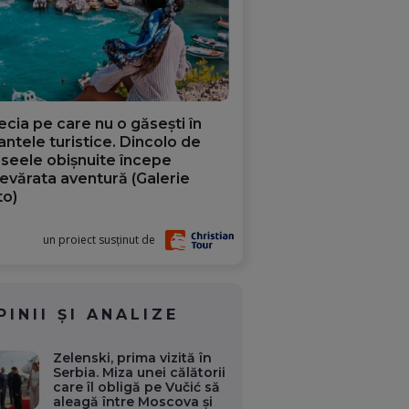
ecia pe care nu o găsești în
iantele turistice. Dincolo de
aseele obișnuite începe
evărata aventură (Galerie
to)
un proiect susținut de
PINII ȘI ANALIZE
Zelenski, prima vizită în
Serbia. Miza unei călătorii
care îl obligă pe Vučić să
aleagă între Moscova și