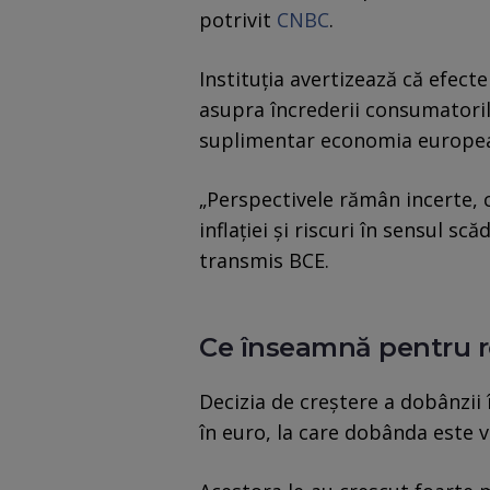
potrivit
CNBC
.
Instituția avertizează că efecte
asupra încrederii consumatoril
suplimentar economia europe
„Perspectivele rămân incerte, cu
inflaţiei şi riscuri în sensul sc
transmis BCE.
Ce înseamnă pentru 
Decizia de creştere a dobânzii 
în euro, la care dobânda este v