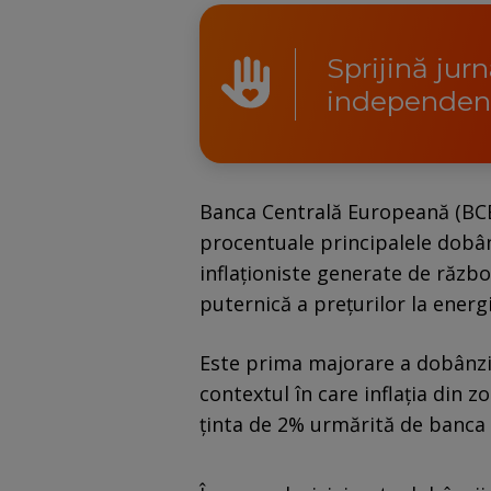
Sprijină jur
independen
Banca Centrală Europeană (BCE)
procentuale principalele dobân
inflaționiste generate de războ
puternică a prețurilor la energi
Este prima majorare a dobânzi
contextul în care inflația din z
ținta de 2% urmărită de banca 