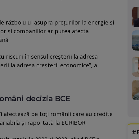
le războiului asupra prețurilor la energie și
or și companiilor ar putea afecta
ană.
 riscuri în sensul creşterii la adresa
ăderii la adresa creşterii economice”, a
români decizia BCE
îi afectează pe toţi românii care au credite
ariabilă şi raportată la EURIBOR.
#