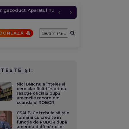
 un gazoduct. Aparatul nu
 și rafale de peste 80
pil de patru ani, au
e întâmplă cu cererile și
 trimite mai multă apă
DONEAZĂ
ITEȘTE ȘI:
Nici BNR nu a înțeles și
cere clarificări în prima
reacție oficială după
amenzile record din
scandalul ROBOR
CSALB: Ce trebuie să știe
românii cu credite în
funcție de ROBOR după
amenda dată băncilor