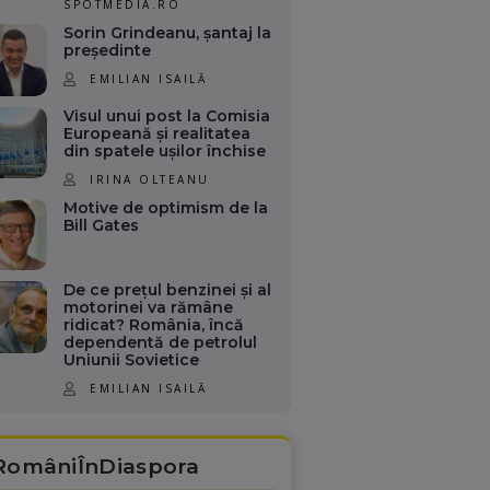
SPOTMEDIA.RO
Sorin Grindeanu, șantaj la
președinte
EMILIAN ISAILĂ
Visul unui post la Comisia
Europeană și realitatea
din spatele ușilor închise
IRINA OLTEANU
Motive de optimism de la
Bill Gates
De ce prețul benzinei și al
motorinei va rămâne
ridicat? România, încă
dependentă de petrolul
Uniunii Sovietice
EMILIAN ISAILĂ
RomâniÎnDiaspora