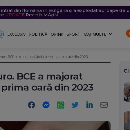
a intrat din România în Bulgaria și a explodat aproape de
și vijelii. Trei Coduri galbene, temperaturi de 37 de grade
chete și drone asupra Kievului. Trei oameni, inclusiv un co
e săptămâna viitoare. Accesul se va face în etape. Iată ce s
fost scufundate în Dunăre. Operațiunea continuă pentru a
are
)
UPDATE
Reacția MApN
EXCLUSIV
POLITICĂ
OPINII
SPORT
MAI MULTE
U
 euro. BCE a majorat dobânda pentru prima oară din 2023
C
euro. BCE a majorat
prima oară din 2023
Facebook
Messenger
WhatsApp
Twitter
LinkedIn
E-
Mail