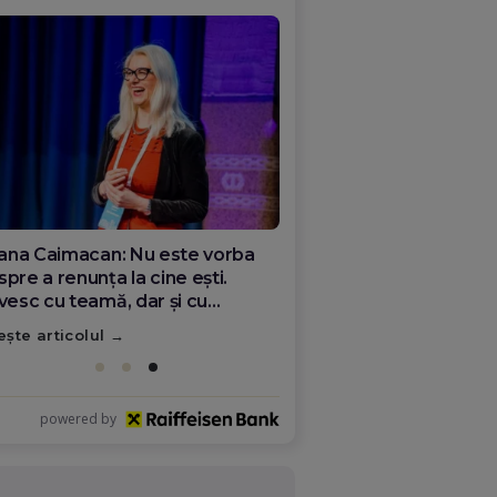
ana Olar, românca de la Google
re demonstrează că diaspora
ate schimba România
ește articolul
powered by