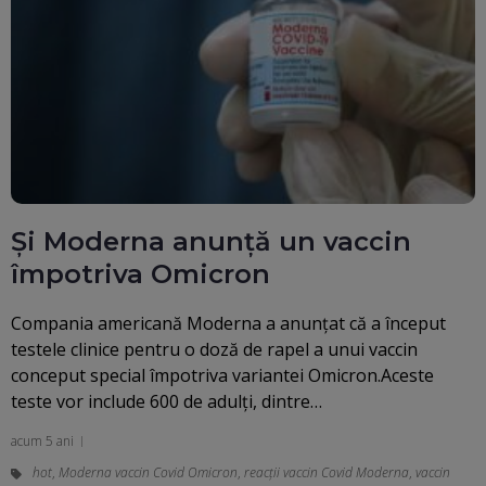
Și Moderna anunță un vaccin
împotriva Omicron
Compania americană Moderna a anunţat că a început
testele clinice pentru o doză de rapel a unui vaccin
conceput special împotriva variantei Omicron.Aceste
teste vor include 600 de adulţi, dintre…
acum 5 ani
hot
,
Moderna vaccin Covid Omicron
,
reacții vaccin Covid Moderna
,
vaccin