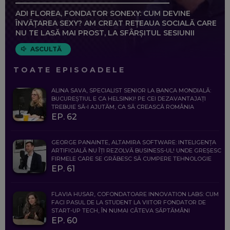
ADI FLOREA, FONDATOR SONEXY: CUM DEVINE
ÎNVĂȚAREA SEXY? AM CREAT REȚEAUA SOCIALĂ CARE
NU TE LASĂ MAI PROST, LA SFÂRȘITUL SESIUNII
ASCULTĂ
TOATE EPISOADELE
ALINA SAVA, SPECIALIST SENIOR LA BANCA MONDIALĂ:
BUCUREȘTIUL E CA HELSINKI! PE CEI DEZAVANTAJAȚI
TREBUIE SĂ-I AJUTĂM, CA SĂ CREASCĂ ROMÂNIA
EP. 62
GEORGE PANAINTE, ALTAMIRA SOFTWARE: INTELIGENȚA
ARTIFICIALĂ NU ÎȚI REZOLVĂ BUSINESS-UL! UNDE GREȘESC
FIRMELE CARE SE GRĂBESC SĂ CUMPERE TEHNOLOGIE
EP. 61
FLAVIA HUSAR, COFONDATOARE INNOVATION LABS: CUM
FACI PASUL DE LA STUDENT LA VIITOR FONDATOR DE
START-UP TECH, ÎN NUMAI CÂTEVA SĂPTĂMÂNI
EP. 60