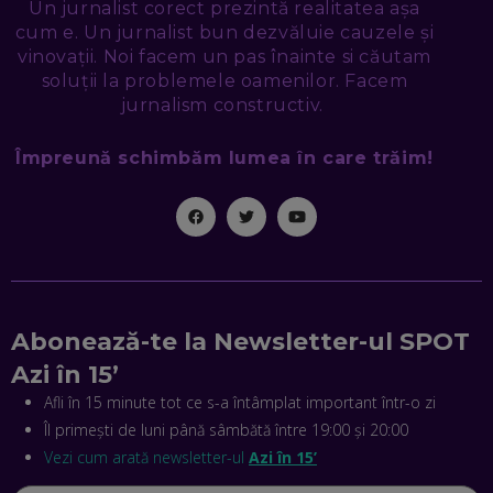
NICOLAE ȚIBRIGAN, DIGITAL FORENSIC TEAM: CUM ÎȚI DAI
Un jurnalist corect prezintă realitatea așa
SEAMA CĂ CINEVA ÎNCEARCĂ SĂ TE MANIPULEZE, ONLINE.
cum e. Un jurnalist bun dezvăluie cauzele și
CE-AM ÎNVĂȚAT DIN EPISODUL GEORGESCU
vinovații. Noi facem un pas înainte si căutam
EP. 46
soluții la problemele oamenilor. Facem
jurnalism constructiv.
MIHAI CEPOI, JOBFUL: SCHIMBĂM MODUL ÎN CARE APLICI
LA JOB! CUM DEMONSTREZI ABILITĂȚI ȘI CÂȘTIGI PREMII
Împreună schimbăm lumea în care trăim!
EP. 45
ANTONIO ENACHE, SENSE4FIT: CUM TE AJUTĂ
TEHNOLOGIA SĂ FACI SPORT, SĂ FII MAI COMPETITIV ȘI SĂ
CÂȘTIGI
EP. 44
CRISTIAN GROZEA, BEEFAST: PREGĂTIM CEL MAI BUN
Abonează-te la Newsletter-ul SPOT
DISPECERAT AUTOMAT DE PE PIAȚĂ! CUM POATE
REVOLUȚIONA LIVRĂRILE RAPIDE, DIN ROMÂNIA PÂNĂ ÎN
Azi în 15’
ASIA
EP. 43
Afli în 15 minute tot ce s-a întâmplat important într-o zi
Îl primești de luni până sâmbătă între 19:00 și 20:00
ANDREI NICOARĂ, EXPERT ÎN E-GUVERNARE: N-O SĂ NE
MAI MEARGĂ PREA MULT CU MANȚOGĂRII! DACĂ NU NE
Vezi cum arată newsletter-ul
Azi în 15’
RESPECTĂM OBLIGAȚIILE EUROPENE, VOM AVEA
PROBLEME