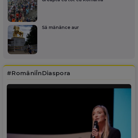
Să mănânce aur
#RomâniÎnDiaspora