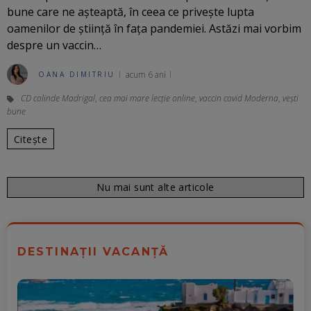
bune care ne așteaptă, în ceea ce privește lupta
oamenilor de știință în fața pandemiei. Astăzi mai vorbim
despre un vaccin…
acum 6 ani
OANA DIMITRIU
CD colinde Madrigal
,
cea mai mare lecție online
,
vaccin covid Moderna
,
vești
bune
Citește
Nu mai sunt alte articole
DESTINAȚII VACANȚĂ