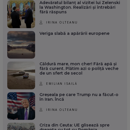
Adevăratul bilanț al vizitei lui Zelenski
la Washington. Realizări și întrebări
fără răspuns
IRINA OLTEANU
Veriga slabă a apărării europene
Căldură mare, mon cher! Fără apă și
fără curent. Plătim azi o poliță veche
de un sfert de secol
EMILIAN ISAILĂ
Greșeala pe care Trump nu a făcut-o
în Iran. Încă
IRINA OLTEANU
Criza din Ceuta: UE glisează spre
dreapta cu tot cu România