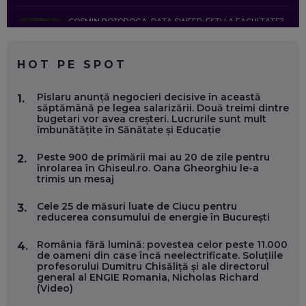
COSMIN BOȚOROGA, DATA SWEEP: EȘTI LA FACULTATE?
CE SĂ FOLOSEȘTI, CÂND ÎȚI TREBUIE CEVA MAI PRECIS CA
CHATGPT
EP. 59
HOT PE SPOT
MARIO GHENEA, COFONDATOR WORKFLOW TIME: CUM
Pîslaru anunță negocieri decisive în această
1.
FOLOSEȘTI TEHNOLOGIA CA SĂ FII MAI BUN LA JOB. ȘI CUM
săptămână pe legea salarizării. Două treimi dintre
SE VA SCHIMBA MUNCA, ÎN URMĂTORII ANI
bugetari vor avea creșteri. Lucrurile sunt mult
EP. 58
îmbunătățite în Sănătate și Educație
Peste 900 de primării mai au 20 de zile pentru
2.
MARIUS PAȘCULEA, COFONDATOR AL KULTH: CUM
înrolarea în Ghiseul.ro. Oana Gheorghiu le-a
FOLOSEȘTI TEHNOLOGIA CA SĂ ÎȚI DESCHIZI DRUMUL
trimis un mesaj
CĂTRE ARTĂ, LA NIVEL GLOBAL
EP. 57
Cele 25 de măsuri luate de Ciucu pentru
3.
reducerea consumului de energie în București
ANDREI AVĂDANEI, BIT SENTINEL: CUM ÎȚI PROTEJEZI
EFICIENT VIAȚA ONLINE. ȘI CARE SUNT PRIMII PAȘI ÎNTR-O
România fără lumină: povestea celor peste 11.000
4.
CARIERĂ DE „HACKER CU PERMIS”
de oameni din case încă neelectrificate. Soluțiile
EP. 56
profesorului Dumitru Chisăliță și ale directorul
general al ENGIE Romania, Nicholas Richard
(Video)
DOINA VÎLCEANU, CONTENTSPEED: VREI SUCCES ONLINE?