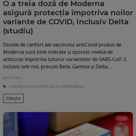
O a treia doză de Moderna
asigură protecția împotriva noilor
variante de COVID, inclusiv Delta
(studiu)
Dozele de ranfort ale vaccinului antiCovid produs de
Moderna sunt bine tolerate şi sporesc nivelul de
anticorpi împotriva tuturor variantelor de SARS-CoV-2,
inclusiv cele noi, precum Beta, Gamma şi Delta.…
acum 5 ani
treia doză vaccin COVID
,
vaccin covid Moderna
Citește