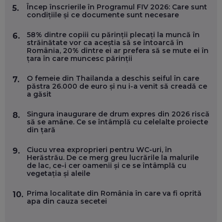
ÎNVAȚĂ AEO ȘI GEO!
Încep înscrierile în Programul FIV 2026: Care sunt
5.
condițiile și ce documente sunt necesare
EP. 55
58% dintre copiii cu părinții plecați la muncă în
6.
străinătate vor ca aceștia să se întoarcă în
OLIVIU MATEI, HOLISUN: SOFTWARE DE LA CLUJ PENTRU
România, 20% dintre ei ar prefera să se mute ei în
WASHINGTON, OCHELARI INTELIGENȚI ȘI FERME
țara în care muncesc părinții
VERTICALE FĂRĂ PĂMÂNT
EP. 54
O femeie din Thailanda a deschis seiful în care
7.
păstra 26.000 de euro și nu i-a venit să creadă ce
a găsit
VALENTIN VANCEA, CEO AL PATRIA BANK: AUTOMATIZĂM
PROCESE, DAR CE FACEM CÂND PICĂ BAZA DE DATE, LA
INSTITUȚIILE STATULUI?
Singura inaugurare de drum expres din 2026 riscă
8.
EP. 53
să se amâne. Ce se întâmplă cu celelalte proiecte
din țară
VOICU OPREAN (AROBS): CUM CONSTRUIEȘTI O COMPANIE
Ciucu vrea exproprieri pentru WC-uri, în
9.
GLOBALĂ, FĂRĂ SĂ PIERZI LEGĂTURA CU COMUNITATEA
Herăstrău. De ce merg greu lucrările la malurile
TA LOCALĂ - ȘI CE SĂ DAI ÎNAPOI
de lac, ce-i cer oamenii și ce se întâmplă cu
EP. 52
vegetația și aleile
ROBERT GRAUR, FOMO: SPEAKERUL PE SCENĂ, INVITATUL
Prima localitate din România în care va fi oprită
10.
ÎN SALĂ, DAR ÎNVĂȚĂM UNII DE LA CEILALȚI. VIN JASON
apa din cauza secetei
DERULO, STEVEN BARTLETT ȘI ALȚI PESTE 60 DE
ANTREPRENORI