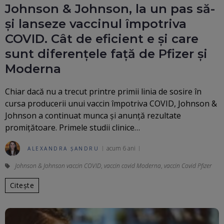
Johnson & Johnson, la un pas să-
și lanseze vaccinul împotriva
COVID. Cât de eficient e și care
sunt diferențele față de Pfizer și
Moderna
Chiar dacă nu a trecut printre primii linia de sosire în
cursa producerii unui vaccin împotriva COVID, Johnson &
Johnson a continuat munca și anunță rezultate
promițătoare. Primele studii clinice…
acum 6 ani
ALEXANDRA ȘANDRU
Johnson & Johnson vaccin COVID
,
vaccin covid Moderna
,
vaccin Covid Pfizer
Citește