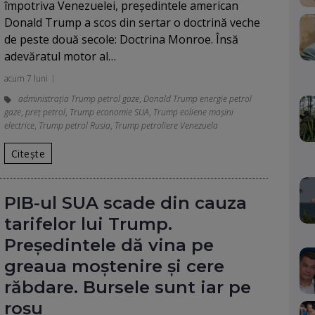
împotriva Venezuelei, președintele american
Donald Trump a scos din sertar o doctrină veche
de peste două secole: Doctrina Monroe. Însă
adevăratul motor al…
acum 7 luni
administrația Trump petrol gaze
,
Donald Trump energie petrol
gaze
,
preț petrol
,
Trump economie SUA
,
Trump eoliene maşini
electrice
,
Trump petrol Rusia
,
Trump petroliere Venezuela
Citește
PIB-ul SUA scade din cauza
tarifelor lui Trump.
Președintele dă vina pe
greaua moștenire și cere
răbdare. Bursele sunt iar pe
roșu