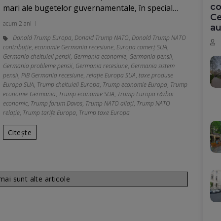
co
mari ale bugetelor guvernamentale, în special…
Ce
acum 2 ani
au
Donald Trump Europa
,
Donald Trump NATO
,
Donald Trump NATO
contribuție
,
economie Germania recesiune
,
Europa comerț SUA
,
Germania cheltuieli pensii
,
Germania economie
,
Germania pensii
,
Germania probleme pensii
,
Germania recesiune
,
Germania sistem
pensii
,
PIB Germania recesiune
,
relație Europa SUA
,
taxe produse
Europa SUA
,
Trump cheltuieli Europa
,
Trump economie Europa
,
Trump
economie Germania
,
Trump economie SUA
,
Trump Europa război
economic
,
Trump forum Davos
,
Trump NATO aliați
,
Trump NATO
relație
,
Trump tarife Europa
,
Trump taxe Europa
Citește
ai sunt alte articole