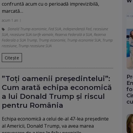
W
confruntă acum cu o perioadă imprevizibilă,
marcată…
acum 1 an
Donald Trump economie
,
Fed SUA
,
independență Fed
,
recesiune
SUA
,
recesiune SUA tarife vamale
,
Rezerva Federală a SUA
,
Rezerva
Federală a SUA Trump
,
Trump economie
,
Trump economie SUA
,
Trump
recesiune
,
Trump recesiune SUA
Citește
Pr
”Toți oamenii președintelui”:
En
Cum arată echipa economică
fo
a lui Donald Trump și riscul
Ci
cu
pentru România
Echipa economică a celui de-al 47-lea președinte
al Americii, Donald Trump, va avea marea