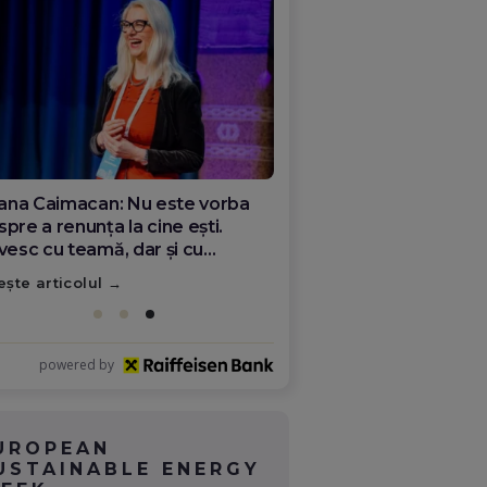
ana Olar, românca de la Google
re demonstrează că diaspora
ate schimba România
ește articolul
powered by
UROPEAN
USTAINABLE ENERGY