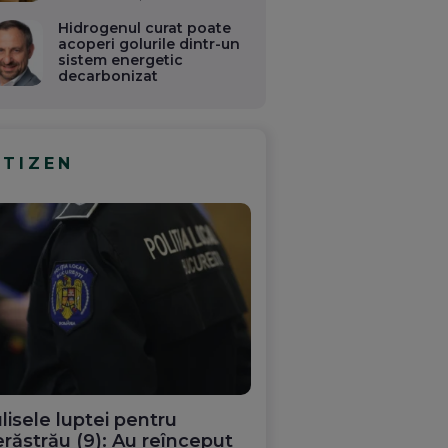
Hidrogenul curat poate
acoperi golurile dintr-un
sistem energetic
decarbonizat
ITIZEN
lisele luptei pentru
răstrău (9): Au reînceput