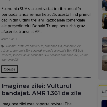
Economia SUA s-a contractat în ritm anual în
perioada ianuarie-martie 2025, acesta fiind primul
declin din ultimii trei ani. Războaiele comerciale
ale președintelui Donald Trump perturbă grav
afacerile, transmit AP…
acum 1 an
Donald Trump economie SUA
,
economie sua
,
economie SUA
scădere
,
economie SUA surpriză
,
evoluție economie SUA
,
PIB SUA
scădere
,
scădere dolar economie SUA
,
scădere economie SUA
,
Trump
economie SUA
Citește
Imaginea zilei: Vulturul
#
bandajat. AMR 1.361 de zile
Imaginea zilei este coperta revistei The