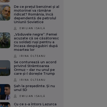
De ce prețul benzinei și al
motorinei va rămâne
ridicat? România, încă
dependentă de petrolul
Uniunii Sovietice
EMILIAN ISAILĂ
„Văduvele negre”: Femei
acuzate că se căsătoresc
cu soldați ruși pentru a
încasa despăgubiri după
moartea lor
IRINA OLTEANU
Se conturează un acord
privind Strâmtoarea
Ormuz – dar nu unul pe
care și-l dorește Trump
IRINA OLTEANU
Șah la președinte. Și nu
unul 5D
EMILIAN ISAILĂ
Cu ce s-a întors Lazurca