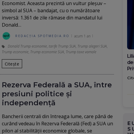
Economist. Aceasta prezintă un vultur pleșuv –
simbol al SUA – bandajat, cu o numărătoare
inversă: 1.361 de zile rămase din mandatul lui
Donald…
acum 1 an
REDACȚIA SPOTMEDIA.RO
Donald Trump economie
,
tarife Trump SUA
,
Trump alegeri SUA
,
Trump economie
,
Trump economie SUA
,
Trump taxe vamale
Di
ca
Citește
po
Cit
Rezerva Federală a SUA, între
presiuni politice și
independență
Bancherii centrali din întreaga lume, care până de
curând vedeau în Rezerva Federală (Fed) a SUA un
E
S
pilon al stabilităţii economice globale, se