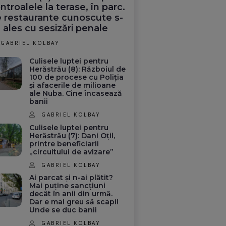
ntroalele la terase, în parc.
 restaurante cunoscute s-
 ales cu sesizări penale
GABRIEL KOLBAY
Culisele luptei pentru
Herăstrău (8): Războiul de
100 de procese cu Poliția
și afacerile de milioane
ale Nuba. Cine încasează
banii
GABRIEL KOLBAY
Culisele luptei pentru
Herăstrău (7): Dani Oțil,
printre beneficiarii
„circuitului de avizare”
GABRIEL KOLBAY
Ai parcat și n-ai plătit?
Mai puține sancțiuni
decât în anii din urmă.
Dar e mai greu să scapi!
Unde se duc banii
GABRIEL KOLBAY