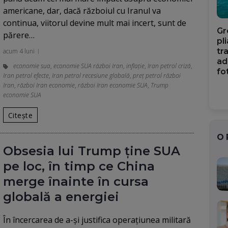
americane, dar, dacă războiul cu Iranul va
continua, viitorul devine mult mai incert, sunt de
Gr
părere…
pl
tr
acum 4 luni
ad
economie sua
,
economie SUA război Iran
,
inflație
,
Iran petrol criză
,
fo
Iran petrol efecte
,
Iran petrol recesiune globală
,
preț petrol război
Iran
,
război Iran economie
,
război Iran economie SUA
,
Trump
economie SUA
Citește
O
Obsesia lui Trump ține SUA
pe loc, în timp ce China
merge înainte în cursa
globală a energiei
În încercarea de a-și justifica operațiunea militară