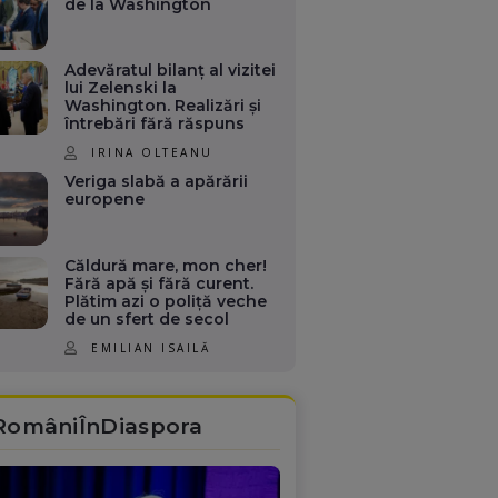
de la Washington
Adevăratul bilanț al vizitei
lui Zelenski la
Washington. Realizări și
întrebări fără răspuns
IRINA OLTEANU
Veriga slabă a apărării
europene
Căldură mare, mon cher!
Fără apă și fără curent.
Plătim azi o poliță veche
de un sfert de secol
EMILIAN ISAILĂ
RomâniÎnDiaspora