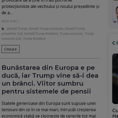
provocare de a ține în frâu pornirile
protecționiste ale vechiului și noului președinte și
de a…
acum 2 ani
Donald Trump
,
Donald Trump economie
,
Donald Trump
presedinte SUA
,
Donald Trump România
,
Trump economie
,
Trump
economie SUA
,
Trump România
C
Citește
Bunăstarea din Europa e pe
ducă, iar Trump vine să-i dea
un brânci. Viitor sumbru
pentru sistemele de pensii
Statele generoase din Europa sunt supuse unei
tensiuni din ce în ce mai mari, întrucât creșterea
Cu
economică slabă se ciocnește de cererile tot mai
He