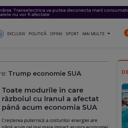
ânia: Transelectrica va putea deconecta marii consumatori
nsează un nou apel pentru reducerea consumului de energ
conomie de energie, fără efect: Miercuri, la momentul criti
ă: O groapă de 3 metri adâncime a apărut în carosabil, trafi
n Dunăre a fost amânată din nou. Crește riscul pentru C
talele nu vor fi afectate
ză o situație energetică de criză
rii
EXCLUSIV
POLITICĂ
OPINII
SPORT
MAI MULTE
U
D
e:
Trump economie SUA
Toate modurile în care
războiul cu Iranul a afectat
până acum economia SUA
Creșterea puternică a costurilor energiei are
până acum cel mai mare impact asupra economiei