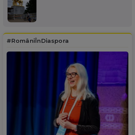
#RomâniÎnDiaspora