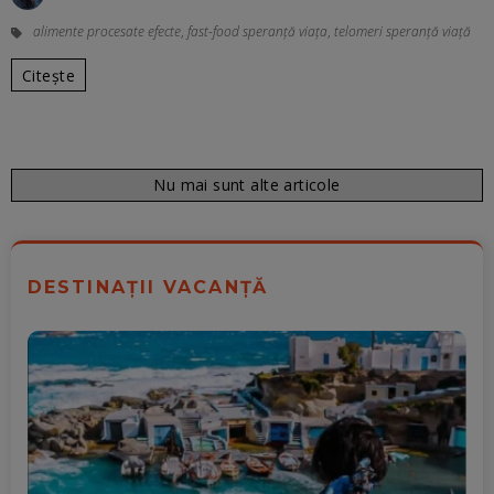
alimente procesate efecte
,
fast-food speranță viața
,
telomeri speranță viață
Citește
Nu mai sunt alte articole
DESTINAȚII VACANȚĂ