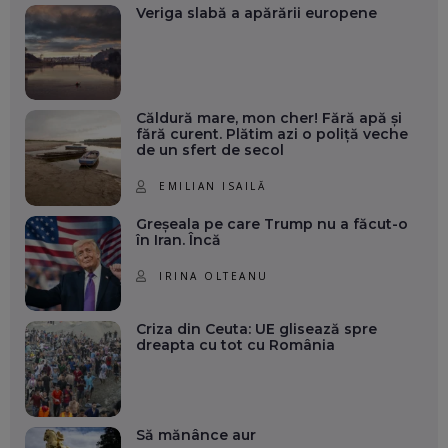
Veriga slabă a apărării europene
Căldură mare, mon cher! Fără apă și
fără curent. Plătim azi o poliță veche
de un sfert de secol
EMILIAN ISAILĂ
Greșeala pe care Trump nu a făcut-o
în Iran. Încă
IRINA OLTEANU
Criza din Ceuta: UE glisează spre
dreapta cu tot cu România
Să mănânce aur