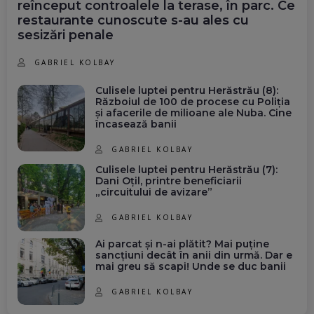
reînceput controalele la terase, în parc. Ce
restaurante cunoscute s-au ales cu
sesizări penale
GABRIEL KOLBAY
Culisele luptei pentru Herăstrău (8):
Războiul de 100 de procese cu Poliția
și afacerile de milioane ale Nuba. Cine
încasează banii
GABRIEL KOLBAY
Culisele luptei pentru Herăstrău (7):
Dani Oțil, printre beneficiarii
„circuitului de avizare”
GABRIEL KOLBAY
Ai parcat și n-ai plătit? Mai puține
sancțiuni decât în anii din urmă. Dar e
mai greu să scapi! Unde se duc banii
GABRIEL KOLBAY