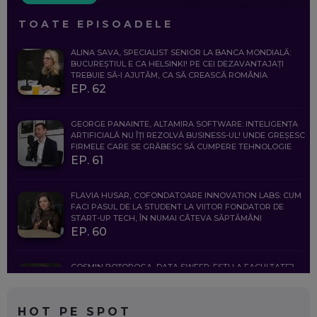
TOATE EPISOADELE
ALINA SAVA, SPECIALIST SENIOR LA BANCA MONDIALĂ:
BUCUREȘTIUL E CA HELSINKI! PE CEI DEZAVANTAJAȚI
TREBUIE SĂ-I AJUTĂM, CA SĂ CREASCĂ ROMÂNIA
EP. 62
GEORGE PANAINTE, ALTAMIRA SOFTWARE: INTELIGENȚA
ARTIFICIALĂ NU ÎȚI REZOLVĂ BUSINESS-UL! UNDE GREȘESC
FIRMELE CARE SE GRĂBESC SĂ CUMPERE TEHNOLOGIE
EP. 61
FLAVIA HUSAR, COFONDATOARE INNOVATION LABS: CUM
FACI PASUL DE LA STUDENT LA VIITOR FONDATOR DE
START-UP TECH, ÎN NUMAI CÂTEVA SĂPTĂMÂNI
EP. 60
COSMIN BOȚOROGA, DATA SWEEP: EȘTI LA FACULTATE?
CE SĂ FOLOSEȘTI, CÂND ÎȚI TREBUIE CEVA MAI PRECIS CA
CHATGPT
EP. 59
HOT PE SPOT