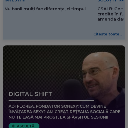
SOLUȚII FINA
INVESTIȚII
CSALB: Ce tre
Nu banii mulți fac diferența, ci timpul
credite în f
amenda dată 
Citește toate...
DIGITAL SHIFT
ADI FLOREA, FONDATOR SONEXY: CUM DEVINE
ÎNVĂȚAREA SEXY? AM CREAT REȚEAUA SOCIALĂ CARE
NU TE LASĂ MAI PROST, LA SFÂRȘITUL SESIUNII
ASCULTĂ