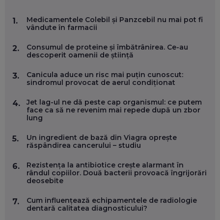
MARIO GHENEA, COFONDATOR WORKFLOW TIME: CUM
Medicamentele Colebil și Panzcebil nu mai pot fi
1.
FOLOSEȘTI TEHNOLOGIA CA SĂ FII MAI BUN LA JOB. ȘI CUM
vândute în farmacii
SE VA SCHIMBA MUNCA, ÎN URMĂTORII ANI
EP. 58
Consumul de proteine și îmbătrânirea. Ce-au
2.
descoperit oamenii de știință
MARIUS PAȘCULEA, COFONDATOR AL KULTH: CUM
FOLOSEȘTI TEHNOLOGIA CA SĂ ÎȚI DESCHIZI DRUMUL
Canicula aduce un risc mai puțin cunoscut:
3.
CĂTRE ARTĂ, LA NIVEL GLOBAL
sindromul provocat de aerul condiționat
EP. 57
Jet lag-ul ne dă peste cap organismul: ce putem
4.
face ca să ne revenim mai repede după un zbor
ANDREI AVĂDANEI, BIT SENTINEL: CUM ÎȚI PROTEJEZI
lung
EFICIENT VIAȚA ONLINE. ȘI CARE SUNT PRIMII PAȘI ÎNTR-O
CARIERĂ DE „HACKER CU PERMIS”
Un ingredient de bază din Viagra oprește
5.
EP. 56
răspândirea cancerului – studiu
Rezistența la antibiotice crește alarmant în
6.
DOINA VÎLCEANU, CONTENTSPEED: VREI SUCCES ONLINE?
rândul copiilor. Două bacterii provoacă îngrijorări
ÎNVAȚĂ AEO ȘI GEO!
deosebite
EP. 55
Cum influențează echipamentele de radiologie
7.
dentară calitatea diagnosticului?
OLIVIU MATEI, HOLISUN: SOFTWARE DE LA CLUJ PENTRU