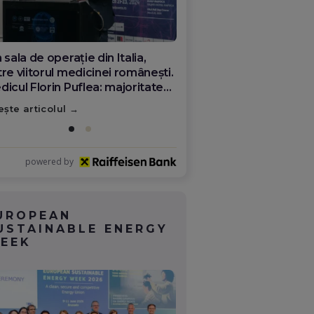
 sala de operație din Italia,
re viitorul medicinei românești.
dicul Florin Puflea: majoritatea
mânilor plecați nu s-au rupt de
ește articolul
ră
powered by
UROPEAN
USTAINABLE ENERGY
EEK