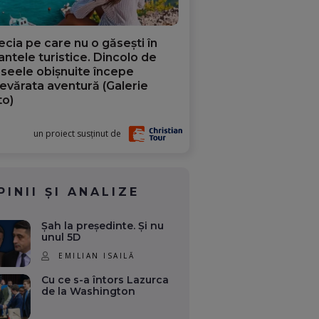
ecia pe care nu o găsești în
iantele turistice. Dincolo de
aseele obișnuite începe
evărata aventură (Galerie
to)
un proiect susținut de
PINII ȘI ANALIZE
Șah la președinte. Și nu
unul 5D
EMILIAN ISAILĂ
Cu ce s-a întors Lazurca
de la Washington