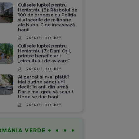
Culisele luptei pentru
Herăstrău (8): Războiul de
100 de procese cu Poliția
și afacerile de milioane
ale Nuba. Cine încasează
banii
GABRIEL KOLBAY
Culisele luptei pentru
Herăstrău (7): Dani Oțil,
printre beneficiarii
„circuitului de avizare”
GABRIEL KOLBAY
Ai parcat și n-ai plătit?
Mai puține sancțiuni
decât în anii din urmă.
Dar e mai greu să scapi!
Unde se duc banii
GABRIEL KOLBAY
OMÂNIA VERDE