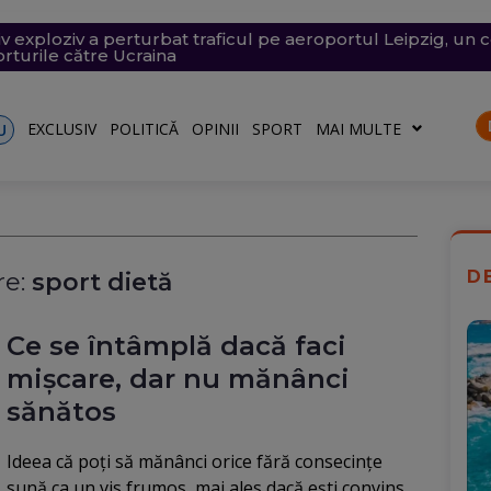
vramescu, într-un dosar de pornografie infantilă. Explicația 
v exploziv a perturbat traficul pe aeroportul Leipzig, un c
tenera lui Nicușor Dan, și-a publicat declarațiile de avere 
 mare, în dreptul unei plaje din Mamaia (Video). Aparatul v
i în Franța. 402 oameni arestați, dintre care 156 sunt minor
rturile către Ucraina
riu are la Dacia
EXCLUSIV
POLITICĂ
OPINII
SPORT
MAI MULTE
U
D
e:
sport dietă
Ce se întâmplă dacă faci
mișcare, dar nu mănânci
sănătos
Ideea că poți să mănânci orice fără consecințe
sună ca un vis frumos, mai ales dacă ești convins