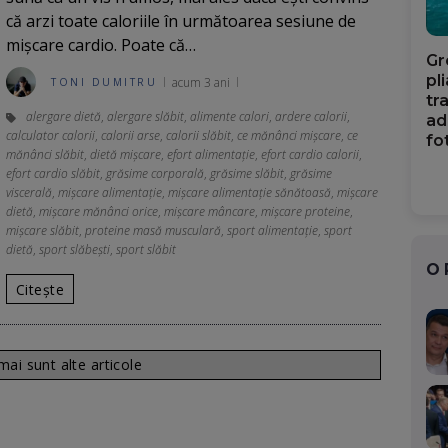
că arzi toate caloriile în următoarea sesiune de
mișcare cardio. Poate că…
Gr
pl
acum 3 ani
TONI DUMITRU
tr
alergare dietă
,
alergare slăbit
,
alimente calori
,
ardere calorii
,
ad
calculator calorii
,
calorii arse
,
calorii slăbit
,
ce mănânci mișcare
,
ce
fo
mănânci slăbit
,
dietă mișcare
,
efort alimentație
,
efort cardio calorii
,
efort cardio slăbit
,
grăsime corporală
,
grăsime slăbit
,
grăsime
viscerală
,
mișcare alimentație
,
mișcare alimentație sănătoasă
,
mișcare
dietă
,
mișcare mănânci orice
,
mișcare mâncare
,
mișcare proteine
,
mișcare slăbit
,
proteine masă musculară
,
sport alimentație
,
sport
dietă
,
sport slăbești
,
sport slăbit
O
Citește
ai sunt alte articole