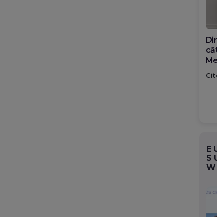
Din
căt
Me
ro
Cit
ța
E
S
W