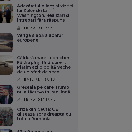
Adevăratul bilanț al vizitei
lui Zelenski la
Washington. Realizări și
întrebări fără răspuns
IRINA OLTEANU
Veriga slabă a apărării
europene
Căldură mare, mon cher!
Fără apă și fără curent.
Plătim azi o poliță veche
de un sfert de secol
EMILIAN ISAILĂ
Greșeala pe care Trump
nu a făcut-o în Iran. Încă
IRINA OLTEANU
Criza din Ceuta: UE
glisează spre dreapta cu
tot cu România
Să mănânce aur