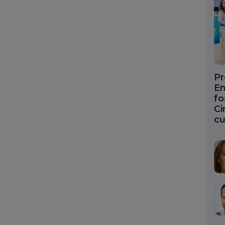
Pr
En
fo
Ci
cu