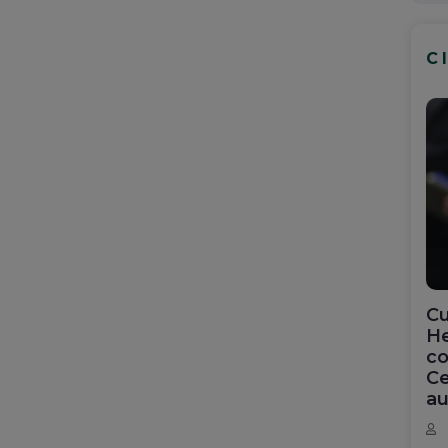
C
Cu
He
co
Ce
au