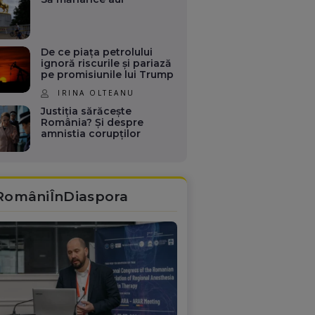
De ce piața petrolului
ignoră riscurile și pariază
pe promisiunile lui Trump
IRINA OLTEANU
Justiția sărăcește
România? Și despre
amnistia corupților
RomâniÎnDiaspora