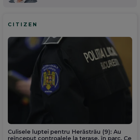
CITIZEN
Culisele luptei pentru Herăstrău (9): Au
reînceput controalele la terase, în parc. Ce