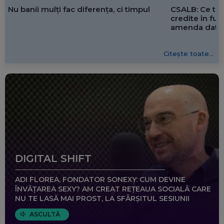
CSALB: Ce tre
Nu banii mulți fac diferența, ci timpul
credite în f
amenda dată 
Citește toate...
DIGITAL SHIFT
ADI FLOREA, FONDATOR SONEXY: CUM DEVINE
ÎNVĂȚAREA SEXY? AM CREAT REȚEAUA SOCIALĂ CARE
NU TE LASĂ MAI PROST, LA SFÂRȘITUL SESIUNII
ASCULTĂ