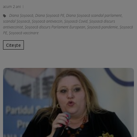
acum 2 ani
Diana Șoșoacă
,
Diana Șoșoacă PE
,
Diana Șoșoacă scandal parlament
,
scandal Șoșoacă
,
Șoșoacă antivaccin
,
Șoșoacă Covid
,
Șoșoacă discurs
antivaccinist
,
Șoșoacă discurs Parlament European
,
Șoșoacă pandemie
,
Șoșoacă
PE
,
Șoșoacă vaccinare
Citește