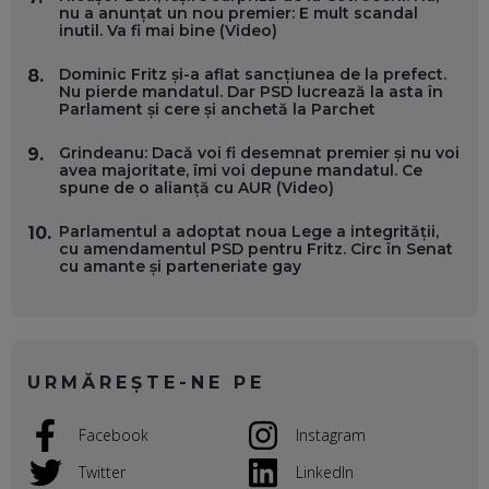
VERTICALE FĂRĂ PĂMÂNT
nu a anunțat un nou premier: E mult scandal
EP. 54
inutil. Va fi mai bine (Video)
Dominic Fritz și-a aflat sancțiunea de la prefect.
8.
VALENTIN VANCEA, CEO AL PATRIA BANK: AUTOMATIZĂM
Nu pierde mandatul. Dar PSD lucrează la asta în
PROCESE, DAR CE FACEM CÂND PICĂ BAZA DE DATE, LA
Parlament și cere și anchetă la Parchet
INSTITUȚIILE STATULUI?
EP. 53
Grindeanu: Dacă voi fi desemnat premier și nu voi
9.
avea majoritate, îmi voi depune mandatul. Ce
spune de o alianță cu AUR (Video)
VOICU OPREAN (AROBS): CUM CONSTRUIEȘTI O COMPANIE
GLOBALĂ, FĂRĂ SĂ PIERZI LEGĂTURA CU COMUNITATEA
TA LOCALĂ - ȘI CE SĂ DAI ÎNAPOI
Parlamentul a adoptat noua Lege a integrității,
10.
EP. 52
cu amendamentul PSD pentru Fritz. Circ în Senat
cu amante și parteneriate gay
ROBERT GRAUR, FOMO: SPEAKERUL PE SCENĂ, INVITATUL
ÎN SALĂ, DAR ÎNVĂȚĂM UNII DE LA CEILALȚI. VIN JASON
DERULO, STEVEN BARTLETT ȘI ALȚI PESTE 60 DE
ANTREPRENORI
EP. 51
URMĂREȘTE-NE PE
RADU MOȚOC, TECHSOUP: O TREIME DINTRE
PARTICIPANȚII LA DEZBATERILE DE PE REȚELE SOCIALE
Facebook
Instagram
ȚIPĂ, CU FEȚELE ACOPERITE. CUM ÎNVĂȚĂM SĂ DISCUTĂM
ȘI SĂ DECIDEM
Twitter
LinkedIn
EP. 50