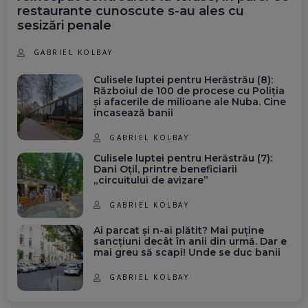
restaurante cunoscute s-au ales cu
sesizări penale
GABRIEL KOLBAY
Culisele luptei pentru Herăstrău (8):
Războiul de 100 de procese cu Poliția
și afacerile de milioane ale Nuba. Cine
încasează banii
GABRIEL KOLBAY
Culisele luptei pentru Herăstrău (7):
Dani Oțil, printre beneficiarii
„circuitului de avizare”
GABRIEL KOLBAY
Ai parcat și n-ai plătit? Mai puține
sancțiuni decât în anii din urmă. Dar e
mai greu să scapi! Unde se duc banii
GABRIEL KOLBAY