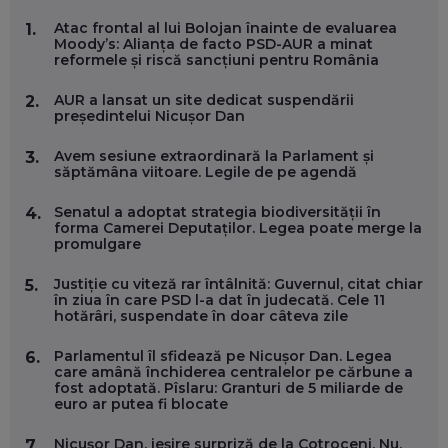
MARIO GHENEA, COFONDATOR WORKFLOW TIME: CUM
Atac frontal al lui Bolojan înainte de evaluarea
1.
FOLOSEȘTI TEHNOLOGIA CA SĂ FII MAI BUN LA JOB. ȘI CUM
Moody’s: Alianța de facto PSD-AUR a minat
SE VA SCHIMBA MUNCA, ÎN URMĂTORII ANI
reformele și riscă sancțiuni pentru România
EP. 58
AUR a lansat un site dedicat suspendării
2.
președintelui Nicușor Dan
MARIUS PAȘCULEA, COFONDATOR AL KULTH: CUM
FOLOSEȘTI TEHNOLOGIA CA SĂ ÎȚI DESCHIZI DRUMUL
CĂTRE ARTĂ, LA NIVEL GLOBAL
Avem sesiune extraordinară la Parlament și
3.
EP. 57
săptămâna viitoare. Legile de pe agendă
Senatul a adoptat strategia biodiversității în
4.
ANDREI AVĂDANEI, BIT SENTINEL: CUM ÎȚI PROTEJEZI
forma Camerei Deputaților. Legea poate merge la
EFICIENT VIAȚA ONLINE. ȘI CARE SUNT PRIMII PAȘI ÎNTR-O
promulgare
CARIERĂ DE „HACKER CU PERMIS”
EP. 56
Justiție cu viteză rar întâlnită: Guvernul, citat chiar
5.
în ziua în care PSD l-a dat în judecată. Cele 11
hotărâri, suspendate în doar câteva zile
DOINA VÎLCEANU, CONTENTSPEED: VREI SUCCES ONLINE?
ÎNVAȚĂ AEO ȘI GEO!
Parlamentul îl sfidează pe Nicușor Dan. Legea
6.
EP. 55
care amână închiderea centralelor pe cărbune a
fost adoptată. Pîslaru: Granturi de 5 miliarde de
euro ar putea fi blocate
OLIVIU MATEI, HOLISUN: SOFTWARE DE LA CLUJ PENTRU
WASHINGTON, OCHELARI INTELIGENȚI ȘI FERME
Nicușor Dan, ieșire surpriză de la Cotroceni. Nu,
7.