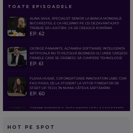
TOATE EPISOADELE
ALINA SAVA, SPECIALIST SENIOR LA BANCA MONDIALĂ:
BUCUREȘTIUL E CA HELSINKI! PE CEI DEZAVANTAJAȚI
TREBUIE SĂ-I AJUTĂM, CA SĂ CREASCĂ ROMÂNIA
EP. 62
GEORGE PANAINTE, ALTAMIRA SOFTWARE: INTELIGENȚA
ARTIFICIALĂ NU ÎȚI REZOLVĂ BUSINESS-UL! UNDE GREȘESC
FIRMELE CARE SE GRĂBESC SĂ CUMPERE TEHNOLOGIE
EP. 61
FLAVIA HUSAR, COFONDATOARE INNOVATION LABS: CUM
FACI PASUL DE LA STUDENT LA VIITOR FONDATOR DE
START-UP TECH, ÎN NUMAI CÂTEVA SĂPTĂMÂNI
EP. 60
COSMIN BOȚOROGA, DATA SWEEP: EȘTI LA FACULTATE?
CE SĂ FOLOSEȘTI, CÂND ÎȚI TREBUIE CEVA MAI PRECIS CA
CHATGPT
EP. 59
HOT PE SPOT