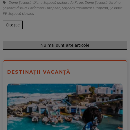
Diana Șoșoacă
,
Diana Șoșoacă ambasada Rusia
,
Diana Șoșoacă Ucraina
,
Șoșoacă discurs Parlament European
,
Șoșoacă Parlament European
,
Șoșoacă
PE
,
Șoșoacă Ucraina
Citește
Nu mai sunt alte articole
DESTINAȚII VACANȚĂ