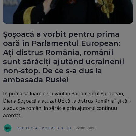
Șoșoacă a vorbit pentru prima
oară în Parlamentul European:
Ați distrus România, românii
sunt sărăciți ajutând ucrainenii
non-stop. De ce s-a dus la
ambasada Rusiei
În prima sa luare de cuvânt în Parlamentul European,
Diana Șoșoacă a acuzat UE că „a distrus România” și că i-
a adus pe români în sărăcie prin ajutorul continuu
acordat…
acum 2 ani
REDACȚIA SPOTMEDIA.RO