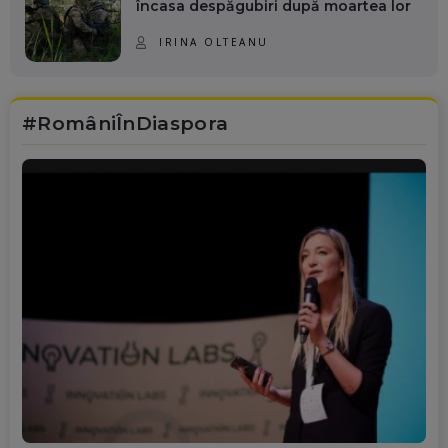
încasa despăgubiri după moartea lor
IRINA OLTEANU
#RomâniÎnDiaspora