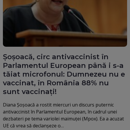
Șoșoacă, circ antivaccinist în
Parlamentul European până i s-a
tăiat microfonul: Dumnezeu nu e
vaccinat, în România 88% nu
sunt vaccinați!
Diana Șoșoacă a rostit miercuri un discurs puternic
antivaccinist în Parlamentul European, în cadrul unei
dezbateri pe tema variolei maimuței (Mpox). Ea a acuzat
UE că vrea să declanșeze o…