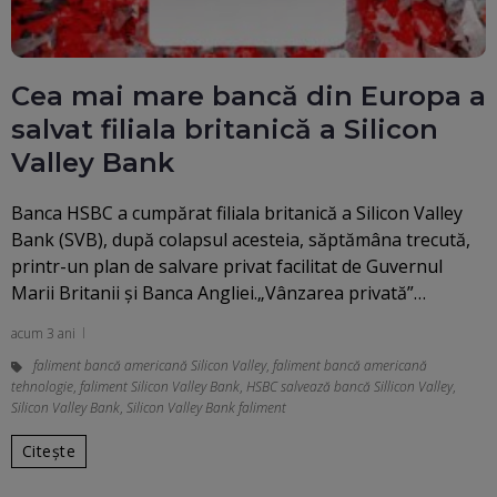
Cea mai mare bancă din Europa a
salvat filiala britanică a Silicon
Valley Bank
Banca HSBC a cumpărat filiala britanică a Silicon Valley
Bank (SVB), după colapsul acesteia, săptămâna trecută,
printr-un plan de salvare privat facilitat de Guvernul
Marii Britanii şi Banca Angliei.„Vânzarea privată”…
acum 3 ani
faliment bancă americană Silicon Valley
,
faliment bancă americană
tehnologie
,
faliment Silicon Valley Bank
,
HSBC salvează bancă Sillicon Valley
,
Silicon Valley Bank
,
Silicon Valley Bank faliment
Citește