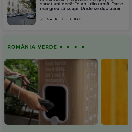
sancțiuni decât în anii din urmă. Dar e
mai greu să scapi! Unde se duc banii
GABRIEL KOLBAY
ROMÂNIA VERDE