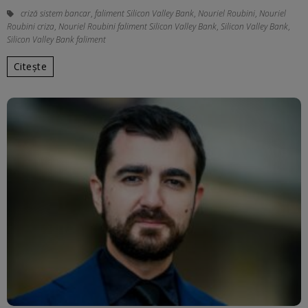
criză sistem bancar
,
faliment Silicon Valley Bank
,
Nouriel Roubini
,
Nouriel
Roubini criza
,
Nouriel Roubini faliment Silicon Valley Bank
,
Silicon Valley Bank
,
Silicon Valley Bank faliment
Citește