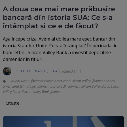
A doua cea mai mare prăbușire
bancară din istoria SUA: Ce s-a
întâmplat și ce e de făcut?
Așa începe criza. Avem al doilea mare eșec bancar din
istoria Statelor Unite. Ce s-a întâmplat? În perioada de
bani ieftini, Silicon Valley Bank a investit depozitele
oamenilor în titluri…
acum 3 ani
CLAUDIU NĂSUI, CFA
Claudiu Năsui
,
faliment bancă americană Silicon Valley
,
faliment bancă
americană tehnologie
,
faliment bancă SUA
,
faliment Silicon Valley Bank
,
Silicon
Valley Bank
,
Silicon Valley Bank faliment
Citește