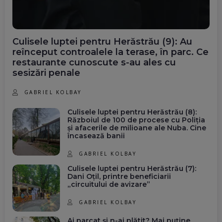
Culisele luptei pentru Herăstrău (9): Au
reînceput controalele la terase, în parc. Ce
restaurante cunoscute s-au ales cu
sesizări penale
GABRIEL KOLBAY
Culisele luptei pentru Herăstrău (8):
Războiul de 100 de procese cu Poliția
și afacerile de milioane ale Nuba. Cine
încasează banii
GABRIEL KOLBAY
Culisele luptei pentru Herăstrău (7):
Dani Oțil, printre beneficiarii
„circuitului de avizare”
GABRIEL KOLBAY
Ai parcat și n-ai plătit? Mai puține