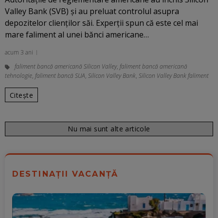
Valley Bank (SVB) și au preluat controlul asupra
depozitelor clienților săi. Experții spun că este cel mai
mare faliment al unei bănci americane…
acum 3 ani
faliment bancă americană Silicon Valley
,
faliment bancă americană
tehnologie
,
faliment bancă SUA
,
Silicon Valley Bank
,
Silicon Valley Bank faliment
Citește
Nu mai sunt alte articole
DESTINAȚII VACANȚĂ