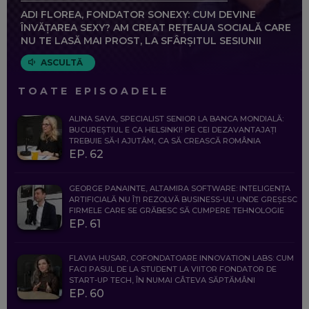
ADI FLOREA, FONDATOR SONEXY: CUM DEVINE
ÎNVĂȚAREA SEXY? AM CREAT REȚEAUA SOCIALĂ CARE
NU TE LASĂ MAI PROST, LA SFÂRȘITUL SESIUNII
ASCULTĂ
TOATE EPISOADELE
ALINA SAVA, SPECIALIST SENIOR LA BANCA MONDIALĂ:
BUCUREȘTIUL E CA HELSINKI! PE CEI DEZAVANTAJAȚI
TREBUIE SĂ-I AJUTĂM, CA SĂ CREASCĂ ROMÂNIA
EP. 62
GEORGE PANAINTE, ALTAMIRA SOFTWARE: INTELIGENȚA
ARTIFICIALĂ NU ÎȚI REZOLVĂ BUSINESS-UL! UNDE GREȘESC
FIRMELE CARE SE GRĂBESC SĂ CUMPERE TEHNOLOGIE
EP. 61
FLAVIA HUSAR, COFONDATOARE INNOVATION LABS: CUM
FACI PASUL DE LA STUDENT LA VIITOR FONDATOR DE
START-UP TECH, ÎN NUMAI CÂTEVA SĂPTĂMÂNI
EP. 60