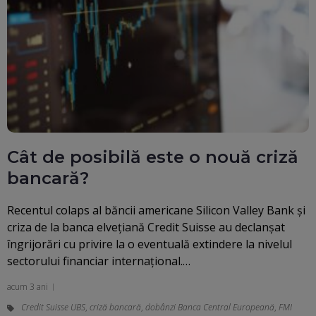
Cât de posibilă este o nouă criză
bancară?
Recentul colaps al băncii americane Silicon Valley Bank şi
criza de la banca elveţiană Credit Suisse au declanşat
îngrijorări cu privire la o eventuală extindere la nivelul
sectorului financiar internaţional.…
acum 3 ani
Credit Suisse UBS
,
criză bancară
,
dobânzi Banca Central Europeană
,
FMI