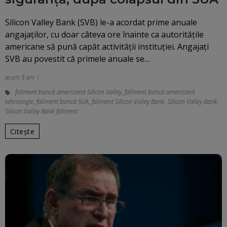
Silicon Valley Bank (SVB) le-a acordat prime anuale
angajaţilor, cu doar câteva ore înainte ca autorităţile
americane să pună capăt activităţii instituţiei. Angajaţi
SVB au povestit că primele anuale se…
acum 3 ani
faliment bancă americană Silicon Valley
,
faliment bancă americană
tehnologie
,
faliment bancă SUA
,
faliment Silicon Valley Bank
,
Silicon Valley Bank
,
Silicon Valley Bank faliment
Citește