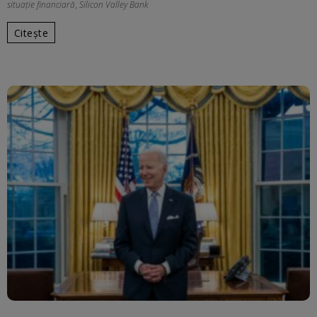
situație financiară
,
Silicon Valley Bank
Citește