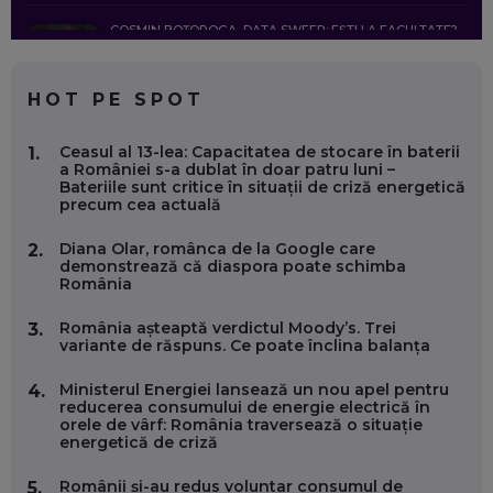
COSMIN BOȚOROGA, DATA SWEEP: EȘTI LA FACULTATE?
CE SĂ FOLOSEȘTI, CÂND ÎȚI TREBUIE CEVA MAI PRECIS CA
CHATGPT
EP. 59
HOT PE SPOT
MARIO GHENEA, COFONDATOR WORKFLOW TIME: CUM
Ceasul al 13-lea: Capacitatea de stocare în baterii
1.
FOLOSEȘTI TEHNOLOGIA CA SĂ FII MAI BUN LA JOB. ȘI CUM
a României s-a dublat în doar patru luni –
SE VA SCHIMBA MUNCA, ÎN URMĂTORII ANI
Bateriile sunt critice în situații de criză energetică
EP. 58
precum cea actuală
Diana Olar, românca de la Google care
2.
MARIUS PAȘCULEA, COFONDATOR AL KULTH: CUM
demonstrează că diaspora poate schimba
FOLOSEȘTI TEHNOLOGIA CA SĂ ÎȚI DESCHIZI DRUMUL
România
CĂTRE ARTĂ, LA NIVEL GLOBAL
EP. 57
România așteaptă verdictul Moody’s. Trei
3.
variante de răspuns. Ce poate înclina balanța
ANDREI AVĂDANEI, BIT SENTINEL: CUM ÎȚI PROTEJEZI
EFICIENT VIAȚA ONLINE. ȘI CARE SUNT PRIMII PAȘI ÎNTR-O
Ministerul Energiei lansează un nou apel pentru
4.
CARIERĂ DE „HACKER CU PERMIS”
reducerea consumului de energie electrică în
EP. 56
orele de vârf: România traversează o situație
energetică de criză
DOINA VÎLCEANU, CONTENTSPEED: VREI SUCCES ONLINE?
Românii și-au redus voluntar consumul de
5.