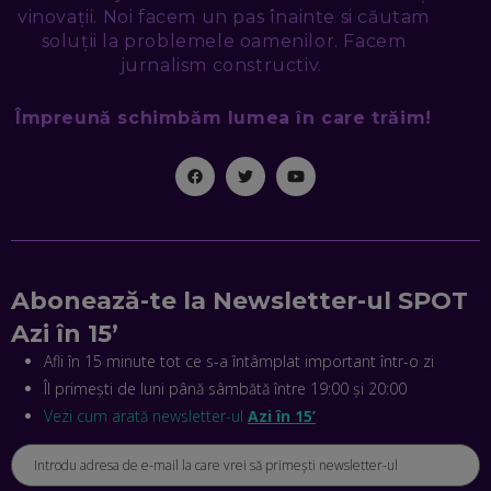
SEAMA CĂ CINEVA ÎNCEARCĂ SĂ TE MANIPULEZE, ONLINE.
vinovații. Noi facem un pas înainte si căutam
CE-AM ÎNVĂȚAT DIN EPISODUL GEORGESCU
soluții la problemele oamenilor. Facem
EP. 46
jurnalism constructiv.
MIHAI CEPOI, JOBFUL: SCHIMBĂM MODUL ÎN CARE APLICI
Împreună schimbăm lumea în care trăim!
LA JOB! CUM DEMONSTREZI ABILITĂȚI ȘI CÂȘTIGI PREMII
EP. 45
ANTONIO ENACHE, SENSE4FIT: CUM TE AJUTĂ
TEHNOLOGIA SĂ FACI SPORT, SĂ FII MAI COMPETITIV ȘI SĂ
CÂȘTIGI
EP. 44
Abonează-te la Newsletter-ul SPOT
CRISTIAN GROZEA, BEEFAST: PREGĂTIM CEL MAI BUN
Azi în 15’
DISPECERAT AUTOMAT DE PE PIAȚĂ! CUM POATE
REVOLUȚIONA LIVRĂRILE RAPIDE, DIN ROMÂNIA PÂNĂ ÎN
Afli în 15 minute tot ce s-a întâmplat important într-o zi
ASIA
Îl primești de luni până sâmbătă între 19:00 și 20:00
EP. 43
Vezi cum arată newsletter-ul
Azi în 15’
ANDREI NICOARĂ, EXPERT ÎN E-GUVERNARE: N-O SĂ NE
MAI MEARGĂ PREA MULT CU MANȚOGĂRII! DACĂ NU NE
RESPECTĂM OBLIGAȚIILE EUROPENE, VOM AVEA
PROBLEME