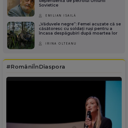
dependentă de petrolul Uniunii
Sovietice
EMILIAN ISAILĂ
„Văduvele negre”: Femei acuzate că se
căsătoresc cu soldați ruși pentru a
încasa despăgubiri după moartea lor
IRINA OLTEANU
#RomâniÎnDiaspora