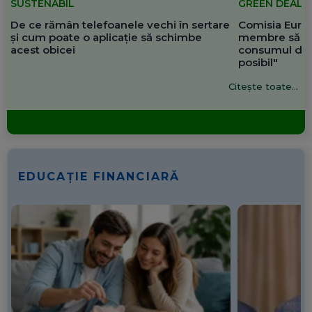
SUSTENABIL
GREEN DEAL
De ce rămân telefoanele vechi în sertare
Comisia Europ
și cum poate o aplicație să schimbe
membre să re
acest obicei
consumul de 
posibil"
Citește toate...
EDUCAȚIE FINANCIARĂ