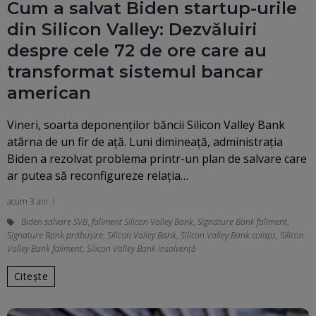
Cum a salvat Biden startup-urile
din Silicon Valley: Dezvăluiri
despre cele 72 de ore care au
transformat sistemul bancar
american
Vineri, soarta deponenților băncii Silicon Valley Bank
atârna de un fir de ață. Luni dimineață, administrația
Biden a rezolvat problema printr-un plan de salvare care
ar putea să reconfigureze relația…
acum 3 ani
Biden salvare SVB
,
faliment Silicon Valley Bank
,
Signature Bank faliment
,
Signature Bank prăbușire
,
Silicon Valley Bank
,
Silicon Valley Bank colaps
,
Silicon
Valley Bank faliment
,
Silicon Valley Bank insolvență
Citește