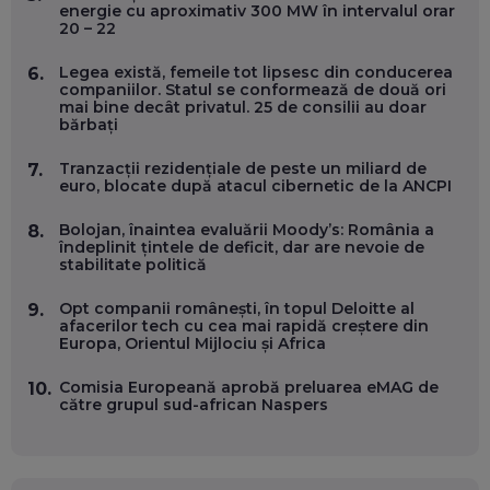
ÎNVAȚĂ AEO ȘI GEO!
energie cu aproximativ 300 MW în intervalul orar
20 – 22
EP. 55
Legea există, femeile tot lipsesc din conducerea
6.
companiilor. Statul se conformează de două ori
OLIVIU MATEI, HOLISUN: SOFTWARE DE LA CLUJ PENTRU
mai bine decât privatul. 25 de consilii au doar
WASHINGTON, OCHELARI INTELIGENȚI ȘI FERME
bărbați
VERTICALE FĂRĂ PĂMÂNT
EP. 54
Tranzacții rezidențiale de peste un miliard de
7.
euro, blocate după atacul cibernetic de la ANCPI
VALENTIN VANCEA, CEO AL PATRIA BANK: AUTOMATIZĂM
PROCESE, DAR CE FACEM CÂND PICĂ BAZA DE DATE, LA
Bolojan, înaintea evaluării Moody’s: România a
8.
INSTITUȚIILE STATULUI?
îndeplinit țintele de deficit, dar are nevoie de
EP. 53
stabilitate politică
Opt companii românești, în topul Deloitte al
9.
VOICU OPREAN (AROBS): CUM CONSTRUIEȘTI O COMPANIE
afacerilor tech cu cea mai rapidă creștere din
GLOBALĂ, FĂRĂ SĂ PIERZI LEGĂTURA CU COMUNITATEA
Europa, Orientul Mijlociu și Africa
TA LOCALĂ - ȘI CE SĂ DAI ÎNAPOI
EP. 52
Comisia Europeană aprobă preluarea eMAG de
10.
către grupul sud-african Naspers
ROBERT GRAUR, FOMO: SPEAKERUL PE SCENĂ, INVITATUL
ÎN SALĂ, DAR ÎNVĂȚĂM UNII DE LA CEILALȚI. VIN JASON
DERULO, STEVEN BARTLETT ȘI ALȚI PESTE 60 DE
ANTREPRENORI
EP. 51