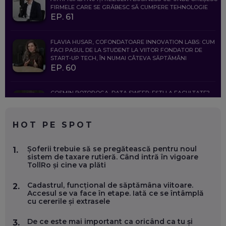
FIRMELE CARE SE GRĂBESC SĂ CUMPERE TEHNOLOGIE
EP. 61
FLAVIA HUSAR, COFONDATOARE INNOVATION LABS: CUM
FACI PASUL DE LA STUDENT LA VIITOR FONDATOR DE
START-UP TECH, ÎN NUMAI CÂTEVA SĂPTĂMÂNI
EP. 60
COSMIN BOȚOROGA, DATA SWEEP: EȘTI LA FACULTATE?
CE SĂ FOLOSEȘTI, CÂND ÎȚI TREBUIE CEVA MAI PRECIS CA
CHATGPT
EP. 59
HOT PE SPOT
MARIO GHENEA, COFONDATOR WORKFLOW TIME: CUM
Șoferii trebuie să se pregătească pentru noul
1.
FOLOSEȘTI TEHNOLOGIA CA SĂ FII MAI BUN LA JOB. ȘI CUM
sistem de taxare rutieră. Când intră în vigoare
SE VA SCHIMBA MUNCA, ÎN URMĂTORII ANI
TollRo și cine va plăti
EP. 58
Cadastrul, funcțional de săptămâna viitoare.
2.
Accesul se va face în etape. Iată ce se întâmplă
MARIUS PAȘCULEA, COFONDATOR AL KULTH: CUM
cu cererile și extrasele
FOLOSEȘTI TEHNOLOGIA CA SĂ ÎȚI DESCHIZI DRUMUL
CĂTRE ARTĂ, LA NIVEL GLOBAL
EP. 57
De ce este mai important ca oricând ca tu și
3.