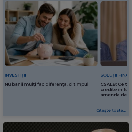
SOLUȚII FINA
INVESTIȚII
CSALB: Ce tre
Nu banii mulți fac diferența, ci timpul
credite în f
amenda dată 
Citește toate...