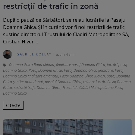
restricții de trafic în zonă
După o pauză de Sărbători, se reiau lucrările la Pasajul
Doamna Ghica. Și în curând vor fi noi restricții de trafic,
susține directorul Trustului de Clădiri Metropolitane SA,
Cristian Hiver.…
acum 4 ani
GABRIEL KOLBAY
Doamna Ghica Radu Mihaiu
,
finalizare pasaj Doamna Ghica
,
lucrări pasaj
Doamna Ghica
,
Pasaj Doamna Ghica
,
Pasaj Doamna Ghica finalizare
,
Pasaj
Doamna Ghica finalizare amânată
,
Pasaj Doamna Ghica lucrări
,
pasaj Doamna
Ghica șantier abandonat
,
pasajul Doamna Ghica
,
reluare lucrări Pasaj Doamna
Ghica
,
restricții trafic Doamna Ghica
,
Trustul de Clădiri Metropolitane Pasaj
Doamna Ghica
Citește