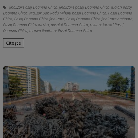
finalizare asaj Doamna Ghica
,
finalizare pasaj Doamna Ghica
,
lucrări pasaj
Doamna Ghica
,
Nicușor Dan Radu Mihaiu pasaj Doamna Ghica
,
Pasaj Doamna
Ghica
,
Pasaj Doamna Ghica finalizare
,
Pasaj Doamna Ghica finalizare amânată
,
Pasaj Doamna Ghica lucrări
,
pasajul Doamna Ghica
,
reluare lucrări Pasaj
Doamna Ghica
,
termen finalizare Pasaj Doamna Ghica
Citește