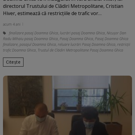
directorul Trustului de Clădiri Metropolitane, Cristian
Hiver, estimează că restricţiile de trafic vor…
acum 4 ani
finalizare pasaj Doamna Ghica
,
lucrări pasaj Doamna Ghica
,
Nicușor Dan
Radu Mihaiu pasaj Doamna Ghica
,
Pasaj Doamna Ghica
,
Pasaj Doamna Ghica
finalizare
,
pasajul Doamna Ghica
,
reluare lucrări Pasaj Doamna Ghica
,
restricții
trafic Doamna Ghica
,
Trustul de Clădiri Metropolitane Pasaj Doamna Ghica
Citește