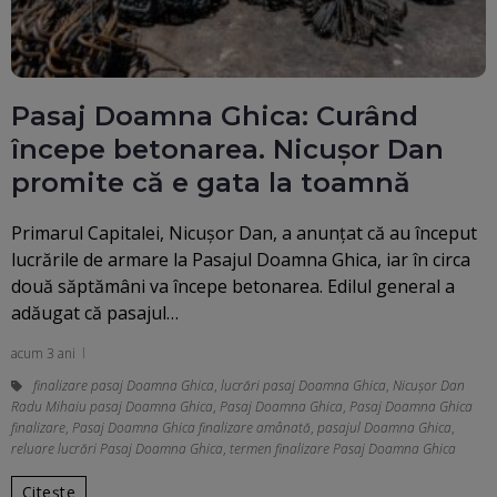
Pasaj Doamna Ghica: Curând
începe betonarea. Nicușor Dan
promite că e gata la toamnă
Primarul Capitalei, Nicuşor Dan, a anunţat că au început
lucrările de armare la Pasajul Doamna Ghica, iar în circa
două săptămâni va începe betonarea. Edilul general a
adăugat că pasajul…
acum 3 ani
finalizare pasaj Doamna Ghica
,
lucrări pasaj Doamna Ghica
,
Nicușor Dan
Radu Mihaiu pasaj Doamna Ghica
,
Pasaj Doamna Ghica
,
Pasaj Doamna Ghica
finalizare
,
Pasaj Doamna Ghica finalizare amânată
,
pasajul Doamna Ghica
,
reluare lucrări Pasaj Doamna Ghica
,
termen finalizare Pasaj Doamna Ghica
Citește