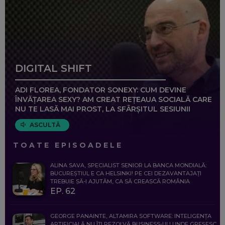
DIGITAL SHIFT
ADI FLOREA, FONDATOR SONEXY: CUM DEVINE
ÎNVĂȚAREA SEXY? AM CREAT REȚEAUA SOCIALĂ CARE
NU TE LASĂ MAI PROST, LA SFÂRȘITUL SESIUNII
ASCULTĂ
TOATE EPISOADELE
ALINA SAVA, SPECIALIST SENIOR LA BANCA MONDIALĂ:
BUCUREȘTIUL E CA HELSINKI! PE CEI DEZAVANTAJAȚI
TREBUIE SĂ-I AJUTĂM, CA SĂ CREASCĂ ROMÂNIA
EP. 62
GEORGE PANAINTE, ALTAMIRA SOFTWARE: INTELIGENȚA
ARTIFICIALĂ NU ÎȚI REZOLVĂ BUSINESS-UL! UNDE GREȘESC