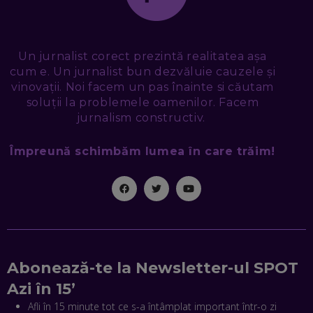
EP. 48
EDUARD DUMITRAȘCU, ASOCIAȚIA ROMÂNĂ PENTRU
SMART CITY: CUM SE NAȘTE UN ORAȘ INTELIGENT. CE „NU
PUȘCĂ” LA NOI. ÎN CE DEȘERT SE CONSTRUIEȘTE CEL MAI
Un jurnalist corect prezintă realitatea așa
MARE „ORAȘ COGNITIV” DIN ISTORIE
cum e. Un jurnalist bun dezvăluie cauzele și
EP. 47
vinovații. Noi facem un pas înainte si căutam
soluții la problemele oamenilor. Facem
NICOLAE ȚIBRIGAN, DIGITAL FORENSIC TEAM: CUM ÎȚI DAI
jurnalism constructiv.
SEAMA CĂ CINEVA ÎNCEARCĂ SĂ TE MANIPULEZE, ONLINE.
CE-AM ÎNVĂȚAT DIN EPISODUL GEORGESCU
EP. 46
Împreună schimbăm lumea în care trăim!
MIHAI CEPOI, JOBFUL: SCHIMBĂM MODUL ÎN CARE APLICI
LA JOB! CUM DEMONSTREZI ABILITĂȚI ȘI CÂȘTIGI PREMII
EP. 45
ANTONIO ENACHE, SENSE4FIT: CUM TE AJUTĂ
TEHNOLOGIA SĂ FACI SPORT, SĂ FII MAI COMPETITIV ȘI SĂ
Abonează-te la Newsletter-ul SPOT
CÂȘTIGI
EP. 44
Azi în 15’
Afli în 15 minute tot ce s-a întâmplat important într-o zi