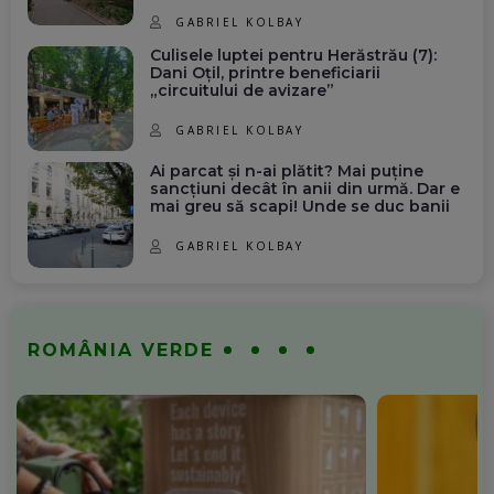
GABRIEL KOLBAY
Culisele luptei pentru Herăstrău (7):
Dani Oțil, printre beneficiarii
„circuitului de avizare”
GABRIEL KOLBAY
Ai parcat și n-ai plătit? Mai puține
sancțiuni decât în anii din urmă. Dar e
mai greu să scapi! Unde se duc banii
GABRIEL KOLBAY
ROMÂNIA VERDE