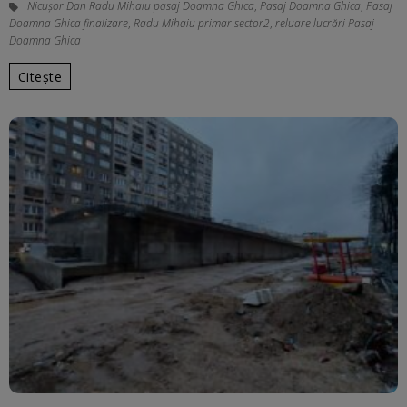
Nicușor Dan Radu Mihaiu pasaj Doamna Ghica
,
Pasaj Doamna Ghica
,
Pasaj
Doamna Ghica finalizare
,
Radu Mihaiu primar sector2
,
reluare lucrări Pasaj
Doamna Ghica
Citește