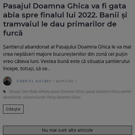
Pasajul Doamna Ghica va fi gata
abia spre finalul lui 2022. Banii şi
tramvaiul le dau primarilor de
furcă
Șantierul abandonat al Pasajului Doamna Ghica le va mai
crea neplăceri majore bucureștenilor din zonă cel puțin
vreo câteva luni. Vestea bună este că situația șantierului
începe, totuși, să se…
acum 5 ani
GABRIEL KOLBAY
Nicușor Dan Radu Mihaiu pasaj Doamna Ghica
,
pasaj Doamna Ghica șantier
abandonat
,
reluare lucrări Pasaj Doamna Ghica
Citește
Nu mai sunt alte articole