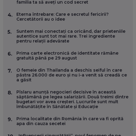
familia ta să aveți un cod secret
ANDREI AVĂDANEI, BIT SENTINEL: CUM ÎȚI PROTEJEZI
Eterna întrebare: Care e secretul fericirii?
4.
EFICIENT VIAȚA ONLINE. ȘI CARE SUNT PRIMII PAȘI ÎNTR-O
Cercetătorii au o idee
CARIERĂ DE „HACKER CU PERMIS”
EP. 56
Suntem mai conectați ca oricând, dar prieteniile
5.
autentice sunt tot mai rare. Trei ingrediente
pentru relații adevărate
DOINA VÎLCEANU, CONTENTSPEED: VREI SUCCES ONLINE?
ÎNVAȚĂ AEO ȘI GEO!
Prima carte electronică de identitate rămâne
6.
EP. 55
gratuită până pe 29 august
O femeie din Thailanda a deschis seiful în care
7.
OLIVIU MATEI, HOLISUN: SOFTWARE DE LA CLUJ PENTRU
păstra 26.000 de euro și nu i-a venit să creadă ce
WASHINGTON, OCHELARI INTELIGENȚI ȘI FERME
a găsit
VERTICALE FĂRĂ PĂMÂNT
EP. 54
Pîslaru anunță negocieri decisive în această
8.
săptămână pe legea salarizării. Două treimi dintre
bugetari vor avea creșteri. Lucrurile sunt mult
VALENTIN VANCEA, CEO AL PATRIA BANK: AUTOMATIZĂM
îmbunătățite în Sănătate și Educație
PROCESE, DAR CE FACEM CÂND PICĂ BAZA DE DATE, LA
INSTITUȚIILE STATULUI?
Prima localitate din România în care va fi oprită
9.
EP. 53
apa din cauza secetei
VOICU OPREAN (AROBS): CUM CONSTRUIEȘTI O COMPANIE
„Influencerii singurătății”, noul fenomen de pe