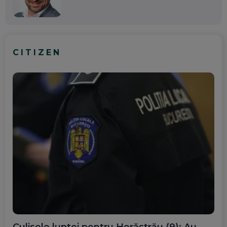
CITIZEN
Culisele luptei pentru Herăstrău (9): Au