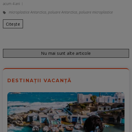
acum 4 ani
microplastice Antarctica
,
poluare Antarctica
,
poluare microplastice
Citește
Nu mai sunt alte articole
DESTINAȚII VACANȚĂ