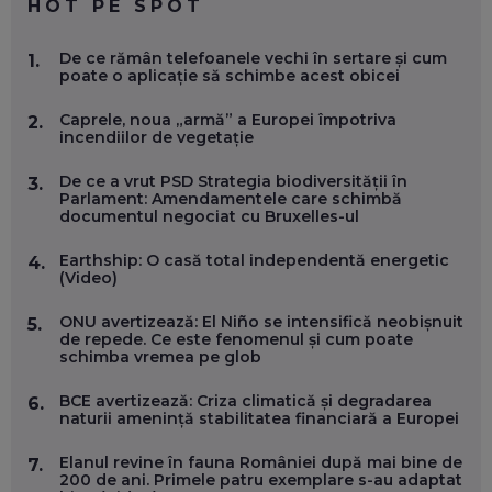
HOT PE SPOT
MARIO GHENEA, COFONDATOR WORKFLOW TIME: CUM
De ce rămân telefoanele vechi în sertare și cum
1.
FOLOSEȘTI TEHNOLOGIA CA SĂ FII MAI BUN LA JOB. ȘI CUM
poate o aplicație să schimbe acest obicei
SE VA SCHIMBA MUNCA, ÎN URMĂTORII ANI
EP. 58
Caprele, noua „armă” a Europei împotriva
2.
incendiilor de vegetație
MARIUS PAȘCULEA, COFONDATOR AL KULTH: CUM
FOLOSEȘTI TEHNOLOGIA CA SĂ ÎȚI DESCHIZI DRUMUL
De ce a vrut PSD Strategia biodiversității în
3.
CĂTRE ARTĂ, LA NIVEL GLOBAL
Parlament: Amendamentele care schimbă
EP. 57
documentul negociat cu Bruxelles-ul
Earthship: O casă total independentă energetic
4.
ANDREI AVĂDANEI, BIT SENTINEL: CUM ÎȚI PROTEJEZI
(Video)
EFICIENT VIAȚA ONLINE. ȘI CARE SUNT PRIMII PAȘI ÎNTR-O
CARIERĂ DE „HACKER CU PERMIS”
ONU avertizează: El Niño se intensifică neobișnuit
5.
EP. 56
de repede. Ce este fenomenul și cum poate
schimba vremea pe glob
DOINA VÎLCEANU, CONTENTSPEED: VREI SUCCES ONLINE?
BCE avertizează: Criza climatică și degradarea
6.
ÎNVAȚĂ AEO ȘI GEO!
naturii amenință stabilitatea financiară a Europei
EP. 55
Elanul revine în fauna României după mai bine de
7.
200 de ani. Primele patru exemplare s-au adaptat
OLIVIU MATEI, HOLISUN: SOFTWARE DE LA CLUJ PENTRU