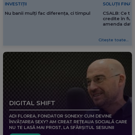
SOLUȚII FINA
INVESTIȚII
CSALB: Ce tre
Nu banii mulți fac diferența, ci timpul
credite în f
amenda dată 
Citește toate...
DIGITAL SHIFT
ADI FLOREA, FONDATOR SONEXY: CUM DEVINE
ÎNVĂȚAREA SEXY? AM CREAT REȚEAUA SOCIALĂ CARE
NU TE LASĂ MAI PROST, LA SFÂRȘITUL SESIUNII