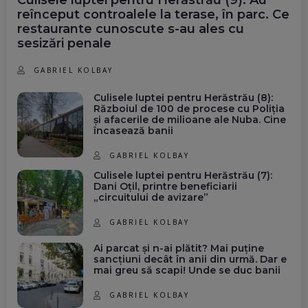
reînceput controalele la terase, în parc. Ce
restaurante cunoscute s-au ales cu
sesizări penale
GABRIEL KOLBAY
Culisele luptei pentru Herăstrău (8):
Războiul de 100 de procese cu Poliția
și afacerile de milioane ale Nuba. Cine
încasează banii
GABRIEL KOLBAY
Culisele luptei pentru Herăstrău (7):
Dani Oțil, printre beneficiarii
„circuitului de avizare”
GABRIEL KOLBAY
Ai parcat și n-ai plătit? Mai puține
sancțiuni decât în anii din urmă. Dar e
mai greu să scapi! Unde se duc banii
GABRIEL KOLBAY