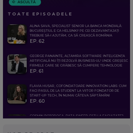
ASCULTĂ
TOATE EPISOADELE
ALINA SAVA, SPECIALIST SENIOR LA BANCA MONDIALĂ:
BUCUREȘTIUL E CA HELSINKI! PE CEI DEZAVANTAJAȚI
TREBUIE SĂ-I AJUTĂM, CA SĂ CREASCĂ ROMÂNIA
EP. 62
GEORGE PANAINTE, ALTAMIRA SOFTWARE: INTELIGENȚA
ARTIFICIALĂ NU ÎȚI REZOLVĂ BUSINESS-UL! UNDE GREȘESC
FIRMELE CARE SE GRĂBESC SĂ CUMPERE TEHNOLOGIE
EP. 61
FLAVIA HUSAR, COFONDATOARE INNOVATION LABS: CUM
FACI PASUL DE LA STUDENT LA VIITOR FONDATOR DE
START-UP TECH, ÎN NUMAI CÂTEVA SĂPTĂMÂNI
EP. 60
COSMIN BOȚOROGA, DATA SWEEP: EȘTI LA FACULTATE?
CE SĂ FOLOSEȘTI, CÂND ÎȚI TREBUIE CEVA MAI PRECIS CA
CHATGPT
EP. 59