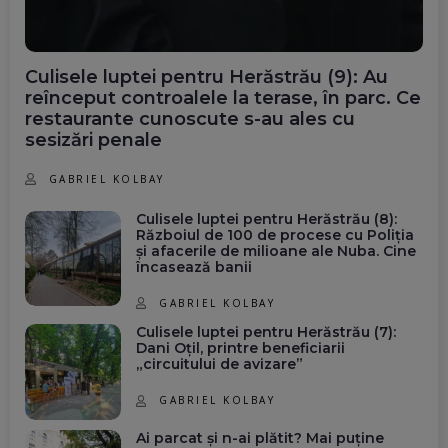
Culisele luptei pentru Herăstrău (9): Au
reînceput controalele la terase, în parc. Ce
restaurante cunoscute s-au ales cu
sesizări penale
GABRIEL KOLBAY
Culisele luptei pentru Herăstrău (8):
Războiul de 100 de procese cu Poliția
și afacerile de milioane ale Nuba. Cine
încasează banii
GABRIEL KOLBAY
Culisele luptei pentru Herăstrău (7):
Dani Oțil, printre beneficiarii
„circuitului de avizare”
GABRIEL KOLBAY
Ai parcat și n-ai plătit? Mai puține