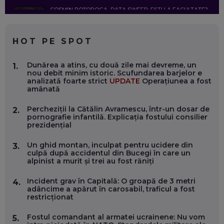
COSMIN BOȚOROGA, DATA SWEEP: EȘTI LA FACULTATE?
CE SĂ FOLOSEȘTI, CÂND ÎȚI TREBUIE CEVA MAI PRECIS CA
CHATGPT
EP. 59
HOT PE SPOT
MARIO GHENEA, COFONDATOR WORKFLOW TIME: CUM
Dunărea a atins, cu două zile mai devreme, un
1.
FOLOSEȘTI TEHNOLOGIA CA SĂ FII MAI BUN LA JOB. ȘI CUM
nou debit minim istoric. Scufundarea barjelor e
SE VA SCHIMBA MUNCA, ÎN URMĂTORII ANI
analizată foarte strict
UPDATE
Operațiunea a fost
EP. 58
amânată
Percheziții la Cătălin Avramescu, într-un dosar de
2.
MARIUS PAȘCULEA, COFONDATOR AL KULTH: CUM
pornografie infantilă. Explicația fostului consilier
FOLOSEȘTI TEHNOLOGIA CA SĂ ÎȚI DESCHIZI DRUMUL
prezidențial
CĂTRE ARTĂ, LA NIVEL GLOBAL
EP. 57
Un ghid montan, inculpat pentru ucidere din
3.
culpă după accidentul din Bucegi în care un
alpinist a murit și trei au fost răniți
ANDREI AVĂDANEI, BIT SENTINEL: CUM ÎȚI PROTEJEZI
EFICIENT VIAȚA ONLINE. ȘI CARE SUNT PRIMII PAȘI ÎNTR-O
CARIERĂ DE „HACKER CU PERMIS”
Incident grav în Capitală: O groapă de 3 metri
4.
EP. 56
adâncime a apărut în carosabil, traficul a fost
restricționat
DOINA VÎLCEANU, CONTENTSPEED: VREI SUCCES ONLINE?
Fostul comandant al armatei ucrainene: Nu vom
5.
ÎNVAȚĂ AEO ȘI GEO!