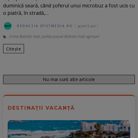
duminică seară, când șoferul unui microbuz a fost ucis cu
o piatră, în stradă,…
acum 5 ani
REDACȚIA SPOTMEDIA.RO
crimă Bolintin Vale
,
poliție pasivă Bolintin Vale agresori
Citește
Nu mai sunt alte articole
DESTINAȚII VACANȚĂ