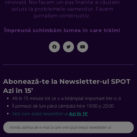
SEAMA CĂ CINEVA ÎNCEARCĂ SĂ TE MANIPULEZE, ONLINE.
vinovații. Noi facem un pas înainte si căutam
CE-AM ÎNVĂȚAT DIN EPISODUL GEORGESCU
soluții la problemele oamenilor. Facem
EP. 46
jurnalism constructiv.
Împreună schimbăm lumea în care trăim!
MIHAI CEPOI, JOBFUL: SCHIMBĂM MODUL ÎN CARE APLICI
LA JOB! CUM DEMONSTREZI ABILITĂȚI ȘI CÂȘTIGI PREMII
EP. 45
ANTONIO ENACHE, SENSE4FIT: CUM TE AJUTĂ
TEHNOLOGIA SĂ FACI SPORT, SĂ FII MAI COMPETITIV ȘI SĂ
CÂȘTIGI
EP. 44
Abonează-te la Newsletter-ul SPOT
CRISTIAN GROZEA, BEEFAST: PREGĂTIM CEL MAI BUN
Azi în 15’
DISPECERAT AUTOMAT DE PE PIAȚĂ! CUM POATE
REVOLUȚIONA LIVRĂRILE RAPIDE, DIN ROMÂNIA PÂNĂ ÎN
Afli în 15 minute tot ce s-a întâmplat important într-o zi
ASIA
Îl primești de luni până sâmbătă între 19:00 și 20:00
EP. 43
Vezi cum arată newsletter-ul
Azi în 15’
ANDREI NICOARĂ, EXPERT ÎN E-GUVERNARE: N-O SĂ NE
MAI MEARGĂ PREA MULT CU MANȚOGĂRII! DACĂ NU NE
RESPECTĂM OBLIGAȚIILE EUROPENE, VOM AVEA
PROBLEME