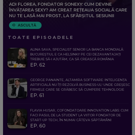
ADI FLOREA, FONDATOR SONEXY: CUM DEVINE
ÎNVĂȚAREA SEXY? AM CREAT REȚEAUA SOCIALĂ CARE
NU TE LASĂ MAI PROST, LA SFÂRȘITUL SESIUNII
ASCULTĂ
TOATE EPISOADELE
ALINA SAVA, SPECIALIST SENIOR LA BANCA MONDIALĂ:
BUCUREȘTIUL E CA HELSINKI! PE CEI DEZAVANTAJAȚI
TREBUIE SĂ-I AJUTĂM, CA SĂ CREASCĂ ROMÂNIA
EP. 62
GEORGE PANAINTE, ALTAMIRA SOFTWARE: INTELIGENȚA
ARTIFICIALĂ NU ÎȚI REZOLVĂ BUSINESS-UL! UNDE GREȘESC
FIRMELE CARE SE GRĂBESC SĂ CUMPERE TEHNOLOGIE
EP. 61
FLAVIA HUSAR, COFONDATOARE INNOVATION LABS: CUM
FACI PASUL DE LA STUDENT LA VIITOR FONDATOR DE
START-UP TECH, ÎN NUMAI CÂTEVA SĂPTĂMÂNI
EP. 60