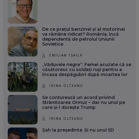
De ce prețul benzinei și al motorinei
va rămâne ridicat? România, încă
dependentă de petrolul Uniunii
Sovietice
EMILIAN ISAILĂ
„Văduvele negre”: Femei acuzate că se
căsătoresc cu soldați ruși pentru a
încasa despăgubiri după moartea lor
IRINA OLTEANU
Se conturează un acord privind
Strâmtoarea Ormuz – dar nu unul pe
care și-l dorește Trump
IRINA OLTEANU
Șah la președinte. Și nu unul 5D