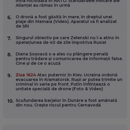
intra niciodată în NATO. Standardele militare ale
Alianței au rămas în urmă
EP. 55
O dronă a fost găsită în mare, în dreptul unei
6.
plaje din Mamaia (Video). Aparatul va fi analizat
OLIVIU MATEI, HOLISUN: SOFTWARE DE LA CLUJ PENTRU
de SRI
WASHINGTON, OCHELARI INTELIGENȚI ȘI FERME
VERTICALE FĂRĂ PĂMÂNT
EP. 54
Singurul obiectiv pe care Zelenski nu l-a atins în
7.
operațiunea de 40 de zile împotriva Rusiei
VALENTIN VANCEA, CEO AL PATRIA BANK: AUTOMATIZĂM
Diana Șoșoacă s-a ales cu plângere penală
8.
PROCESE, DAR CE FACEM CÂND PICĂ BAZA DE DATE, LA
pentru trădare și comunicarea de informații false.
INSTITUȚIILE STATULUI?
Cine și de ce o acuză
EP. 53
Ziua 1624
Atac puternic în Kiev. Ucraina ordonă
9.
evacuarea în Kramatorsk. Rușii ar putea trimite un
VOICU OPREAN (AROBS): CUM CONSTRUIEȘTI O COMPANIE
criminal în serie pe front. Putin înființează o
GLOBALĂ, FĂRĂ SĂ PIERZI LEGĂTURA CU COMUNITATEA
unitate specială de drone (Foto & Video)
TA LOCALĂ - ȘI CE SĂ DAI ÎNAPOI
EP. 52
Scufundarea barjelor în Dunăre a fost amânată
10.
din nou. Crește riscul pentru Cernavodă
ROBERT GRAUR, FOMO: SPEAKERUL PE SCENĂ, INVITATUL
ÎN SALĂ, DAR ÎNVĂȚĂM UNII DE LA CEILALȚI. VIN JASON
DERULO, STEVEN BARTLETT ȘI ALȚI PESTE 60 DE
ANTREPRENORI
EP. 51