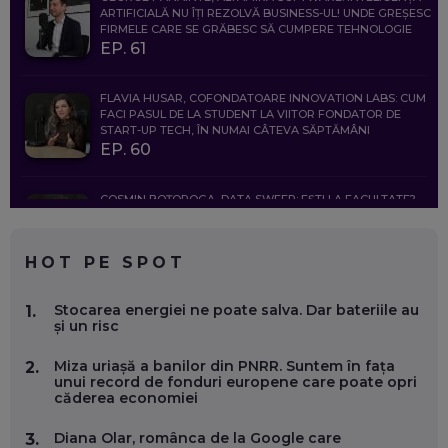
ARTIFICIALĂ NU ÎȚI REZOLVĂ BUSINESS-UL! UNDE GREȘESC
FIRMELE CARE SE GRĂBESC SĂ CUMPERE TEHNOLOGIE
EP. 61
FLAVIA HUSAR, COFONDATOARE INNOVATION LABS: CUM
FACI PASUL DE LA STUDENT LA VIITOR FONDATOR DE
START-UP TECH, ÎN NUMAI CÂTEVA SĂPTĂMÂNI
EP. 60
COSMIN BOȚOROGA, DATA SWEEP: EȘTI LA FACULTATE?
CE SĂ FOLOSEȘTI, CÂND ÎȚI TREBUIE CEVA MAI PRECIS CA
CHATGPT
EP. 59
HOT PE SPOT
MARIO GHENEA, COFONDATOR WORKFLOW TIME: CUM
Stocarea energiei ne poate salva. Dar bateriile au
1.
FOLOSEȘTI TEHNOLOGIA CA SĂ FII MAI BUN LA JOB. ȘI CUM
și un risc
SE VA SCHIMBA MUNCA, ÎN URMĂTORII ANI
EP. 58
Miza uriașă a banilor din PNRR. Suntem în fața
2.
unui record de fonduri europene care poate opri
căderea economiei
MARIUS PAȘCULEA, COFONDATOR AL KULTH: CUM
FOLOSEȘTI TEHNOLOGIA CA SĂ ÎȚI DESCHIZI DRUMUL
CĂTRE ARTĂ, LA NIVEL GLOBAL
Diana Olar, românca de la Google care
3.