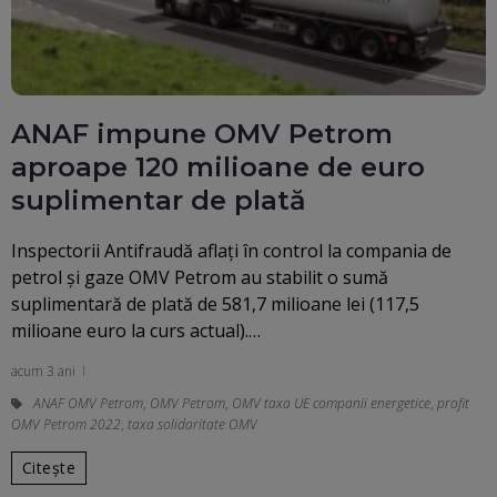
ANAF impune OMV Petrom
aproape 120 milioane de euro
suplimentar de plată
Inspectorii Antifraudă aflaţi în control la compania de
petrol şi gaze OMV Petrom au stabilit o sumă
suplimentară de plată de 581,7 milioane lei (117,5
milioane euro la curs actual).…
acum 3 ani
ANAF OMV Petrom
,
OMV Petrom
,
OMV taxa UE companii energetice
,
profit
OMV Petrom 2022
,
taxa solidaritate OMV
Citește