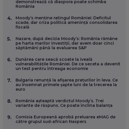
EP. 57
demonstrează că diaspora poate schimba
România
ANDREI AVĂDANEI, BIT SENTINEL: CUM ÎȚI PROTEJEZI
Moody’s menține ratingul României: Deficitul
4.
EFICIENT VIAȚA ONLINE. ȘI CARE SUNT PRIMII PAȘI ÎNTR-O
scade, dar criza politică amenință consolidarea
CARIERĂ DE „HACKER CU PERMIS”
fiscală
EP. 56
Nazare, după decizia Moody’s: România rămâne
5.
pe harta marilor investiții, dar avem doar cinci
DOINA VÎLCEANU, CONTENTSPEED: VREI SUCCES ONLINE?
săptămâni până la evaluarea S&P
ÎNVAȚĂ AEO ȘI GEO!
EP. 55
Dunărea care seacă scoate la iveală
6.
vulnerabilitățile României. De ce seceta a devenit
un test pentru întreaga economie
OLIVIU MATEI, HOLISUN: SOFTWARE DE LA CLUJ PENTRU
WASHINGTON, OCHELARI INTELIGENȚI ȘI FERME
Bulgaria renunță la afișarea prețurilor în leva. Ce
7.
VERTICALE FĂRĂ PĂMÂNT
au însemnat primele șapte luni de la trecerea la
EP. 54
euro
România așteaptă verdictul Moody’s. Trei
8.
VALENTIN VANCEA, CEO AL PATRIA BANK: AUTOMATIZĂM
variante de răspuns. Ce poate înclina balanța
PROCESE, DAR CE FACEM CÂND PICĂ BAZA DE DATE, LA
INSTITUȚIILE STATULUI?
Comisia Europeană aprobă preluarea eMAG de
9.
EP. 53
către grupul sud-african Naspers