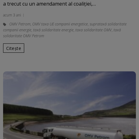
a trecut cu un amendament al coaliției,…
acum 3 ani
OMV Petrom
,
OMV taxa UE companii energetice
,
suprataxă solidaritate
companii energie
,
taxă solidaritate energie
,
taxa solidaritate OMV
,
taxă
solidaritate OMV Petrom
Citește