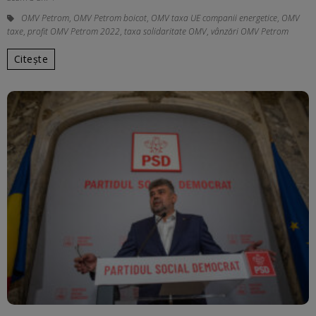
OMV Petrom
,
OMV Petrom boicot
,
OMV taxa UE companii energetice
,
OMV
taxe
,
profit OMV Petrom 2022
,
taxa solidaritate OMV
,
vânzări OMV Petrom
Citește