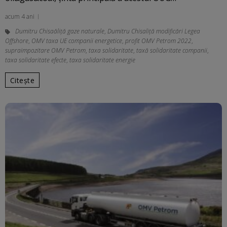
acum 4 ani
Dumitru Chisaăliță gaze naturale
,
Dumitru Chisaliță modificări Legea
Offshore
,
OMV taxa UE companii energetice
,
profit OMV Petrom 2022
,
supraimpozitare OMV Petrom
,
taxa solidaritate
,
taxă solidaritate companii
,
taxa solidaritate efecte
,
taxa solidaritate energie
Citește