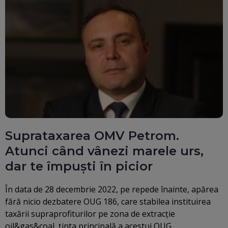
Suprataxarea OMV Petrom.
Atunci când vânezi marele urs,
dar te împuști în picior
În data de 28 decembrie 2022, pe repede înainte, apărea
fără nicio dezbatere OUG 186, care stabilea instituirea
taxării supraprofiturilor pe zona de extracție
oil&gas&coal, ținta principală a acestui OUG…