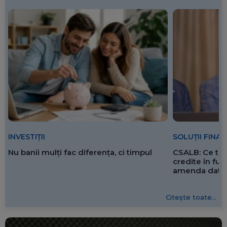
SOLUȚII FINA
INVESTIȚII
CSALB: Ce tre
Nu banii mulți fac diferența, ci timpul
credite în f
amenda dată 
Citește toate...