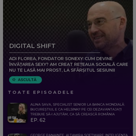
DIGITAL SHIFT
ADI FLOREA, FONDATOR SONEXY: CUM DEVINE
ÎNVĂȚAREA SEXY? AM CREAT REȚEAUA SOCIALĂ CARE
NU TE LASĂ MAI PROST, LA SFÂRȘITUL SESIUNII
ASCULTĂ
TOATE EPISOADELE
ALINA SAVA, SPECIALIST SENIOR LA BANCA MONDIALĂ:
BUCUREȘTIUL E CA HELSINKI! PE CEI DEZAVANTAJAȚI
TREBUIE SĂ-I AJUTĂM, CA SĂ CREASCĂ ROMÂNIA
EP. 62
GEORGE PANAINTE, ALTAMIRA SOFTWARE: INTELIGENȚA