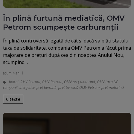
În plină furtună mediatică, OMV
Petrom scumpește carburanții
În plină controversă legată de cât şi dacă va plăti statului
taxa de solidaritate, compania OMV Petrom a făcut prima
majorare de preţuri după cea din noaptea Anului Nou,
scumpind…
acum 4 ani
boicot OMV Petrom
,
OMV Petrom
,
OMV preţ motorină
,
OMV taxa UE
companii energetice
,
preț benzină
,
preț benzină OMV Petrom
,
preț motorină
Citește