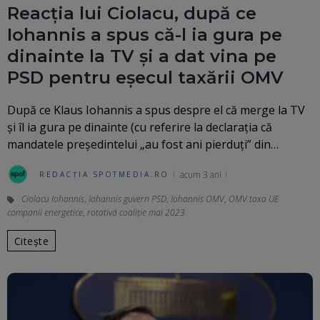
Reacția lui Ciolacu, după ce
Iohannis a spus că-l ia gura pe
dinainte la TV și a dat vina pe
PSD pentru eșecul taxării OMV
După ce Klaus Iohannis a spus despre el că merge la TV
şi îl ia gura pe dinainte (cu referire la declaraţia că
mandatele președintelui „au fost ani pierduți” din…
acum 3 ani
REDACȚIA SPOTMEDIA.RO
Ciolacu Iohannis
,
Iohannis guvern PSD
,
Iohannis OMV
,
OMV taxa UE
companii energetice
,
rotativă coaliție mai 2023
Citește