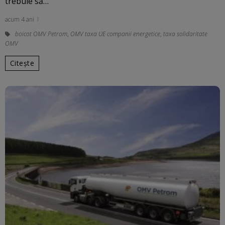
trebuie să…
acum 4 ani
boicot OMV Petrom
,
OMV taxa UE companii energetice
,
taxa solidaritate
OMV
Citește