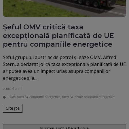
Şeful OMV critică taxa
excepţională planificată de UE
pentru companiile energetice
Şeful grupului austriac de petrol şi gaze OMV, Alfred
Stern, a declarat joi că taxa excepţională planificată de UE
ar putea avea un impact uriaş asupra companiilor
energetice şi a…
acum 4 ani
OMV taxa UE companii energetice
,
taxa UE profit companii energetice
Citește
Nu mai sunt alte articole