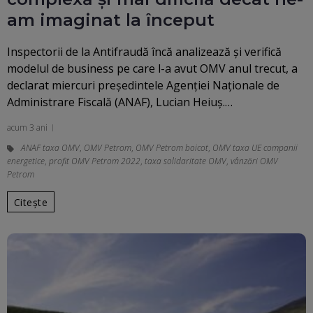
am imaginat la început
Inspectorii de la Antifraudă încă analizează şi verifică
modelul de business pe care l-a avut OMV anul trecut, a
declarat miercuri preşedintele Agenţiei Naţionale de
Administrare Fiscală (ANAF), Lucian Heiuş.…
acum 3 ani
ANAF taxa OMV
,
OMV Petrom
,
OMV Petrom boicot
,
OMV taxa UE companii
energetice
,
profit OMV Petrom 2022
,
taxa solidaritate OMV
,
vânzări OMV
Petrom
Citește