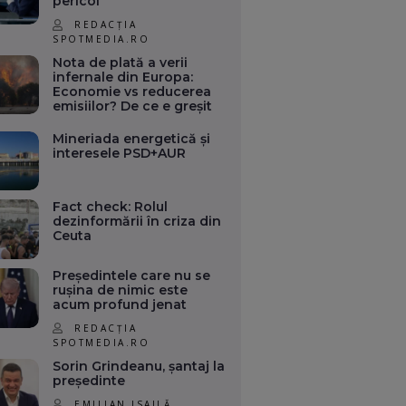
pericol
REDACȚIA
SPOTMEDIA.RO
Nota de plată a verii
infernale din Europa:
Economie vs reducerea
emisiilor? De ce e greșit
Mineriada energetică și
interesele PSD+AUR
Fact check: Rolul
dezinformării în criza din
Ceuta
Președintele care nu se
rușina de nimic este
acum profund jenat
REDACȚIA
SPOTMEDIA.RO
Sorin Grindeanu, șantaj la
președinte
EMILIAN ISAILĂ