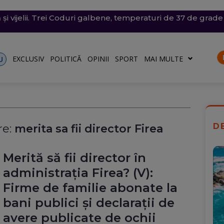
siunile SUA, să înceteze atacurile care au oprit exporturile
a intrat din România în Bulgaria și a explodat aproape de
și vijelii. Trei Coduri galbene, temperaturi de 37 de grade
chete și drone asupra Kievului. Trei oameni, inclusiv un co
e săptămâna viitoare. Accesul se va face în etape. Iată ce s
are
UPDATE
Reacția MApN
EXCLUSIV
POLITICĂ
OPINII
SPORT
MAI MULTE
U
D
e:
merita sa fii director Firea
Merită să fii director în
administrația Firea? (V):
Firme de familie abonate la
bani publici și declarații de
avere publicate de ochii