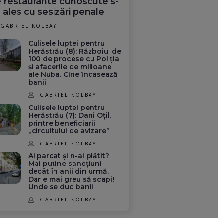
 restaurante cunoscute s-
 ales cu sesizări penale
GABRIEL KOLBAY
Culisele luptei pentru
Herăstrău (8): Războiul de
100 de procese cu Poliția
și afacerile de milioane
ale Nuba. Cine încasează
banii
GABRIEL KOLBAY
Culisele luptei pentru
Herăstrău (7): Dani Oțil,
printre beneficiarii
„circuitului de avizare”
GABRIEL KOLBAY
Ai parcat și n-ai plătit?
Mai puține sancțiuni
decât în anii din urmă.
Dar e mai greu să scapi!
Unde se duc banii
GABRIEL KOLBAY