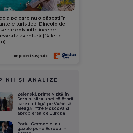
ecia pe care nu o găsești în
iantele turistice. Dincolo de
aseele obișnuite începe
evărata aventură (Galerie
to)
un proiect susținut de
PINII ȘI ANALIZE
Zelenski, prima vizită în
Serbia. Miza unei călătorii
care îl obligă pe Vučić să
aleagă între Moscova și
apropierea de Europa
Pariul Germaniei cu
gazele pune Europa în