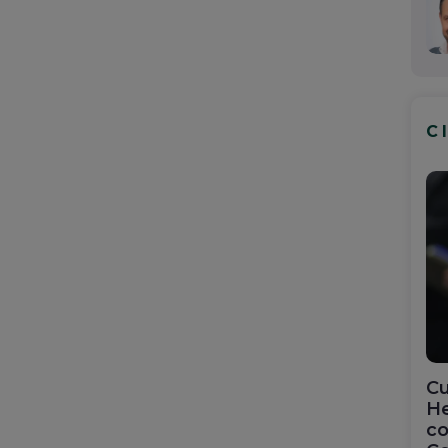
C
Cu
He
co