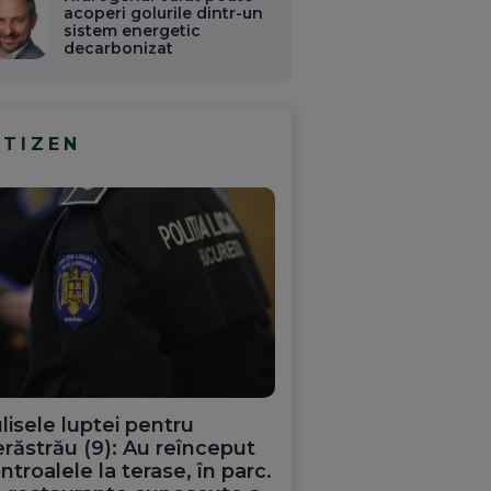
acoperi golurile dintr-un
sistem energetic
decarbonizat
ITIZEN
lisele luptei pentru
răstrău (9): Au reînceput
ntroalele la terase, în parc.