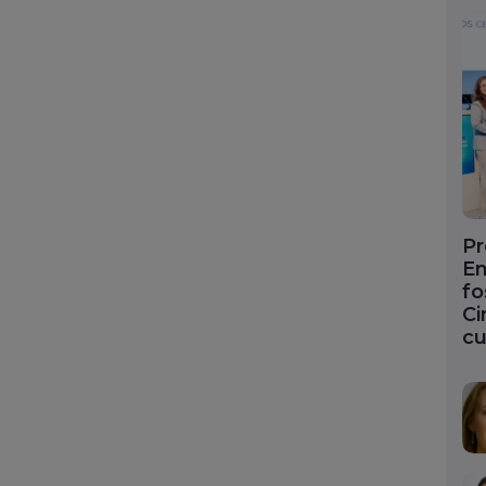
Pr
En
fo
Ci
cu