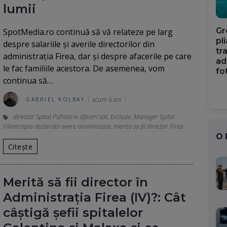
lumii
Gr
SpotMedia.ro continuă să vă relateze pe larg
pl
despre salariile și averile directorilor din
tr
administrația Firea, dar și despre afacerile pe care
ad
le fac familiile acestora. De asemenea, vom
fo
continua să…
acum 6 ani
GABRIEL KOLBAY
director Spital Psihiatrie afaceri sot
,
Exclusiv
,
Manager Spital
Filantropia declaratii avere anonimizate
,
merita sa fii director Firea
O
Citește
Merită să fii director în
Administrația Firea (IV)?: Cât
câștigă șefii spitalelor