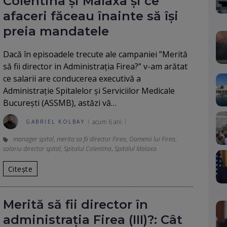
Colentina și Malaxa și ce
afaceri făceau înainte să își
preia mandatele
Dacă în episoadele trecute ale campaniei ”Merită
să fii director in Administrația Firea?” v-am arătat
ce salarii are conducerea executivă a
Administrație Spitalelor și Serviciilor Medicale
București (ASSMB), astăzi vă…
acum 6 ani
GABRIEL KOLBAY
manager spital
,
merita sa fii director Firea
,
Oamenii lui Firea
,
salariu director spital
,
Spitalul Colentina
,
Spitalul Malaxa
Citește
Merită să fii director în
administrația Firea (III)?: Cât