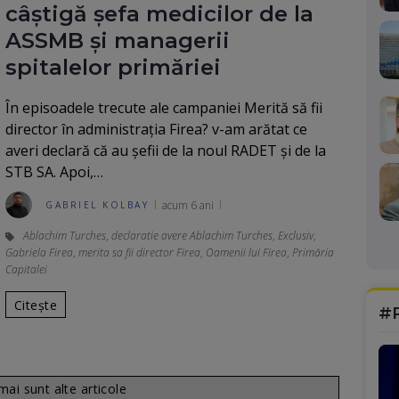
câștigă șefa medicilor de la
ASSMB și managerii
spitalelor primăriei
În episoadele trecute ale campaniei Merită să fii
director în administrația Firea? v-am arătat ce
averi declară că au șefii de la noul RADET și de la
STB SA. Apoi,…
acum 6 ani
GABRIEL KOLBAY
Ablachim Turches
,
declaratie avere Ablachim Turches
,
Exclusiv
,
Gabriela Firea
,
merita sa fii director Firea
,
Oamenii lui Firea
,
Primăria
Capitalei
Citește
#
ai sunt alte articole