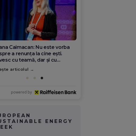
ana Olar, românca de la Google
re demonstrează că diaspora
ate schimba România
ește articolul
powered by
UROPEAN
USTAINABLE ENERGY
EEK