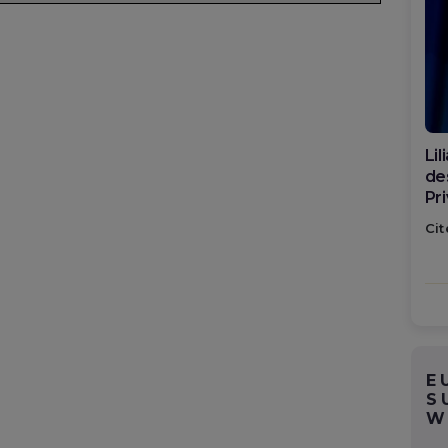
Di
ca
po
Cit
E
S
W