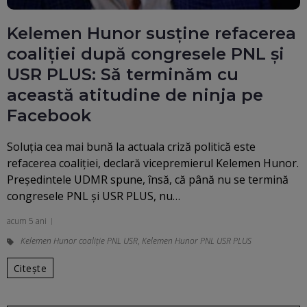
Kelemen Hunor susţine refacerea
coaliţiei după congresele PNL şi
USR PLUS: Să terminăm cu
această atitudine de ninja pe
Facebook
Soluţia cea mai bună la actuala criză politică este
refacerea coaliţiei, declară vicepremierul Kelemen Hunor.
Preşedintele UDMR spune, însă, că până nu se termină
congresele PNL şi USR PLUS, nu…
acum 5 ani
Kelemen Hunor coaliţie PNL USR
,
Kelemen Hunor PNL USR PLUS
Citește