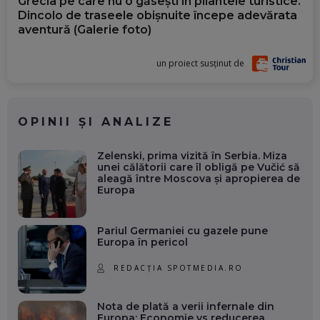
Grecia pe care nu o găsești în pliantele turistice.
Dincolo de traseele obișnuite începe adevărata
aventură (Galerie foto)
un proiect susținut de
OPINII ȘI ANALIZE
Zelenski, prima vizită în Serbia. Miza
unei călătorii care îl obligă pe Vučić să
aleagă între Moscova și apropierea de
Europa
Pariul Germaniei cu gazele pune
Europa în pericol
REDACȚIA SPOTMEDIA.RO
Nota de plată a verii infernale din
Europa: Economie vs reducerea