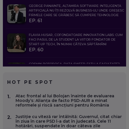
GEORGE PANAINTE, ALTAMIRA SOFTWARE: INTELIGENȚA
ARTIFICIALĂ NU ÎȚI REZOLVĂ BUSINESS-UL! UNDE GREȘESC
FIRMELE CARE SE GRĂBESC SĂ CUMPERE TEHNOLOGIE
EP. 61
FLAVIA HUSAR, COFONDATOARE INNOVATION LABS: CUM
FACI PASUL DE LA STUDENT LA VIITOR FONDATOR DE
START-UP TECH, ÎN NUMAI CÂTEVA SĂPTĂMÂNI
EP. 60
COSMIN BOȚOROGA, DATA SWEEP: EȘTI LA FACULTATE?
CE SĂ FOLOSEȘTI, CÂND ÎȚI TREBUIE CEVA MAI PRECIS CA
CHATGPT
EP. 59
HOT PE SPOT
MARIO GHENEA, COFONDATOR WORKFLOW TIME: CUM
Atac frontal al lui Bolojan înainte de evaluarea
1.
FOLOSEȘTI TEHNOLOGIA CA SĂ FII MAI BUN LA JOB. ȘI CUM
Moody’s: Alianța de facto PSD-AUR a minat
SE VA SCHIMBA MUNCA, ÎN URMĂTORII ANI
reformele și riscă sancțiuni pentru România
EP. 58
Justiție cu viteză rar întâlnită: Guvernul, citat chiar
2.
în ziua în care PSD l-a dat în judecată. Cele 11
MARIUS PAȘCULEA, COFONDATOR AL KULTH: CUM
hotărâri, suspendate în doar câteva zile
FOLOSEȘTI TEHNOLOGIA CA SĂ ÎȚI DESCHIZI DRUMUL