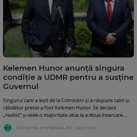
Kelemen Hunor anunță singura
condiție a UDMR pentru a susține
Guvernul
Singurul care a ieşit de la Cotroceni şi a răspuns calm şi
răbdător presei a fost Kelemen Hunor. Se declară
„realist” şi vede o majoritate abia la a doua încercare.…
acum 3 luni
REDACȚIA SPOTMEDIA.RO