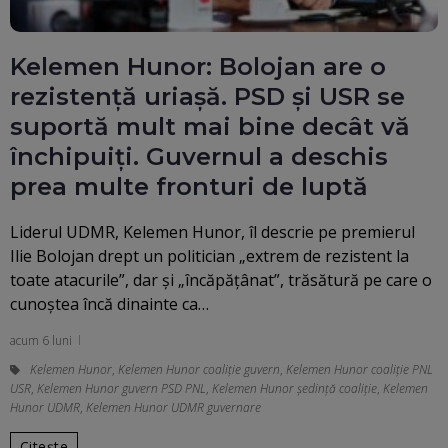
Kelemen Hunor: Bolojan are o
rezistență uriașă. PSD și USR se
suportă mult mai bine decât vă
închipuiți. Guvernul a deschis
prea multe fronturi de luptă
Liderul UDMR, Kelemen Hunor, îl descrie pe premierul
Ilie Bolojan drept un politician „extrem de rezistent la
toate atacurile”, dar și „încăpățânat”, trăsătură pe care o
cunoștea încă dinainte ca…
acum 6 luni
Kelemen Hunor
,
Kelemen Hunor coaliție guvern
,
Kelemen Hunor coaliţie PNL
USR
,
Kelemen Hunor guvern PSD PNL
,
Kelemen Hunor ședință coaliție
,
Kelemen
Hunor UDMR
,
Kelemen Hunor UDMR guvernare
Citește