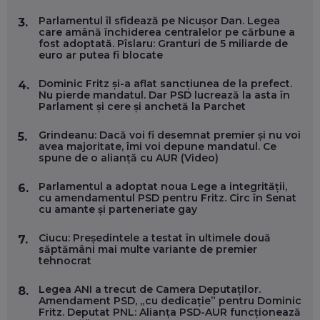
CĂTRE ARTĂ, LA NIVEL GLOBAL
EP. 57
Parlamentul îl sfidează pe Nicușor Dan. Legea
3.
care amână închiderea centralelor pe cărbune a
fost adoptată. Pîslaru: Granturi de 5 miliarde de
euro ar putea fi blocate
ANDREI AVĂDANEI, BIT SENTINEL: CUM ÎȚI PROTEJEZI
EFICIENT VIAȚA ONLINE. ȘI CARE SUNT PRIMII PAȘI ÎNTR-O
CARIERĂ DE „HACKER CU PERMIS”
Dominic Fritz și-a aflat sancțiunea de la prefect.
4.
EP. 56
Nu pierde mandatul. Dar PSD lucrează la asta în
Parlament și cere și anchetă la Parchet
DOINA VÎLCEANU, CONTENTSPEED: VREI SUCCES ONLINE?
Grindeanu: Dacă voi fi desemnat premier și nu voi
5.
ÎNVAȚĂ AEO ȘI GEO!
avea majoritate, îmi voi depune mandatul. Ce
spune de o alianță cu AUR (Video)
EP. 55
Parlamentul a adoptat noua Lege a integrității,
6.
cu amendamentul PSD pentru Fritz. Circ în Senat
OLIVIU MATEI, HOLISUN: SOFTWARE DE LA CLUJ PENTRU
cu amante și parteneriate gay
WASHINGTON, OCHELARI INTELIGENȚI ȘI FERME
VERTICALE FĂRĂ PĂMÂNT
EP. 54
Ciucu: Președintele a testat în ultimele două
7.
săptămâni mai multe variante de premier
tehnocrat
VALENTIN VANCEA, CEO AL PATRIA BANK: AUTOMATIZĂM
PROCESE, DAR CE FACEM CÂND PICĂ BAZA DE DATE, LA
Legea ANI a trecut de Camera Deputaților.
8.
INSTITUȚIILE STATULUI?
Amendament PSD, „cu dedicație” pentru Dominic
EP. 53
Fritz. Deputat PNL: Alianța PSD-AUR funcționează