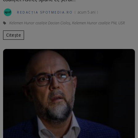
acum 5 ani
REDACȚIA SPOTMEDIA.RO
Kelemen Hunor coaliție Dacian Cioloș
,
Kelemen Hunor coaliţie PNL USR
Citește