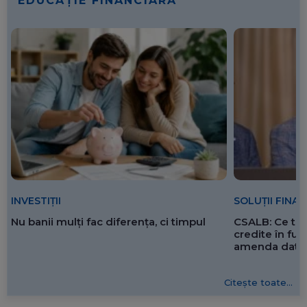
EDUCAȚIE FINANCIARĂ
SOLUȚII FINA
INVESTIȚII
CSALB: Ce tre
Nu banii mulți fac diferența, ci timpul
credite în f
amenda dată 
Citește toate...