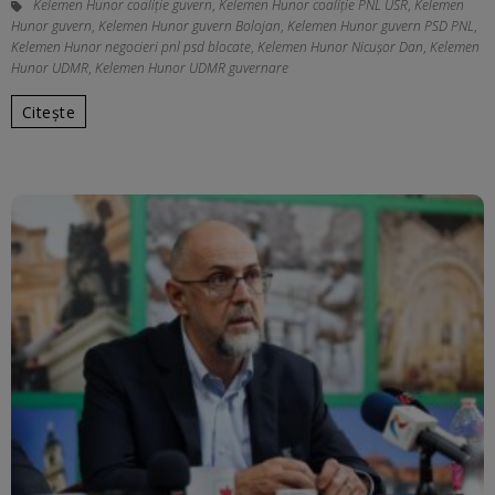
Kelemen Hunor coaliție guvern
,
Kelemen Hunor coaliţie PNL USR
,
Kelemen
Hunor guvern
,
Kelemen Hunor guvern Bolojan
,
Kelemen Hunor guvern PSD PNL
,
Kelemen Hunor negocieri pnl psd blocate
,
Kelemen Hunor Nicușor Dan
,
Kelemen
Hunor UDMR
,
Kelemen Hunor UDMR guvernare
Citește