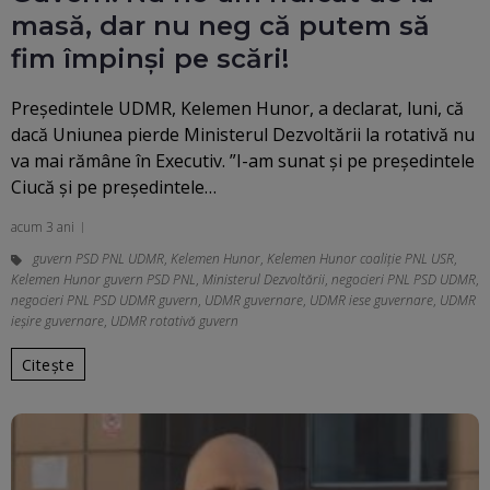
masă, dar nu neg că putem să
fim împinși pe scări!
Președintele UDMR, Kelemen Hunor, a declarat, luni, că
dacă Uniunea pierde Ministerul Dezvoltării la rotativă nu
va mai rămâne în Executiv. ”I-am sunat şi pe preşedintele
Ciucă şi pe preşedintele…
acum 3 ani
guvern PSD PNL UDMR
,
Kelemen Hunor
,
Kelemen Hunor coaliţie PNL USR
,
Kelemen Hunor guvern PSD PNL
,
Ministerul Dezvoltării
,
negocieri PNL PSD UDMR
,
negocieri PNL PSD UDMR guvern
,
UDMR guvernare
,
UDMR iese guvernare
,
UDMR
ieșire guvernare
,
UDMR rotativă guvern
Citește