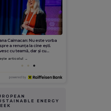
liana Caimacan: Nu este vorba
pre a renunța la cine ești.
ivesc cu teamă, dar și cu
eranță ceea ce se întâmplă în
ește articolul
mânia
powered by
UROPEAN
USTAINABLE ENERGY
EEK