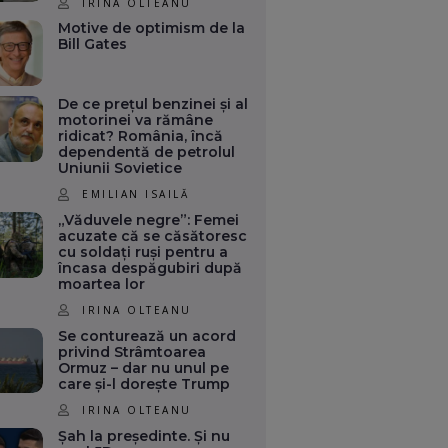
IRINA OLTEANU
Motive de optimism de la
Bill Gates
De ce prețul benzinei și al
motorinei va rămâne
ridicat? România, încă
dependentă de petrolul
Uniunii Sovietice
EMILIAN ISAILĂ
„Văduvele negre”: Femei
acuzate că se căsătoresc
cu soldați ruși pentru a
încasa despăgubiri după
moartea lor
IRINA OLTEANU
Se conturează un acord
privind Strâmtoarea
Ormuz – dar nu unul pe
care și-l dorește Trump
IRINA OLTEANU
Șah la președinte. Și nu