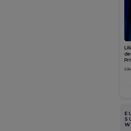
Li
des
Pr
sp
Cit
Ro
E
S
W