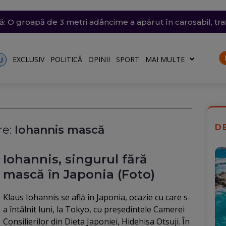
ânia: Transelectrica va putea deconecta marii consumatori
trat azi un nou record absolut de temperatură
n nordul Angliei: O defecțiune electrică provoacă întârzieri
ă: O groapă de 3 metri adâncime a apărut în carosabil, trafi
n Dunăre a fost amânată din nou. Crește riscul pentru C
talele nu vor fi afectate
EXCLUSIV
POLITICĂ
OPINII
SPORT
MAI MULTE
U
D
e:
Iohannis mască
Iohannis, singurul fără
mască în Japonia (Foto)
Klaus Iohannis se află în Japonia, ocazie cu care s-
a întâlnit luni, la Tokyo, cu preşedintele Camerei
Consilierilor din Dieta Japoniei, Hidehisa Otsuji. În