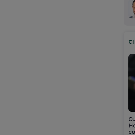
C
Cu
He
co