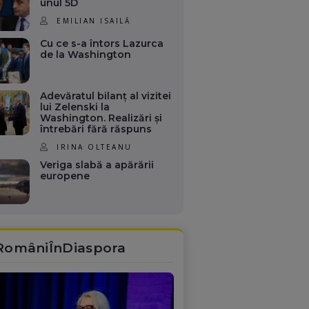
unul 5D
EMILIAN ISAILĂ
Cu ce s-a întors Lazurca
de la Washington
Adevăratul bilanț al vizitei
lui Zelenski la
Washington. Realizări și
întrebări fără răspuns
IRINA OLTEANU
Veriga slabă a apărării
europene
RomâniÎnDiaspora