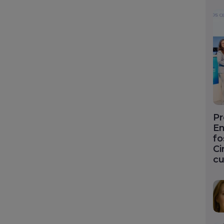
Pr
En
fo
Ci
cu