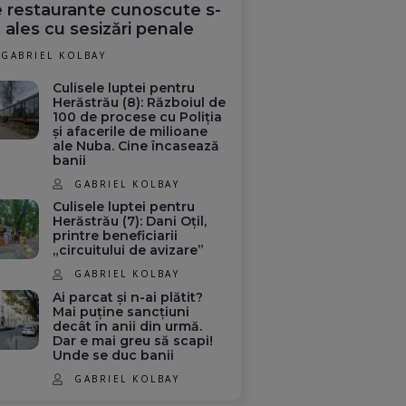
 restaurante cunoscute s-
 ales cu sesizări penale
GABRIEL KOLBAY
Culisele luptei pentru
Herăstrău (8): Războiul de
100 de procese cu Poliția
și afacerile de milioane
ale Nuba. Cine încasează
banii
GABRIEL KOLBAY
Culisele luptei pentru
Herăstrău (7): Dani Oțil,
printre beneficiarii
„circuitului de avizare”
GABRIEL KOLBAY
Ai parcat și n-ai plătit?
Mai puține sancțiuni
decât în anii din urmă.
Dar e mai greu să scapi!
Unde se duc banii
GABRIEL KOLBAY