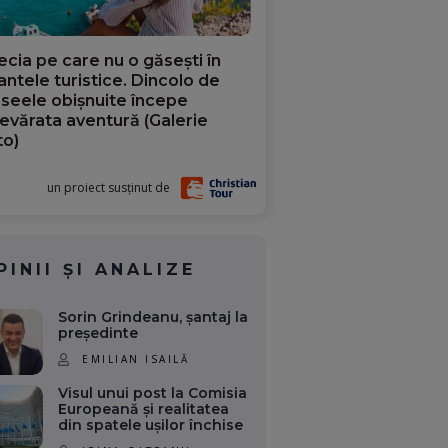
ecia pe care nu o găsești în
iantele turistice. Dincolo de
aseele obișnuite începe
evărata aventură (Galerie
to)
un proiect susținut de
PINII ȘI ANALIZE
Sorin Grindeanu, șantaj la
președinte
EMILIAN ISAILĂ
Visul unui post la Comisia
Europeană și realitatea
din spatele ușilor închise