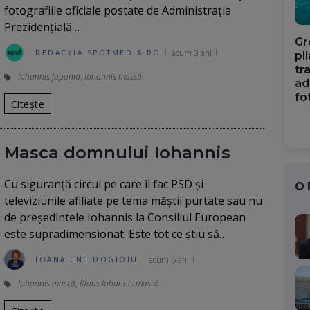
fotografiile oficiale postate de Administraţia
Prezidenţială…
Gr
acum 3 ani
REDACȚIA SPOTMEDIA.RO
pl
tr
Iohannis Japonia
,
Iohannis mască
ad
fo
Citește
Masca domnului Iohannis
Cu siguranță circul pe care îl fac PSD și
O
televiziunile afiliate pe tema măștii purtate sau nu
de președintele Iohannis la Consiliul European
este supradimensionat. Este tot ce știu să…
acum 6 ani
IOANA ENE DOGIOIU
Iohannis mască
,
Klaus Iohannis mască