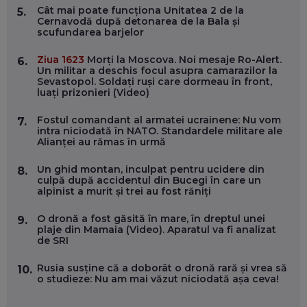
ÎNVAȚĂ AEO ȘI GEO!
Cât mai poate funcționa Unitatea 2 de la
5.
Cernavodă după detonarea de la Bala și
EP. 55
scufundarea barjelor
Ziua 1623
Morți la Moscova. Noi mesaje Ro-Alert.
6.
OLIVIU MATEI, HOLISUN: SOFTWARE DE LA CLUJ PENTRU
Un militar a deschis focul asupra camarazilor la
WASHINGTON, OCHELARI INTELIGENȚI ȘI FERME
Sevastopol. Soldați ruși care dormeau în front,
VERTICALE FĂRĂ PĂMÂNT
luați prizonieri (Video)
EP. 54
Fostul comandant al armatei ucrainene: Nu vom
7.
intra niciodată în NATO. Standardele militare ale
VALENTIN VANCEA, CEO AL PATRIA BANK: AUTOMATIZĂM
Alianței au rămas în urmă
PROCESE, DAR CE FACEM CÂND PICĂ BAZA DE DATE, LA
INSTITUȚIILE STATULUI?
EP. 53
Un ghid montan, inculpat pentru ucidere din
8.
culpă după accidentul din Bucegi în care un
alpinist a murit și trei au fost răniți
VOICU OPREAN (AROBS): CUM CONSTRUIEȘTI O COMPANIE
GLOBALĂ, FĂRĂ SĂ PIERZI LEGĂTURA CU COMUNITATEA
O dronă a fost găsită în mare, în dreptul unei
9.
TA LOCALĂ - ȘI CE SĂ DAI ÎNAPOI
plaje din Mamaia (Video). Aparatul va fi analizat
EP. 52
de SRI
ROBERT GRAUR, FOMO: SPEAKERUL PE SCENĂ, INVITATUL
Rusia susține că a doborât o dronă rară și vrea să
10.
ÎN SALĂ, DAR ÎNVĂȚĂM UNII DE LA CEILALȚI. VIN JASON
o studieze: Nu am mai văzut niciodată așa ceva!
DERULO, STEVEN BARTLETT ȘI ALȚI PESTE 60 DE
ANTREPRENORI