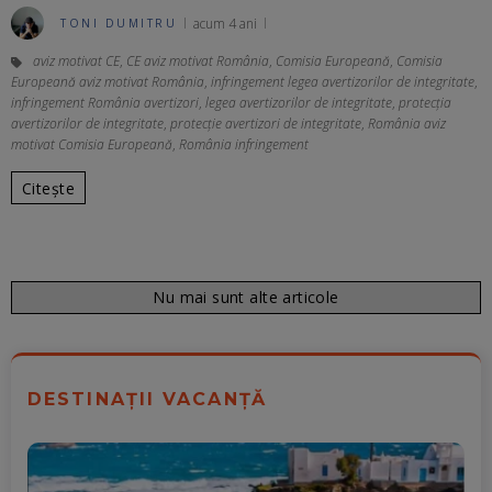
acum 4 ani
TONI DUMITRU
aviz motivat CE
,
CE aviz motivat România
,
Comisia Europeană
,
Comisia
Europeană aviz motivat România
,
infringement legea avertizorilor de integritate
,
infringement România avertizori
,
legea avertizorilor de integritate
,
protecția
avertizorilor de integritate
,
protecție avertizori de integritate
,
România aviz
motivat Comisia Europeană
,
România infringement
Citește
Nu mai sunt alte articole
DESTINAȚII VACANȚĂ