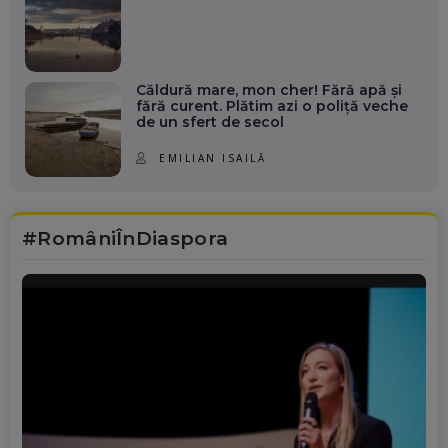
Căldură mare, mon cher! Fără apă și
fără curent. Plătim azi o poliță veche
de un sfert de secol
EMILIAN ISAILĂ
#RomâniÎnDiaspora