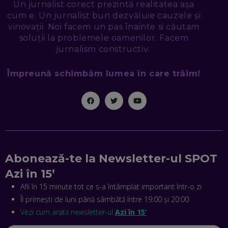
NICOLAE ȚIBRIGAN, DIGITAL FORENSIC TEAM: CUM ÎȚI DAI
Un jurnalist corect prezintă realitatea așa
SEAMA CĂ CINEVA ÎNCEARCĂ SĂ TE MANIPULEZE, ONLINE.
cum e. Un jurnalist bun dezvăluie cauzele și
CE-AM ÎNVĂȚAT DIN EPISODUL GEORGESCU
vinovații. Noi facem un pas înainte si căutam
EP. 46
soluții la problemele oamenilor. Facem
jurnalism constructiv.
MIHAI CEPOI, JOBFUL: SCHIMBĂM MODUL ÎN CARE APLICI
LA JOB! CUM DEMONSTREZI ABILITĂȚI ȘI CÂȘTIGI PREMII
Împreună schimbăm lumea în care trăim!
EP. 45
ANTONIO ENACHE, SENSE4FIT: CUM TE AJUTĂ
TEHNOLOGIA SĂ FACI SPORT, SĂ FII MAI COMPETITIV ȘI SĂ
CÂȘTIGI
EP. 44
CRISTIAN GROZEA, BEEFAST: PREGĂTIM CEL MAI BUN
Abonează-te la Newsletter-ul SPOT
DISPECERAT AUTOMAT DE PE PIAȚĂ! CUM POATE
REVOLUȚIONA LIVRĂRILE RAPIDE, DIN ROMÂNIA PÂNĂ ÎN
Azi în 15’
ASIA
EP. 43
Afli în 15 minute tot ce s-a întâmplat important într-o zi
Îl primești de luni până sâmbătă între 19:00 și 20:00
ANDREI NICOARĂ, EXPERT ÎN E-GUVERNARE: N-O SĂ NE
MAI MEARGĂ PREA MULT CU MANȚOGĂRII! DACĂ NU NE
Vezi cum arată newsletter-ul
Azi în 15’
RESPECTĂM OBLIGAȚIILE EUROPENE, VOM AVEA
PROBLEME