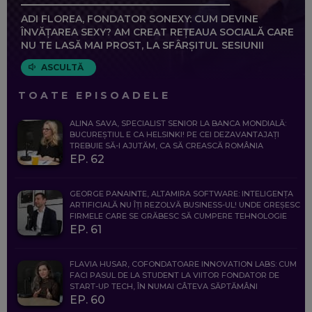
ADI FLOREA, FONDATOR SONEXY: CUM DEVINE
ÎNVĂȚAREA SEXY? AM CREAT REȚEAUA SOCIALĂ CARE
NU TE LASĂ MAI PROST, LA SFÂRȘITUL SESIUNII
ASCULTĂ
TOATE EPISOADELE
ALINA SAVA, SPECIALIST SENIOR LA BANCA MONDIALĂ:
BUCUREȘTIUL E CA HELSINKI! PE CEI DEZAVANTAJAȚI
TREBUIE SĂ-I AJUTĂM, CA SĂ CREASCĂ ROMÂNIA
EP. 62
GEORGE PANAINTE, ALTAMIRA SOFTWARE: INTELIGENȚA
ARTIFICIALĂ NU ÎȚI REZOLVĂ BUSINESS-UL! UNDE GREȘESC
FIRMELE CARE SE GRĂBESC SĂ CUMPERE TEHNOLOGIE
EP. 61
FLAVIA HUSAR, COFONDATOARE INNOVATION LABS: CUM
FACI PASUL DE LA STUDENT LA VIITOR FONDATOR DE
START-UP TECH, ÎN NUMAI CÂTEVA SĂPTĂMÂNI
EP. 60