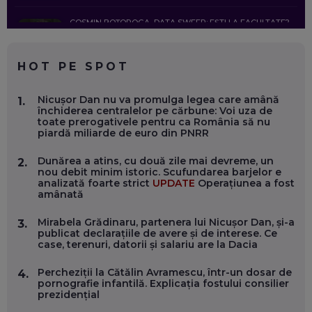
COSMIN BOȚOROGA, DATA SWEEP: EȘTI LA FACULTATE?
CE SĂ FOLOSEȘTI, CÂND ÎȚI TREBUIE CEVA MAI PRECIS CA
CHATGPT
EP. 59
HOT PE SPOT
MARIO GHENEA, COFONDATOR WORKFLOW TIME: CUM
Nicușor Dan nu va promulga legea care amână
1.
FOLOSEȘTI TEHNOLOGIA CA SĂ FII MAI BUN LA JOB. ȘI CUM
închiderea centralelor pe cărbune: Voi uza de
SE VA SCHIMBA MUNCA, ÎN URMĂTORII ANI
toate prerogativele pentru ca România să nu
EP. 58
piardă miliarde de euro din PNRR
Dunărea a atins, cu două zile mai devreme, un
2.
MARIUS PAȘCULEA, COFONDATOR AL KULTH: CUM
nou debit minim istoric. Scufundarea barjelor e
FOLOSEȘTI TEHNOLOGIA CA SĂ ÎȚI DESCHIZI DRUMUL
analizată foarte strict
UPDATE
Operațiunea a fost
CĂTRE ARTĂ, LA NIVEL GLOBAL
amânată
EP. 57
Mirabela Grădinaru, partenera lui Nicușor Dan, și-a
3.
publicat declarațiile de avere și de interese. Ce
ANDREI AVĂDANEI, BIT SENTINEL: CUM ÎȚI PROTEJEZI
case, terenuri, datorii și salariu are la Dacia
EFICIENT VIAȚA ONLINE. ȘI CARE SUNT PRIMII PAȘI ÎNTR-O
CARIERĂ DE „HACKER CU PERMIS”
EP. 56
Percheziții la Cătălin Avramescu, într-un dosar de
4.
pornografie infantilă. Explicația fostului consilier
prezidențial
DOINA VÎLCEANU, CONTENTSPEED: VREI SUCCES ONLINE?