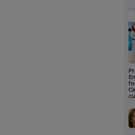
Pr
En
fo
Ci
cu