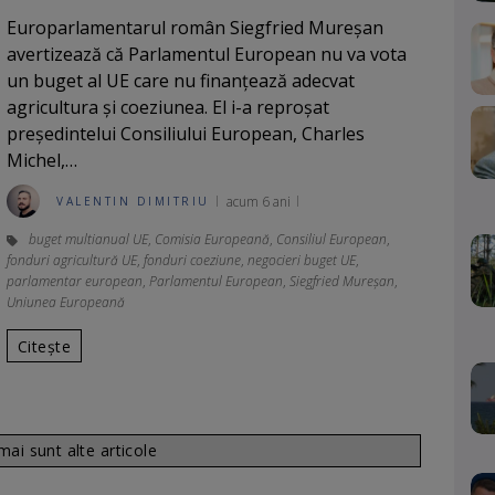
Europarlamentarul român Siegfried Mureșan
avertizează că Parlamentul European nu va vota
un buget al UE care nu finanțează adecvat
agricultura și coeziunea. El i-a reproșat
președintelui Consiliului European, Charles
Michel,…
acum 6 ani
VALENTIN DIMITRIU
buget multianual UE
,
Comisia Europeană
,
Consiliul European
,
fonduri agricultură UE
,
fonduri coeziune
,
negocieri buget UE
,
parlamentar european
,
Parlamentul European
,
Siegfried Mureșan
,
Uniunea Europeană
Citește
ai sunt alte articole