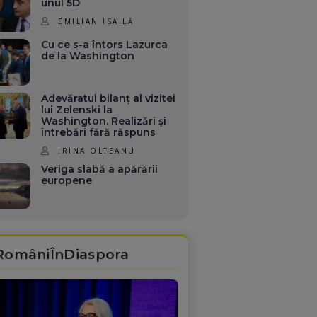
unul 5D
EMILIAN ISAILĂ
Cu ce s-a întors Lazurca
de la Washington
Adevăratul bilanț al vizitei
lui Zelenski la
Washington. Realizări și
întrebări fără răspuns
IRINA OLTEANU
Veriga slabă a apărării
europene
RomâniÎnDiaspora