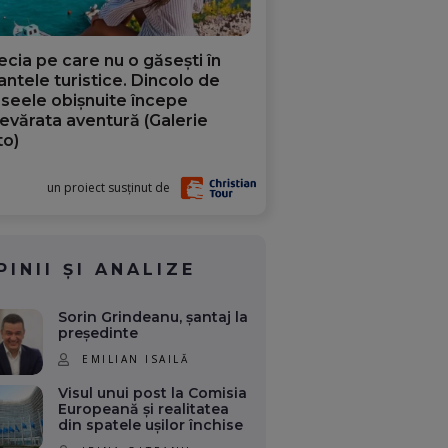
ecia pe care nu o găsești în
iantele turistice. Dincolo de
aseele obișnuite începe
evărata aventură (Galerie
to)
un proiect susținut de
PINII ȘI ANALIZE
Sorin Grindeanu, șantaj la
președinte
EMILIAN ISAILĂ
Visul unui post la Comisia
Europeană și realitatea
din spatele ușilor închise