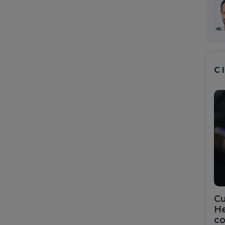
C
Cu
He
co