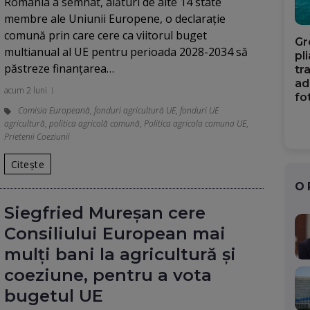
România a semnat, alături de alte 14 state
membre ale Uniunii Europene, o declarație
comună prin care cere ca viitorul buget
Gr
multianual al UE pentru perioada 2028-2034 să
pl
păstreze finanțarea…
tr
ad
acum 2 luni
fo
Comisia Europeană
,
fonduri agricultură UE
,
fonduri UE
agricultură
,
politica agricolă comună
,
Politica agricola comuna UE
,
Prietenii Coeziunii
Citește
O
Siegfried Mureșan cere
Consiliului European mai
mulți bani la agricultură și
coeziune, pentru a vota
bugetul UE