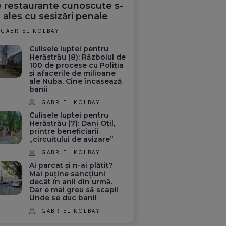
 restaurante cunoscute s-
 ales cu sesizări penale
GABRIEL KOLBAY
Culisele luptei pentru
Herăstrău (8): Războiul de
100 de procese cu Poliția
și afacerile de milioane
ale Nuba. Cine încasează
banii
GABRIEL KOLBAY
Culisele luptei pentru
Herăstrău (7): Dani Oțil,
printre beneficiarii
„circuitului de avizare”
GABRIEL KOLBAY
Ai parcat și n-ai plătit?
Mai puține sancțiuni
decât în anii din urmă.
Dar e mai greu să scapi!
Unde se duc banii
GABRIEL KOLBAY