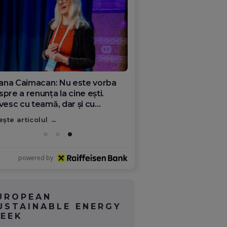
ana Olar, românca de la Google
re demonstrează că diaspora
ate schimba România
ește articolul
powered by
UROPEAN
USTAINABLE ENERGY
EEK