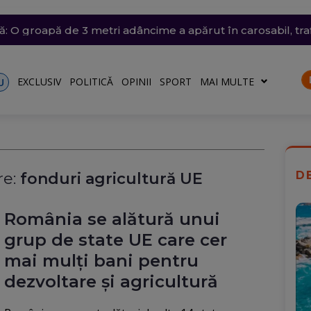
ânia: Transelectrica va putea deconecta marii consumatori
trat azi un nou record absolut de temperatură
n nordul Angliei: O defecțiune electrică provoacă întârzieri
ă: O groapă de 3 metri adâncime a apărut în carosabil, trafi
n Dunăre a fost amânată din nou. Crește riscul pentru C
talele nu vor fi afectate
EXCLUSIV
POLITICĂ
OPINII
SPORT
MAI MULTE
U
D
e:
fonduri agricultură UE
România se alătură unui
grup de state UE care cer
mai mulți bani pentru
dezvoltare și agricultură