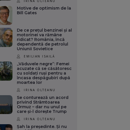
IRINA OLTEANU
Motive de optimism de la
Bill Gates
De ce prețul benzinei și al
motorinei va rămâne
ridicat? România, încă
dependentă de petrolul
Uniunii Sovietice
EMILIAN ISAILĂ
„Văduvele negre”: Femei
acuzate că se căsătoresc
cu soldați ruși pentru a
încasa despăgubiri după
moartea lor
IRINA OLTEANU
Se conturează un acord
privind Strâmtoarea
Ormuz – dar nu unul pe
care și-l dorește Trump
IRINA OLTEANU
Șah la președinte. Și nu