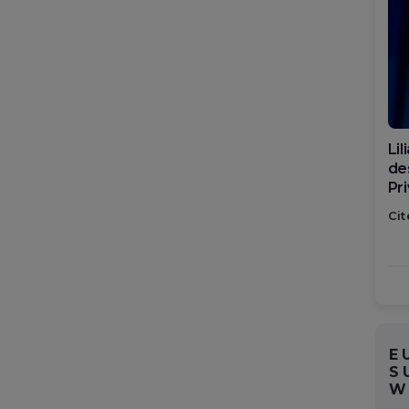
Di
ca
po
Cit
E
S
W