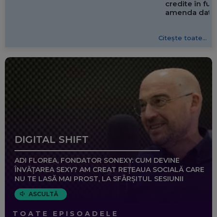
credite în f
amenda dată 
Citește toate...
DIGITAL SHIFT
ADI FLOREA, FONDATOR SONEXY: CUM DEVINE
ÎNVĂȚAREA SEXY? AM CREAT REȚEAUA SOCIALĂ CARE
NU TE LASĂ MAI PROST, LA SFÂRȘITUL SESIUNII
ASCULTĂ
TOATE EPISOADELE