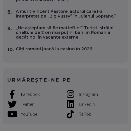
A murit Vincent Pastore, actorul care l-a
8.
VALENTIN VANCEA, CEO AL PATRIA BANK: AUTOMATIZĂM
interpretat pe „Big Pussy” în „Clanul Soprano”
PROCESE, DAR CE FACEM CÂND PICĂ BAZA DE DATE, LA
INSTITUȚIILE STATULUI?
„Ne așteptam să fie mai ieftin!” Turiștii străini
9.
EP. 53
cheltuie de 2 ori mai puțini bani în România
decât noi în vacanțe externe
VOICU OPREAN (AROBS): CUM CONSTRUIEȘTI O COMPANIE
GLOBALĂ, FĂRĂ SĂ PIERZI LEGĂTURA CU COMUNITATEA
Câți români joacă la casino în 2026
10.
TA LOCALĂ - ȘI CE SĂ DAI ÎNAPOI
EP. 52
ROBERT GRAUR, FOMO: SPEAKERUL PE SCENĂ, INVITATUL
ÎN SALĂ, DAR ÎNVĂȚĂM UNII DE LA CEILALȚI. VIN JASON
URMĂREȘTE-NE PE
DERULO, STEVEN BARTLETT ȘI ALȚI PESTE 60 DE
ANTREPRENORI
EP. 51
Facebook
Instagram
RADU MOȚOC, TECHSOUP: O TREIME DINTRE
Twitter
LinkedIn
PARTICIPANȚII LA DEZBATERILE DE PE REȚELE SOCIALE
ȚIPĂ, CU FEȚELE ACOPERITE. CUM ÎNVĂȚĂM SĂ DISCUTĂM
YouTube
TikTok
ȘI SĂ DECIDEM
EP. 50