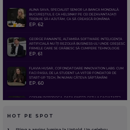
ALINA SAVA, SPECIALIST SENIOR LA BANCA MONDIALĂ:
BUCUREȘTIUL E CA HELSINKI! PE CEI DEZAVANTAJAȚI
TREBUIE SĂ-I AJUTĂM, CA SĂ CREASCĂ ROMÂNIA
EP. 62
GEORGE PANAINTE, ALTAMIRA SOFTWARE: INTELIGENȚA
ARTIFICIALĂ NU ÎȚI REZOLVĂ BUSINESS-UL! UNDE GREȘESC
FIRMELE CARE SE GRĂBESC SĂ CUMPERE TEHNOLOGIE
EP. 61
FLAVIA HUSAR, COFONDATOARE INNOVATION LABS: CUM
FACI PASUL DE LA STUDENT LA VIITOR FONDATOR DE
START-UP TECH, ÎN NUMAI CÂTEVA SĂPTĂMÂNI
EP. 60
COSMIN BOȚOROGA, DATA SWEEP: EȘTI LA FACULTATE?
CE SĂ FOLOSEȘTI, CÂND ÎȚI TREBUIE CEVA MAI PRECIS CA
CHATGPT
EP. 59
HOT PE SPOT
MARIO GHENEA, COFONDATOR WORKFLOW TIME: CUM
Sting a aprins lumina la Untold. Un celebru