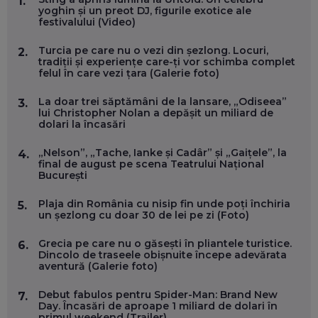
1.
FOLOSEȘTI TEHNOLOGIA CA SĂ FII MAI BUN LA JOB. ȘI CUM
yoghin și un preot DJ, figurile exotice ale
SE VA SCHIMBA MUNCA, ÎN URMĂTORII ANI
festivalului (Video)
EP. 58
Turcia pe care nu o vezi din șezlong. Locuri,
2.
tradiții și experiențe care-ți vor schimba complet
MARIUS PAȘCULEA, COFONDATOR AL KULTH: CUM
felul în care vezi țara (Galerie foto)
FOLOSEȘTI TEHNOLOGIA CA SĂ ÎȚI DESCHIZI DRUMUL
CĂTRE ARTĂ, LA NIVEL GLOBAL
EP. 57
La doar trei săptămâni de la lansare, „Odiseea”
3.
lui Christopher Nolan a depășit un miliard de
dolari la încasări
ANDREI AVĂDANEI, BIT SENTINEL: CUM ÎȚI PROTEJEZI
EFICIENT VIAȚA ONLINE. ȘI CARE SUNT PRIMII PAȘI ÎNTR-O
„Nelson”, „Tache, Ianke și Cadâr” și „Gaițele”, la
4.
CARIERĂ DE „HACKER CU PERMIS”
final de august pe scena Teatrului Național
EP. 56
București
Plaja din România cu nisip fin unde poți închiria
5.
DOINA VÎLCEANU, CONTENTSPEED: VREI SUCCES ONLINE?
un șezlong cu doar 30 de lei pe zi (Foto)
ÎNVAȚĂ AEO ȘI GEO!
EP. 55
Grecia pe care nu o găsești în pliantele turistice.
6.
Dincolo de traseele obișnuite începe adevărata
aventură (Galerie foto)
OLIVIU MATEI, HOLISUN: SOFTWARE DE LA CLUJ PENTRU
WASHINGTON, OCHELARI INTELIGENȚI ȘI FERME
Debut fabulos pentru Spider-Man: Brand New
7.
VERTICALE FĂRĂ PĂMÂNT
Day. Încasări de aproape 1 miliard de dolari în
EP. 54
primul weekend (Trailer)