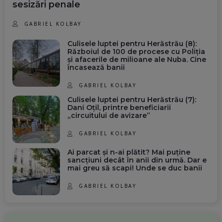
sesizări penale
GABRIEL KOLBAY
Culisele luptei pentru Herăstrău (8):
Războiul de 100 de procese cu Poliția
și afacerile de milioane ale Nuba. Cine
încasează banii
GABRIEL KOLBAY
Culisele luptei pentru Herăstrău (7):
Dani Oțil, printre beneficiarii
„circuitului de avizare”
GABRIEL KOLBAY
Ai parcat și n-ai plătit? Mai puține
sancțiuni decât în anii din urmă. Dar e
mai greu să scapi! Unde se duc banii
GABRIEL KOLBAY