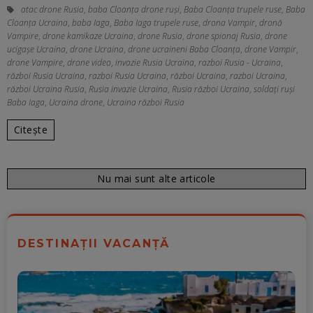
atac drone Rusia
,
baba Cloanța drone ruși
,
Baba Cloanța trupele ruse
,
Baba
Cloanța Ucraina
,
baba Iaga
,
Baba Iaga trupele ruse
,
drona Vampir
,
dronă
Vampire
,
drone kamikaze Ucraina
,
drone Rusia
,
drone spionaj Rusia
,
drone
ucigașe Ucraina
,
drone Ucraina
,
drone ucraineni Baba Cloanța
,
drone Vampir
,
drone Vampire
,
drone video
,
invazie Rusia Ucraina
,
razboi Rusia - Ucraina
,
război Rusia Ucraina
,
razboi Rusia Ucraina
,
război Ucraina
,
razboi Ucraina
,
război Ucraina Rusia
,
Rusia invazie Ucraina
,
Rusia război Ucraina
,
soldați ruși
Baba Iaga
,
Ucraina drone
,
Ucraina război Rusia
Citește
Nu mai sunt alte articole
DESTINAȚII VACANȚĂ