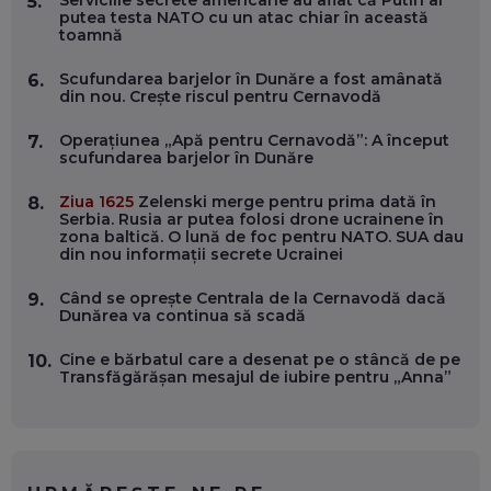
5.
putea testa NATO cu un atac chiar în această
EP. 55
toamnă
Scufundarea barjelor în Dunăre a fost amânată
6.
OLIVIU MATEI, HOLISUN: SOFTWARE DE LA CLUJ PENTRU
din nou. Crește riscul pentru Cernavodă
WASHINGTON, OCHELARI INTELIGENȚI ȘI FERME
VERTICALE FĂRĂ PĂMÂNT
EP. 54
Operațiunea „Apă pentru Cernavodă”: A început
7.
scufundarea barjelor în Dunăre
VALENTIN VANCEA, CEO AL PATRIA BANK: AUTOMATIZĂM
Ziua 1625
Zelenski merge pentru prima dată în
8.
PROCESE, DAR CE FACEM CÂND PICĂ BAZA DE DATE, LA
Serbia. Rusia ar putea folosi drone ucrainene în
INSTITUȚIILE STATULUI?
zona baltică. O lună de foc pentru NATO. SUA dau
EP. 53
din nou informații secrete Ucrainei
Când se oprește Centrala de la Cernavodă dacă
9.
VOICU OPREAN (AROBS): CUM CONSTRUIEȘTI O COMPANIE
Dunărea va continua să scadă
GLOBALĂ, FĂRĂ SĂ PIERZI LEGĂTURA CU COMUNITATEA
TA LOCALĂ - ȘI CE SĂ DAI ÎNAPOI
EP. 52
Cine e bărbatul care a desenat pe o stâncă de pe
10.
Transfăgărășan mesajul de iubire pentru „Anna”
ROBERT GRAUR, FOMO: SPEAKERUL PE SCENĂ, INVITATUL
ÎN SALĂ, DAR ÎNVĂȚĂM UNII DE LA CEILALȚI. VIN JASON
DERULO, STEVEN BARTLETT ȘI ALȚI PESTE 60 DE
ANTREPRENORI
EP. 51