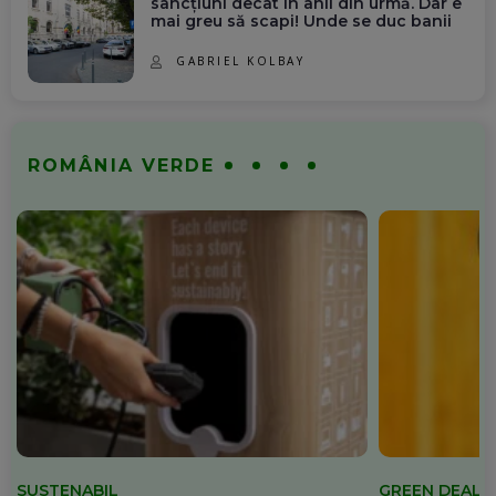
sancțiuni decât în anii din urmă. Dar e
mai greu să scapi! Unde se duc banii
GABRIEL KOLBAY
ROMÂNIA VERDE
SUSTENABIL
GREEN DEAL