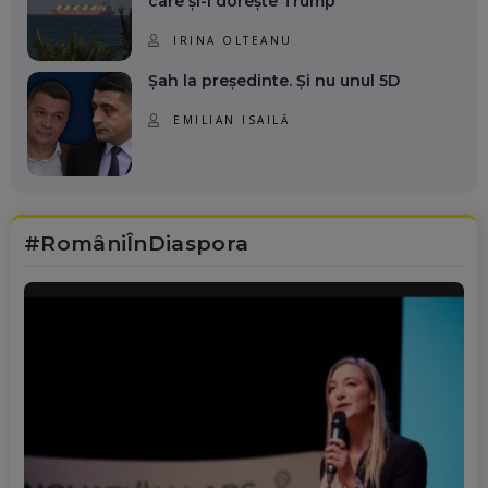
care și-l dorește Trump
IRINA OLTEANU
Șah la președinte. Și nu unul 5D
EMILIAN ISAILĂ
#RomâniÎnDiaspora