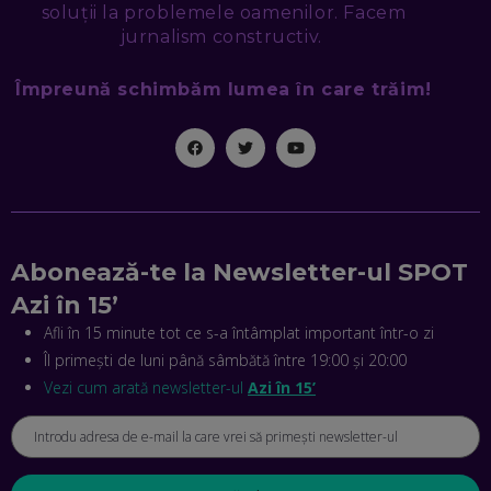
SEAMA CĂ CINEVA ÎNCEARCĂ SĂ TE MANIPULEZE, ONLINE.
soluții la problemele oamenilor. Facem
CE-AM ÎNVĂȚAT DIN EPISODUL GEORGESCU
jurnalism constructiv.
EP. 46
Împreună schimbăm lumea în care trăim!
MIHAI CEPOI, JOBFUL: SCHIMBĂM MODUL ÎN CARE APLICI
LA JOB! CUM DEMONSTREZI ABILITĂȚI ȘI CÂȘTIGI PREMII
EP. 45
ANTONIO ENACHE, SENSE4FIT: CUM TE AJUTĂ
TEHNOLOGIA SĂ FACI SPORT, SĂ FII MAI COMPETITIV ȘI SĂ
CÂȘTIGI
EP. 44
Abonează-te la Newsletter-ul SPOT
Azi în 15’
CRISTIAN GROZEA, BEEFAST: PREGĂTIM CEL MAI BUN
DISPECERAT AUTOMAT DE PE PIAȚĂ! CUM POATE
Afli în 15 minute tot ce s-a întâmplat important într-o zi
REVOLUȚIONA LIVRĂRILE RAPIDE, DIN ROMÂNIA PÂNĂ ÎN
Îl primești de luni până sâmbătă între 19:00 și 20:00
ASIA
EP. 43
Vezi cum arată newsletter-ul
Azi în 15’
ANDREI NICOARĂ, EXPERT ÎN E-GUVERNARE: N-O SĂ NE
MAI MEARGĂ PREA MULT CU MANȚOGĂRII! DACĂ NU NE
RESPECTĂM OBLIGAȚIILE EUROPENE, VOM AVEA
PROBLEME