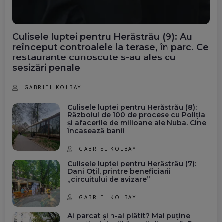
Culisele luptei pentru Herăstrău (9): Au
reînceput controalele la terase, în parc. Ce
restaurante cunoscute s-au ales cu
sesizări penale
GABRIEL KOLBAY
Culisele luptei pentru Herăstrău (8):
Războiul de 100 de procese cu Poliția
și afacerile de milioane ale Nuba. Cine
încasează banii
GABRIEL KOLBAY
Culisele luptei pentru Herăstrău (7):
Dani Oțil, printre beneficiarii
„circuitului de avizare”
GABRIEL KOLBAY
Ai parcat și n-ai plătit? Mai puține