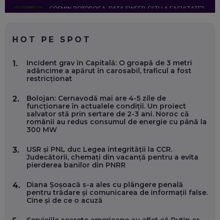
COSMIN BOȚOROGA, DATA SWEEP: EȘTI LA FACULTATE?
CE SĂ FOLOSEȘTI, CÂND ÎȚI TREBUIE CEVA MAI PRECIS CA
CHATGPT
EP. 59
HOT PE SPOT
MARIO GHENEA, COFONDATOR WORKFLOW TIME: CUM
Incident grav în Capitală: O groapă de 3 metri
1.
FOLOSEȘTI TEHNOLOGIA CA SĂ FII MAI BUN LA JOB. ȘI CUM
adâncime a apărut în carosabil, traficul a fost
SE VA SCHIMBA MUNCA, ÎN URMĂTORII ANI
restricționat
EP. 58
Bolojan: Cernavodă mai are 4-5 zile de
2.
funcționare în actualele condiții. Un proiect
MARIUS PAȘCULEA, COFONDATOR AL KULTH: CUM
salvator stă prin sertare de 2-3 ani. Noroc că
FOLOSEȘTI TEHNOLOGIA CA SĂ ÎȚI DESCHIZI DRUMUL
românii au redus consumul de energie cu până la
CĂTRE ARTĂ, LA NIVEL GLOBAL
300 MW
EP. 57
USR și PNL duc Legea integrității la CCR.
3.
Judecătorii, chemați din vacanță pentru a evita
ANDREI AVĂDANEI, BIT SENTINEL: CUM ÎȚI PROTEJEZI
pierderea banilor din PNRR
EFICIENT VIAȚA ONLINE. ȘI CARE SUNT PRIMII PAȘI ÎNTR-O
CARIERĂ DE „HACKER CU PERMIS”
EP. 56
Diana Șoșoacă s-a ales cu plângere penală
4.
pentru trădare și comunicarea de informații false.
Cine și de ce o acuză
DOINA VÎLCEANU, CONTENTSPEED: VREI SUCCES ONLINE?
ÎNVAȚĂ AEO ȘI GEO!
Serviciile secrete americane au aflat că Putin ar