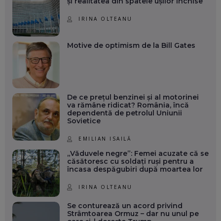
și realitatea din spatele ușilor închise
IRINA OLTEANU
Motive de optimism de la Bill Gates
De ce prețul benzinei și al motorinei
va rămâne ridicat? România, încă
dependentă de petrolul Uniunii
Sovietice
EMILIAN ISAILĂ
„Văduvele negre”: Femei acuzate că se
căsătoresc cu soldați ruși pentru a
încasa despăgubiri după moartea lor
IRINA OLTEANU
Se conturează un acord privind
Strâmtoarea Ormuz – dar nu unul pe