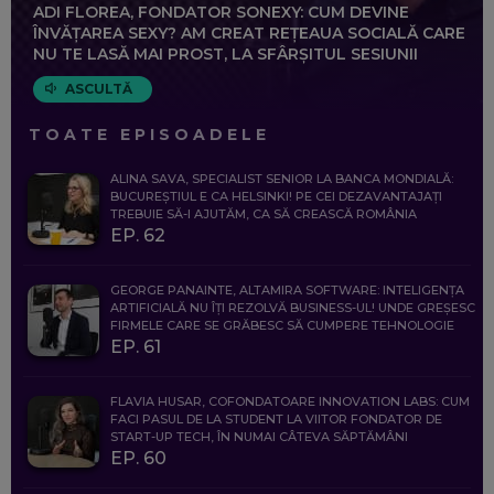
ADI FLOREA, FONDATOR SONEXY: CUM DEVINE
ÎNVĂȚAREA SEXY? AM CREAT REȚEAUA SOCIALĂ CARE
NU TE LASĂ MAI PROST, LA SFÂRȘITUL SESIUNII
ASCULTĂ
TOATE EPISOADELE
ALINA SAVA, SPECIALIST SENIOR LA BANCA MONDIALĂ:
BUCUREȘTIUL E CA HELSINKI! PE CEI DEZAVANTAJAȚI
TREBUIE SĂ-I AJUTĂM, CA SĂ CREASCĂ ROMÂNIA
EP. 62
GEORGE PANAINTE, ALTAMIRA SOFTWARE: INTELIGENȚA
ARTIFICIALĂ NU ÎȚI REZOLVĂ BUSINESS-UL! UNDE GREȘESC
FIRMELE CARE SE GRĂBESC SĂ CUMPERE TEHNOLOGIE
EP. 61
FLAVIA HUSAR, COFONDATOARE INNOVATION LABS: CUM
FACI PASUL DE LA STUDENT LA VIITOR FONDATOR DE
START-UP TECH, ÎN NUMAI CÂTEVA SĂPTĂMÂNI
EP. 60