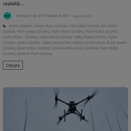
cealaltă,…
acum 2 ani
REDACȚIA SPOTMEDIA.RO
dronă Vampire
,
invazie Rusia Ucraina
,
LIVE razboi Ucraina
,
live război
Ucraina
,
Putin invazie Ucraina
,
Putin război Ucraina
,
Putin razboi Ucraina
,
razboi Rusia - Ucraina
,
razboi Rusia Ucraina
,
război Rusia Ucraina
,
război
Ucraina
,
razboi Ucraina
,
război Ucraina live
,
război Ucraina Rusia
,
Rusia invazie
Ucraina
,
Rusia război Ucraina
,
Ucraina război Rusia
,
Vladimir Putin război
Ucraina
,
Vladimir Putin Ucraina
Citește