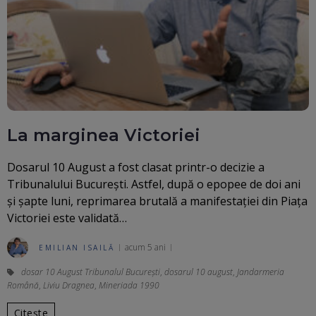
La marginea Victoriei
Dosarul 10 August a fost clasat printr-o decizie a
Tribunalului București. Astfel, după o epopee de doi ani
și șapte luni, reprimarea brutală a manifestației din Piața
Victoriei este validată…
acum 5 ani
EMILIAN ISAILĂ
dosar 10 August Tribunalul București
,
dosarul 10 august
,
Jandarmeria
Română
,
Liviu Dragnea
,
Mineriada 1990
Citește