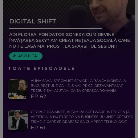
DIGITAL SHIFT
ADI FLOREA, FONDATOR SONEXY: CUM DEVINE
ÎNVĂȚAREA SEXY? AM CREAT REȚEAUA SOCIALĂ CARE
NU TE LASĂ MAI PROST, LA SFÂRȘITUL SESIUNII
ASCULTĂ
TOATE EPISOADELE
ALINA SAVA, SPECIALIST SENIOR LA BANCA MONDIALĂ:
BUCUREȘTIUL E CA HELSINKI! PE CEI DEZAVANTAJAȚI
TREBUIE SĂ-I AJUTĂM, CA SĂ CREASCĂ ROMÂNIA
EP. 62
GEORGE PANAINTE, ALTAMIRA SOFTWARE: INTELIGENȚA
ARTIFICIALĂ NU ÎȚI REZOLVĂ BUSINESS-UL! UNDE GREȘESC
FIRMELE CARE SE GRĂBESC SĂ CUMPERE TEHNOLOGIE
EP. 61