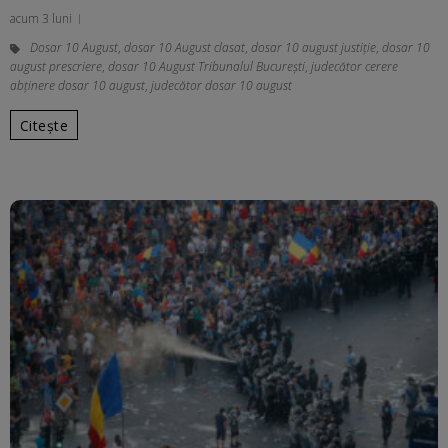
acum 3 luni
Dosar 10 August
,
dosar 10 August clasat
,
dosar 10 august justiție
,
dosar 10
august prescriere
,
dosar 10 August Tribunalul București
,
judecător cerere
abținere dosar 10 august
,
judecător dosar 10 august
Citește