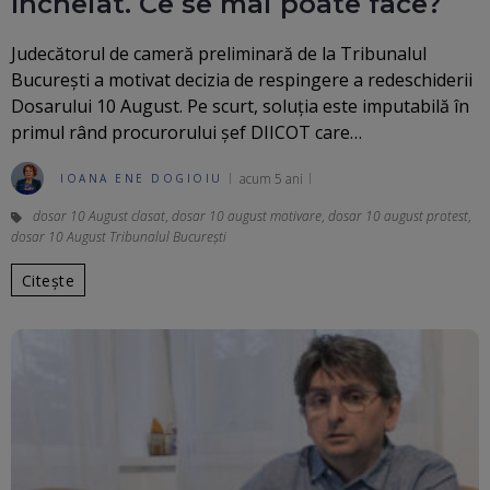
încheiat. Ce se mai poate face?
Judecătorul de cameră preliminară de la Tribunalul
Bucureşti a motivat decizia de respingere a redeschiderii
Dosarului 10 August. Pe scurt, soluția este imputabilă în
primul rând procurorului șef DIICOT care…
acum 5 ani
IOANA ENE DOGIOIU
dosar 10 August clasat
,
dosar 10 august motivare
,
dosar 10 august protest
,
dosar 10 August Tribunalul București
Citește