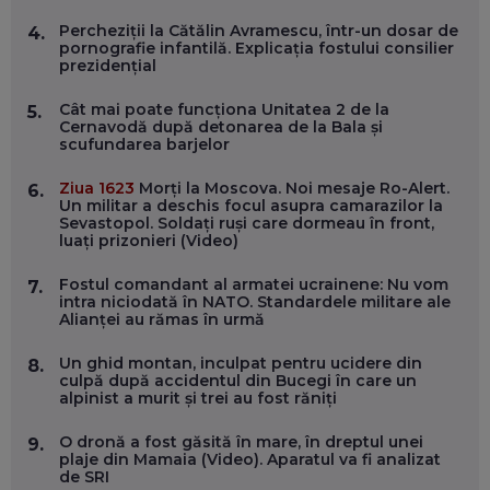
CARIERĂ DE „HACKER CU PERMIS”
EP. 56
Percheziții la Cătălin Avramescu, într-un dosar de
4.
pornografie infantilă. Explicația fostului consilier
prezidențial
DOINA VÎLCEANU, CONTENTSPEED: VREI SUCCES ONLINE?
ÎNVAȚĂ AEO ȘI GEO!
Cât mai poate funcționa Unitatea 2 de la
5.
Cernavodă după detonarea de la Bala și
EP. 55
scufundarea barjelor
Ziua 1623
Morți la Moscova. Noi mesaje Ro-Alert.
6.
OLIVIU MATEI, HOLISUN: SOFTWARE DE LA CLUJ PENTRU
Un militar a deschis focul asupra camarazilor la
WASHINGTON, OCHELARI INTELIGENȚI ȘI FERME
Sevastopol. Soldați ruși care dormeau în front,
VERTICALE FĂRĂ PĂMÂNT
luați prizonieri (Video)
EP. 54
Fostul comandant al armatei ucrainene: Nu vom
7.
intra niciodată în NATO. Standardele militare ale
VALENTIN VANCEA, CEO AL PATRIA BANK: AUTOMATIZĂM
Alianței au rămas în urmă
PROCESE, DAR CE FACEM CÂND PICĂ BAZA DE DATE, LA
INSTITUȚIILE STATULUI?
EP. 53
Un ghid montan, inculpat pentru ucidere din
8.
culpă după accidentul din Bucegi în care un
alpinist a murit și trei au fost răniți
VOICU OPREAN (AROBS): CUM CONSTRUIEȘTI O COMPANIE
GLOBALĂ, FĂRĂ SĂ PIERZI LEGĂTURA CU COMUNITATEA
O dronă a fost găsită în mare, în dreptul unei
9.
TA LOCALĂ - ȘI CE SĂ DAI ÎNAPOI
plaje din Mamaia (Video). Aparatul va fi analizat
EP. 52
de SRI