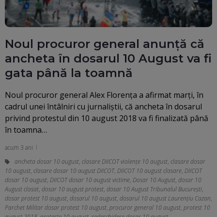
Noul procuror general anunță că
ancheta în dosarul 10 August va fi
gata până la toamnă
Noul procuror general Alex Florenţa a afirmat marţi, în
cadrul unei întâlniri cu jurnaliştii, că ancheta în dosarul
privind protestul din 10 august 2018 va fi finalizată până
în toamna…
acum 3 ani
ancheta dosar 10 august
,
clasare DIICOT violențe 10 august
,
clasare dosar
10 august
,
clasare dosar 10 august DIICOT
,
DIICOT 10 august clasare
,
DIICOT
dosar 10 august
,
DIICOT dosar 10 august victime
,
Dosar 10 August
,
dosar 10
August clasat
,
dosar 10 august protest
,
dosar 10 August Tribunalul București
,
dosar protest 10 august
,
dosarul 10 august
,
dosarul 10 august Laurențiu Cazan
,
Parchet Militar dosar protest 10 august
,
procuror general 10 august
,
protest 10
august 2018
,
proteste 10 august
,
redeschidere dosar 10 august