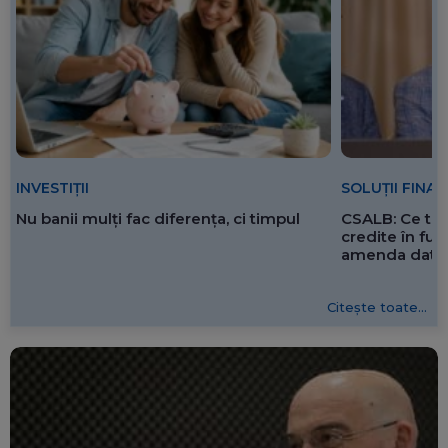
SOLUȚII FINA
INVESTIȚII
CSALB: Ce tre
Nu banii mulți fac diferența, ci timpul
credite în f
amenda dată 
Citește toate...