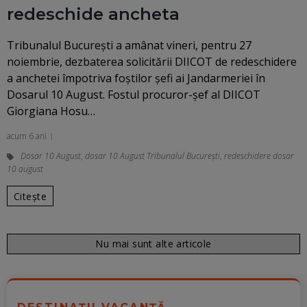
redeschide ancheta
Tribunalul Bucureşti a amânat vineri, pentru 27
noiembrie, dezbaterea solicitării DIICOT de redeschidere
a anchetei împotriva foştilor şefi ai Jandarmeriei în
Dosarul 10 August. Fostul procuror-şef al DIICOT
Giorgiana Hosu…
acum 6 ani
Dosar 10 August
,
dosar 10 August Tribunalul București
,
redeschidere dosar
10 august
Citește
Nu mai sunt alte articole