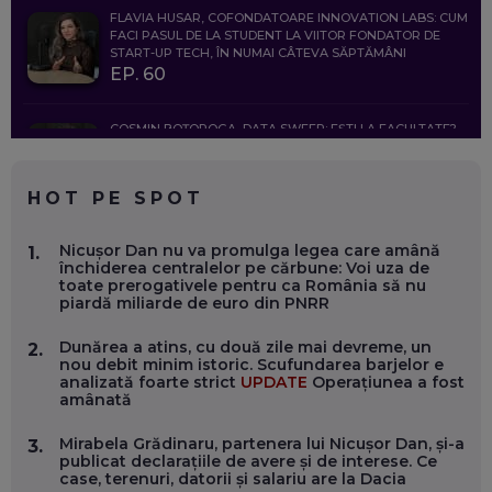
FLAVIA HUSAR, COFONDATOARE INNOVATION LABS: CUM
FACI PASUL DE LA STUDENT LA VIITOR FONDATOR DE
START-UP TECH, ÎN NUMAI CÂTEVA SĂPTĂMÂNI
EP. 60
COSMIN BOȚOROGA, DATA SWEEP: EȘTI LA FACULTATE?
CE SĂ FOLOSEȘTI, CÂND ÎȚI TREBUIE CEVA MAI PRECIS CA
CHATGPT
EP. 59
HOT PE SPOT
MARIO GHENEA, COFONDATOR WORKFLOW TIME: CUM
Nicușor Dan nu va promulga legea care amână
1.
FOLOSEȘTI TEHNOLOGIA CA SĂ FII MAI BUN LA JOB. ȘI CUM
închiderea centralelor pe cărbune: Voi uza de
SE VA SCHIMBA MUNCA, ÎN URMĂTORII ANI
toate prerogativele pentru ca România să nu
EP. 58
piardă miliarde de euro din PNRR
Dunărea a atins, cu două zile mai devreme, un
2.
MARIUS PAȘCULEA, COFONDATOR AL KULTH: CUM
nou debit minim istoric. Scufundarea barjelor e
FOLOSEȘTI TEHNOLOGIA CA SĂ ÎȚI DESCHIZI DRUMUL
analizată foarte strict
UPDATE
Operațiunea a fost
CĂTRE ARTĂ, LA NIVEL GLOBAL
amânată
EP. 57
Mirabela Grădinaru, partenera lui Nicușor Dan, și-a
3.
publicat declarațiile de avere și de interese. Ce
ANDREI AVĂDANEI, BIT SENTINEL: CUM ÎȚI PROTEJEZI
case, terenuri, datorii și salariu are la Dacia
EFICIENT VIAȚA ONLINE. ȘI CARE SUNT PRIMII PAȘI ÎNTR-O