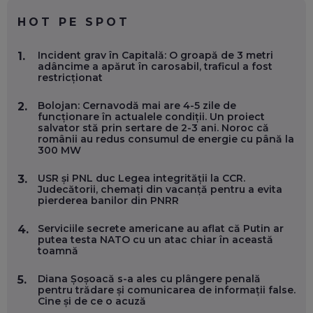
EP. 59
HOT PE SPOT
MARIO GHENEA, COFONDATOR WORKFLOW TIME: CUM
Incident grav în Capitală: O groapă de 3 metri
1.
FOLOSEȘTI TEHNOLOGIA CA SĂ FII MAI BUN LA JOB. ȘI CUM
adâncime a apărut în carosabil, traficul a fost
SE VA SCHIMBA MUNCA, ÎN URMĂTORII ANI
restricționat
EP. 58
Bolojan: Cernavodă mai are 4-5 zile de
2.
funcționare în actualele condiții. Un proiect
MARIUS PAȘCULEA, COFONDATOR AL KULTH: CUM
salvator stă prin sertare de 2-3 ani. Noroc că
FOLOSEȘTI TEHNOLOGIA CA SĂ ÎȚI DESCHIZI DRUMUL
românii au redus consumul de energie cu până la
CĂTRE ARTĂ, LA NIVEL GLOBAL
300 MW
EP. 57
USR și PNL duc Legea integrității la CCR.
3.
Judecătorii, chemați din vacanță pentru a evita
ANDREI AVĂDANEI, BIT SENTINEL: CUM ÎȚI PROTEJEZI
pierderea banilor din PNRR
EFICIENT VIAȚA ONLINE. ȘI CARE SUNT PRIMII PAȘI ÎNTR-O
CARIERĂ DE „HACKER CU PERMIS”
EP. 56
Serviciile secrete americane au aflat că Putin ar
4.
putea testa NATO cu un atac chiar în această
toamnă
DOINA VÎLCEANU, CONTENTSPEED: VREI SUCCES ONLINE?
ÎNVAȚĂ AEO ȘI GEO!
Diana Șoșoacă s-a ales cu plângere penală
5.
pentru trădare și comunicarea de informații false.
EP. 55
Cine și de ce o acuză