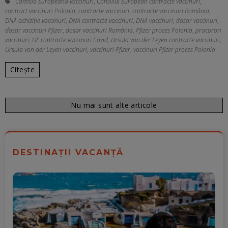
Comisia Europeană vaccinuri
,
Consiliul European contracte vaccinuri
,
contract vaccinuri Polonia
,
contracte vaccinuri
,
contracte vaccinuri România
,
DNA achiziție vaccinuri
,
DNA contracte vaccinuri
,
DNA vaccinuri
,
dosar vaccinuri
,
dosar vaccinuri Pfizer
,
dosar vaccinuri România
,
Pfizer proces Polonia
,
procurori
vaccinuri
,
UE contracte vaccinuri Covid
,
Ursula von der Leyen contracte vaccinuri
,
Ursula von der Leyen vaccinuri
,
vaccinuri Pfizer
,
vaccinuri Pfizer proces Polonia
Citește
Nu mai sunt alte articole
DESTINAȚII VACANȚĂ