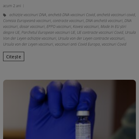
acum 2 ani
achiziție vaccinuri DNA
,
anchetă DNA vaccinuri Covid
,
anchetă vaccinuri covid
,
Comisia Europeană vaccinuri
,
contracte vaccinuri
,
DNA anchetă vaccinuri
,
DNA
vaccinuri
,
dosar vaccinuri
,
EPPO vaccinuri
,
Kovesi vaccinuri
,
Made In EU știri
despre UE
,
Parchetul European vaccinuri UE
,
UE contracte vaccinuri Covid
,
Ursula
Von der Leyen achiziție vaccinuri
,
Ursula von der Leyen contracte vaccinuri
,
Ursula von der Leyen vaccinuri
,
vaccinuri anti Covid Europa
,
vaccinuri Covid
Citește