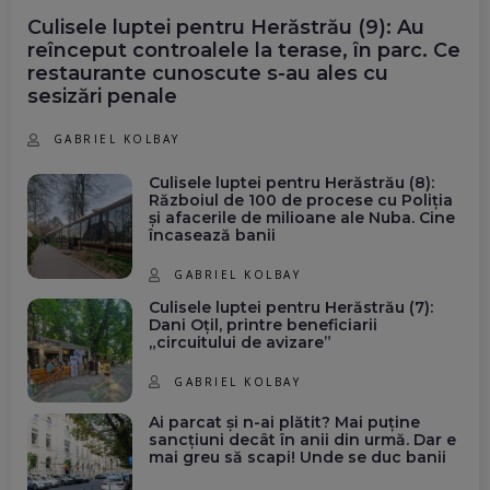
Culisele luptei pentru Herăstrău (9): Au
reînceput controalele la terase, în parc. Ce
restaurante cunoscute s-au ales cu
sesizări penale
GABRIEL KOLBAY
Culisele luptei pentru Herăstrău (8):
Războiul de 100 de procese cu Poliția
și afacerile de milioane ale Nuba. Cine
încasează banii
GABRIEL KOLBAY
Culisele luptei pentru Herăstrău (7):
Dani Oțil, printre beneficiarii
„circuitului de avizare”
GABRIEL KOLBAY
Ai parcat și n-ai plătit? Mai puține
sancțiuni decât în anii din urmă. Dar e
mai greu să scapi! Unde se duc banii