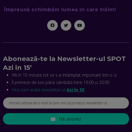
Împreună schimbăm lumea în care trăim!
MIHAI CEPOI, JOBFUL: SCHIMBĂM MODUL ÎN CARE APLICI
LA JOB! CUM DEMONSTREZI ABILITĂȚI ȘI CÂȘTIGI PREMII
EP. 45
ANTONIO ENACHE, SENSE4FIT: CUM TE AJUTĂ
TEHNOLOGIA SĂ FACI SPORT, SĂ FII MAI COMPETITIV ȘI SĂ
CÂȘTIGI
EP. 44
Abonează-te la Newsletter-ul SPOT
Azi în 15’
CRISTIAN GROZEA, BEEFAST: PREGĂTIM CEL MAI BUN
DISPECERAT AUTOMAT DE PE PIAȚĂ! CUM POATE
Afli în 15 minute tot ce s-a întâmplat important într-o zi
REVOLUȚIONA LIVRĂRILE RAPIDE, DIN ROMÂNIA PÂNĂ ÎN
Îl primești de luni până sâmbătă între 19:00 și 20:00
ASIA
EP. 43
Vezi cum arată newsletter-ul
Azi în 15’
ANDREI NICOARĂ, EXPERT ÎN E-GUVERNARE: N-O SĂ NE
MAI MEARGĂ PREA MULT CU MANȚOGĂRII! DACĂ NU NE
RESPECTĂM OBLIGAȚIILE EUROPENE, VOM AVEA
PROBLEME
EP. 42
Mă abonez