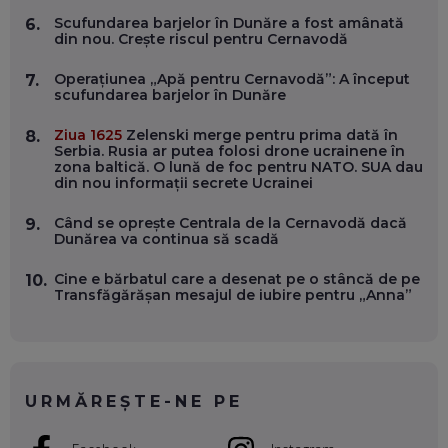
Scufundarea barjelor în Dunăre a fost amânată
6.
OLIVIU MATEI, HOLISUN: SOFTWARE DE LA CLUJ PENTRU
din nou. Crește riscul pentru Cernavodă
WASHINGTON, OCHELARI INTELIGENȚI ȘI FERME
VERTICALE FĂRĂ PĂMÂNT
EP. 54
Operațiunea „Apă pentru Cernavodă”: A început
7.
scufundarea barjelor în Dunăre
VALENTIN VANCEA, CEO AL PATRIA BANK: AUTOMATIZĂM
Ziua 1625
Zelenski merge pentru prima dată în
8.
PROCESE, DAR CE FACEM CÂND PICĂ BAZA DE DATE, LA
Serbia. Rusia ar putea folosi drone ucrainene în
INSTITUȚIILE STATULUI?
zona baltică. O lună de foc pentru NATO. SUA dau
EP. 53
din nou informații secrete Ucrainei
Când se oprește Centrala de la Cernavodă dacă
9.
VOICU OPREAN (AROBS): CUM CONSTRUIEȘTI O COMPANIE
Dunărea va continua să scadă
GLOBALĂ, FĂRĂ SĂ PIERZI LEGĂTURA CU COMUNITATEA
TA LOCALĂ - ȘI CE SĂ DAI ÎNAPOI
EP. 52
Cine e bărbatul care a desenat pe o stâncă de pe
10.
Transfăgărășan mesajul de iubire pentru „Anna”
ROBERT GRAUR, FOMO: SPEAKERUL PE SCENĂ, INVITATUL
ÎN SALĂ, DAR ÎNVĂȚĂM UNII DE LA CEILALȚI. VIN JASON
DERULO, STEVEN BARTLETT ȘI ALȚI PESTE 60 DE
ANTREPRENORI
EP. 51
URMĂREȘTE-NE PE
RADU MOȚOC, TECHSOUP: O TREIME DINTRE
PARTICIPANȚII LA DEZBATERILE DE PE REȚELE SOCIALE