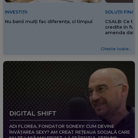
SOLUȚII FINA
INVESTIȚII
CSALB: Ce tre
Nu banii mulți fac diferența, ci timpul
credite în f
amenda dată 
Citește toate...
DIGITAL SHIFT
ADI FLOREA, FONDATOR SONEXY: CUM DEVINE
ÎNVĂȚAREA SEXY? AM CREAT REȚEAUA SOCIALĂ CARE