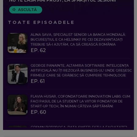
NU TE LASĂ MAI PROST, LA SFÂRȘITUL SESIUNII
ASCULTĂ
TOATE EPISOADELE
ALINA SAVA, SPECIALIST SENIOR LA BANCA MONDIALĂ:
BUCUREȘTIUL E CA HELSINKI! PE CEI DEZAVANTAJAȚI
TREBUIE SĂ-I AJUTĂM, CA SĂ CREASCĂ ROMÂNIA
EP. 62
GEORGE PANAINTE, ALTAMIRA SOFTWARE: INTELIGENȚA
ARTIFICIALĂ NU ÎȚI REZOLVĂ BUSINESS-UL! UNDE GREȘESC
FIRMELE CARE SE GRĂBESC SĂ CUMPERE TEHNOLOGIE
EP. 61
FLAVIA HUSAR, COFONDATOARE INNOVATION LABS: CUM
FACI PASUL DE LA STUDENT LA VIITOR FONDATOR DE
START-UP TECH, ÎN NUMAI CÂTEVA SĂPTĂMÂNI
EP. 60
COSMIN BOȚOROGA, DATA SWEEP: EȘTI LA FACULTATE?
CE SĂ FOLOSEȘTI, CÂND ÎȚI TREBUIE CEVA MAI PRECIS CA
CHATGPT