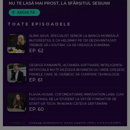
NU TE LASĂ MAI PROST, LA SFÂRȘITUL SESIUNII
ASCULTĂ
TOATE EPISOADELE
ALINA SAVA, SPECIALIST SENIOR LA BANCA MONDIALĂ:
BUCUREȘTIUL E CA HELSINKI! PE CEI DEZAVANTAJAȚI
TREBUIE SĂ-I AJUTĂM, CA SĂ CREASCĂ ROMÂNIA
EP. 62
GEORGE PANAINTE, ALTAMIRA SOFTWARE: INTELIGENȚA
ARTIFICIALĂ NU ÎȚI REZOLVĂ BUSINESS-UL! UNDE GREȘESC
FIRMELE CARE SE GRĂBESC SĂ CUMPERE TEHNOLOGIE
EP. 61
FLAVIA HUSAR, COFONDATOARE INNOVATION LABS: CUM
FACI PASUL DE LA STUDENT LA VIITOR FONDATOR DE
START-UP TECH, ÎN NUMAI CÂTEVA SĂPTĂMÂNI
EP. 60
COSMIN BOȚOROGA, DATA SWEEP: EȘTI LA FACULTATE?
CE SĂ FOLOSEȘTI, CÂND ÎȚI TREBUIE CEVA MAI PRECIS CA