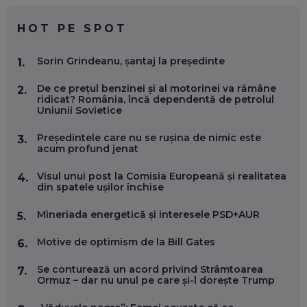
CHATGPT
EP. 59
HOT PE SPOT
MARIO GHENEA, COFONDATOR WORKFLOW TIME: CUM
Sorin Grindeanu, șantaj la președinte
1.
FOLOSEȘTI TEHNOLOGIA CA SĂ FII MAI BUN LA JOB. ȘI CUM
SE VA SCHIMBA MUNCA, ÎN URMĂTORII ANI
De ce prețul benzinei și al motorinei va rămâne
EP. 58
2.
ridicat? România, încă dependentă de petrolul
Uniunii Sovietice
MARIUS PAȘCULEA, COFONDATOR AL KULTH: CUM
FOLOSEȘTI TEHNOLOGIA CA SĂ ÎȚI DESCHIZI DRUMUL
Președintele care nu se rușina de nimic este
3.
CĂTRE ARTĂ, LA NIVEL GLOBAL
acum profund jenat
EP. 57
Visul unui post la Comisia Europeană și realitatea
4.
din spatele ușilor închise
ANDREI AVĂDANEI, BIT SENTINEL: CUM ÎȚI PROTEJEZI
EFICIENT VIAȚA ONLINE. ȘI CARE SUNT PRIMII PAȘI ÎNTR-O
Mineriada energetică și interesele PSD+AUR
5.
CARIERĂ DE „HACKER CU PERMIS”
EP. 56
Motive de optimism de la Bill Gates
6.
DOINA VÎLCEANU, CONTENTSPEED: VREI SUCCES ONLINE?
Se conturează un acord privind Strâmtoarea
7.
ÎNVAȚĂ AEO ȘI GEO!
Ormuz – dar nu unul pe care și-l dorește Trump
EP. 55