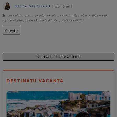
acum 5 ani
MAGDA GRĂDINARU
caz violator arestat presă
,
judecătoare violator lăsat liber
,
justiţie presă
,
justiţie violator
,
opinie Magda Grădinaru
,
proteste violator
Citește
Nu mai sunt alte articole
DESTINAȚII VACANȚĂ