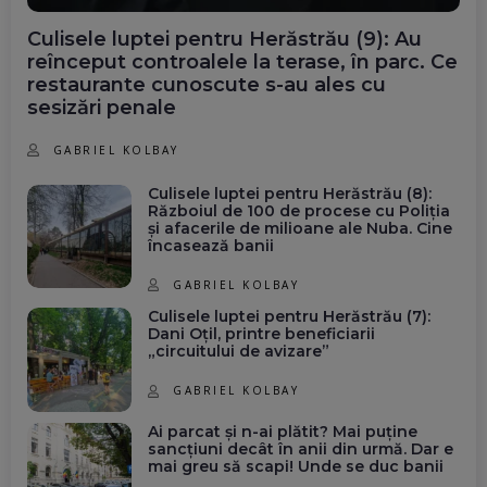
Culisele luptei pentru Herăstrău (9): Au
reînceput controalele la terase, în parc. Ce
restaurante cunoscute s-au ales cu
sesizări penale
GABRIEL KOLBAY
Culisele luptei pentru Herăstrău (8):
Războiul de 100 de procese cu Poliția
și afacerile de milioane ale Nuba. Cine
încasează banii
GABRIEL KOLBAY
Culisele luptei pentru Herăstrău (7):
Dani Oțil, printre beneficiarii
„circuitului de avizare”
GABRIEL KOLBAY
Ai parcat și n-ai plătit? Mai puține
sancțiuni decât în anii din urmă. Dar e
mai greu să scapi! Unde se duc banii