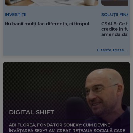
SOLUȚII FINA
INVESTIȚII
CSALB: Ce tre
Nu banii mulți fac diferența, ci timpul
credite în f
amenda dată 
Citește toate...
DIGITAL SHIFT
ADI FLOREA, FONDATOR SONEXY: CUM DEVINE
ÎNVĂȚAREA SEXY? AM CREAT REȚEAUA SOCIALĂ CARE