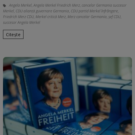
Angela Merkel
,
Angela Merkel Friedrich Merz
,
cancelar Germania succesor
Merkel
,
CDU alianță guvernare Germania
,
CDU partid Merkel înfrângere
,
Friedrich Merz CDU
,
Merkel critică Merz
,
Merz cancelar Germania
,
șef CDU
,
succesor Angela Merkel
Citește