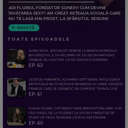
ADI FLOREA, FONDATOR SONEXY: CUM DEVINE
ÎNVĂȚAREA SEXY? AM CREAT REȚEAUA SOCIALĂ CARE
NU TE LASĂ MAI PROST, LA SFÂRȘITUL SESIUNII
ASCULTĂ
TOATE EPISOADELE
ALINA SAVA, SPECIALIST SENIOR LA BANCA MONDIALĂ:
BUCUREȘTIUL E CA HELSINKI! PE CEI DEZAVANTAJAȚI
TREBUIE SĂ-I AJUTĂM, CA SĂ CREASCĂ ROMÂNIA
EP. 62
GEORGE PANAINTE, ALTAMIRA SOFTWARE: INTELIGENȚA
ARTIFICIALĂ NU ÎȚI REZOLVĂ BUSINESS-UL! UNDE GREȘESC
FIRMELE CARE SE GRĂBESC SĂ CUMPERE TEHNOLOGIE
EP. 61
FLAVIA HUSAR, COFONDATOARE INNOVATION LABS: CUM
FACI PASUL DE LA STUDENT LA VIITOR FONDATOR DE
START-UP TECH, ÎN NUMAI CÂTEVA SĂPTĂMÂNI
EP. 60