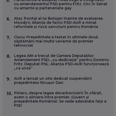
5.
ÎNVAȚĂ AEO ȘI GEO!
cu amendamentul PSD pentru Fritz. Circ în Senat
cu amante și parteneriate gay
EP. 55
Atac frontal al lui Bolojan înainte de evaluarea
6.
Moody’s: Alianța de facto PSD-AUR a minat
OLIVIU MATEI, HOLISUN: SOFTWARE DE LA CLUJ PENTRU
reformele și riscă sancțiuni pentru România
WASHINGTON, OCHELARI INTELIGENȚI ȘI FERME
VERTICALE FĂRĂ PĂMÂNT
EP. 54
Ciucu: Președintele a testat în ultimele două
7.
săptămâni mai multe variante de premier
tehnocrat
VALENTIN VANCEA, CEO AL PATRIA BANK: AUTOMATIZĂM
PROCESE, DAR CE FACEM CÂND PICĂ BAZA DE DATE, LA
Legea ANI a trecut de Camera Deputaților.
8.
INSTITUȚIILE STATULUI?
Amendament PSD, „cu dedicație” pentru Dominic
EP. 53
Fritz. Deputat PNL: Alianța PSD-AUR funcționează
„ca unsă”
VOICU OPREAN (AROBS): CUM CONSTRUIEȘTI O COMPANIE
AUR a lansat un site dedicat suspendării
9.
GLOBALĂ, FĂRĂ SĂ PIERZI LEGĂTURA CU COMUNITATEA
președintelui Nicușor Dan
TA LOCALĂ - ȘI CE SĂ DAI ÎNAPOI
EP. 52
Pîslaru, despre legea decarbonizării: În sfârșit,
10.
avem o aliniere între premier, Guvern și
ROBERT GRAUR, FOMO: SPEAKERUL PE SCENĂ, INVITATUL
președintele României. Se vede adevărata față a
ÎN SALĂ, DAR ÎNVĂȚĂM UNII DE LA CEILALȚI. VIN JASON
PSD
DERULO, STEVEN BARTLETT ȘI ALȚI PESTE 60 DE
ANTREPRENORI