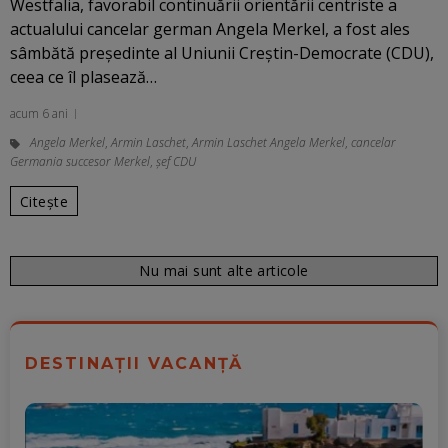
Westfalia, favorabil continuării orientării centriste a
actualului cancelar german Angela Merkel, a fost ales
sâmbătă preşedinte al Uniunii Creştin-Democrate (CDU),
ceea ce îl plasează…
acum 6 ani
Angela Merkel
,
Armin Laschet
,
Armin Laschet Angela Merkel
,
cancelar
Germania succesor Merkel
,
șef CDU
Citește
Nu mai sunt alte articole
DESTINAȚII VACANȚĂ