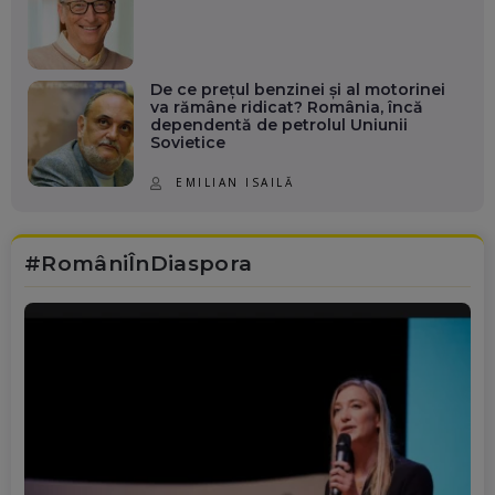
De ce prețul benzinei și al motorinei
va rămâne ridicat? România, încă
dependentă de petrolul Uniunii
Sovietice
EMILIAN ISAILĂ
#RomâniÎnDiaspora