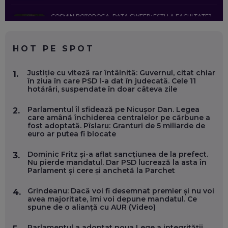
COSMIN BOȚOROGA, DATA SWEEP: EȘTI LA FACULTATE?
CE SĂ FOLOSEȘTI, CÂND ÎȚI TREBUIE CEVA MAI PRECIS CA
CHATGPT
EP. 59
HOT PE SPOT
MARIO GHENEA, COFONDATOR WORKFLOW TIME: CUM
Justiție cu viteză rar întâlnită: Guvernul, citat chiar
1.
FOLOSEȘTI TEHNOLOGIA CA SĂ FII MAI BUN LA JOB. ȘI CUM
în ziua în care PSD l-a dat în judecată. Cele 11
SE VA SCHIMBA MUNCA, ÎN URMĂTORII ANI
hotărâri, suspendate în doar câteva zile
EP. 58
Parlamentul îl sfidează pe Nicușor Dan. Legea
2.
care amână închiderea centralelor pe cărbune a
MARIUS PAȘCULEA, COFONDATOR AL KULTH: CUM
fost adoptată. Pîslaru: Granturi de 5 miliarde de
FOLOSEȘTI TEHNOLOGIA CA SĂ ÎȚI DESCHIZI DRUMUL
euro ar putea fi blocate
CĂTRE ARTĂ, LA NIVEL GLOBAL
EP. 57
Dominic Fritz și-a aflat sancțiunea de la prefect.
3.
Nu pierde mandatul. Dar PSD lucrează la asta în
Parlament și cere și anchetă la Parchet
ANDREI AVĂDANEI, BIT SENTINEL: CUM ÎȚI PROTEJEZI
EFICIENT VIAȚA ONLINE. ȘI CARE SUNT PRIMII PAȘI ÎNTR-O
CARIERĂ DE „HACKER CU PERMIS”
Grindeanu: Dacă voi fi desemnat premier și nu voi
4.
EP. 56
avea majoritate, îmi voi depune mandatul. Ce
spune de o alianță cu AUR (Video)
DOINA VÎLCEANU, CONTENTSPEED: VREI SUCCES ONLINE?
Parlamentul a adoptat noua Lege a integrității,