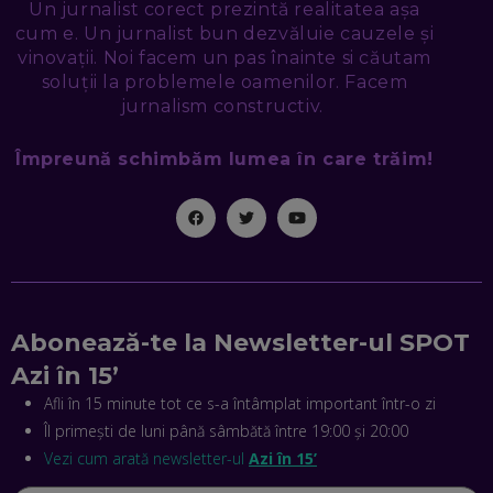
NICOLAE ȚIBRIGAN, DIGITAL FORENSIC TEAM: CUM ÎȚI DAI
Un jurnalist corect prezintă realitatea așa
SEAMA CĂ CINEVA ÎNCEARCĂ SĂ TE MANIPULEZE, ONLINE.
cum e. Un jurnalist bun dezvăluie cauzele și
CE-AM ÎNVĂȚAT DIN EPISODUL GEORGESCU
vinovații. Noi facem un pas înainte si căutam
EP. 46
soluții la problemele oamenilor. Facem
jurnalism constructiv.
MIHAI CEPOI, JOBFUL: SCHIMBĂM MODUL ÎN CARE APLICI
LA JOB! CUM DEMONSTREZI ABILITĂȚI ȘI CÂȘTIGI PREMII
Împreună schimbăm lumea în care trăim!
EP. 45
ANTONIO ENACHE, SENSE4FIT: CUM TE AJUTĂ
TEHNOLOGIA SĂ FACI SPORT, SĂ FII MAI COMPETITIV ȘI SĂ
CÂȘTIGI
EP. 44
CRISTIAN GROZEA, BEEFAST: PREGĂTIM CEL MAI BUN
Abonează-te la Newsletter-ul SPOT
DISPECERAT AUTOMAT DE PE PIAȚĂ! CUM POATE
REVOLUȚIONA LIVRĂRILE RAPIDE, DIN ROMÂNIA PÂNĂ ÎN
Azi în 15’
ASIA
EP. 43
Afli în 15 minute tot ce s-a întâmplat important într-o zi
Îl primești de luni până sâmbătă între 19:00 și 20:00
ANDREI NICOARĂ, EXPERT ÎN E-GUVERNARE: N-O SĂ NE
MAI MEARGĂ PREA MULT CU MANȚOGĂRII! DACĂ NU NE
Vezi cum arată newsletter-ul
Azi în 15’
RESPECTĂM OBLIGAȚIILE EUROPENE, VOM AVEA
PROBLEME