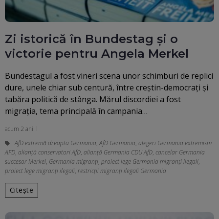
Zi istorică în Bundestag și o
victorie pentru Angela Merkel
Bundestagul a fost vineri scena unor schimburi de replici
dure, unele chiar sub centură, între creștin-democrați și
tabăra politică de stânga. Mărul discordiei a fost
migrația, tema principală în campania…
acum 2 ani
AfD extremă dreapta Germania
,
AfD Germania
,
alegeri Germania extremism
AFD
,
alianță conservatori AfD
,
alianță Germania CDU AfD
,
cancelar Germania
succesor Merkel
,
Germania migranți
,
proiect lege Germania migranți ilegali
,
proiect lege migranți ilegali
,
restricții migranți ilegali Germania
Citește