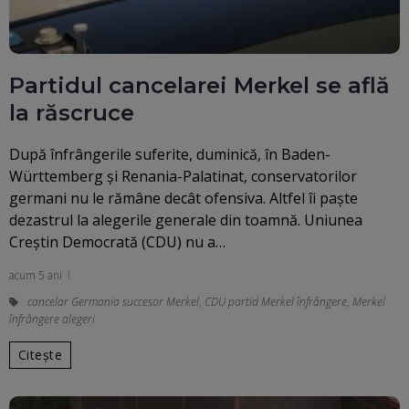
Partidul cancelarei Merkel se află
la răscruce
După înfrângerile suferite, duminică, în Baden-
Württemberg şi Renania-Palatinat, conservatorilor
germani nu le rămâne decât ofensiva. Altfel îi paşte
dezastrul la alegerile generale din toamnă. Uniunea
Creştin Democrată (CDU) nu a…
acum 5 ani
cancelar Germania succesor Merkel
,
CDU partid Merkel înfrângere
,
Merkel
înfrângere alegeri
Citește