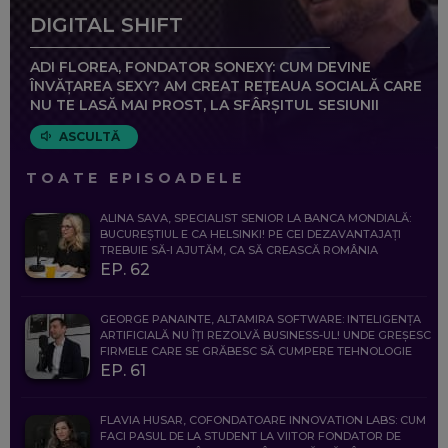
DIGITAL SHIFT
ADI FLOREA, FONDATOR SONEXY: CUM DEVINE
ÎNVĂȚAREA SEXY? AM CREAT REȚEAUA SOCIALĂ CARE
NU TE LASĂ MAI PROST, LA SFÂRȘITUL SESIUNII
ASCULTĂ
TOATE EPISOADELE
ALINA SAVA, SPECIALIST SENIOR LA BANCA MONDIALĂ:
BUCUREȘTIUL E CA HELSINKI! PE CEI DEZAVANTAJAȚI
TREBUIE SĂ-I AJUTĂM, CA SĂ CREASCĂ ROMÂNIA
EP. 62
GEORGE PANAINTE, ALTAMIRA SOFTWARE: INTELIGENȚA
ARTIFICIALĂ NU ÎȚI REZOLVĂ BUSINESS-UL! UNDE GREȘESC
FIRMELE CARE SE GRĂBESC SĂ CUMPERE TEHNOLOGIE
EP. 61
FLAVIA HUSAR, COFONDATOARE INNOVATION LABS: CUM
FACI PASUL DE LA STUDENT LA VIITOR FONDATOR DE