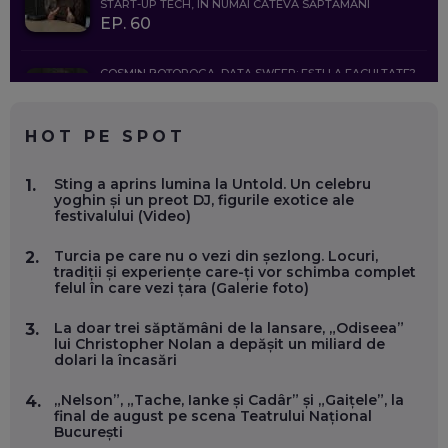
START-UP TECH, ÎN NUMAI CÂTEVA SĂPTĂMÂNI
EP. 60
COSMIN BOȚOROGA, DATA SWEEP: EȘTI LA FACULTATE?
CE SĂ FOLOSEȘTI, CÂND ÎȚI TREBUIE CEVA MAI PRECIS CA
CHATGPT
EP. 59
HOT PE SPOT
MARIO GHENEA, COFONDATOR WORKFLOW TIME: CUM
Sting a aprins lumina la Untold. Un celebru
1.
FOLOSEȘTI TEHNOLOGIA CA SĂ FII MAI BUN LA JOB. ȘI CUM
yoghin și un preot DJ, figurile exotice ale
SE VA SCHIMBA MUNCA, ÎN URMĂTORII ANI
festivalului (Video)
EP. 58
Turcia pe care nu o vezi din șezlong. Locuri,
2.
tradiții și experiențe care-ți vor schimba complet
MARIUS PAȘCULEA, COFONDATOR AL KULTH: CUM
felul în care vezi țara (Galerie foto)
FOLOSEȘTI TEHNOLOGIA CA SĂ ÎȚI DESCHIZI DRUMUL
CĂTRE ARTĂ, LA NIVEL GLOBAL
EP. 57
La doar trei săptămâni de la lansare, „Odiseea”
3.
lui Christopher Nolan a depășit un miliard de
dolari la încasări
ANDREI AVĂDANEI, BIT SENTINEL: CUM ÎȚI PROTEJEZI
EFICIENT VIAȚA ONLINE. ȘI CARE SUNT PRIMII PAȘI ÎNTR-O
„Nelson”, „Tache, Ianke și Cadâr” și „Gaițele”, la
4.
CARIERĂ DE „HACKER CU PERMIS”
final de august pe scena Teatrului Național
EP. 56
București