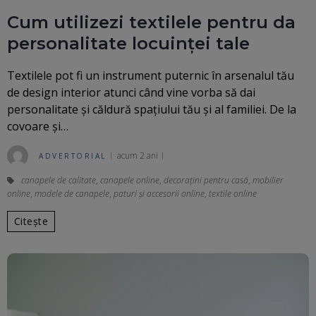
Cum utilizezi textilele pentru da
personalitate locuinței tale
Textilele pot fi un instrument puternic în arsenalul tău
de design interior atunci când vine vorba să dai
personalitate și căldură spaţiului tău şi al familiei. De la
covoare și…
acum 2 ani
ADVERTORIAL
canapele de calitate
,
canapele online
,
decorațini pentru casă
,
mobilier
online
,
modele de canapele
,
paturi și accesorii online
,
textile online
Citește