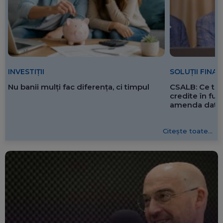
SOLUȚII FINA
INVESTIȚII
CSALB: Ce tre
Nu banii mulți fac diferența, ci timpul
credite în f
amenda dată 
Citește toate...