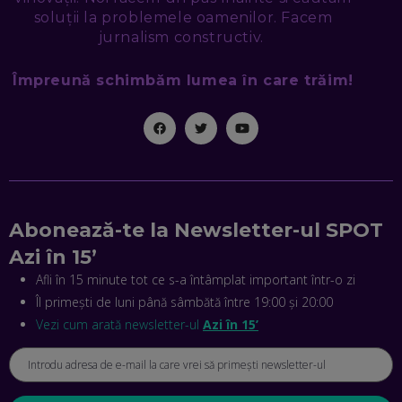
EP. 47
soluții la problemele oamenilor. Facem
jurnalism constructiv.
NICOLAE ȚIBRIGAN, DIGITAL FORENSIC TEAM: CUM ÎȚI DAI
SEAMA CĂ CINEVA ÎNCEARCĂ SĂ TE MANIPULEZE, ONLINE.
CE-AM ÎNVĂȚAT DIN EPISODUL GEORGESCU
Împreună schimbăm lumea în care trăim!
EP. 46
MIHAI CEPOI, JOBFUL: SCHIMBĂM MODUL ÎN CARE APLICI
LA JOB! CUM DEMONSTREZI ABILITĂȚI ȘI CÂȘTIGI PREMII
EP. 45
ANTONIO ENACHE, SENSE4FIT: CUM TE AJUTĂ
Abonează-te la Newsletter-ul SPOT
TEHNOLOGIA SĂ FACI SPORT, SĂ FII MAI COMPETITIV ȘI SĂ
CÂȘTIGI
Azi în 15’
EP. 44
Afli în 15 minute tot ce s-a întâmplat important într-o zi
Îl primești de luni până sâmbătă între 19:00 și 20:00
CRISTIAN GROZEA, BEEFAST: PREGĂTIM CEL MAI BUN
DISPECERAT AUTOMAT DE PE PIAȚĂ! CUM POATE
Vezi cum arată newsletter-ul
Azi în 15’
REVOLUȚIONA LIVRĂRILE RAPIDE, DIN ROMÂNIA PÂNĂ ÎN
ASIA
EP. 43
ANDREI NICOARĂ, EXPERT ÎN E-GUVERNARE: N-O SĂ NE