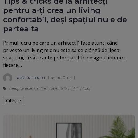
Tips & tricks de la arhitecți
pentru a-ți crea un living
confortabil, deși spațiul nu e de
partea ta
Primul lucru pe care un arhitect îl face atunci când
privește un living mic nu este să se plângă de lipsa
spațiului, ci să-i caute potențialul. În designul interior,
fiecare…
acum 10 luni
ADVERTORIAL
canapele online
,
colțare extensibile
,
mobilier living
Citește