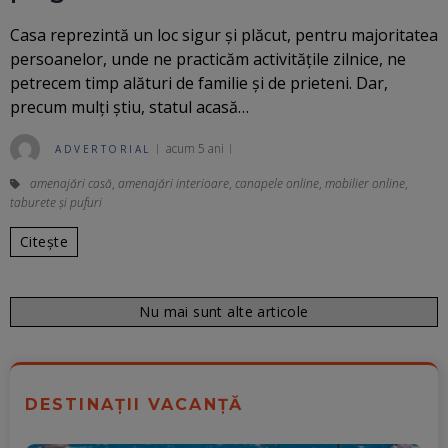
Casa reprezintă un loc sigur și plăcut, pentru majoritatea
persoanelor, unde ne practicăm activităţile zilnice, ne
petrecem timp alături de familie şi de prieteni. Dar,
precum mulţi ştiu, statul acasă…
acum 5 ani
ADVERTORIAL
amenajări casă
,
amenajări interioare
,
canapele online
,
mobilier online
,
taburete și pufuri
Citește
Nu mai sunt alte articole
DESTINAȚII VACANȚĂ