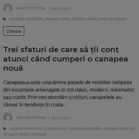
acum 3 ani
ADVERTORIAL
canapele extensibile
,
canapele online
,
mobilier online
,
piese de mobilier
Citește
Trei sfaturi de care să ții cont
atunci când cumperi o canapea
nouă
Canapeaua este una dintre piesele de mobilier nelipsite
din locuințele amenajate în stil clasic, modern, minimalist
sau rustic. Prin noi abordări și stiluri, canapelele au
rămas în tendințe în ciuda…
acum 5 ani
ADVERTORIAL
canapea extensibilă cu două locuri
,
canapele extensibile
,
canapele moderne
,
canapele online
,
canapeșe