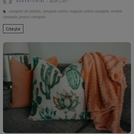
acum 2 ani
ADVERTORIAL
canapele de calitate
,
canapele online
,
magazin online canapele
,
modele
canapele
,
prețuri canapele
Citește