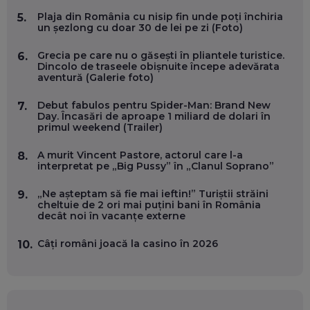
Plaja din România cu nisip fin unde poți închiria
5.
DOINA VÎLCEANU, CONTENTSPEED: VREI SUCCES ONLINE?
un șezlong cu doar 30 de lei pe zi (Foto)
ÎNVAȚĂ AEO ȘI GEO!
EP. 55
Grecia pe care nu o găsești în pliantele turistice.
6.
Dincolo de traseele obișnuite începe adevărata
aventură (Galerie foto)
OLIVIU MATEI, HOLISUN: SOFTWARE DE LA CLUJ PENTRU
WASHINGTON, OCHELARI INTELIGENȚI ȘI FERME
Debut fabulos pentru Spider-Man: Brand New
7.
VERTICALE FĂRĂ PĂMÂNT
Day. Încasări de aproape 1 miliard de dolari în
EP. 54
primul weekend (Trailer)
A murit Vincent Pastore, actorul care l-a
8.
VALENTIN VANCEA, CEO AL PATRIA BANK: AUTOMATIZĂM
interpretat pe „Big Pussy” în „Clanul Soprano”
PROCESE, DAR CE FACEM CÂND PICĂ BAZA DE DATE, LA
INSTITUȚIILE STATULUI?
„Ne așteptam să fie mai ieftin!” Turiștii străini
9.
EP. 53
cheltuie de 2 ori mai puțini bani în România
decât noi în vacanțe externe
VOICU OPREAN (AROBS): CUM CONSTRUIEȘTI O COMPANIE
GLOBALĂ, FĂRĂ SĂ PIERZI LEGĂTURA CU COMUNITATEA
Câți români joacă la casino în 2026
10.
TA LOCALĂ - ȘI CE SĂ DAI ÎNAPOI
EP. 52
ROBERT GRAUR, FOMO: SPEAKERUL PE SCENĂ, INVITATUL
ÎN SALĂ, DAR ÎNVĂȚĂM UNII DE LA CEILALȚI. VIN JASON