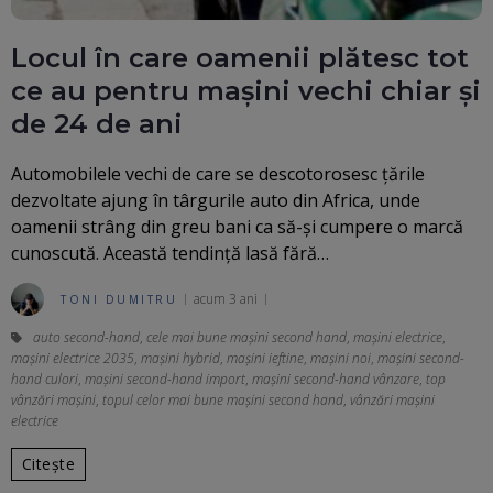
Locul în care oamenii plătesc tot
ce au pentru mașini vechi chiar și
de 24 de ani
Automobilele vechi de care se descotorosesc țările
dezvoltate ajung în târgurile auto din Africa, unde
oamenii strâng din greu bani ca să-și cumpere o marcă
cunoscută. Această tendință lasă fără…
acum 3 ani
TONI DUMITRU
auto second-hand
,
cele mai bune mașini second hand
,
mașini electrice
,
mașini electrice 2035
,
mașini hybrid
,
mașini ieftine
,
mașini noi
,
mașini second-
hand culori
,
mașini second-hand import
,
mașini second-hand vânzare
,
top
vânzări mașini
,
topul celor mai bune mașini second hand
,
vânzări mașini
electrice
Citește