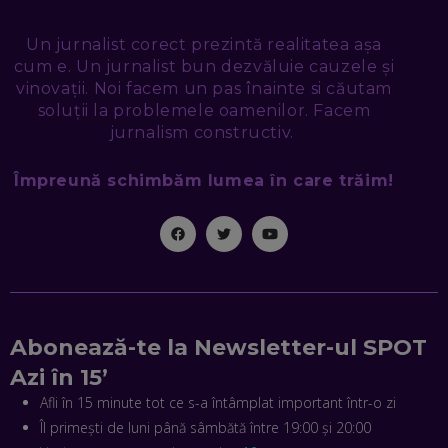
TUDOR MIHĂILESCU, FRESHFUL BY EMAG: MAGAZINUL
VIITORULUI NU ARE TRILIOANE DE PRODUSE. DAR ARE
Un jurnalist corect prezintă realitatea așa
EXACT CE ÎȚI DOREȘTI
EP. 48
cum e. Un jurnalist bun dezvăluie cauzele și
vinovații. Noi facem un pas înainte si căutam
EDUARD DUMITRAȘCU, ASOCIAȚIA ROMÂNĂ PENTRU
soluții la problemele oamenilor. Facem
SMART CITY: CUM SE NAȘTE UN ORAȘ INTELIGENT. CE „NU
jurnalism constructiv.
PUȘCĂ” LA NOI. ÎN CE DEȘERT SE CONSTRUIEȘTE CEL MAI
MARE „ORAȘ COGNITIV” DIN ISTORIE
EP. 47
Împreună schimbăm lumea în care trăim!
NICOLAE ȚIBRIGAN, DIGITAL FORENSIC TEAM: CUM ÎȚI DAI
SEAMA CĂ CINEVA ÎNCEARCĂ SĂ TE MANIPULEZE, ONLINE.
CE-AM ÎNVĂȚAT DIN EPISODUL GEORGESCU
EP. 46
MIHAI CEPOI, JOBFUL: SCHIMBĂM MODUL ÎN CARE APLICI
LA JOB! CUM DEMONSTREZI ABILITĂȚI ȘI CÂȘTIGI PREMII
Abonează-te la Newsletter-ul SPOT
EP. 45
Azi în 15’
Afli în 15 minute tot ce s-a întâmplat important într-o zi
ANTONIO ENACHE, SENSE4FIT: CUM TE AJUTĂ
Îl primești de luni până sâmbătă între 19:00 și 20:00
TEHNOLOGIA SĂ FACI SPORT, SĂ FII MAI COMPETITIV ȘI SĂ
CÂȘTIGI