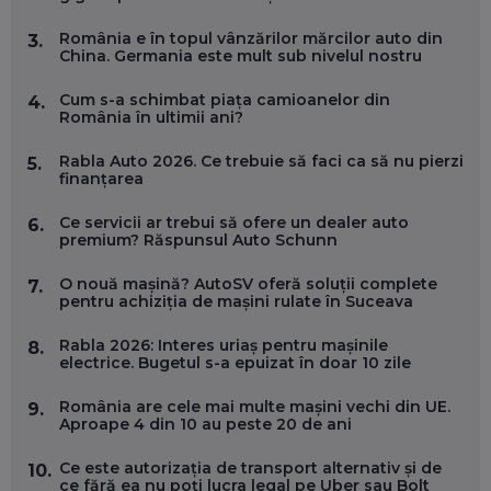
FOLOSEȘTI TEHNOLOGIA CA SĂ ÎȚI DESCHIZI DRUMUL
CĂTRE ARTĂ, LA NIVEL GLOBAL
România e în topul vânzărilor mărcilor auto din
3.
EP. 57
China. Germania este mult sub nivelul nostru
Cum s-a schimbat piața camioanelor din
4.
ANDREI AVĂDANEI, BIT SENTINEL: CUM ÎȚI PROTEJEZI
România în ultimii ani?
EFICIENT VIAȚA ONLINE. ȘI CARE SUNT PRIMII PAȘI ÎNTR-O
CARIERĂ DE „HACKER CU PERMIS”
Rabla Auto 2026. Ce trebuie să faci ca să nu pierzi
5.
EP. 56
finanțarea
Ce servicii ar trebui să ofere un dealer auto
6.
DOINA VÎLCEANU, CONTENTSPEED: VREI SUCCES ONLINE?
premium? Răspunsul Auto Schunn
ÎNVAȚĂ AEO ȘI GEO!
EP. 55
O nouă mașină? AutoSV oferă soluții complete
7.
pentru achiziția de mașini rulate în Suceava
OLIVIU MATEI, HOLISUN: SOFTWARE DE LA CLUJ PENTRU
Rabla 2026: Interes uriaș pentru mașinile
8.
WASHINGTON, OCHELARI INTELIGENȚI ȘI FERME
electrice. Bugetul s-a epuizat în doar 10 zile
VERTICALE FĂRĂ PĂMÂNT
EP. 54
România are cele mai multe mașini vechi din UE.
9.
Aproape 4 din 10 au peste 20 de ani
VALENTIN VANCEA, CEO AL PATRIA BANK: AUTOMATIZĂM
PROCESE, DAR CE FACEM CÂND PICĂ BAZA DE DATE, LA
Ce este autorizația de transport alternativ și de
10.
INSTITUȚIILE STATULUI?
ce fără ea nu poți lucra legal pe Uber sau Bolt