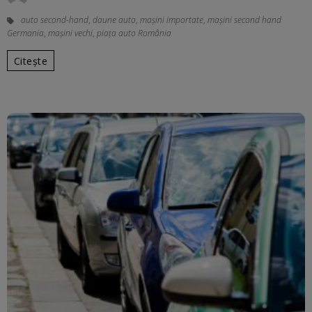
auto second-hand
,
daune auto
,
maşini importate
,
maşini second hand
Germania
,
maşini vechi
,
piața auto România
Citește