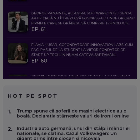
GEORGE PANAINTE, ALTAMIRA SOFTWARE: INTELIGENȚA
ARTIFICIALĂ NU ÎȚI REZOLVĂ BUSINESS-UL! UNDE GREȘESC
FIRMELE CARE SE GRĂBESC SĂ CUMPERE TEHNOLOGIE
EP. 61
FLAVIA HUSAR, COFONDATOARE INNOVATION LABS: CUM
FACI PASUL DE LA STUDENT LA VIITOR FONDATOR DE
START-UP TECH, ÎN NUMAI CÂTEVA SĂPTĂMÂNI
EP. 60
COSMIN BOȚOROGA, DATA SWEEP: EȘTI LA FACULTATE?
CE SĂ FOLOSEȘTI, CÂND ÎȚI TREBUIE CEVA MAI PRECIS CA
CHATGPT
EP. 59
HOT PE SPOT
MARIO GHENEA, COFONDATOR WORKFLOW TIME: CUM
Trump spune că șoferii de mașini electrice au o
1.
FOLOSEȘTI TEHNOLOGIA CA SĂ FII MAI BUN LA JOB. ȘI CUM
boală. Declarația stârnește valuri de ironii online
SE VA SCHIMBA MUNCA, ÎN URMĂTORII ANI
EP. 58
Industria auto germană, unul din stâlpii mândriei
2.
naționale, se clatină. Cazul Volkswagen: Un
gigant prins între ciocan și nicovală
MARIUS PAȘCULEA, COFONDATOR AL KULTH: CUM