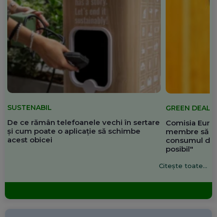
SUSTENABIL
GREEN DEAL
De ce rămân telefoanele vechi în sertare
Comisia Europ
și cum poate o aplicație să schimbe
membre să re
acest obicei
consumul de 
posibil"
Citește toate...