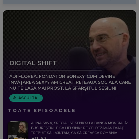
DIGITAL SHIFT
ADI FLOREA, FONDATOR SONEXY: CUM DEVINE
ÎNVĂȚAREA SEXY? AM CREAT REȚEAUA SOCIALĂ CARE
NU TE LASĂ MAI PROST, LA SFÂRȘITUL SESIUNII
ASCULTĂ
TOATE EPISOADELE
ALINA SAVA, SPECIALIST SENIOR LA BANCA MONDIALĂ:
BUCUREȘTIUL E CA HELSINKI! PE CEI DEZAVANTAJAȚI
TREBUIE SĂ-I AJUTĂM, CA SĂ CREASCĂ ROMÂNIA
EP. 62