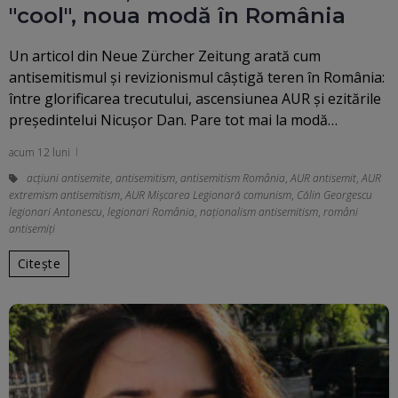
"cool", noua modă în România
Un articol din Neue Zürcher Zeitung arată cum
antisemitismul și revizionismul câștigă teren în România:
între glorificarea trecutului, ascensiunea AUR și ezitările
președintelui Nicușor Dan. Pare tot mai la modă…
acum 12 luni
acțiuni antisemite
,
antisemitism
,
antisemitism România
,
AUR antisemit
,
AUR
extremism antisemitism
,
AUR Mișcarea Legionară comunism
,
Călin Georgescu
legionari Antonescu
,
legionari România
,
naționalism antisemitism
,
români
antisemiţi
Citește