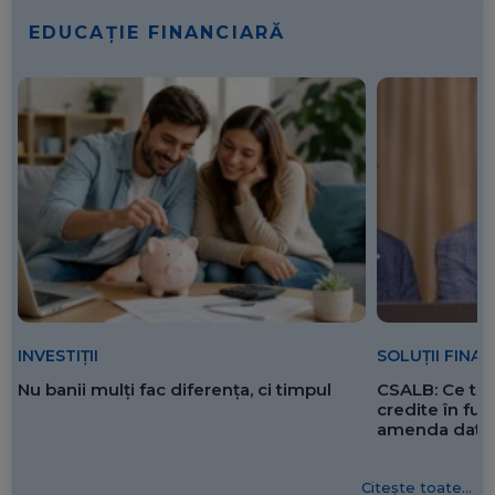
EDUCAȚIE FINANCIARĂ
SOLUȚII FINA
INVESTIȚII
CSALB: Ce tre
Nu banii mulți fac diferența, ci timpul
credite în f
amenda dată 
Citește toate...