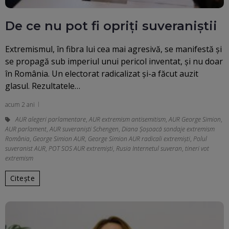
De ce nu pot fi opriți suveraniștii
Extremismul, în fibra lui cea mai agresivă, se manifestă și
se propagă sub imperiul unui pericol inventat, și nu doar
în România. Un electorat radicalizat și-a făcut auzit
glasul. Rezultatele…
acum 2 ani
AUR alegeri parlamentare
,
AUR extremism antisemitism
,
AUR George Simion
,
AUR parlament
,
AUR suveraniști Schengen
,
Diana Șoșoacă sondaje extremism
România
,
George Simion AUR
,
George Simion AUR radicali extremiști
,
Polul
suveranist AUR
,
POT SOS AUR extremişti
,
Rusia Internetul suveran
,
tineri vot
extremism
Citește