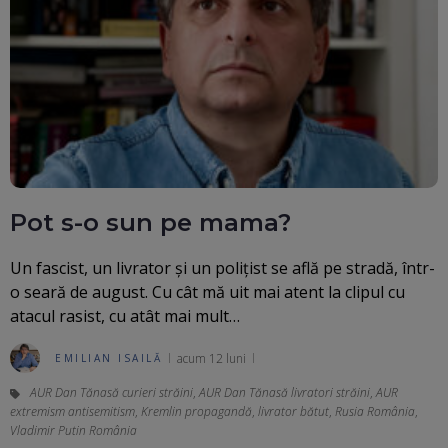
Pot s-o sun pe mama?
Un fascist, un livrator și un polițist se află pe stradă, într-
o seară de august. Cu cât mă uit mai atent la clipul cu
atacul rasist, cu atât mai mult…
acum 12 luni
EMILIAN ISAILĂ
AUR Dan Tănasă curieri străini
,
AUR Dan Tănasă livratori străini
,
AUR
extremism antisemitism
,
Kremlin propagandă
,
livrator bătut
,
Rusia România
,
Vladimir Putin România