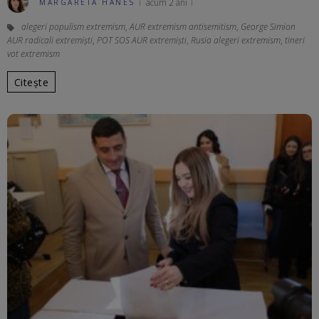
acum 2 ani
MARGARETA HANES
alegeri populism extremism
,
AUR extremism antisemitism
,
George Simion
AUR radicali extremiști
,
POT SOS AUR extremişti
,
Rusia alegeri extremism
,
tineri
vot extremism
Citește