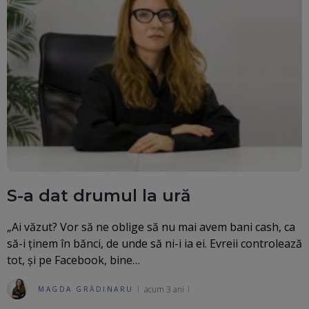
S-a dat drumul la ură
„Ai văzut? Vor să ne oblige să nu mai avem bani cash, ca
să-i ținem în bănci, de unde să ni-i ia ei. Evreii controlează
tot, și pe Facebook, bine…
acum 3 ani
MAGDA GRĂDINARU