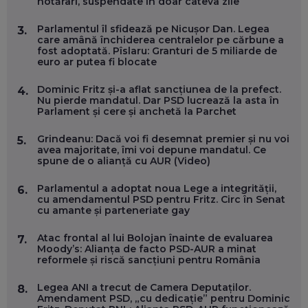
hotărâri, suspendate în doar câteva zile
MARIUS PAȘCULEA, COFONDATOR AL KULTH: CUM
FOLOSEȘTI TEHNOLOGIA CA SĂ ÎȚI DESCHIZI DRUMUL
CĂTRE ARTĂ, LA NIVEL GLOBAL
Parlamentul îl sfidează pe Nicușor Dan. Legea
3.
EP. 57
care amână închiderea centralelor pe cărbune a
fost adoptată. Pîslaru: Granturi de 5 miliarde de
euro ar putea fi blocate
ANDREI AVĂDANEI, BIT SENTINEL: CUM ÎȚI PROTEJEZI
EFICIENT VIAȚA ONLINE. ȘI CARE SUNT PRIMII PAȘI ÎNTR-O
Dominic Fritz și-a aflat sancțiunea de la prefect.
4.
CARIERĂ DE „HACKER CU PERMIS”
Nu pierde mandatul. Dar PSD lucrează la asta în
EP. 56
Parlament și cere și anchetă la Parchet
Grindeanu: Dacă voi fi desemnat premier și nu voi
5.
DOINA VÎLCEANU, CONTENTSPEED: VREI SUCCES ONLINE?
avea majoritate, îmi voi depune mandatul. Ce
ÎNVAȚĂ AEO ȘI GEO!
spune de o alianță cu AUR (Video)
EP. 55
Parlamentul a adoptat noua Lege a integrității,
6.
cu amendamentul PSD pentru Fritz. Circ în Senat
cu amante și parteneriate gay
OLIVIU MATEI, HOLISUN: SOFTWARE DE LA CLUJ PENTRU
WASHINGTON, OCHELARI INTELIGENȚI ȘI FERME
VERTICALE FĂRĂ PĂMÂNT
Atac frontal al lui Bolojan înainte de evaluarea
7.
EP. 54
Moody’s: Alianța de facto PSD-AUR a minat
reformele și riscă sancțiuni pentru România
VALENTIN VANCEA, CEO AL PATRIA BANK: AUTOMATIZĂM
Legea ANI a trecut de Camera Deputaților.
8.
PROCESE, DAR CE FACEM CÂND PICĂ BAZA DE DATE, LA
Amendament PSD, „cu dedicație” pentru Dominic
INSTITUȚIILE STATULUI?