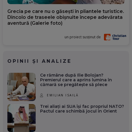
Grecia pe care nu o găsești în pliantele turistice.
Dincolo de traseele obișnuite începe adevărata
aventură (Galerie foto)
un proiect susținut de
OPINII ȘI ANALIZE
Ce rămâne după Ilie Bolojan?
Premierul care a aprins lumina în
cămară se pregătește să plece
EMILIAN ISAILĂ
Trei aliați ai SUA își fac propriul NATO?
Pactul care schimbă jocul în Orient