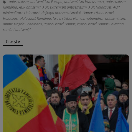
antisemitism
,
antisemitism Europa
,
antisemitism Hamas evrei
,
antisemitism
România
,
AUR antisemit
,
AUR extremism antisemitism
,
AUR Holocaust
,
AUR
minimalizare Holocaust
,
definiţia antisemitismului
,
Hamas război Israel
,
Holocaust
,
Holocaust România
,
Israel război Hamas
,
naționalism antisemitism
,
opinie Magda Gradinaru
,
Război Israel Hamas
,
război Israel Hamas Palestina
,
români antisemiţi
Citește