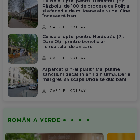
Culisele luptei pentru Herăstrău (8):
Războiul de 100 de procese cu Poliția
și afacerile de milioane ale Nuba. Cine
încasează banii
GABRIEL KOLBAY
Culisele luptei pentru Herăstrău (7):
Dani Oțil, printre beneficiarii
„circuitului de avizare”
GABRIEL KOLBAY
Ai parcat și n-ai plătit? Mai puține
sancțiuni decât în anii din urmă. Dar e
mai greu să scapi! Unde se duc banii
GABRIEL KOLBAY
ROMÂNIA VERDE