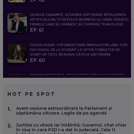
GEORGE PANAINTE, ALTAMIRA SOFTWARE: INTELIGENȚA
ARTIFICIALĂ NU ÎȚI REZOLVĂ BUSINESS-UL! UNDE GREȘESC
FIRMELE CARE SE GRĂBESC SĂ CUMPERE TEHNOLOGIE
EP. 61
FLAVIA HUSAR, COFONDATOARE INNOVATION LABS: CUM
FACI PASUL DE LA STUDENT LA VIITOR FONDATOR DE
START-UP TECH, ÎN NUMAI CÂTEVA SĂPTĂMÂNI
EP. 60
COSMIN BOȚOROGA, DATA SWEEP: EȘTI LA FACULTATE?
CE SĂ FOLOSEȘTI, CÂND ÎȚI TREBUIE CEVA MAI PRECIS CA
CHATGPT
EP. 59
HOT PE SPOT
MARIO GHENEA, COFONDATOR WORKFLOW TIME: CUM
Avem sesiune extraordinară la Parlament și
1.
FOLOSEȘTI TEHNOLOGIA CA SĂ FII MAI BUN LA JOB. ȘI CUM
săptămâna viitoare. Legile de pe agendă
SE VA SCHIMBA MUNCA, ÎN URMĂTORII ANI
EP. 58
Justiție cu viteză rar întâlnită: Guvernul, citat chiar
2.
în ziua în care PSD l-a dat în judecată. Cele 11