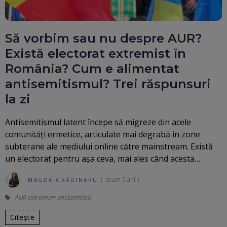
Să vorbim sau nu despre AUR?
Există electorat extremist în
România? Cum e alimentat
antisemitismul? Trei răspunsuri
la zi
Antisemitismul latent începe să migreze din acele
comunități ermetice, articulate mai degrabă în zone
subterane ale mediului online către mainstream. Există
un electorat pentru așa ceva, mai ales când acesta…
acum 5 ani
MAGDA GRĂDINARU
AUR extremism antisemitism
Citește