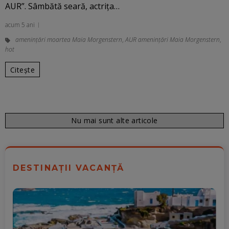
AUR”. Sâmbătă seară, actriţa…
acum 5 ani
amenințări moartea Maia Morgenstern
,
AUR amenințări Maia Morgenstern
,
hot
Citește
Nu mai sunt alte articole
DESTINAȚII VACANȚĂ