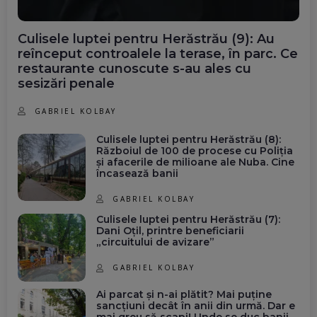
Culisele luptei pentru Herăstrău (9): Au
reînceput controalele la terase, în parc. Ce
restaurante cunoscute s-au ales cu
sesizări penale
GABRIEL KOLBAY
Culisele luptei pentru Herăstrău (8):
Războiul de 100 de procese cu Poliția
și afacerile de milioane ale Nuba. Cine
încasează banii
GABRIEL KOLBAY
Culisele luptei pentru Herăstrău (7):
Dani Oțil, printre beneficiarii
„circuitului de avizare”
GABRIEL KOLBAY
Ai parcat și n-ai plătit? Mai puține
sancțiuni decât în anii din urmă. Dar e
mai greu să scapi! Unde se duc banii