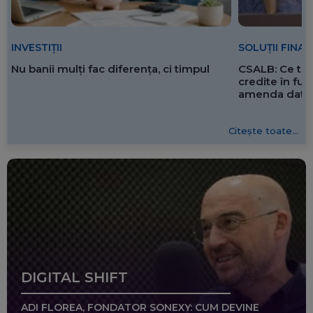
SOLUȚII FINA
INVESTIȚII
CSALB: Ce tre
Nu banii mulți fac diferența, ci timpul
credite în f
amenda dată 
Citește toate...
DIGITAL SHIFT
ADI FLOREA, FONDATOR SONEXY: CUM DEVINE