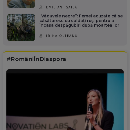
EMILIAN ISAILĂ
„Văduvele negre”: Femei acuzate că se
căsătoresc cu soldați ruși pentru a
încasa despăgubiri după moartea lor
IRINA OLTEANU
#RomâniÎnDiaspora