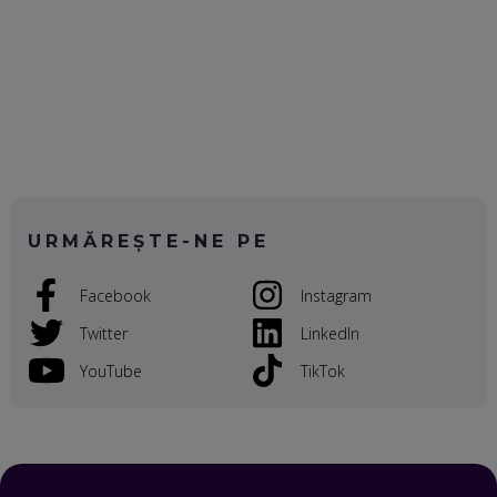
OLIVIU MATEI, HOLISUN: SOFTWARE DE LA CLUJ PENTRU
WASHINGTON, OCHELARI INTELIGENȚI ȘI FERME
VERTICALE FĂRĂ PĂMÂNT
EP. 54
VALENTIN VANCEA, CEO AL PATRIA BANK: AUTOMATIZĂM
PROCESE, DAR CE FACEM CÂND PICĂ BAZA DE DATE, LA
INSTITUȚIILE STATULUI?
EP. 53
URMĂREȘTE-NE PE
VOICU OPREAN (AROBS): CUM CONSTRUIEȘTI O COMPANIE
Facebook
Instagram
GLOBALĂ, FĂRĂ SĂ PIERZI LEGĂTURA CU COMUNITATEA
TA LOCALĂ - ȘI CE SĂ DAI ÎNAPOI
Twitter
LinkedIn
EP. 52
YouTube
TikTok
ROBERT GRAUR, FOMO: SPEAKERUL PE SCENĂ, INVITATUL
ÎN SALĂ, DAR ÎNVĂȚĂM UNII DE LA CEILALȚI. VIN JASON
DERULO, STEVEN BARTLETT ȘI ALȚI PESTE 60 DE
ANTREPRENORI
EP. 51