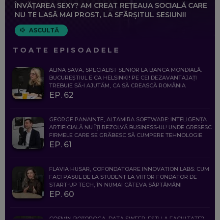
ÎNVĂȚAREA SEXY? AM CREAT REȚEAUA SOCIALĂ CARE
NU TE LASĂ MAI PROST, LA SFÂRȘITUL SESIUNII
ASCULTĂ
TOATE EPISOADELE
ALINA SAVA, SPECIALIST SENIOR LA BANCA MONDIALĂ:
BUCUREȘTIUL E CA HELSINKI! PE CEI DEZAVANTAJAȚI
TREBUIE SĂ-I AJUTĂM, CA SĂ CREASCĂ ROMÂNIA
EP. 62
GEORGE PANAINTE, ALTAMIRA SOFTWARE: INTELIGENȚA
ARTIFICIALĂ NU ÎȚI REZOLVĂ BUSINESS-UL! UNDE GREȘESC
FIRMELE CARE SE GRĂBESC SĂ CUMPERE TEHNOLOGIE
EP. 61
FLAVIA HUSAR, COFONDATOARE INNOVATION LABS: CUM
FACI PASUL DE LA STUDENT LA VIITOR FONDATOR DE
START-UP TECH, ÎN NUMAI CÂTEVA SĂPTĂMÂNI
EP. 60
COSMIN BOȚOROGA, DATA SWEEP: EȘTI LA FACULTATE?