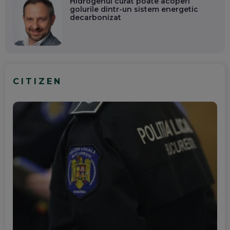
Hidrogenul curat poate acoperi
golurile dintr-un sistem energetic
decarbonizat
CITIZEN