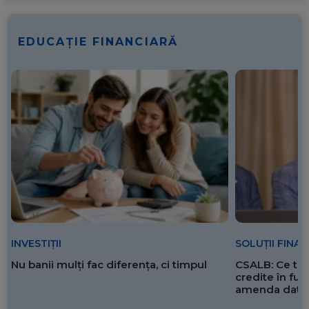
EDUCAȚIE FINANCIARĂ
SOLUȚII FINA
INVESTIȚII
CSALB: Ce tre
Nu banii mulți fac diferența, ci timpul
credite în f
amenda dată 