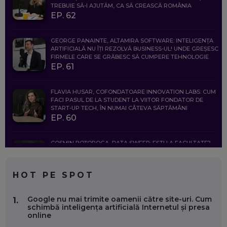
TREBUIE SĂ-I AJUTĂM, CA SĂ CREASCĂ ROMÂNIA
EP. 62
GEORGE PANAINTE, ALTAMIRA SOFTWARE: INTELIGENȚA
ARTIFICIALĂ NU ÎȚI REZOLVĂ BUSINESS-UL! UNDE GREȘESC
FIRMELE CARE SE GRĂBESC SĂ CUMPERE TEHNOLOGIE
EP. 61
FLAVIA HUSAR, COFONDATOARE INNOVATION LABS: CUM
FACI PASUL DE LA STUDENT LA VIITOR FONDATOR DE
START-UP TECH, ÎN NUMAI CÂTEVA SĂPTĂMÂNI
EP. 60
COSMIN BOȚOROGA, DATA SWEEP: EȘTI LA FACULTATE?
CE SĂ FOLOSEȘTI, CÂND ÎȚI TREBUIE CEVA MAI PRECIS CA
CHATGPT
EP. 59
HOT PE SPOT
MARIO GHENEA, COFONDATOR WORKFLOW TIME: CUM
Google nu mai trimite oamenii către site-uri. Cum
1.
FOLOSEȘTI TEHNOLOGIA CA SĂ FII MAI BUN LA JOB. ȘI CUM
schimbă inteligența artificială Internetul și presa
SE VA SCHIMBA MUNCA, ÎN URMĂTORII ANI
online
EP. 58