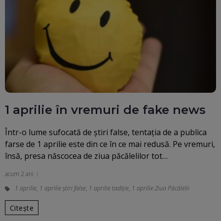
1 aprilie în vremuri de fake news
Într-o lume sufocată de știri false, tentația de a publica
farse de 1 aprilie este din ce în ce mai redusă. Pe vremuri,
însă, presa născocea de ziua păcălelilor tot…
acum 2 ani
1 aprilie
,
1 aprilie știri false
,
1 aprilie tadiție
,
1 aprilie Ziua Păcălelii
Citește