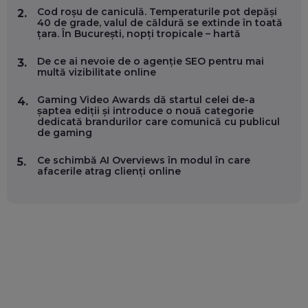
Cod roșu de caniculă. Temperaturile pot depăși
2.
40 de grade, valul de căldură se extinde în toată
MARIUS PAȘCULEA, COFONDATOR AL KULTH: CUM
țara. În București, nopți tropicale – hartă
FOLOSEȘTI TEHNOLOGIA CA SĂ ÎȚI DESCHIZI DRUMUL
CĂTRE ARTĂ, LA NIVEL GLOBAL
EP. 57
De ce ai nevoie de o agenție SEO pentru mai
3.
multă vizibilitate online
ANDREI AVĂDANEI, BIT SENTINEL: CUM ÎȚI PROTEJEZI
Gaming Video Awards dă startul celei de-a
4.
EFICIENT VIAȚA ONLINE. ȘI CARE SUNT PRIMII PAȘI ÎNTR-O
șaptea ediții și introduce o nouă categorie
CARIERĂ DE „HACKER CU PERMIS”
dedicată brandurilor care comunică cu publicul
EP. 56
de gaming
Ce schimbă AI Overviews în modul în care
5.
DOINA VÎLCEANU, CONTENTSPEED: VREI SUCCES ONLINE?
afacerile atrag clienți online
ÎNVAȚĂ AEO ȘI GEO!
EP. 55
OLIVIU MATEI, HOLISUN: SOFTWARE DE LA CLUJ PENTRU
WASHINGTON, OCHELARI INTELIGENȚI ȘI FERME
VERTICALE FĂRĂ PĂMÂNT
EP. 54
VALENTIN VANCEA, CEO AL PATRIA BANK: AUTOMATIZĂM