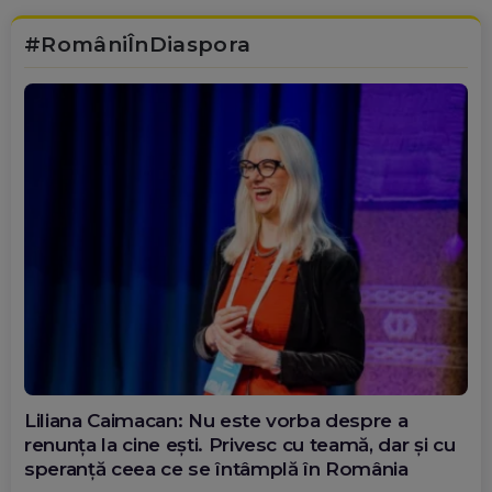
#RomâniÎnDiaspora
Diana Olar, românca de la Google care
demonstrează că diaspora poate schimba
România