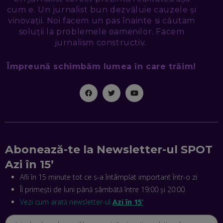
cum e. Un jurnalist bun dezvăluie cauzele și
vinovații. Noi facem un pas înainte si căutam
TUDOR MIHĂILESCU, FRESHFUL BY EMAG: MAGAZINUL
soluții la problemele oamenilor. Facem
VIITORULUI NU ARE TRILIOANE DE PRODUSE. DAR ARE
EXACT CE ÎȚI DOREȘTI
jurnalism constructiv.
EP. 48
Împreună schimbăm lumea în care trăim!
EDUARD DUMITRAȘCU, ASOCIAȚIA ROMÂNĂ PENTRU
SMART CITY: CUM SE NAȘTE UN ORAȘ INTELIGENT. CE „NU
PUȘCĂ” LA NOI. ÎN CE DEȘERT SE CONSTRUIEȘTE CEL MAI
MARE „ORAȘ COGNITIV” DIN ISTORIE
EP. 47
NICOLAE ȚIBRIGAN, DIGITAL FORENSIC TEAM: CUM ÎȚI DAI
SEAMA CĂ CINEVA ÎNCEARCĂ SĂ TE MANIPULEZE, ONLINE.
CE-AM ÎNVĂȚAT DIN EPISODUL GEORGESCU
Abonează-te la Newsletter-ul SPOT
EP. 46
Azi în 15’
Afli în 15 minute tot ce s-a întâmplat important într-o zi
MIHAI CEPOI, JOBFUL: SCHIMBĂM MODUL ÎN CARE APLICI
LA JOB! CUM DEMONSTREZI ABILITĂȚI ȘI CÂȘTIGI PREMII
Îl primești de luni până sâmbătă între 19:00 și 20:00
EP. 45
Vezi cum arată newsletter-ul
Azi în 15’