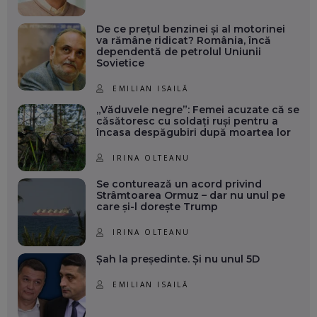
De ce prețul benzinei și al motorinei
va rămâne ridicat? România, încă
dependentă de petrolul Uniunii
Sovietice
EMILIAN ISAILĂ
„Văduvele negre”: Femei acuzate că se
căsătoresc cu soldați ruși pentru a
încasa despăgubiri după moartea lor
IRINA OLTEANU
Se conturează un acord privind
Strâmtoarea Ormuz – dar nu unul pe
care și-l dorește Trump
IRINA OLTEANU
Șah la președinte. Și nu unul 5D
EMILIAN ISAILĂ