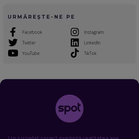
PROCESE, DAR CE FACEM CÂND PICĂ BAZA DE DATE, LA
INSTITUȚIILE STATULUI?
EP. 53
URMĂREȘTE-NE PE
VOICU OPREAN (AROBS): CUM CONSTRUIEȘTI O COMPANIE
Facebook
Instagram
GLOBALĂ, FĂRĂ SĂ PIERZI LEGĂTURA CU COMUNITATEA
TA LOCALĂ - ȘI CE SĂ DAI ÎNAPOI
Twitter
LinkedIn
EP. 52
YouTube
TikTok
ROBERT GRAUR, FOMO: SPEAKERUL PE SCENĂ, INVITATUL
ÎN SALĂ, DAR ÎNVĂȚĂM UNII DE LA CEILALȚI. VIN JASON
DERULO, STEVEN BARTLETT ȘI ALȚI PESTE 60 DE
ANTREPRENORI
EP. 51
RADU MOȚOC, TECHSOUP: O TREIME DINTRE
PARTICIPANȚII LA DEZBATERILE DE PE REȚELE SOCIALE
ȚIPĂ, CU FEȚELE ACOPERITE. CUM ÎNVĂȚĂM SĂ DISCUTĂM
ȘI SĂ DECIDEM
EP. 50
CRISTIAN CHINA BIRTA, KOOPERATIVA 2.0: CUM ÎȚI FACI
PROMOVAREA ONLINE. 3 PAȘI CA SĂ RECUNOȘTI „ȚEPARII”
DIN MARKETINGUL DIGITAL
Un jurnalist corect prezintă realitatea așa
EP. 49