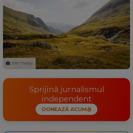
Foto: Pixabay
Sprijină jurnalismul
independent
DONEAZĂ ACUM