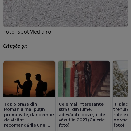
Foto: SpotMedia.ro
Citește și:
Top 5 orașe din
Cele mai interesante
Îți plac
România mai puțin
străzi din lume,
trenul?
promovate, dar demne
adevărate povești, de
rutele 
de vizitat -
văzut în 2021 (Galerie
de vaca
recomandările unui
foto)
foto)
istoric (Galerie foto)