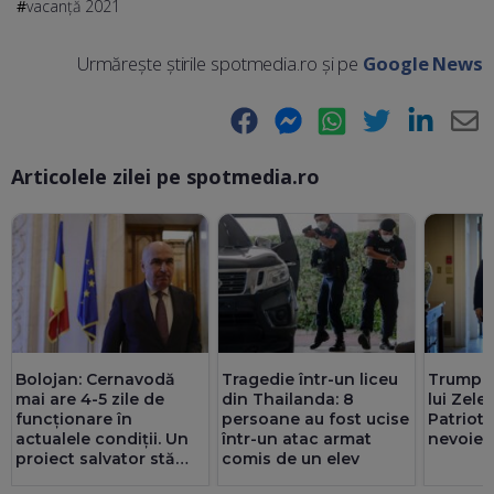
vacanță 2021
Urmărește știrile spotmedia.ro și pe
Google News
Facebook
Messenger
WhatsApp
Twitter
LinkedIn
E-
Articolele zilei pe spotmedia.ro
Ma
Bolojan: Cernavodă
Tragedie într-un liceu
Trump, 
mai are 4-5 zile de
din Thailanda: 8
lui Zele
funcționare în
persoane au fost ucise
Patriot:
actualele condiții. Un
într-un atac armat
nevoie 
proiect salvator stă
comis de un elev
prin sertare de 2-3 ani.