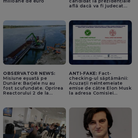
milioane de euro
candidat la prezidențiale
află dacă va fi judecat
pentru tentativă de
lovitură de stat
OBSERVATOR NEWS:
ANTI-FAKE:
Fact-
Misiune eșuată pe
checking-ul săptămânii:
Dunăre: Barjele nu au
Acuzații neîntemeiate
fost scufundate. Oprirea
emise de către Elon Musk
Reactorului 2 de la
la adresa Comisiei
Cernavodă, inevitabilă
Europene despre oferta
unui „acord secret”
pentru instaurarea
„cenzurii” pe platforma X