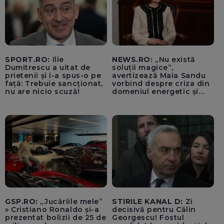
SPORT.RO:
Ilie
NEWS.RO:
„Nu există
Dumitrescu a uitat de
soluții magice”,
prietenii și i-a spus-o pe
avertizează Maia Sandu
față: Trebuie sancționat,
vorbind despre criza din
nu are nicio scuză!
domeniul energetic și
hidrologic. Ea îndeamnă
populația să facă
economii: „Altfel vom
plăti tarife foarte mari”
GSP.RO:
„Jucăriile mele”
STIRILE KANAL D:
Zi
» Cristiano Ronaldo și-a
decisivă pentru Călin
prezentat bolizii de 25 de
Georgescu! Fostul