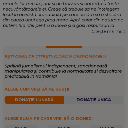
urmele lor trecute, dar și de Univers și natură, cu toate
necuvântătoarele ei. Crede că trebuie să ne înțelegem
locul în această orânduială pe care riscăm să o stricăm
din cauza unui ego prea mare. Apoi, chiar din natură ne
putem lua idei pentru a inova și a găsi răspunsuri la
multe întrebări. Este interesată de inovație și tehnică, de
Citește mai mult
tot ce înseamnă miracolul numit om, cu toate
”componentele” sale și tot ce-l poate ajuta să fie mai
bun, mai sănătos.
Externe, Magazin, Sănătate, Mediu, Știință
EXPERTIZĂ:
EȘTI CEEA CE CITEȘTI, CITEȘTE RESPONSABIL!
Magazin și știință
,
Sănătate
,
Timp liber
SCRIE DESPRE:
Sprijină jurnalismul independent, sancționează
manipularea și contribuie la normalitate și dezvoltare
predictibilă în România!
ALEGE CUM VREI SĂ NE SUSȚII
DONAȚIE LUNARĂ
DONAȚIE UNICĂ
ALEGE SUMA PE CARE VREI SĂ O DONEZI