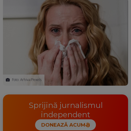
Foto: Arhiva/Pexels
Sprijină jurnalismul
independent
DONEAZĂ ACUM