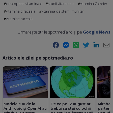
descoperiri vitamina c
studii vitamina c
vitamina C creier
vitamina c raceala
vitamina c sistem imunitar
vitamine raceala
Urmărește știrile spotmedia.ro și pe
Google News
Facebook
Messenger
WhatsApp
Twitter
LinkedIn
E-
Articolele zilei pe spotmedia.ro
Ma
De ce pe 12 august ar
Modelele AI de la
Mirabel
trebui sa stai cu ochii
Anthropic și OpenAI au
partener