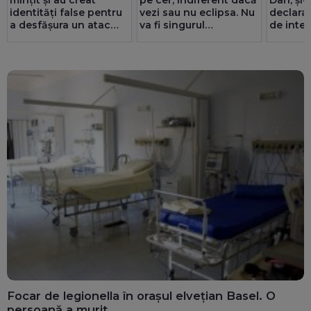
pe cer, indiferent dacă
mințit și au creat
Dan, și-
vezi sau nu eclipsa. Nu
identități false pentru
declaraț
va fi singurul
a desfășura un atac
de inter
eveniment astral!
cibernetic
terenuri,
salariu 
Focar de legionella în orașul elvețian Basel. O
persoană a murit