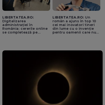
LIBERTATEA.RO:
LIBERTATEA.RO:
Un
Digitalizarea
român a ajuns în top 10
administrației în
cei mai inovatori tineri
România: cererile online
din lume cu o invenție
se completează pe
pentru oamenii care nu
calculatoarele de la
văd: „Are o misiune
ghișee
clară”