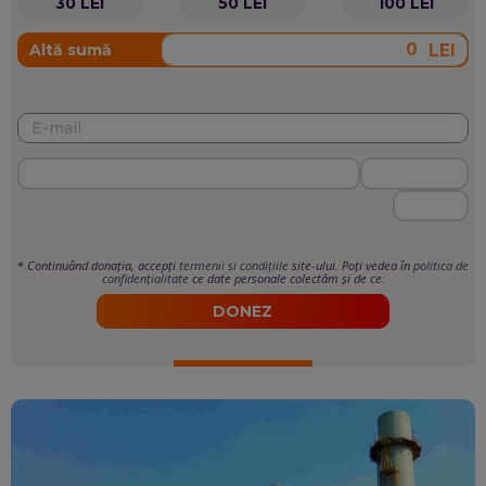
30 LEI
50 LEI
100 LEI
LEI
Altă sumă
*
Continuând donația, accepți
termenii si condițiile
site-ului. Poți vedea în
politica de
confidențialitate
ce date personale colectăm și de ce.
DONEZ